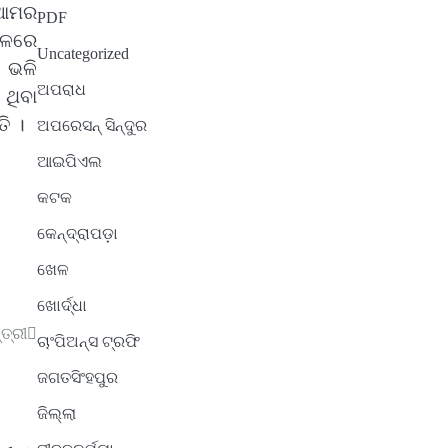
 ଆମର
PDF
ଚଳରେ
Uncategorized
’ ଭଳି
ଅପରାଧ
ଥିବା
ି ।
ଅପରେସନ୍ ସିନ୍ଦୁର
ଆଇପିଏଲ
କଟକ
କେନ୍ଦ୍ରାପଡ଼ା
ଖେଳ
ଖୋର୍ଦ୍ଧା
ତ୍ରୀ
ଚାଂପିଅନ୍ସ ଟ୍ରଫି
ଜଗତସିଂହପୁର
ଜିଲ୍ଲା