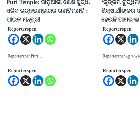
Puri Temple: ଜାନୁଆରୀ ଶେଷ ସୁଦ୍ଧା
‘କୃତ୍ରିମ ବୁଦ୍ଧି
ସରିବ ରତ୍ନଭଣ୍ଡାରର ଗଣତିମଣତି :
ଶିକ୍ଷାର୍ଥୀଙ୍କର 
ଆଇନ ମନ୍ତ୍ରୀ
ହେଉଛି ଆମର ଲକ
Reporterspen
Reporterspen
ReporterspenPuri…
Reporterspenଭୁବନେ
Reporterspen
Reporterspen