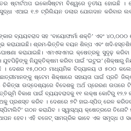
ତର ଷ୍ଟାର୍ଟଅପ ଇକୋସିଷ୍ଟମ ବିଶ୍ୱରେ ତୃତୀୟ ହୋଇଛି । 
ଦ୍ଧା ଏଆଇ ୧.୭ ଟ୍ରିଲିୟନ ଡଲାର ଯୋଗଦାନ କରିବାର ଲକ
୍କାର ବ୍ୟୟବରାଦ ସହ ‘ବାୟୋଫାର୍ମା ଶକ୍ତି’ ଏବଂ ୪୦,୦୦୦ 
ଭ କରାଯାଇଛି। ଶ୍ରମ-ଭିତ୍ତିକ ବୟନ ଶିଳ୍ପ ଏବଂ ଖଦି-ହସ୍ତଶି
ନ ଘୋଷଣା କରାଯାଇଛି। ଏମଏସଏମଇ କ୍ଷେତ୍ରକୁ ସୁଦୃଢ଼ କରିବା 
ିଢ଼ିଙ୍କୁ ନିଯୁକ୍ତିକ୍ଷମ କରିବା ପାଇଁ ‘ଇଟୁଇ’ (ଶିକ୍ଷାରୁ ନିଯ
ଛି । ଦେଶର ୧୫,୦୦୦ ମାଧ୍ୟମିକ ବିଦ୍ୟାଳୟ ଓ ୫୦୦ କଲ
। ଛାତ୍ରୀମାନଙ୍କୁ ଷ୍ଟେମ ଶିକ୍ଷାରେ ସହାୟତା ପାଇଁ ପ୍ରତି ଜିଲ
ା ଓ ଚିକିତ୍ସା ଉଦ୍ଦେଶ୍ୟରେ ବିଦେଶକୁ ଅର୍ଥ ପ୍ରେରଣ ଉପରେ ଟ
ିତ୍ତିଭୂମି ବିକାଶ ପାଇଁ ବ୍ୟୟବରାଦକୁ ୧୧ ଲକ୍ଷ କୋଟିରୁ ୧୨.୨
 ପଥକୁ ପ୍ରଶସ୍ତ କରିବ । ଦେଶରେ ୭ଟି ହାଇ-ସ୍ପିଡ୍ ରେଳ କରି
ସ୍ପିଟାଲିଟି’ ଗଠନ କରାଯିବ । ସ୍ୱାସ୍ଥ୍ୟ କ୍ଷେତ୍ରରେ ତିନୋଟି
ାପନ ହେବ। ଏହି ବଜେଟ୍ ସାମଗ୍ରିକ ଭାବେ ଏକ ସମୃଦ୍ଧ ଓ ସ