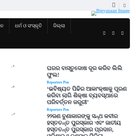
ଜନ
ଧର୍ମ ଓ ସଂସ୍କୃତି
ଜିଲ୍ଲା
Twitter
Facebook
Instag
1
ଘରର ବାସ୍ତୁଦୋଷ ଦୂର କରିବ ଲିଲି
ଫୁଲ!
Reporters Pen
2
‘ଭବିଷ୍ୟତ ପିଢିର ଆକାଂକ୍ଷାକୁ ପୂରଣ
କରିବା ଲାଗି ଶିକ୍ଷା ବ୍ୟବସ୍ଥାରେ
ପରିବର୍ତ୍ତନ ଜରୁରୀ’
Reporters Pen
3
୨୨ଜଣ ବୁଣାକାରଙ୍କୁ ସନ୍ଥ କବୀର
ହସ୍ତତନ୍ତ ପୁରସ୍କାର ଏବଂ ଜାତୀୟ
ହସ୍ତତନ୍ତ ପୁରସ୍କାର ପ୍ରଦାନ,