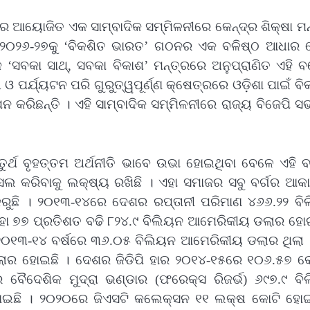
 ଆୟୋଜିତ ଏକ ସାମ୍ବାଦିକ ସମ୍ମିଳନୀରେ କେନ୍ଦ୍ର ଶିକ୍ଷା ମନ
୍ ୨୦୨୬-୨୭କୁ ‘ବିକଶିତ ଭାରତ’ ଗଠନର ଏକ ବଳିଷ୍ଠ ଆଧାର 
 ‘ସବକା ସାଥ୍, ସବକା ବିକାଶ’ ମନ୍ତ୍ରରେ ଅନୁପ୍ରାଣିତ ଏହି ବ
 ଓ ପର୍ଯ୍ୟଟନ ପରି ଗୁରୁତ୍ୱପୂର୍ଣ୍ଣ କ୍ଷେତ୍ରରେ ଓଡ଼ିଶା ପାଇଁ ବ
ରିଛନ୍ତି । ଏହି ସାମ୍ବାଦିକ ସମ୍ମିଳନୀରେ ରାଜ୍ୟ ବିଜେପି ସ
ଚତୁର୍ଥ ବୃହତ୍ତମ ଅର୍ଥନୀତି ଭାବେ ଉଭା ହୋଇଥିବା ବେଳେ ଏହି 
ହାସଲ କରିବାକୁ ଲକ୍ଷ୍ୟ ରଖିଛି । ଏହା ସମାଜର ସବୁ ବର୍ଗର ଆକା
ତ କରୁଛି । ୨୦୧୩-୧୪ରେ ଦେଶର ରପ୍ତାନୀ ପରିମାଣ ୪୬୬.୨୨ ବି
ା ୭୭ ପ୍ରତିଶତ ବଢି ୮୨୪.୯ ବିଲିୟନ ଆମେରିକୀୟ ଡଲାର ହୋଇ
୦୧୩-୧୪ ବର୍ଷରେ ୩୬.୦୫ ବିଲିୟନ ଆମେରିକୀୟ ଡଲାର ଥିଲା ।
ାର ହୋଇଛି । ଦେଶର ଜିଡିପି ହାର ୨୦୧୪-୧୫ରେ ୧୦୬.୫୭ କୋ
ୈଦେଶିକ ମୁଦ୍ରା ଭଣ୍ଡାର (ଫରେକ୍ସ ରିଜର୍ଭ) ୬୯୭.୯ ବି
 ହୋଇଛି । ୨୦୨୦ରେ ଜିଏସଟି କଲେକ୍ସନ ୧୧ ଲକ୍ଷ କୋଟି ହୋଇ