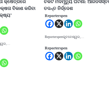
ମତା କ୍ଷେତ୍ରରେ
ଚିକିଟି ମଦମୃତ୍ୟୁ ଘଟଣା: ଆରଡିସିସ୍
ଦକ୍ଷତା ବିକାଶ କରିବା
ତଦନ୍ତ ନିର୍ଦ୍ଦେଶ
୍ଷ୍ୟ’
Reporterspen
Reporterspenଭୁବନେଶ୍ୱର,…
ଶ୍ୱର,…
Reporterspen