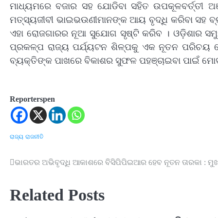
ମାଧ୍ୟମରେ ବଜାର ସହ ଯୋଡିବା ସହିତ ଉପକୂଳବର୍ତ୍ତୀ ଅଞ
ମତ୍ସ୍ୟଜୀବୀ ଭାଇଭଉଣୀମାନଙ୍କ ଆୟ ବୃଦ୍ଧି କରିବା ସହ ବ୍
ଏହା ରୋଜଗାରର ନୂଆ ସୁଯୋଗ ସୃଷ୍ଟି କରିବ । ଓଡ଼ିଶାର ସମୁ
ପ୍ରକଳ୍ପ ରାଜ୍ୟ ପର୍ଯ୍ୟଟନ ଶିଳ୍ପକୁ ଏକ ନୂତନ ପରିଚୟ ଦ
ବ୍ୟକ୍ତିଙ୍କ ପାଖରେ ବିକାଶର ସୁଫଳ ପହଞ୍ଚାଇବା ପାଇଁ ମୋଦ
Reporterspen
ରାଜ୍ୟ
ରାଜନୀତି
ଭାରତର ଅଭିବୃଦ୍ଧି ଆକାଶରେ ବିସିପିପିଇଆର ହେବ ନୂତନ ତାରକା : ମୁଖ
Post
navigation
Related Posts