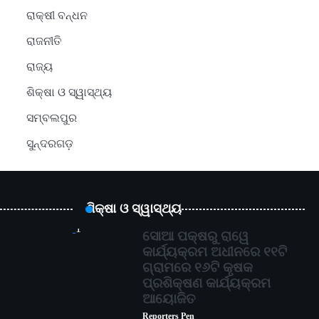
ରାକ୍ଷୀ ବନ୍ଧନ
ରାଜନୀତି
ରାଜ୍ୟ
ଶିକ୍ଷା ଓ ସ୍ୱାସ୍ଥ୍ୟ
ସମ୍ବଲପୁର
ସୁନ୍ଦରଗଡ଼
ଶିକ୍ଷା ଓ ସ୍ୱାସ୍ଥ୍ୟ
1
ସୋଆ ପକ୍ଷରୁ ରାୱେ
କାର୍ଯ୍ୟକ୍ରମ ଅଧୀନରେ ୧୧ଟି
ଗ୍ରାମରେ ୧୬ଟି କୃଷକ
ପ୍ରଶିକ୍ଷଣ କାର୍ଯ୍ୟକ୍ରମ
ଆୟୋଜିତ
Reporters Pen