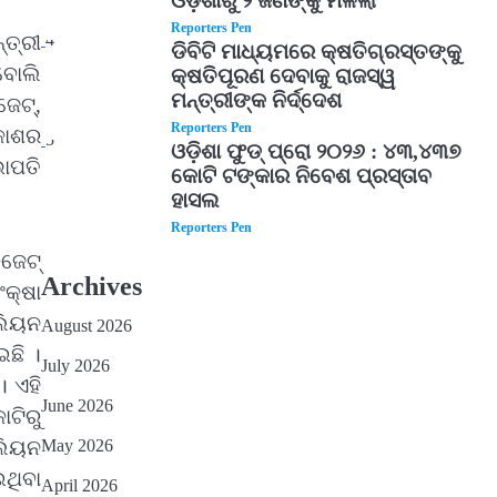
ଓଡ଼ିଶାରୁ ୨ ଜଣଙ୍କୁ ମିଳିଲା
Reporters Pen
4
୍ତ୍ରୀ
ଡିବିଟି ମାଧ୍ୟମରେ କ୍ଷତିଗ୍ରସ୍ତଙ୍କୁ
ବୋଲି
କ୍ଷତିପୂରଣ ଦେବାକୁ ରାଜସ୍ୱ
ମନ୍ତ୍ରୀଙ୍କ ନିର୍ଦ୍ଦେଶ
ଜେଟ୍,
Reporters Pen
ିକାଶର
5
ଓଡ଼ିଶା ଫୁଡ୍ ପ୍ରୋ ୨୦୨୬ : ୪୩,୪୩୭
ଭାପତି
କୋଟି ଟଙ୍କାର ନିବେଶ ପ୍ରସ୍ତାବ
ହାସଲ
Reporters Pen
ବଜେଟ୍
Archives
ଂକ୍ଷା
ଲିୟନ
August 2026
ଛି ।
July 2026
 ଏହି
June 2026
ଟିରୁ
ଲିୟନ
May 2026
ଥିବା
April 2026