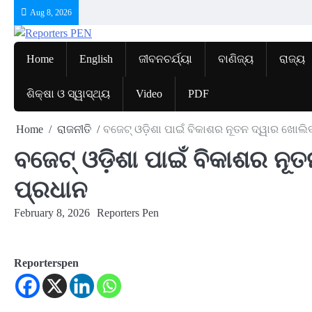
Skip
Aug 8, 2026
to
content
Home
English
ଜୀବନଚର୍ଯ୍ୟା
ବାଣିଜ୍ୟ
ରାଜ୍ୟ
ଶିକ୍ଷା ଓ ସ୍ୱାସ୍ଥ୍ୟ
Video
PDF
Home
ରାଜନୀତି
ବଜେଟ୍ ଓଡ଼ିଶା ପାଇଁ ବିକାଶର ନୂତନ ଦ୍ୱାର ଖୋଲିବ 
ବଜେଟ୍ ଓଡ଼ିଶା ପାଇଁ ବିକାଶର ନୂତ
ପ୍ରଧାନ
February 8, 2026
Reporters Pen
Reporterspen