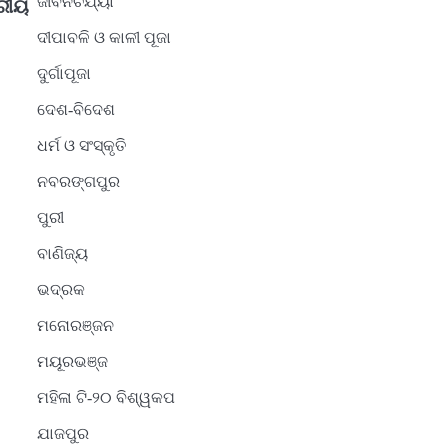
ଜୀବନଚର୍ଯ୍ୟା
ତରୀୟ
ଦୀପାବଳି ଓ କାଳୀ ପୂଜା
ଦୁର୍ଗାପୂଜା
ଦେଶ-ବିଦେଶ
ଧର୍ମ ଓ ସଂସ୍କୃତି
ନବରଙ୍ଗପୁର
ପୁରୀ
ବାଣିଜ୍ୟ
ଭଦ୍ରକ
ମନୋରଞ୍ଜନ
ମୟୂରଭଞ୍ଜ
ମହିଳା ଟି-୨୦ ବିଶ୍ୱକପ
ଯାଜପୁର