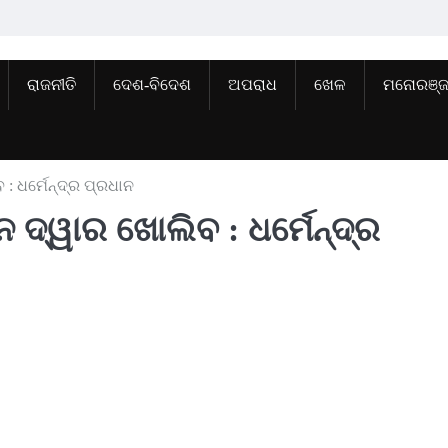
ରାଜନୀତି
ଦେଶ-ବିଦେଶ
ଅପରାଧ
ଖେଳ
ମନୋରଞ୍
: ଧର୍ମେନ୍ଦ୍ର ପ୍ରଧାନ
ନ ଦ୍ୱାର ଖୋଲିବ : ଧର୍ମେନ୍ଦ୍ର