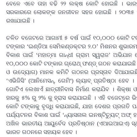
ବେଳେ ଏବେ ତାହା ବଢି ୨୨ ଲକ୍ଷ କୋଟି ହୋଇଛି । ଭାର
ସରକାରରେ ଲୋକଙ୍କ ଜନଜୀବନ ସହଜ ହୋଇଛି । ୨୦୩୫ ସୁ
ରଖାଯାଇଛି ।
ଚଳିତ ବଜେଟରେ ଆଗାମୀ ୫ ବର୍ଷ ପାଇଁ ୧୦,୦୦୦ କୋଟି ଟଙ
ଟଙ୍କାର ‘ଇଣ୍ଡିଆ ସେମିକଣ୍ଡକ୍ଟର ୨.୦’ ମିଶନର ଶୁଭାରମ୍
ବିକାଶ ପାଇଁ ‘ମହାତ୍ମା ଗାନ୍ଧୀ ଗ୍ରାମ ସ୍ୱରାଜ’ ଅଭିଯା
୧୦,୦୦୦ କୋଟି ଟଙ୍କାର ଗ୍ରୋଥ୍ ଫଣ୍ଡ୍ ଗଠନ କରାଯାଇଛି। ଯୁବପ
ଓ ଉଦ୍ୟୋଗ) ମାନକ କମିଟି ଗଠନର ପ୍ରସ୍ତାବ ଦିଆଯାଇ
‘ଏଭିଜିସି’ (ଆନିମେସନ୍, ଗେମିଂ) ଲ୍ୟାବ୍ ପ୍ରତିଷ୍ଠା ହେବ 
ଗୋଟିଏ ଲେଖାଏଁ ଛାତ୍ରୀନିବାସ ନିର୍ମାଣ କରାଯିବ । ଶିକ୍ଷ
ହାରକୁ ୫% ରୁ ୨% କୁ ହ୍ରାସ କରାଯାଇଛି । ଏହି ବଜେଟ୍ରେ ଭ
କୋଟି ଟଙ୍କାକୁ ବୃଦ୍ଧି କରାଯାଇଛି, ଯାହା ଦେଶର ପ୍ରଗତି
ପର୍ଯ୍ୟଟନର ବିକାଶ ପାଇଁ ‘ନ୍ୟାସନାଲ ଇନଷ୍ଟିଚ୍ୟୁଟ୍ ଅଫ୍ ହ
ଅଖିଳ ଭାରତୀୟ ଆୟୁର୍ବେଦ ପ୍ରତିଷ୍ଠାନ (ଏଆଇଆଇଏ) ସ୍ଥ
ଭାରତ ଗଠନରେ ସହାୟକ ହେବ ।