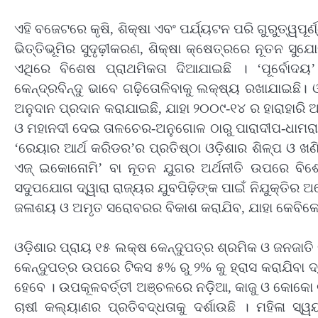
ଏହି ବଜେଟରେ କୃଷି, ଶିକ୍ଷା ଏବଂ ପର୍ଯ୍ୟଟନ ପରି ଗୁରୁତ୍ୱପୂ
ଭିତ୍ତିଭୂମିର ସୁଦୃଢ଼ୀକରଣ, ଶିକ୍ଷା କ୍ଷେତ୍ରରେ ନୂତନ ସୁଯୋ
ଏଥିରେ ବିଶେଷ ପ୍ରାଥମିକତା ଦିଆଯାଇଛି । ‘ପୂର୍ବୋଦ
କେନ୍ଦ୍ରବିନ୍ଦୁ ଭାବେ ଗଢ଼ିତୋଳିବାକୁ ଲକ୍ଷ୍ୟ ରଖାଯାଇଛି।
ଅନୁଦାନ ପ୍ରଦାନ କରାଯାଇଛି, ଯାହା ୨୦୦୯-୧୪ ର ହାରାହାରି
ଓ ମହାନଦୀ ଦେଇ ତାଳଚେର-ଅନୁଗୋଳ ଠାରୁ ପାରାଦୀପ-ଧାମରା
‘ରେୟାର ଆର୍ଥ କରିଡର’ର ପ୍ରତିଷ୍ଠା ଓଡ଼ିଶାର ଶିଳ୍ପ ଓ ଖଣ
ଏଜ୍ ଇକୋନୋମି’ ବା ନୂତନ ଯୁଗର ଅର୍ଥନୀତି ଉପରେ ବିଶ
ସଦୁପଯୋଗ ଦ୍ୱାରା ରାଜ୍ୟର ଯୁବପିଢ଼ିଙ୍କ ପାଇଁ ନିଯୁକ୍ତିର 
ଜଳାଶୟ ଓ ଅମୃତ ସରୋବରର ବିକାଶ କରାଯିବ, ଯାହା କେବିକେ ଜ
ଓଡ଼ିଶାର ପ୍ରାୟ ୧୫ ଲକ୍ଷ କେନ୍ଦୁପତ୍ର ଶ୍ରମିକ ଓ ଜନଜାତ
କେନ୍ଦୁପତ୍ର ଉପରେ ଟିକସ ୫% ରୁ ୨% କୁ ହ୍ରାସ କରାଯିବା 
ହେବେ । ଉପକୂଳବର୍ତ୍ତୀ ଅଞ୍ଚଳରେ ନଡ଼ିଆ, କାଜୁ ଓ କୋକୋ 
ଚାଷୀ କଲ୍ୟାଣର ପ୍ରତିବଦ୍ଧତାକୁ ଦର୍ଶାଉଛି । ମହିଳା ସ୍ୱ