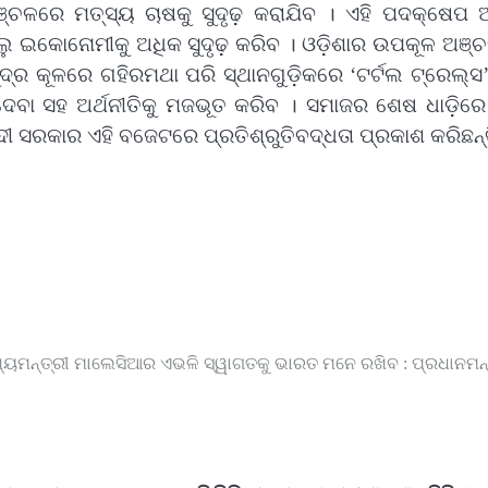
୍ଚଳରେ ମତ୍ସ୍ୟ ଚାଷକୁ ସୁଦୃଢ଼ କରାଯିବ । ଏହି ପଦକ୍ଷେପ
ଲୁ ଇକୋନୋମୀକୁ ଅଧିକ ସୁଦୃଢ଼ କରିବ । ଓଡ଼ିଶାର ଉପକୂଳ ଅଞ୍
ଦ୍ର କୂଳରେ ଗହିରମଥା ପରି ସ୍ଥାନଗୁଡ଼ିକରେ ‘ଟର୍ଟଲ ଟ୍ରେଲ୍ସ
େବା ସହ ଅର୍ଥନୀତିକୁ ମଜଭୂତ କରିବ । ସମାଜର ଶେଷ ଧାଡ଼ିରେ 
ୀ ସରକାର ଏହି ବଜେଟରେ ପ୍ରତିଶ୍ରୁତିବଦ୍ଧତା ପ୍ରକାଶ କରିଛନ୍ତ
୍ୟମନ୍ତ୍ରୀ
ମାଲେସିଆର ଏଭଳି ସ୍ୱାଗତକୁ ଭାରତ ମନେ ରଖିବ : ପ୍ରଧାନମନ୍