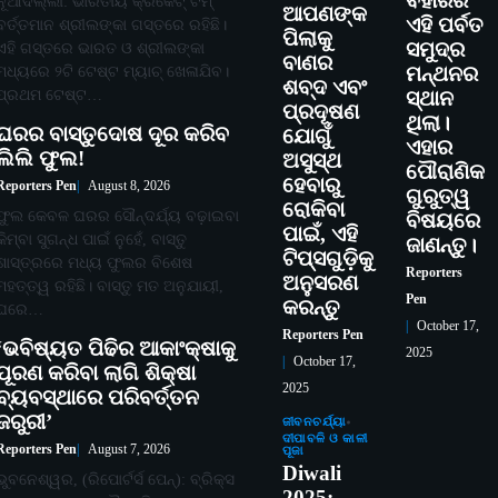
ବିହାରର
ନୂଆଦିଲ୍ଲୀ: ଭାରତୀୟ କ୍ରିକେଟ୍ ଟିମ୍
ଆପଣଙ୍କ
ଏହି ପର୍ବତ
ବର୍ତ୍ତମାନ ଶ୍ରୀଲଙ୍କା ଗସ୍ତରେ ରହିଛି।
ପିଲାକୁ
ସମୁଦ୍ର
ଏହି ଗସ୍ତରେ ଭାରତ ଓ ଶ୍ରୀଲଙ୍କା
ବାଣର
ମଧ୍ୟରେ ୨ଟି ଟେଷ୍ଟ ମ୍ୟାଚ୍ ଖେଳାଯିବ।
ମନ୍ଥନର
ଶବ୍ଦ ଏବଂ
ପ୍ରଥମ ଟେଷ୍ଟ…
ସ୍ଥାନ
ପ୍ରଦୂଷଣ
ଥିଲା।
ଘରର ବାସ୍ତୁଦୋଷ ଦୂର କରିବ
ଯୋଗୁଁ
ଏହାର
ଲିଲି ଫୁଲ!
ଅସୁସ୍ଥ
ପୌରାଣିକ
ହେବାରୁ
Reporters Pen
August 8, 2026
ଗୁରୁତ୍ୱ
ରୋକିବା
ଫୁଲ କେବଳ ଘରର ସୌନ୍ଦର୍ଯ୍ୟ ବଢ଼ାଇବା
ବିଷୟରେ
ପାଇଁ, ଏହି
କିମ୍ବା ସୁଗନ୍ଧ ପାଇଁ ନୁହେଁ, ବାସ୍ତୁ
ଜାଣନ୍ତୁ।
ଟିପ୍ସଗୁଡ଼ିକୁ
ଶାସ୍ତ୍ରରେ ମଧ୍ୟ ଫୁଲର ବିଶେଷ
Reporters
ଅନୁସରଣ
ମହତ୍ତ୍ୱ ରହିଛି। ବାସ୍ତୁ ମତ ଅନୁଯାୟୀ,
Pen
କରନ୍ତୁ
ଘରେ…
October 17,
Reporters Pen
‘ଭବିଷ୍ୟତ ପିଢିର ଆକାଂକ୍ଷାକୁ
2025
October 17,
ପୂରଣ କରିବା ଲାଗି ଶିକ୍ଷା
2025
ବ୍ୟବସ୍ଥାରେ ପରିବର୍ତ୍ତନ
ଜରୁରୀ’
ଜୀବନଚର୍ଯ୍ୟା
ଦୀପାବଳି ଓ କାଳୀ
Reporters Pen
August 7, 2026
ପୂଜା
Diwali
ଭୁବନେଶ୍ୱର, (ରିପୋର୍ଟର୍ସ ପେନ୍‌): ବ୍ରିକ୍ସ
2025: