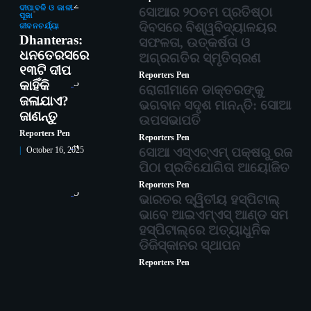
2
ଦୀପାବଳି ଓ କାଳୀ
ସୋଆର ୨୦ତମ ପ୍ରତିଷ୍ଠା
ପୂଜା
ଦିବସରେ ବିଶ୍ୱବିଦ୍ୟାଳୟର
ଜୀବନଚର୍ଯ୍ୟା
Dhanteras:
ସଫଳତା, ଉତ୍କର୍ଷତା ଓ
ଧନତେରସରେ
ଅଗ୍ରଗତିର ସ୍ମୃତିଚାରଣ
୧୩ଟି ଦୀପ
Reporters Pen
3
କାହିଁକି
ରୋଗୀମାନେ ଡାକ୍ତରଙ୍କୁ
ଜଳାଯାଏ?
ଭଗବାନ ସଦୃଶ ମାନନ୍ତି: ସୋଆ
ଜାଣନ୍ତୁ
ଉପସଭାପତି
Reporters Pen
Reporters Pen
4
ସୋଆ ଏସ୍‌ଏଚ୍‌ଏମ୍ ପକ୍ଷରୁ ରଜ
October 16, 2025
ପିଠା ପ୍ରତିଯୋଗିତା ଆୟୋଜିତ
Reporters Pen
5
ଭାରତର ଦ୍ୱିତୀୟ ହସ୍ପିଟାଲ୍
ଭାବେ ଆଇଏମ୍‌ଏସ୍ ଆଣ୍ଡ ସମ
ହସ୍ପିଟାଲ୍‌ରେ ଅତ୍ୟାଧୁନିକ
ଡିଜିସ୍କାନର ସ୍ଥାପନ
Reporters Pen