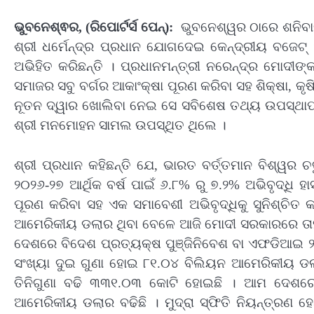
ଭୁବନେଶ୍ଵର, (ରିପୋର୍ଟର୍ସ ପେନ୍‌):
ଭୁବନେଶ୍ୱର ଠାରେ ଶନିବାର
ଶ୍ରୀ ଧର୍ମେନ୍ଦ୍ର ପ୍ରଧାନ ଯୋଗଦେଇ କେନ୍ଦ୍ରୀୟ ବଜେଟ
ଅଭିହିତ କରିଛନ୍ତି । ପ୍ରଧାନମନ୍ତ୍ରୀ ନରେନ୍ଦ୍ର ମୋଦୀଙ୍କ
ସମାଜର ସବୁ ବର୍ଗର ଆକାଂକ୍ଷା ପୂରଣ କରିବା ସହ ଶିକ୍ଷା, କୃଷି
ନୂତନ ଦ୍ୱାର ଖୋଲିବା ନେଇ ସେ ସବିଶେଷ ତଥ୍ୟ ଉପସ୍ଥାପନ କ
ଶ୍ରୀ ମନମୋହନ ସାମଲ ଉପସ୍ଥିତ ଥିଲେ ।
ଶ୍ରୀ ପ୍ରଧାନ କହିଛନ୍ତି ଯେ, ଭାରତ ବର୍ତ୍ତମାନ ବିଶ୍ୱର 
୨୦୨୬-୨୭ ଆର୍ଥିକ ବର୍ଷ ପାଇଁ ୬.୮% ରୁ ୭.୨% ଅଭିବୃଦ୍ଧି 
ପୂରଣ କରିବା ସହ ଏକ ସମାବେଶୀ ଅଭିବୃଦ୍ଧିକୁ ସୁନିଶ୍ଚି
ଆମେରିକୀୟ ଡଲାର ଥିବା ବେଳେ ଆଜି ମୋଦୀ ସରକାରରେ ତାହ
ଦେଶରେ ବିଦେଶ ପ୍ରତ୍ୟକ୍ଷ ପୁଞ୍ଜିନିବେଶ ବା ଏଫଡିଆଇ ୨
ସଂଖ୍ୟା ଦୁଇ ଗୁଣା ହୋଇ ୮୧.୦୪ ବିଲିୟନ ଆମେରିକୀୟ ଡଲ
ତିନିଗୁଣା ବଢି ୩୩୧.୦୩ କୋଟି ହୋଇଛି । ଆମ ଦେଶରେ ବ
ଆମେରିକୀୟ ଡଲାର ବଢିଛି । ମୁଦ୍ରା ସ୍ଫିତି ନିୟନ୍ତ୍ରଣ