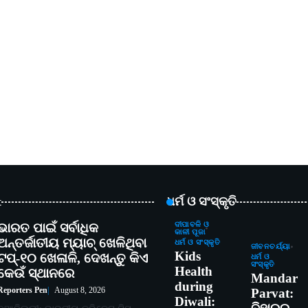
t
ଧର୍ମ ଓ ସଂସ୍କୃତି
ଭାରତ ପାଇଁ ସର୍ବାଧିକ
ଦୀପାବଳି ଓ
କାଳୀ ପୂଜା
ଅନ୍ତର୍ଜାତୀୟ ମ୍ୟାଚ୍ ଖେଳିଥିବା
ଧର୍ମ ଓ ସଂସ୍କୃତି
ଜୀବନଚର୍ଯ୍ୟା
Kids
ଟପ୍-୧୦ ଖେଳାଳି, ଦେଖନ୍ତୁ କିଏ
ଧର୍ମ ଓ
ସଂସ୍କୃତି
Health
କେଉଁ ସ୍ଥାନରେ
Mandar
during
Reporters Pen
August 8, 2026
Parvat:
Diwali: