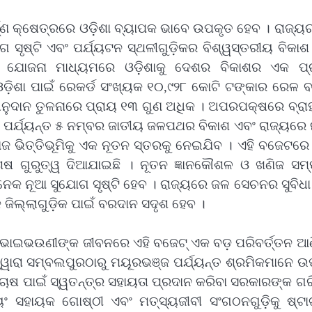
ର୍ଣ୍ଣ କ୍ଷେତ୍ରରେ ଓଡ଼ିଶା ବ୍ୟାପକ ଭାବେ ଉପକୃତ ହେବ । ରାଜ୍ୟର
ଗ ସୃଷ୍ଟି ଏବଂ ପର୍ଯ୍ୟଟନ ସ୍ଥଳୀଗୁଡ଼ିକର ବିଶ୍ୱସ୍ତରୀୟ ବିକାଶ
ୟ’ ଯୋଜନା ମାଧ୍ୟମରେ ଓଡ଼ିଶାକୁ ଦେଶର ବିକାଶର ଏକ ପ୍
 ଓଡ଼ିଶା ପାଇଁ ରେକର୍ଡ ସଂଖ୍ୟକ ୧୦,୯୨୮ କୋଟି ଟଙ୍କାର ରେଳ 
 ଅନୁଦାନ ତୁଳନାରେ ପ୍ରାୟ ୧୩ ଗୁଣ ଅଧିକ । ଅପରପକ୍ଷରେ ବ୍ରା
 ପର୍ଯ୍ୟନ୍ତ ୫ ନମ୍ବର ଜାତୀୟ ଜଳପଥର ବିକାଶ ଏବଂ ରାଜ୍ୟରେ 
ିଜ ଭିତ୍ତିଭୂମିକୁ ଏକ ନୂତନ ସ୍ତରକୁ ନେଇଯିବ । ଏହି ବଜେଟରେ 
େଷ ଗୁରୁତ୍ୱ ଦିଆଯାଇଛି । ନୂତନ ଜ୍ଞାନକୌଶଳ ଓ ଖଣିଜ ସମ
ଅନେକ ନୂଆ ସୁଯୋଗ ସୃଷ୍ଟି ହେବ । ରାଜ୍ୟରେ ଜଳ ସେଚନର ସୁବିଧା
ିଲ୍ଲାଗୁଡ଼ିକ ପାଇଁ ବରଦାନ ସଦୃଶ ହେବ ।
ି ଭାଇଭଉଣୀଙ୍କ ଜୀବନରେ ଏହି ବଜେଟ୍ ଏକ ବଡ଼ ପରିବର୍ତ୍ତନ ଆ
ଦ୍ୱାରା ସମ୍ବଲପୁରଠାରୁ ମୟୂରଭଞ୍ଜ ପର୍ଯ୍ୟନ୍ତ ଶ୍ରମିକମାନେ 
ଚାଷ ପାଇଁ ସ୍ୱତନ୍ତ୍ର ସହାୟତା ପ୍ରଦାନ କରିବା ସରକାରଙ୍କ ଗ
ୟଂ ସହାୟକ ଗୋଷ୍ଠୀ ଏବଂ ମତ୍ସ୍ୟଜୀବୀ ସଂଗଠନଗୁଡ଼ିକୁ ଷ୍ଟାର