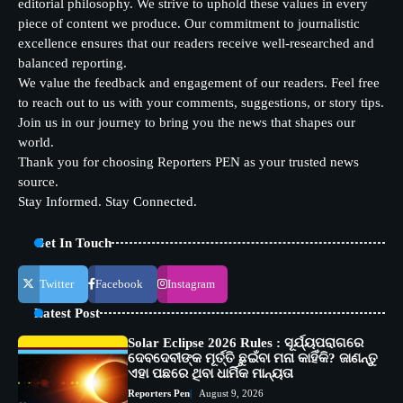
editorial philosophy. We strive to uphold these values in every
piece of content we produce. Our commitment to journalistic
excellence ensures that our readers receive well-researched and
balanced reporting.
We value the feedback and engagement of our readers. Feel free
to reach out to us with your comments, suggestions, or story tips.
Join us in our journey to bring you the news that shapes our
world.
Thank you for choosing Reporters PEN as your trusted news
source.
Stay Informed. Stay Connected.
Get In Touch
Twitter
Facebook
Instagram
Latest Post
Solar Eclipse 2026 Rules : ସୂର୍ଯ୍ୟପରାଗରେ
ଦେବଦେବୀଙ୍କ ମୂର୍ତ୍ତି ଛୁଇଁବା ମନା କାହିଁକି? ଜାଣନ୍ତୁ
ଏହା ପଛରେ ଥିବା ଧାର୍ମିକ ମାନ୍ୟତା
Reporters Pen
August 9, 2026