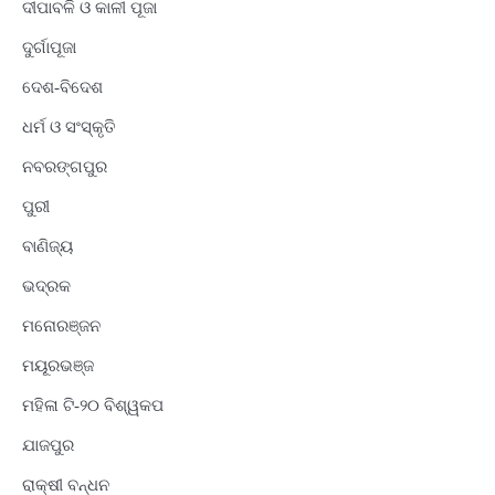
ଦୀପାବଳି ଓ କାଳୀ ପୂଜା
ଦୁର୍ଗାପୂଜା
ଦେଶ-ବିଦେଶ
ଧର୍ମ ଓ ସଂସ୍କୃତି
ନବରଙ୍ଗପୁର
ପୁରୀ
ବାଣିଜ୍ୟ
ଭଦ୍ରକ
ମନୋରଞ୍ଜନ
ମୟୂରଭଞ୍ଜ
ମହିଳା ଟି-୨୦ ବିଶ୍ୱକପ
ଯାଜପୁର
ରାକ୍ଷୀ ବନ୍ଧନ