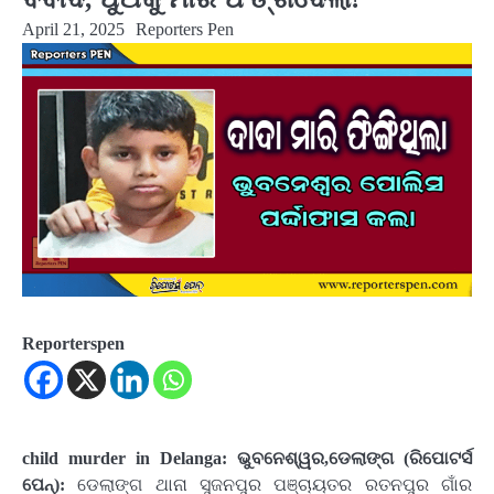
April 21, 2025
Reporters Pen
Reporterspen
child murder in Delanga: ଭୁବନେଶ୍ୱର,ଡେଲାଙ୍ଗ (ରିପୋଟର୍ସ
ପେନ୍‌):
ଡେଲାଙ୍ଗ ଥାନା ସୁଜନପୁର ପଞ୍ଚାୟତର ରତନପୁର ଗାଁର