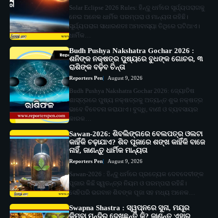
Solar Eclipse 2026 Rules: ହିନ୍ଦୁ ଧର୍ମରେ ସୂର୍ଯ୍ୟପରାଗକୁ
ନେଇ ଅନେକ ଧାର୍ମିକ ପରମ୍ପରା ଓ ମାନ୍ୟତା ରହିଛି।
ସୂର୍ଯ୍ୟପରାଗ ସାଧାରଣତଃ ଅମାବାସ୍ୟା ତିଥିରେ ଘଟିଥାଏ।
ଧାର୍ମିକ…
Budh Pushya Nakshatra Gochar 2026 :
ଶନିଙ୍କ ନକ୍ଷତ୍ର ପୁଷ୍ୟରେ ବୁଧଙ୍କ ଗୋଚର, ୩
ରାଶିଙ୍କ ବଢ଼ିବ ଚିନ୍ତା
Reporters Pen
August 9, 2026
Budh Pushya Nakshatra Gochar 2026: ଜ୍ୟୋତିଷ
ଶାସ୍ତ୍ରରେ ପୁଷ୍ୟ ନକ୍ଷତ୍ରକୁ ଅତ୍ୟନ୍ତ ଶୁଭ ନକ୍ଷତ୍ର
ଭାବେ ବିବେଚନା କରାଯାଏ। ବୁଦ୍ଧି, ବାଣୀ ଓ ବ୍ୟବସାୟର
କାରକ…
Sawan-2026: ଶିବଲିଙ୍ଗରେ ବେଲପତ୍ର ଓଲଟା
କାହିଁକି ଚଢ଼ାଯାଏ? ଶିବ ପୂଜାରେ ଶଙ୍ଖ କାହିଁକି ବାଜେ
ନାହିଁ, ଜାଣନ୍ତୁ ଧାର୍ମିକ ମାନ୍ୟତା
Reporters Pen
August 9, 2026
Sawan-2026 : ହିନ୍ଦୁ ଧର୍ମରେ ପ୍ରତ୍ୟେକ ଦେବଦେବୀଙ୍କ
ପୂଜାର କିଛି ସ୍ୱତନ୍ତ୍ର ନିୟମ ଓ ପରମ୍ପରା ରହିଛି।
ସେହିପରି ଭଗବାନ ଶିବଙ୍କ ପୂଜା ସହ ମଧ୍ୟ ଅନେକ…
Swapna Shastra : ସ୍ୱପ୍ନରେ ସୁନା, ମୟୂର
କିମ୍ବା ମନ୍ଦିର ଦେଖୁଛନ୍ତି କି? ଜାଣନ୍ତୁ ଏହାର