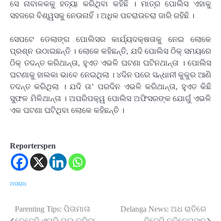
ସେ ନାବାଳକକୁ ହତ୍ୟା କରିଥିବା କହିଛି । ମାତ୍ର ପୋଲିସ ଏହାକୁ
ସହଜରେ ବିଶ୍ୱସକୁ ନେଉନାହିଁ । ଅଧିକ ପଚରାଉଚରା ଜାରି ରହିଛି ।
ସେପଟେ ଡେଲାଙ୍ଗ ପୋଲିସର କାର୍ଯ୍ୟଦକ୍ଷତାକୁ ନେଇ ଲୋକେ
ପ୍ରଶ୍ନ ଉଠାଇଛନ୍ତି । ଲୋକେ କହିଛନ୍ତି, ଯଦି ପୋଲିସ ଠିକ୍ ସମୟରେ
ଠିକ୍ ତଦନ୍ତ କରିଥାନ୍ତା, ହୁଏତ ଏଭଳି ଘଟଣା ଘଟିନଥାନ୍ତା । ପୋଲିସ
ଘଟଣାକୁ ହାଲକା ଭାବେ ନେଇଥିଲା । ୪ଦିନ ପରେ ସନ୍ଧାନୀ କୁକୁର ଆଣି
ତଦନ୍ତ କରିଥିଲା । ଯଦି ତା’ ପରଦିନ ଏଭଳି କରିଥାନ୍ତା, ହୁଏତ କିଛି
ସୁଫଳ ମିଳିଥାନ୍ତା । ଅପରିପକ୍ୱ ପୋଲିସ ଅଫିସରଙ୍କ ଯୋଗୁଁ ଏଭଳି
ଏକ ଘଟଣା ଘଟିଥିବା ଲୋକେ କହିଛନ୍ତି ।
Reporterspen
ଅପରାଧ
Parenting Tips: ପିତାମାତା
Delanga News: ଅଧ ରାତିରେ
Post
କେବେବି ଏପରି ଭୁଲ କରିବା
ବିଜେପି କୁଜିନେତାଙ୍କ