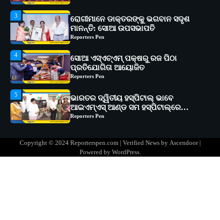
4
ସୋଆ ଏସ୍‌ଏଚ୍‌ଏମ୍ ପକ୍ଷରୁ ରଜ ପିଠା
ପ୍ରତିଯୋଗିତା ଆୟୋଜିତ
Reporters Pen
5
ଭାରତର ଦ୍ୱିତୀୟ ହସ୍ପିଟାଲ୍ ଭାବେ
ଆଇଏମ୍‌ଏସ୍ ଆଣ୍ଡ ସମ ହସ୍ପିଟାଲ୍‌ରେ
ଅତ୍ୟାଧୁନିକ ଡିଜିସ୍କାନର ସ୍ଥାପନ
Reporters Pen
1
ସୋଆ ପକ୍ଷରୁ ରାୱେ କାର୍ଯ୍ୟକ୍ରମ ଅଧୀନରେ
୧୧ଟି ଗ୍ରାମରେ ୧୬ଟି କୃଷକ ପ୍ରଶିକ୍ଷଣ
କାର୍ଯ୍ୟକ୍ରମ ଆୟୋଜିତ
Reporters Pen
2
ସୋଆର ୨୦ତମ ପ୍ରତିଷ୍ଠା ଦିବସରେ
Copyright © 2024 Reporterspen.com | Verified News by
Ascendoor
|
ବିଶ୍ୱବିଦ୍ୟାଳୟର ସଫଳତା, ଉତ୍କର୍ଷତା ଓ
Powered by
WordPress
.
ଅଗ୍ରଗତିର ସ୍ମୃତିଚାରଣ
Reporters Pen
3
ରୋଗୀମାନେ ଡାକ୍ତରଙ୍କୁ ଭଗବାନ ସଦୃଶ
ମାନନ୍ତି: ସୋଆ ଉପସଭାପତି
Reporters Pen
4
ସୋଆ ଏସ୍‌ଏଚ୍‌ଏମ୍ ପକ୍ଷରୁ ରଜ ପିଠା