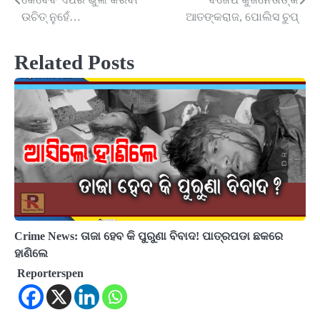
navigation
ଉଚିତ୍ ନୁହେଁ…
ଆତଙ୍କରାଜ, ପୋଲିସ ଚୁପ୍‌
Related Posts
Crime News: ତାଜା ହେବ କି ପୁରୁଣା ବିବାଦ! ପାତ୍ରପଡା ଛକରେ
ହାଣିଲେ
Reporterspen