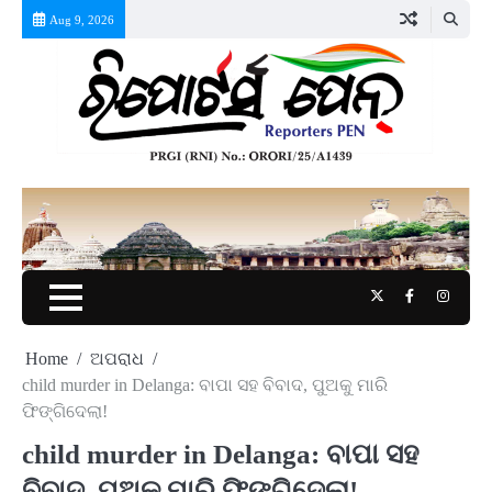
Skip
Aug 9, 2026
to
content
Twitter
Facebook
Instag
Home
ଅପରାଧ
child murder in Delanga: ବାପା ସହ ବିବାଦ, ପୁଅକୁ ମାରି
ଫିଙ୍ଗିଦେଲା!
child murder in Delanga: ବାପା ସହ
ବିବାଦ, ପୁଅକୁ ମାରି ଫିଙ୍ଗିଦେଲା!