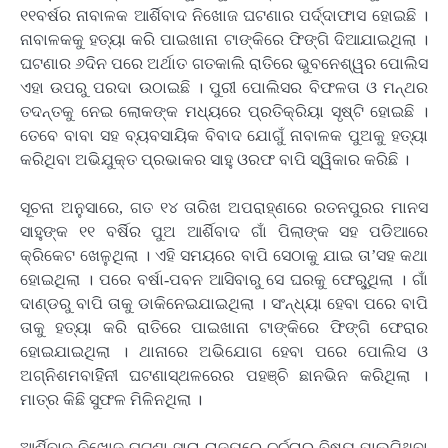
୧୧ବର୍ଷର ନାବାଳକ ଆର୍ଶିବାଦ ନିଖୋଜ ଘଟଣାର ପର୍ଦ୍ଦାଫାସ ହୋଇଛି ।
ନାବାଳକକୁ ହତ୍ୟା କରି ପାଇଖାନା ଟାଙ୍କିରେ ଫିଙ୍ଗି ଦିଆଯାଇଥିଲା ।
ଘଟଣାର ୬ଦିନ ପରେ ଅର୍ଥାତ ଗତକାଲି ରାତିରେ ଭୁବନେଶ୍ୱର ପୋଲିସ
ଏହା ଉପରୁ ପରଦା ଉଠାଇଛି । ପୁରୀ ପୋଲିସର ବିଫଳତା ଓ ମନ୍ଥର
ତଦନ୍ତକୁ ନେଇ ଲୋକଙ୍କ ମଧ୍ୟରେ ପ୍ରତିକ୍ରିୟା ସୃଷ୍ଟି ହୋଇଛି ।
ତେବେ ବାବା ସହ ବ୍ୟବସାୟିକ ବିବାଦ ଯୋଗୁଁ ନାବାଳକ ପୁଅକୁ ହତ୍ୟା
କରିଥିବା ଅଭିଯୁକ୍ତ ପ୍ରଭାକର ସାହୁ ଓରଫ ବାପି ସ୍ୱିକାର କରିଛି ।
ସୂଚନା ଅନୁସାରେ, ଗତ ୧୪ ତାରିଖ ଅପରାହ୍ଣରେ ରତନପୁରର ମାନସ
ସାହୁଙ୍କ ୧୧ ବର୍ଷିର ପୁଅ ଆର୍ଶିବାଦ ଗାଁ ପିଲାଙ୍କ ସହ ପଡିଆରେ
କ୍ରିକେଟ ଖେଳୁଥିଲା । ଏହି ସମୟରେ ବାପି ସେଠାକୁ ଯାଇ ତା’ସହ କଥା
ହୋଇଥିଲା । ପରେ ବର୍ଷା-ପବନ ଆସିବାରୁ ସେ ଘରକୁ ଫେରୁ୍‌ଥିଲା । ଗାଁ
ଦାଣ୍ଡରୁ ବାପି ତାକୁ ଡାକିନେଇଯାଇଥିଲା । ସଂନ୍ଧ୍ୟା ହେବା ପରେ ବାପି
ତାକୁ ହତ୍ୟା କରି ରାତିରେ ପାଇଖାନା ଟାଙ୍କିରେ ଫିଙ୍ଗି ଫେରାର
ହୋଇଯାଇଥିଲା । ଥାନାରେ ଅଭିଯୋଗ ହେବା ପରେ ପୋଲିସ ଓ
ଅଗ୍ନିଶମବାହିିନୀ ଘଟଣାସ୍ଥଳରେର ପହଞ୍ଚି ଛାନଭିନ କରିଥିଲା ।
ମାତ୍ର କିଛି ସୁଫଳ ମିଳିନଥିଲା ।
ଆର୍ଶିବାଦ ନିଖୋଜ ଘଟଣା ସାରା ରାଜ୍ୟରେ ଚର୍ଚ୍ଚାର ବିଷୟ ପାଲଟିଥିବା