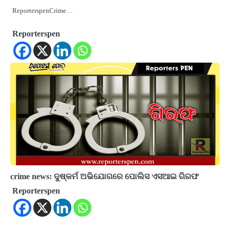
ReporterspenCrime…
Reporterspen
crime news: ଦୁଷ୍କର୍ମ ଅଭିଯୋଗରେ ପୋଲିସ ଏସଆଇ ଗିରଫ
Reporterspen