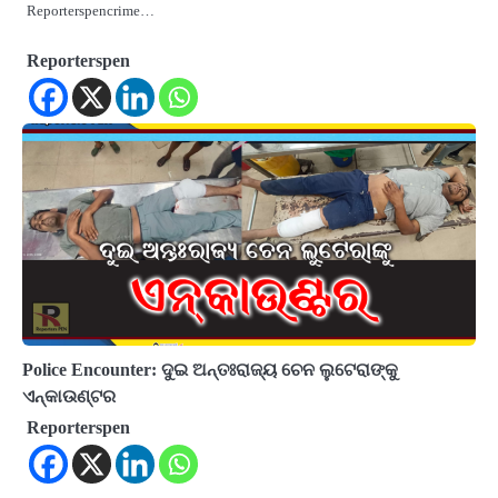
Reporterspencrime…
Reporterspen
Police Encounter: ଦୁଇ ଅନ୍ତଃରାଜ୍ୟ ଚେନ ଲୁଟେରାଙ୍କୁ
ଏନ୍‌କାଉଣ୍ଟର
Reporterspen