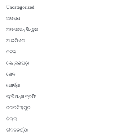
Uncategorized
ଅପରାଧ
ଅପରେସନ୍ ସିନ୍ଦୁର
ଆଇପିଏଲ
କଟକ
କେନ୍ଦ୍ରାପଡ଼ା
ଖେଳ
ଖୋର୍ଦ୍ଧା
ଚାଂପିଅନ୍ସ ଟ୍ରଫି
ଜଗତସିଂହପୁର
ଜିଲ୍ଲା
ଜୀବନଚର୍ଯ୍ୟା