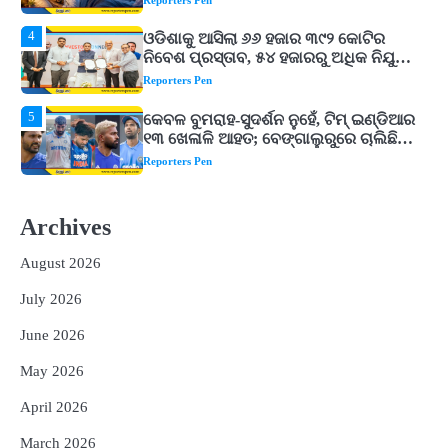
5
କେବଳ ବୁମରାହ-ସୁଦର୍ଶନ ନୁହେଁ, ଟିମ୍ ଇଣ୍ଡିଆର
୧୩ ଖେଳାଳି ଆହତ; ବେଙ୍ଗାଲୁରୁରେ ଚାଲିଛି
ରିହାବିଲିଟେସନ୍‌
Reporters Pen
1
Budh Pushya Nakshatra Gochar 2026 :
ଶନିଙ୍କ ନକ୍ଷତ୍ର ପୁଷ୍ୟରେ ବୁଧଙ୍କ ଗୋଚର,
୩ ରାଶିଙ୍କ ବଢ଼ିବ ଚିନ୍ତା
Reporters Pen
2
Sawan-2026: ଶିବଲିଙ୍ଗରେ ବେଲପତ୍ର
ଓଲଟା କାହିଁକି ଚଢ଼ାଯାଏ? ଶିବ ପୂଜାରେ ଶଙ୍ଖ
Archives
କାହିଁକି ବାଜେ ନାହିଁ, ଜାଣନ୍ତୁ ଧାର୍ମିକ ମାନ୍ୟତା
Reporters Pen
August 2026
3
Swapna Shastra : ସ୍ୱପ୍ନରେ ସୁନା, ମୟୂର
କିମ୍ବା ମନ୍ଦିର ଦେଖୁଛନ୍ତି କି? ଜାଣନ୍ତୁ ଏହାର
July 2026
ଅର୍ଥ, ଖୋଲିପାରେ ବନ୍ଦ ଭାଗ୍ୟର ତାଲା!
Reporters Pen
June 2026
4
ଓଡିଶାକୁ ଆସିଲା ୬୬ ହଜାର ୩୯୨ କୋଟିର
May 2026
ନିବେଶ ପ୍ରସ୍ତାବ, ୫୪ ହଜାରରୁ ଅଧିକ ନିଯୁକ୍ତି
ସୁଯୋଗ ସୃଷ୍ଟି
Reporters Pen
April 2026
5
କେବଳ ବୁମରାହ-ସୁଦର୍ଶନ ନୁହେଁ, ଟିମ୍ ଇଣ୍ଡିଆର
March 2026