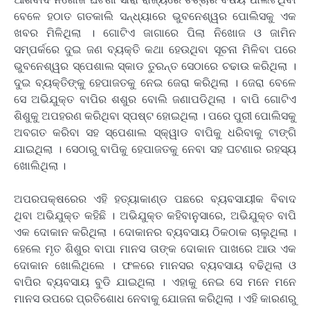
ବେଳେ ହଠାତ ଗତକାଲି ସନ୍ଧ୍ୟାରେ ଭୁବନେଶ୍ୱର ପୋଲିସକୁ ଏକ
ଖବର ମିଳିଥିଲା । ଗୋଟିଏ ଜାଗାରେ ପିଲା ନିଖୋଜ ଓ ଜାମିନ
ସମ୍ପର୍କରେ ଦୁଇ ଜଣ ବ୍ୟକ୍ତି କଥା ହେଉଥିବା ସୂଚନା ମିଳିବା ପରେ
ଭୁବନେଶ୍ୱର ସ୍ପେଶାଲ ସ୍କାଡ ତୁରନ୍ତ ସେଠାରେ ଚଢାଉ କରିଥିଲା ।
ଦୁଇ ବ୍ୟକ୍ତିଙ୍କୁ ହେପାଜତକୁ ନେଇ ଜେରା କରିଥିଲା । ଜେରା ବେଳେ
ସେ ଅଭିଯୁକ୍ତ ବାପିର ଶଶୁର ବୋଲି ଜଣାପଡିଥିଲା । ବାପି ଗୋଟିଏ
ଶିଶୁକୁ ଅପହରଣ କରିଥିବା ସ୍ପଷ୍ଟ ହୋଇଥିଲା । ପରେ ପୁରୀ ପୋଲିସକୁ
ଅବଗତ କରିବା ସହ ସ୍ପେଶାଲ ସ୍କ୍ୱାଡ ବାପିକୁ ଧରିବାକୁ ଟାଙ୍ଗି
ଯାଇଥିଲା । ସେଠାରୁ ବାପିକୁ ହେପାଜତକୁ ନେବା ସହ ଘଟଣାର ରହସ୍ୟ
ଖୋଲିଥିଲା ।
ଅପରପକ୍ଷରେର ଏହି ହତ୍ୟାକାଣ୍ଡ ପଛରେ ବ୍ୟବସାୟୀକ ବିବାଦ
ଥିବା ଅଭିଯୁକ୍ତ କହିଛି । ଅଭିଯୁକ୍ତ କହିବାନୁସାରେ, ଅଭିଯୁକ୍ତ ବାପି
ଏକ ଦୋକାନ କରିଥିଲା । ଦୋକାନର ବ୍ୟବସାୟ ଠିକଠାକ ଚାଲୁଥିଲା ।
ହେଲେ ମୃତ ଶିଶୁର ବାପା ମାନସ ତାଙ୍କ ଦୋକାନ ପାଖରେ ଆଉ ଏକ
ଦୋକାନ ଖୋଲିଥିଲେ । ଫଳରେ ମାନସର ବ୍ୟବସାୟ ବଢିଥିଲା ଓ
ବାପିର ବ୍ୟବସାୟ ବୁଡି ଯାଇଥିଲା । ଏହାକୁ ନେଇ ସେ ମନେ ମନେ
ମାନସ ଉପରେ ପ୍ରତିଶୋଧ ନେବାକୁ ଯୋଜନା କରିଥିଲା । ଏହି କାରଣରୁ