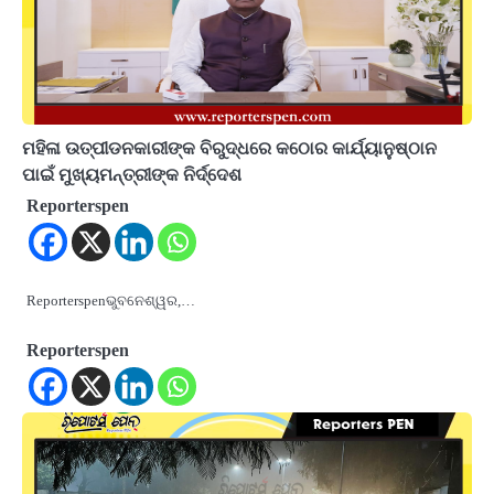
ମହିଳା ଉତ୍ପୀଡନକାରୀଙ୍କ ବିରୁଦ୍ଧରେ କଠୋର କାର୍ଯ୍ୟାନୁଷ୍ଠାନ
ପାଇଁ ମୁଖ୍ୟମନ୍ତ୍ରୀଙ୍କ ନିର୍ଦ୍ଦେଶ
Reporterspen
Reporterspenଭୁବନେଶ୍ୱର,…
Reporterspen