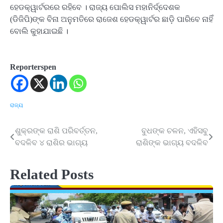
ହେଡକ୍ୱାର୍ଟରରେ ରହିବେ । ରାଜ୍ୟ ପୋଲିସ ମହାନିର୍ଦ୍ଦେଶକ
(ଡିଜିପି)ଙ୍କ ବିନା ଅନୁମତିରେ ରାଜେଶ ହେଡକ୍ୱାର୍ଟର ଛାଡ଼ି ପାରିବେ ନାହିଁ
ବୋଲି କୁହାଯାଇଛି ।
Reporterspen
ରାଜ୍ୟ
ଶୁକ୍ରଙ୍କ ରାଶି ପରିବର୍ତ୍ତନ,
ବୁଧଙ୍କ ଚଳନ, ଏହିସବୁ
Post
ବଦଳିବ ୪ ରାଶିର ଭାଗ୍ୟ
ରାଶିଙ୍କ ଭାଗ୍ୟ ବଦଳିବ
navigation
Related Posts