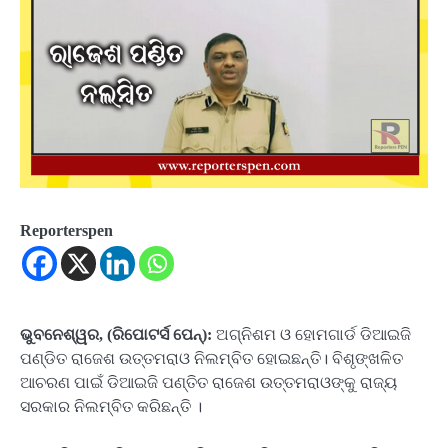
Reporterspen
ଭୁବନେଶ୍ୱର, (ରିପୋଟର୍ସ ପେନ୍‌):
ଅଗ୍ନିଶମ ଓ ହୋମଗାର୍ଡ ଡିଆଇଜି
ପଣ୍ଡିତ ରାଜେଶ ଉତ୍ତମରାଓ ନିଲମ୍ବିତ ହୋଇଛନ୍ତି। ବିଶୃଙ୍ଖଳିତ
ଆଚରଣ ପାଇଁ ଡିଆଇଜି ପଣ୍ତିତ ରାଜେଶ ଉତ୍ତମରାଓଙ୍କୁ ରାଜ୍ୟ
ସରକାର ନିଲମ୍ବିତ କରିଛନ୍ତି ।