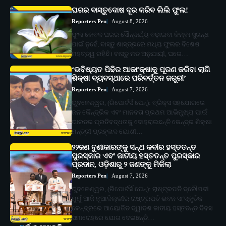
ଘରର ବାସ୍ତୁଦୋଷ ଦୂର କରିବ ଲିଲି ଫୁଲ!
Reporters Pen
August 8, 2026
ଫୁଲ କେବଳ ଘରର ସୌନ୍ଦର୍ଯ୍ୟ ବଢ଼ାଇବା କିମ୍ବା ସୁଗନ୍ଧ
ପାଇଁ ନୁହେଁ, ବାସ୍ତୁ ଶାସ୍ତ୍ରରେ ମଧ୍ୟ ଫୁଲର ବିଶେଷ
ମହତ୍ତ୍ୱ ରହିଛି। ବାସ୍ତୁ ମତ ଅନୁଯାୟୀ, ଘରେ…
‘ଭବିଷ୍ୟତ ପିଢିର ଆକାଂକ୍ଷାକୁ ପୂରଣ କରିବା ଲାଗି
ଶିକ୍ଷା ବ୍ୟବସ୍ଥାରେ ପରିବର୍ତ୍ତନ ଜରୁରୀ’
Reporters Pen
August 7, 2026
ଭୁବନେଶ୍ୱର, (ରିପୋର୍ଟର୍ସ ପେନ୍‌): ବ୍ରିକ୍ସ ସହଯୋଗରେ
ଜନ କୈନ୍ଦ୍ରିକ ଏବଂ ମାନବତା ପ୍ରଥମ ଆଭିମୁଖ୍ୟ ପାଇଁ
ଭାରତର ପ୍ରତିବଦ୍ଧତାକୁ ଦୋହରାଇଛନ୍ତି କେନ୍ଦ୍ର ଶିକ୍ଷା
ମନ୍ତ୍ରୀ ପ୍ରହ୍ଲାଦ ଯୋଶୀ…
୨୨ଜଣ ବୁଣାକାରଙ୍କୁ ସନ୍ଥ କବୀର ହସ୍ତତନ୍ତ
ପୁରସ୍କାର ଏବଂ ଜାତୀୟ ହସ୍ତତନ୍ତ ପୁରସ୍କାର
ପ୍ରଦାନ, ଓଡ଼ିଶାରୁ ୨ ଜଣଙ୍କୁ ମିଳିଲା
Reporters Pen
August 7, 2026
ଭୁବନେଶ୍ୱର, (ରିପୋର୍ଟର୍ସ ପେନ୍‌): ରାଷ୍ଟ୍ରପତି ଦ୍ରୌପଦୀ
ମୁର୍ମୁ ଆଜି ନୂଆଦିଲ୍ଲୀର ରାଷ୍ଟ୍ରପତି ଭବନ ସାଂସ୍କୃତିକ
କେନ୍ଦ୍ରରେ ଆୟୋଜିତ ଦ୍ୱାଦଶ ଜାତୀୟ ହସ୍ତତନ୍ତ ଦିବସ
ସମାରୋହରେ ଯୋଗ ଦେଇଛନ୍ତି…