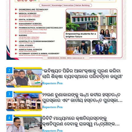
ଟଙ୍କାର ନିବେଶ ପ୍ରସ୍ତାବ ହାସଲ
Reporters Pen
1
ଘରର ବାସ୍ତୁଦୋଷ ଦୂର କରିବ ଲିଲି ଫୁଲ!
Reporters Pen
2
‘ଭବିଷ୍ୟତ ପିଢିର ଆକାଂକ୍ଷାକୁ ପୂରଣ କରିବା
ଲାଗି ଶିକ୍ଷା ବ୍ୟବସ୍ଥାରେ ପରିବର୍ତ୍ତନ ଜରୁରୀ’
Reporters Pen
3
୨୨ଜଣ ବୁଣାକାରଙ୍କୁ ସନ୍ଥ କବୀର ହସ୍ତତନ୍ତ
ପୁରସ୍କାର ଏବଂ ଜାତୀୟ ହସ୍ତତନ୍ତ ପୁରସ୍କାର
ପ୍ରଦାନ, ଓଡ଼ିଶାରୁ ୨ ଜଣଙ୍କୁ ମିଳିଲା
Reporters Pen
4
ଡିବିଟି ମାଧ୍ୟମରେ କ୍ଷତିଗ୍ରସ୍ତଙ୍କୁ
କ୍ଷତିପୂରଣ ଦେବାକୁ ରାଜସ୍ୱ ମନ୍ତ୍ରୀଙ୍କ
ନିର୍ଦ୍ଦେଶ
Reporters Pen
5
ଓଡ଼ିଶା ଫୁଡ୍ ପ୍ରୋ ୨୦୨୬ : ୪୩,୪୩୭ କୋଟି
ଟଙ୍କାର ନିବେଶ ପ୍ରସ୍ତାବ ହାସଲ
Reporters Pen