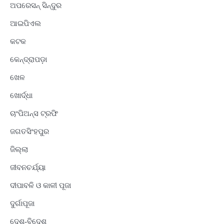
ଅପରେସନ୍ ସିନ୍ଦୁର
ଆଇପିଏଲ
କଟକ
କେନ୍ଦ୍ରାପଡ଼ା
ଖେଳ
ଖୋର୍ଦ୍ଧା
ଚାଂପିଅନ୍ସ ଟ୍ରଫି
ଜଗତସିଂହପୁର
ଜିଲ୍ଲା
ଜୀବନଚର୍ଯ୍ୟା
ଦୀପାବଳି ଓ କାଳୀ ପୂଜା
ଦୁର୍ଗାପୂଜା
ଦେଶ-ବିଦେଶ