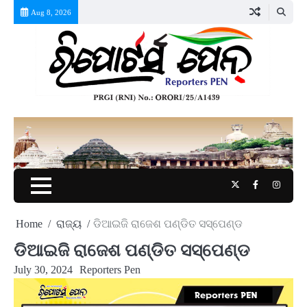
Skip
Aug 8, 2026
to
content
Twitter
Facebook
Instag
Home
ରାଜ୍ୟ
ଡିଆଇଜି ରାଜେଶ ପଣ୍ଡିତ ସସ୍‌ପେଣ୍ଡ
ଡିଆଇଜି ରାଜେଶ ପଣ୍ଡିତ ସସ୍‌ପେଣ୍ଡ
July 30, 2024
Reporters Pen