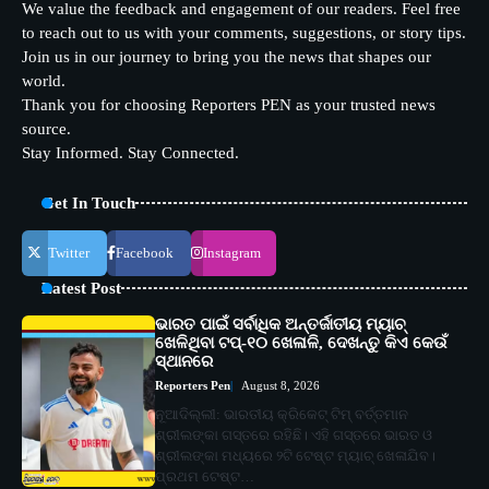
We value the feedback and engagement of our readers. Feel free
to reach out to us with your comments, suggestions, or story tips.
Join us in our journey to bring you the news that shapes our
world.
Thank you for choosing Reporters PEN as your trusted news
source.
Stay Informed. Stay Connected.
Get In Touch
Twitter
Facebook
Instagram
Latest Post
ଭାରତ ପାଇଁ ସର୍ବାଧିକ ଅନ୍ତର୍ଜାତୀୟ ମ୍ୟାଚ୍
ଖେଳିଥିବା ଟପ୍-୧୦ ଖେଳାଳି, ଦେଖନ୍ତୁ କିଏ କେଉଁ
ସ୍ଥାନରେ
Reporters Pen
August 8, 2026
ନୂଆଦିଲ୍ଲୀ: ଭାରତୀୟ କ୍ରିକେଟ୍ ଟିମ୍ ବର୍ତ୍ତମାନ
ଶ୍ରୀଲଙ୍କା ଗସ୍ତରେ ରହିଛି। ଏହି ଗସ୍ତରେ ଭାରତ ଓ
ଶ୍ରୀଲଙ୍କା ମଧ୍ୟରେ ୨ଟି ଟେଷ୍ଟ ମ୍ୟାଚ୍ ଖେଳାଯିବ।
ପ୍ରଥମ ଟେଷ୍ଟ…