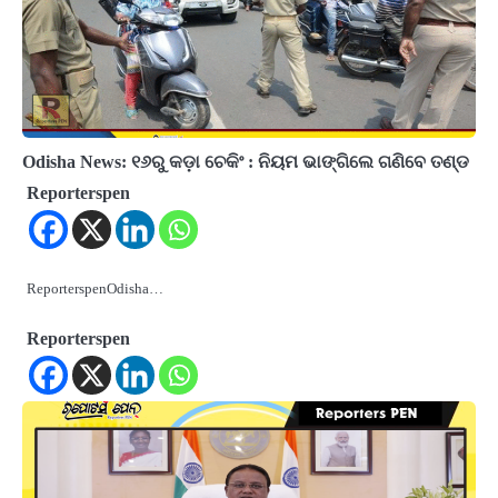
Odisha News: ୧୬ରୁ କଡ଼ା ଚେକିଂ : ନିୟମ ଭାଙ୍ଗିଲେ ଗଣିବେ ତଣ୍ଡ
Reporterspen
ReporterspenOdisha…
Reporterspen