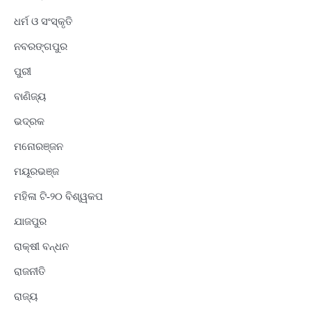
ଧର୍ମ ଓ ସଂସ୍କୃତି
ନବରଙ୍ଗପୁର
ପୁରୀ
ବାଣିଜ୍ୟ
ଭଦ୍ରକ
ମନୋରଞ୍ଜନ
ମୟୂରଭଞ୍ଜ
ମହିଳା ଟି-୨୦ ବିଶ୍ୱକପ
ଯାଜପୁର
ରାକ୍ଷୀ ବନ୍ଧନ
ରାଜନୀତି
ରାଜ୍ୟ