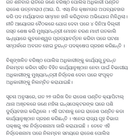
ଗତ ଶନିବାର ରାତିରେ ଜଣେ ବରିଷ୍ଠ ପୋଲିସ ଅଧିକାରୀ ପଣ୍ଡିତ
ରାଜେଶ ଉତ୍ତମରାଓ (ଆଇ. ପି. ଏସ) ନିଜ କ୍ଷମତାର ଅପବ୍ୟବହାର
କରି ପଦ ମର୍ଯ୍ୟାଦାର ସମ୍ମାନ ହାନି କରିଥିବାର ଅଭିଯୋଗ ମିଳିଥିଲା।
ନୀତି ଆୟୋଗର ବୈଠକରେ ଯୋଗ ଦେବା ପରେ ୪ ଦିନିଆ ଦିଲ୍ଲୀ
ଗସ୍ତ ଶେଷ କରି ମୁଖ୍ୟମନ୍ତ୍ରୀ ମୋହନ ଚରଣ ମାଝୀ ଗତକାଲି
ସନ୍ଧ୍ୟାରେ ଭୁବନେଶ୍ୱର ପ୍ରତ୍ୟାବର୍ତ୍ତନ କରିବା ପରେ ଘଟଣା
ସମ୍ପର୍କରେ ଅବଗତ ହୋଇ ତୁରନ୍ତ ପଦକ୍ଷେପ ଗ୍ରହଣ କରିଛନ୍ତି ।
ବିଶୃଙ୍ଖଳିତ ବରିଷ୍ଠ ପୋଲିସ ଅଧିକାରୀଙ୍କୁ କାର୍ଯ୍ୟରୁ ତୁରନ୍ତ
ନିଲମ୍ବନ କରିବା ସହିତ ବିହିତ କାର୍ଯ୍ୟାନୁଷ୍ଠାନ ନେବା ପାଇଁ ବିଭାଗୀୟ
ଅଧିକାରୀଙ୍କୁ ମୁଖ୍ୟମନ୍ତ୍ରୀ ନିର୍ଦ୍ଦେଶ ଦେବା ପରେ ସଂପୃକ୍ତ
ଅଧିକାରୀଙ୍କୁ ନିଲମ୍ବିତ କରାଯାଇଛି।
ସୂଚନା ଅନୁସାରେ, ଗତ ୨୭ ତାରିଖ ଦିନ ରାଜେଶ ପଣ୍ତିତ କ୍ୟାପିଟାଲ୍
ଥାନା ଅଞ୍ଚଳରେ ଜଣେ ମହିଳା ଇନ୍ସପେକ୍ଟରଙ୍କ ଘରେ ପଶି
ଦୁର୍ବ୍ୟବହାର କରିଥିଲେ । ଏହି ଘଟଣାକୁ ନେଇ ରାଜେଶ ପଣ୍ତିତ କଡା
କାର୍ଯ୍ୟାନୁଷ୍ଠାନ ଗ୍ରହଣ କରିଛନ୍ତି । ଏନେଇ ରାଜ୍ୟ ଗୃହ ବିଭାଗ
ପକ୍ଷରୁ ଏକ ନିର୍ଦ୍ଦେଶନାମା ଜାରି କରାଯାଇଛି । ତେବେ ଏହି
ନିର୍ଦ୍ଦେଶନାମା ପରେ ନିଲମ୍ବନ ସମୟରେ ରାଜେଶ ପୋଲିସ