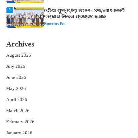
1
ଘରର ବାସ୍ତୁଦୋଷ ଦୂର କରିବ ଲିଲି ଫୁଲ!
Reporters Pen
2
‘ଭବିଷ୍ୟତ ପିଢିର ଆକାଂକ୍ଷାକୁ ପୂରଣ କରିବା
ଲାଗି ଶିକ୍ଷା ବ୍ୟବସ୍ଥାରେ ପରିବର୍ତ୍ତନ ଜରୁରୀ’
Archives
Reporters Pen
August 2026
3
୨୨ଜଣ ବୁଣାକାରଙ୍କୁ ସନ୍ଥ କବୀର ହସ୍ତତନ୍ତ
ପୁରସ୍କାର ଏବଂ ଜାତୀୟ ହସ୍ତତନ୍ତ ପୁରସ୍କାର
July 2026
ପ୍ରଦାନ, ଓଡ଼ିଶାରୁ ୨ ଜଣଙ୍କୁ ମିଳିଲା
Reporters Pen
June 2026
4
ଡିବିଟି ମାଧ୍ୟମରେ କ୍ଷତିଗ୍ରସ୍ତଙ୍କୁ
May 2026
କ୍ଷତିପୂରଣ ଦେବାକୁ ରାଜସ୍ୱ ମନ୍ତ୍ରୀଙ୍କ
ନିର୍ଦ୍ଦେଶ
Reporters Pen
April 2026
5
ଓଡ଼ିଶା ଫୁଡ୍ ପ୍ରୋ ୨୦୨୬ : ୪୩,୪୩୭ କୋଟି
March 2026
ଟଙ୍କାର ନିବେଶ ପ୍ରସ୍ତାବ ହାସଲ
February 2026
Reporters Pen
January 2026