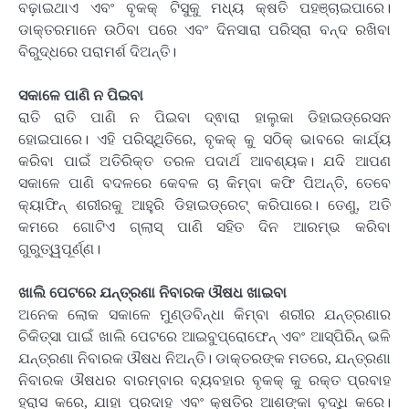
ବଢ଼ାଇଥାଏ ଏବଂ ବୃକକ୍ ଟିସୁକୁ ମଧ୍ୟ କ୍ଷତି ପହଞ୍ଚାଇପାରେ।
ଡାକ୍ତରମାନେ ଉଠିବା ପରେ ଏବଂ ଦିନସାରା ପରିସ୍ରା ବନ୍ଦ ରଖିବା
ବିରୁଦ୍ଧରେ ପରାମର୍ଶ ଦିଅନ୍ତି।
ସକାଳେ ପାଣି ନ ପିଇବା
ରାତି ରାତି ପାଣି ନ ପିଇବା ଦ୍ଵାରା ହାଲୁକା ଡିହାଇଡ୍ରେସନ
ହୋଇପାରେ। ଏହି ପରିସ୍ଥିତିରେ, ବୃକକ୍ କୁ ସଠିକ୍ ଭାବରେ କାର୍ଯ୍ୟ
କରିବା ପାଇଁ ଅତିରିକ୍ତ ତରଳ ପଦାର୍ଥ ଆବଶ୍ୟକ। ଯଦି ଆପଣ
ସକାଳେ ପାଣି ବଦଳରେ କେବଳ ଚା କିମ୍ବା କଫି ପିଅନ୍ତି, ତେବେ
କ୍ୟାଫିନ୍ ଶରୀରକୁ ଆହୁରି ଡିହାଇଡ୍ରେଟ୍ କରିପାରେ। ତେଣୁ, ଅତି
କମରେ ଗୋଟିଏ ଗ୍ଲାସ୍ ପାଣି ସହିତ ଦିନ ଆରମ୍ଭ କରିବା
ଗୁରୁତ୍ୱପୂର୍ଣ୍ଣ।
ଖାଲି ପେଟରେ ଯନ୍ତ୍ରଣା ନିବାରକ ଔଷଧ ଖାଇବା
ଅନେକ ଲୋକ ସକାଳେ ମୁଣ୍ଡବିନ୍ଧା କିମ୍ବା ଶରୀର ଯନ୍ତ୍ରଣାର
ଚିକିତ୍ସା ପାଇଁ ଖାଲି ପେଟରେ ଆଇବୁପ୍ରୋଫେନ୍ ଏବଂ ଆସ୍ପିରିନ୍ ଭଳି
ଯନ୍ତ୍ରଣା ନିବାରକ ଔଷଧ ନିଅନ୍ତି। ଡାକ୍ତରଙ୍କ ମତରେ, ଯନ୍ତ୍ରଣା
ନିବାରକ ଔଷଧର ବାରମ୍ବାର ବ୍ୟବହାର ବୃକକ୍ କୁ ରକ୍ତ ପ୍ରବାହ
ହ୍ରାସ କରେ, ଯାହା ପ୍ରଦାହ ଏବଂ କ୍ଷତିର ଆଶଙ୍କା ବୃଦ୍ଧି କରେ।