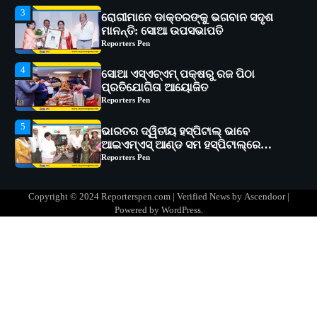
4
ସୋଆ ଏସ୍‌ଏଚ୍‌ଏମ୍ ପକ୍ଷରୁ ରଜ ପିଠା
ପ୍ରତିଯୋଗିତା ଆୟୋଜିତ
Reporters Pen
5
ଭାରତର ଦ୍ୱିତୀୟ ହସ୍ପିଟାଲ୍ ଭାବେ
ଆଇଏମ୍‌ଏସ୍ ଆଣ୍ଡ ସମ ହସ୍ପିଟାଲ୍‌ରେ
ଅତ୍ୟାଧୁନିକ ଡିଜିସ୍କାନର ସ୍ଥାପନ
Reporters Pen
1
ସୋଆ ପକ୍ଷରୁ ରାୱେ କାର୍ଯ୍ୟକ୍ରମ ଅଧୀନରେ
୧୧ଟି ଗ୍ରାମରେ ୧୬ଟି କୃଷକ ପ୍ରଶିକ୍ଷଣ
କାର୍ଯ୍ୟକ୍ରମ ଆୟୋଜିତ
Reporters Pen
2
ସୋଆର ୨୦ତମ ପ୍ରତିଷ୍ଠା ଦିବସରେ
Copyright © 2024 Reporterspen.com | Verified News by
Ascendoor
|
ବିଶ୍ୱବିଦ୍ୟାଳୟର ସଫଳତା, ଉତ୍କର୍ଷତା ଓ
Powered by
WordPress
.
ଅଗ୍ରଗତିର ସ୍ମୃତିଚାରଣ
Reporters Pen
3
ରୋଗୀମାନେ ଡାକ୍ତରଙ୍କୁ ଭଗବାନ ସଦୃଶ
ମାନନ୍ତି: ସୋଆ ଉପସଭାପତି
Reporters Pen
4
ସୋଆ ଏସ୍‌ଏଚ୍‌ଏମ୍ ପକ୍ଷରୁ ରଜ ପିଠା
ପ୍ରତିଯୋଗିତା ଆୟୋଜିତ