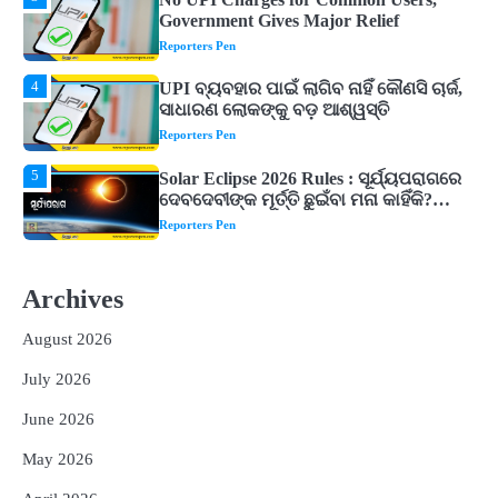
ସାଧାରଣ ଲୋକଙ୍କୁ ବଡ଼ ଆଶ୍ୱସ୍ତି
Reporters Pen
5
Solar Eclipse 2026 Rules : ସୂର୍ଯ୍ୟପରାଗରେ
ଦେବଦେବୀଙ୍କ ମୂର୍ତ୍ତି ଛୁଇଁବା ମନା କାହିଁକି?
ଜାଣନ୍ତୁ ଏହା ପଛରେ ଥିବା ଧାର୍ମିକ ମାନ୍ୟତା
Reporters Pen
1
Dreaming of Gold, Peacock or Temple?
Know What These 5 Auspicious Dreams
Are Believed to Mean
Reporters Pen
2
Odisha Attracts Investment Proposals
Worth ₹66,392 Crore, Over 54,000 Jobs
Archives
Expected
Reporters Pen
August 2026
3
No UPI Charges for Common Users,
Government Gives Major Relief
July 2026
Reporters Pen
June 2026
4
UPI ବ୍ୟବହାର ପାଇଁ ଲାଗିବ ନାହିଁ କୌଣସି ଚାର୍ଜ,
May 2026
ସାଧାରଣ ଲୋକଙ୍କୁ ବଡ଼ ଆଶ୍ୱସ୍ତି
Reporters Pen