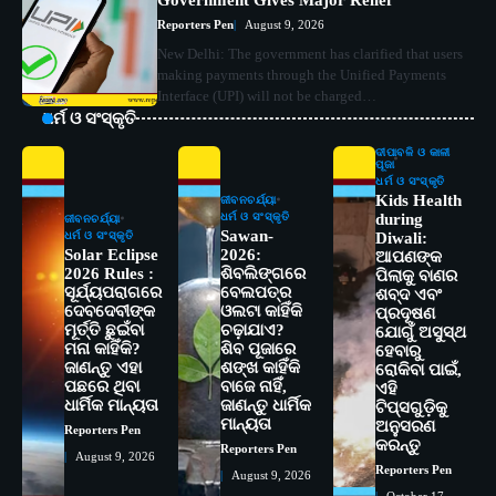
Reporters Pen
August 9, 2026
New Delhi: The government has clarified that users
making payments through the Unified Payments
Interface (UPI) will not be charged…
ଧର୍ମ ଓ ସଂସ୍କୃତି
ଦୀପାବଳି ଓ କାଳୀ
ପୂଜା
ଧର୍ମ ଓ ସଂସ୍କୃତି
Kids Health
ଜୀବନଚର୍ଯ୍ୟା
ଧର୍ମ ଓ ସଂସ୍କୃତି
during
ଜୀବନଚର୍ଯ୍ୟା
Sawan-
ଧର୍ମ ଓ ସଂସ୍କୃତି
Diwali:
Solar Eclipse
2026:
ଆପଣଙ୍କ
2026 Rules :
ଶିବଲିଙ୍ଗରେ
ପିଲାକୁ ବାଣର
ସୂର୍ଯ୍ୟପରାଗରେ
ବେଲପତ୍ର
ଶବ୍ଦ ଏବଂ
ଦେବଦେବୀଙ୍କ
ଓଲଟା କାହିଁକି
ପ୍ରଦୂଷଣ
ମୂର୍ତ୍ତି ଛୁଇଁବା
ଚଢ଼ାଯାଏ?
ଯୋଗୁଁ ଅସୁସ୍ଥ
ମନା କାହିଁକି?
ଶିବ ପୂଜାରେ
ହେବାରୁ
ଜାଣନ୍ତୁ ଏହା
ଶଙ୍ଖ କାହିଁକି
ରୋକିବା ପାଇଁ,
ପଛରେ ଥିବା
ବାଜେ ନାହିଁ,
2
ଏହି
ସୋଆର ୨୦ତମ ପ୍ରତିଷ୍ଠା ଦିବସରେ
ଧାର୍ମିକ ମାନ୍ୟତା
ଜାଣନ୍ତୁ ଧାର୍ମିକ
ଟିପ୍ସଗୁଡ଼ିକୁ
ବିଶ୍ୱବିଦ୍ୟାଳୟର ସଫଳତା, ଉତ୍କର୍ଷତା ଓ
ମାନ୍ୟତା
ଅନୁସରଣ
Reporters Pen
ଅଗ୍ରଗତିର ସ୍ମୃତିଚାରଣ
Reporters Pen
କରନ୍ତୁ
Reporters Pen
August 9, 2026
Reporters Pen
3
August 9, 2026
ରୋଗୀମାନେ ଡାକ୍ତରଙ୍କୁ ଭଗବାନ ସଦୃଶ
October 17,