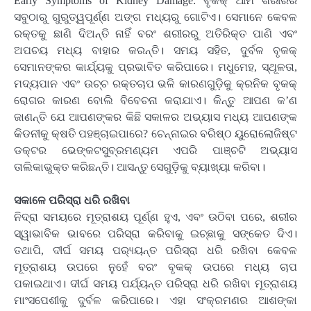
Early Symptoms of Kidney Damage: ବୃକକ୍ ଆମ ଶରୀରର
ସବୁଠାରୁ ଗୁରୁତ୍ୱପୂର୍ଣ୍ଣ ଅଙ୍ଗ ମଧ୍ୟରୁ ଗୋଟିଏ। ସେମାନେ କେବଳ
ରକ୍ତକୁ ଛାଣି ଦିଅନ୍ତି ନାହିଁ ବରଂ ଶରୀରରୁ ଅତିରିକ୍ତ ପାଣି ଏବଂ
ଅପଚୟ ମଧ୍ୟ ବାହାର କରନ୍ତି। ସମୟ ସହିତ, ଦୁର୍ବଳ ବୃକକ୍
ସେମାନଙ୍କର କାର୍ଯ୍ୟକୁ ପ୍ରଭାବିତ କରିପାରେ। ମଧୁମେହ, ସ୍ଥୂଳତା,
ମଦ୍ୟପାନ ଏବଂ ଉଚ୍ଚ ରକ୍ତଚାପ ଭଳି କାରଣଗୁଡ଼ିକୁ କ୍ରନିକ ବୃକକ୍
ରୋଗର କାରଣ ବୋଲି ବିବେଚନା କରାଯାଏ। କିନ୍ତୁ ଆପଣ କ’ଣ
ଜାଣନ୍ତି ଯେ ଆପଣଙ୍କର କିଛି ସକାଳର ଅଭ୍ୟାସ ମଧ୍ୟ ଆପଣଙ୍କ
କିଡନୀକୁ କ୍ଷତି ପହଞ୍ଚାଇପାରେ? ଚେନ୍ନାଇର ବରିଷ୍ଠ ୟୁରୋଲୋଜିଷ୍ଟ
ଡକ୍ଟର ଭେଙ୍କଟସୁବ୍ରମଣ୍ୟମ ଏପରି ପାଞ୍ଚଟି ଅଭ୍ୟାସ
ତାଲିକାଭୁକ୍ତ କରିଛନ୍ତି। ଆସନ୍ତୁ ସେଗୁଡ଼ିକୁ ବ୍ୟାଖ୍ୟା କରିବା।
ସକାଳେ ପରିସ୍ରା ଧରି ରଖିବା
ନିଦ୍ରା ସମୟରେ ମୂତ୍ରାଶୟ ପୂର୍ଣ୍ଣ ହୁଏ, ଏବଂ ଉଠିବା ପରେ, ଶରୀର
ସ୍ୱାଭାବିକ ଭାବରେ ପରିସ୍ରା କରିବାକୁ ଇଚ୍ଛାକୁ ସଙ୍କେତ ଦିଏ।
ତଥାପି, ଦୀର୍ଘ ସମୟ ପର‌୍ୟ୍ୟନ୍ତ ପରିସ୍ରା ଧରି ରଖିବା କେବଳ
ମୂତ୍ରାଶୟ ଉପରେ ନୁହେଁ ବରଂ ବୃକକ୍ ଉପରେ ମଧ୍ୟ ଚାପ
ପକାଇଥାଏ। ଦୀର୍ଘ ସମୟ ପର୍ଯ୍ୟନ୍ତ ପରିସ୍ରା ଧରି ରଖିବା ମୂତ୍ରାଶୟ
ମାଂସପେଶୀକୁ ଦୁର୍ବଳ କରିପାରେ। ଏହା ସଂକ୍ରମଣର ଆଶଙ୍କା