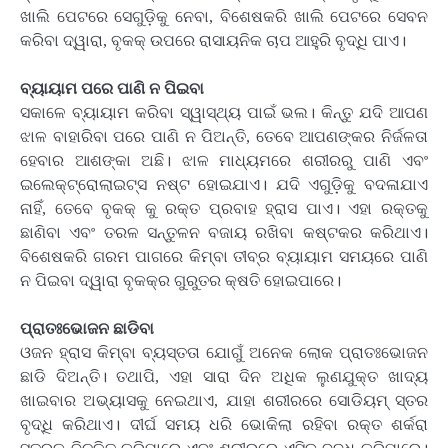
ଖାଲି ପେଟରେ ସେଗୁଡ଼ିକୁ ନେବା, ବିଶେଷକରି ଖାଲି ପେଟରେ ସେବନ
କରିବା ଦ୍ୱାରା, ବୃକକ୍ ଉପରେ ରାସାୟନିକ ଚାପ ଆହୁରି ବୃଦ୍ଧି ପାଏ।
ବ୍ୟାୟାମ ପରେ ପାଣି ନ ପିଇବା
ସକାଳେ ବ୍ୟାୟାମ କରିବା ସ୍ୱାସ୍ଥ୍ୟ ପାଇଁ ଭଲ। କିନ୍ତୁ ଯଦି ଆପଣ
ଝାଳ ବାହାରିବା ପରେ ପାଣି ନ ପିଅନ୍ତି, ତେବେ ଆପଣଙ୍କର ନିର୍ଜଳତା
ହେବାର ଆଶଙ୍କା ଅଛି। ଝାଳ ମାଧ୍ୟମରେ ଶରୀରରୁ ପାଣି ଏବଂ
ଇଲେକ୍ଟ୍ରୋଲାଇଟ୍ସ ନଷ୍ଟ ହୋଇଯାଏ। ଯଦି ଏଗୁଡ଼ିକୁ ବଦଳାଯାଏ
ନାହିଁ, ତେବେ ବୃକକ୍ କୁ ରକ୍ତ ପ୍ରବାହ ହ୍ରାସ ପାଏ। ଏହା ରକ୍ତକୁ
ଛାଣିବା ଏବଂ ତରଳ ସନ୍ତୁଳନ ବଜାୟ ରଖିବା କଷ୍ଟକର କରିଥାଏ।
ବିଶେଷକରି ଗରମ ପାଗରେ କିମ୍ବା ତୀବ୍ର ବ୍ୟାୟାମ ସମୟରେ ପାଣି
ନ ପିଇବା ଦ୍ୱାରା ବୃକକ୍‌ର ଗୁରୁତର କ୍ଷତି ହୋଇପାରେ।
ପ୍ରାତଃଭୋଜନ ଛାଡିବା
ଓଜନ ହ୍ରାସ କିମ୍ବା ବ୍ୟସ୍ତତା ଯୋଗୁଁ ଅନେକ ଲୋକ ପ୍ରାତଃଭୋଜନ
ଛାଡି ଦିଅନ୍ତି। ତଥାପି, ଏହା ସାରା ଦିନ ଅଧିକ ଲୁଣଯୁକ୍ତ ଖାଦ୍ୟ
ଖାଇବାର ଅଭ୍ୟାସକୁ ନେଇଥାଏ, ଯାହା ଶରୀରରେ ସୋଡିୟମ୍ ସ୍ତର
ବୃଦ୍ଧି କରିଥାଏ। ଦୀର୍ଘ ସମୟ ଧରି ଭୋକିଲା ରହିବା ରକ୍ତ ଶର୍କରା