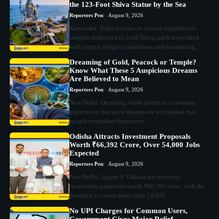
the 123-Foot Shiva Statue by the Sea
Reporters Pen
August 9, 2026
Karnataka: India is home to several magnificent
temples dedicated to Lord Shiva, each associated
with unique religious traditions and fascinating…
Dreaming of Gold, Peacock or Temple?
Know What These 5 Auspicious Dreams
Are Believed to Mean
Reporters Pen
August 9, 2026
New Delhi: Dreaming while asleep is a common
experience, but some dreams are so unusual that
people remember them even…
Odisha Attracts Investment Proposals
Worth ₹66,392 Crore, Over 54,000 Jobs
Expected
Reporters Pen
August 9, 2026
New Delhi, August 8: Odisha has received
investment proposals worth ₹66,392 crore, with the
potential to create more than 54,000…
No UPI Charges for Common Users,
Government Gives Major Relief