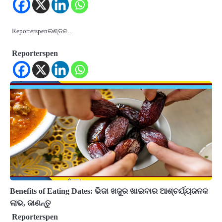
Reporterspenଲଣ୍ଡନ…
Reporterspen
Benefits of Eating Dates: ଭିଜା ଖଜୁର ଖାଇବାର ଆଶ୍ଚର୍ଯ୍ୟଜନକ
ଲାଭ, ଜାଣନ୍ତୁ
Reporterspen