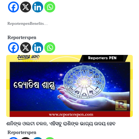
ReporterspenBenefits…
Reporterspen
ଶନିଙ୍କ ଓଲଟା ଚଳନ, ଏହିସବୁ ରାଶିଙ୍କ ଭାଗ୍ୟ ଉଦୟ ହେବ
Reporterspen