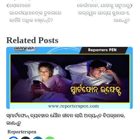
navigation
ଲୋକମାନେ
କେଉଁମାନେ, ଯାହାକୁ ସବୁଠାରୁ
ଭାରତୀୟମାନଙ୍କ ତୁଳନାରେ
ଉଜ୍ଜ୍ୱଳ ଭାଗ୍ୟ କୁହାଯାଏ,
କାହିଁକି ଅଧିକ ବଞ୍ଚନ୍ତି?
ଜାଣନ୍ତୁ!
Related Posts
ସ୍ମାର୍ଟଫୋନ୍ ବ୍ୟବହାର ଯୌନ ଜୀବନ ଲାଗି ଅତ୍ୟନ୍ତ ବିପଜ୍ଜନକ,
ଜାଣନ୍ତୁ
Reporterspen