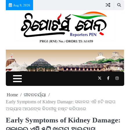
Skip
Aug 9, 2026
to
content
Twitter
Facebook
Instag
Home
ଜୀବନଚର୍ଯ୍ୟା
Early Symptoms of Kidney Damage: ସକାଳର ଏହି ୫ଟି ଖରାପ
ଅଭ୍ୟାସ ଆପଣଙ୍କ କିଡନୀକୁ ନଷ୍ଟ କରିପାରେ
Early Symptoms of Kidney Damage:
ସକାଳର ଏହି ୫ଟି ଖରାପ ଅଭ୍ୟାସ