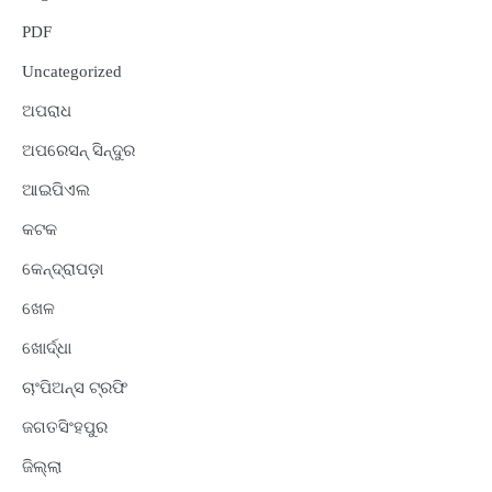
PDF
Uncategorized
ଅପରାଧ
ଅପରେସନ୍ ସିନ୍ଦୁର
ଆଇପିଏଲ
କଟକ
କେନ୍ଦ୍ରାପଡ଼ା
ଖେଳ
ଖୋର୍ଦ୍ଧା
ଚାଂପିଅନ୍ସ ଟ୍ରଫି
ଜଗତସିଂହପୁର
ଜିଲ୍ଲା