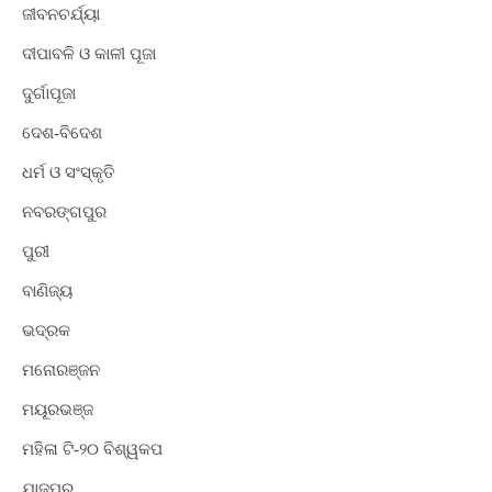
ଜୀବନଚର୍ଯ୍ୟା
ଦୀପାବଳି ଓ କାଳୀ ପୂଜା
ଦୁର୍ଗାପୂଜା
ଦେଶ-ବିଦେଶ
ଧର୍ମ ଓ ସଂସ୍କୃତି
ନବରଙ୍ଗପୁର
ପୁରୀ
ବାଣିଜ୍ୟ
ଭଦ୍ରକ
ମନୋରଞ୍ଜନ
ମୟୂରଭଞ୍ଜ
ମହିଳା ଟି-୨୦ ବିଶ୍ୱକପ
ଯାଜପୁର