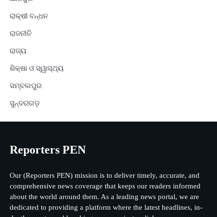
ରାକ୍ଷୀ ବନ୍ଧନ
ରାଜନୀତି
ରାଜ୍ୟ
ଶିକ୍ଷା ଓ ସ୍ୱାସ୍ଥ୍ୟ
ସମ୍ବଲପୁର
ସୁନ୍ଦରଗଡ଼
Reporters PEN
Our (Reporters PEN) mission is to deliver timely, accurate, and
comprehensive news coverage that keeps our readers informed
about the world around them. As a leading news portal, we are
dedicated to providing a platform where the latest headlines, in-