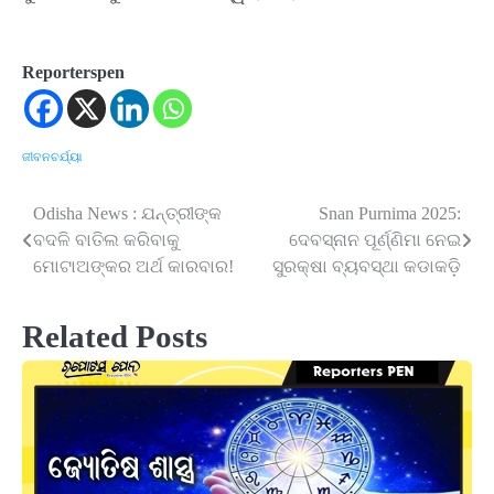
Reporterspen
ଜୀବନଚର୍ଯ୍ୟା
Odisha News : ଯନ୍ତ୍ରୀଙ୍କ
Snan Purnima 2025:
Post
ବଦଳି ବାତିଲ କରିବାକୁ
ଦେବସ୍ନାନ ପୂର୍ଣ୍ଣିମା ନେଇ
navigation
ମୋଟାଅଙ୍କର ଅର୍ଥ କାରବାର!
ସୁରକ୍ଷା ବ୍ୟବସ୍ଥା କଡାକଡି଼
Related Posts