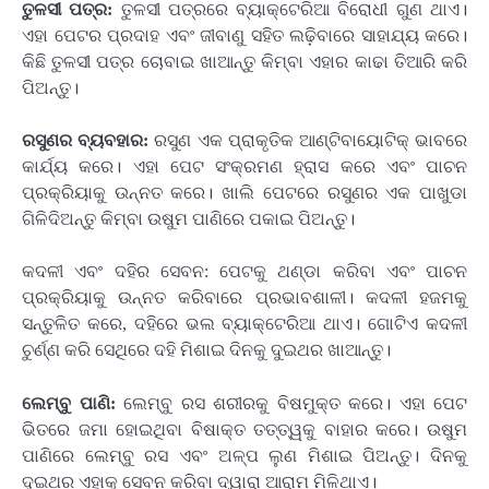
ତୁଳସୀ ପତ୍ର:
ତୁଳସୀ ପତ୍ରରେ ବ୍ୟାକ୍ଟେରିଆ ବିରୋଧୀ ଗୁଣ ଥାଏ।
ଏହା ପେଟର ପ୍ରଦାହ ଏବଂ ଜୀବାଣୁ ସହିତ ଲଢ଼ିବାରେ ସାହାଯ୍ୟ କରେ।
କିଛି ତୁଳସୀ ପତ୍ର ଚୋବାଇ ଖାଆନ୍ତୁ କିମ୍ବା ଏହାର କାଢା ତିଆରି କରି
ପିଅନ୍ତୁ।
ରସୁଣର ବ୍ୟବହାର:
ରସୁଣ ଏକ ପ୍ରାକୃତିକ ଆଣ୍ଟିବାୟୋଟିକ୍ ଭାବରେ
କାର୍ଯ୍ୟ କରେ। ଏହା ପେଟ ସଂକ୍ରମଣ ହ୍ରାସ କରେ ଏବଂ ପାଚନ
ପ୍ରକ୍ରିୟାକୁ ଉନ୍ନତ କରେ। ଖାଲି ପେଟରେ ରସୁଣର ଏକ ପାଖୁଡା
ଗିଳିଦିଅନ୍ତୁ କିମ୍ବା ଉଷୁମ ପାଣିରେ ପକାଇ ପିଅନ୍ତୁ।
କଦଳୀ ଏବଂ ଦହିର ସେବନ: ପେଟକୁ ଥଣ୍ଡା କରିବା ଏବଂ ପାଚନ
ପ୍ରକ୍ରିୟାକୁ ଉନ୍ନତ କରିବାରେ ପ୍ରଭାବଶାଳୀ। କଦଳୀ ହଜମକୁ
ସନ୍ତୁଳିତ କରେ, ଦହିରେ ଭଲ ବ୍ୟାକ୍ଟେରିଆ ଥାଏ। ଗୋଟିଏ କଦଳୀ
ଚୁର୍ଣ୍ଣ କରି ସେଥିରେ ଦହି ମିଶାଇ ଦିନକୁ ଦୁଇଥର ଖାଆନ୍ତୁ।
ଲେମ୍ବୁ ପାଣି:
ଲେମ୍ବୁ ରସ ଶରୀରକୁ ବିଷମୁକ୍ତ କରେ। ଏହା ପେଟ
ଭିତରେ ଜମା ହୋଇଥିବା ବିଷାକ୍ତ ତତ୍ତ୍ୱକୁ ବାହାର କରେ। ଉଷୁମ
ପାଣିରେ ଲେମ୍ବୁ ରସ ଏବଂ ଅଳ୍ପ ଲୁଣ ମିଶାଇ ପିଅନ୍ତୁ। ଦିନକୁ
ଦୁଇଥର ଏହାକୁ ସେବନ କରିବା ଦ୍ୱାରା ଆରାମ ମିଳିଥାଏ।