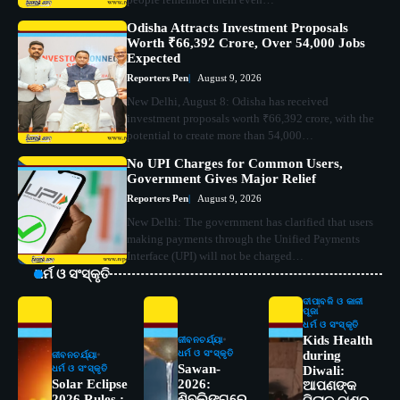
Odisha Attracts Investment Proposals
Worth ₹66,392 Crore, Over 54,000 Jobs
Expected
Reporters Pen
August 9, 2026
New Delhi, August 8: Odisha has received
investment proposals worth ₹66,392 crore, with the
potential to create more than 54,000…
No UPI Charges for Common Users,
Government Gives Major Relief
Reporters Pen
August 9, 2026
New Delhi: The government has clarified that users
making payments through the Unified Payments
Interface (UPI) will not be charged…
ଧର୍ମ ଓ ସଂସ୍କୃତି
ଦୀପାବଳି ଓ କାଳୀ
ପୂଜା
ଧର୍ମ ଓ ସଂସ୍କୃତି
Kids Health
ଜୀବନଚର୍ଯ୍ୟା
ଧର୍ମ ଓ ସଂସ୍କୃତି
during
ଜୀବନଚର୍ଯ୍ୟା
Sawan-
ଧର୍ମ ଓ ସଂସ୍କୃତି
Diwali:
Solar Eclipse
2026:
ଆପଣଙ୍କ
2026 Rules :
ଶିବଲିଙ୍ଗରେ