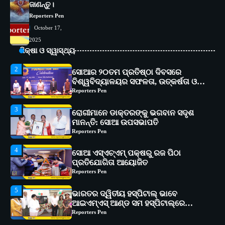
୧୧ଟି ଗ୍ରାମରେ ୧୬ଟି କୃଷକ ପ୍ରଶିକ୍ଷଣ
ଜାଣନ୍ତୁ।
କାର୍ଯ୍ୟକ୍ରମ ଆୟୋଜିତ
Reporters Pen
Reporters Pen
2
October 17,
ସୋଆର ୨୦ତମ ପ୍ରତିଷ୍ଠା ଦିବସରେ
2025
ବିଶ୍ୱବିଦ୍ୟାଳୟର ସଫଳତା, ଉତ୍କର୍ଷତା ଓ
ଅଗ୍ରଗତିର ସ୍ମୃତିଚାରଣ
ଶିକ୍ଷା ଓ ସ୍ୱାସ୍ଥ୍ୟ
Reporters Pen
3
ରୋଗୀମାନେ ଡାକ୍ତରଙ୍କୁ ଭଗବାନ ସଦୃଶ
ମାନନ୍ତି: ସୋଆ ଉପସଭାପତି
Reporters Pen
4
ସୋଆ ଏସ୍‌ଏଚ୍‌ଏମ୍ ପକ୍ଷରୁ ରଜ ପିଠା
ପ୍ରତିଯୋଗିତା ଆୟୋଜିତ
Reporters Pen
5
ଭାରତର ଦ୍ୱିତୀୟ ହସ୍ପିଟାଲ୍ ଭାବେ
ଆଇଏମ୍‌ଏସ୍ ଆଣ୍ଡ ସମ ହସ୍ପିଟାଲ୍‌ରେ
ଅତ୍ୟାଧୁନିକ ଡିଜିସ୍କାନର ସ୍ଥାପନ
Reporters Pen
1
ସୋଆ ପକ୍ଷରୁ ରାୱେ କାର୍ଯ୍ୟକ୍ରମ ଅଧୀନରେ
୧୧ଟି ଗ୍ରାମରେ ୧୬ଟି କୃଷକ ପ୍ରଶିକ୍ଷଣ
କାର୍ଯ୍ୟକ୍ରମ ଆୟୋଜିତ
Reporters Pen