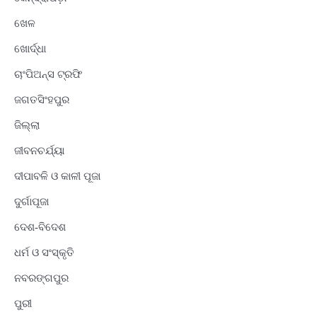
ଖେଳ
ଖୋର୍ଦ୍ଧା
ଚାଂପିଅନ୍ସ ଟ୍ରଫି
ଜଗତସିଂହପୁର
ଜିଲ୍ଲା
ଜୀବନଚର୍ଯ୍ୟା
ଦୀପାବଳି ଓ କାଳୀ ପୂଜା
ଦୁର୍ଗାପୂଜା
ଦେଶ-ବିଦେଶ
ଧର୍ମ ଓ ସଂସ୍କୃତି
ନବରଙ୍ଗପୁର
ପୁରୀ