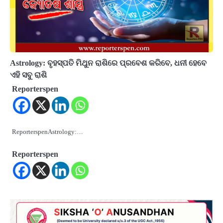
Astrology: ବୃହସ୍ପତି ମିଥୁନ ରାଶିରେ ପ୍ରବେଶ କରିବେ, ଧନୀ ହେବେ
ଏହି ସବୁ ରାଶି
Reporterspen
ReporterspenAstrology:…
Reporterspen