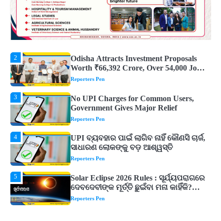
2
Odisha Attracts Investment Proposals
Worth ₹66,392 Crore, Over 54,000 Jobs
Expected
Reporters Pen
3
No UPI Charges for Common Users,
Government Gives Major Relief
Reporters Pen
4
UPI ବ୍ୟବହାର ପାଇଁ ଲାଗିବ ନାହିଁ କୌଣସି ଚାର୍ଜ,
ସାଧାରଣ ଲୋକଙ୍କୁ ବଡ଼ ଆଶ୍ୱସ୍ତି
Reporters Pen
5
Solar Eclipse 2026 Rules : ସୂର୍ଯ୍ୟପରାଗରେ
ଦେବଦେବୀଙ୍କ ମୂର୍ତ୍ତି ଛୁଇଁବା ମନା କାହିଁକି?
ଜାଣନ୍ତୁ ଏହା ପଛରେ ଥିବା ଧାର୍ମିକ ମାନ୍ୟତା
Reporters Pen
1
Dreaming of Gold, Peacock or Temple?
Know What These 5 Auspicious Dreams
Are Believed to Mean
Reporters Pen
2
Odisha Attracts Investment Proposals