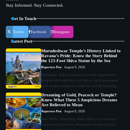
Stay Informed. Stay Connected.
Get In Touch
Twitter
Facebook
Instagram
Latest Post
Murudeshwar Temple’s History Linked to
Ravana’s Pride: Know the Story Behind
the 123-Foot Shiva Statue by the Sea
Reporters Pen
August 9, 2026
Karnataka: India is home to several magnificent
temples dedicated to Lord Shiva, each associated
with unique religious traditions and fascinating…
Dreaming of Gold, Peacock or Temple?
Know What These 5 Auspicious Dreams
Are Believed to Mean
Reporters Pen
August 9, 2026
New Delhi: Dreaming while asleep is a common
experience, but some dreams are so unusual that
people remember them even…