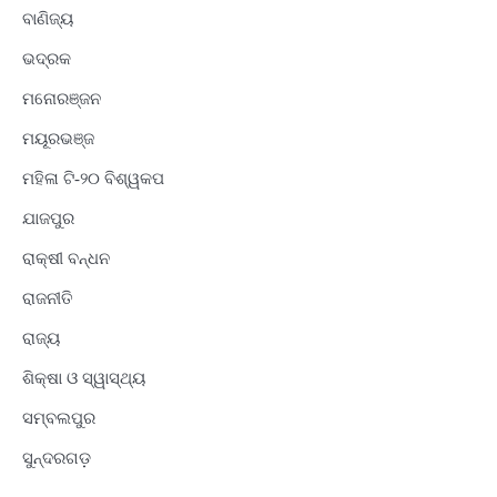
ବାଣିଜ୍ୟ
ଭଦ୍ରକ
ମନୋରଞ୍ଜନ
ମୟୂରଭଞ୍ଜ
ମହିଳା ଟି-୨୦ ବିଶ୍ୱକପ
ଯାଜପୁର
ରାକ୍ଷୀ ବନ୍ଧନ
ରାଜନୀତି
ରାଜ୍ୟ
ଶିକ୍ଷା ଓ ସ୍ୱାସ୍ଥ୍ୟ
ସମ୍ବଲପୁର
ସୁନ୍ଦରଗଡ଼