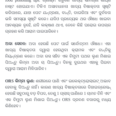
food poisoning tips: ଗ୍ରୀଷ୍ମ ଋତୁରେ ଖାଦ୍ୟ ସାମଗ୍ରୀ ଶୀଘ୍ର
ନଷ୍ଟ ହୋଇଯାଏ। ଟିକିଏ ଅସାବଧାନତା ଖାଦ୍ୟ ବିଷାକ୍ତତା ସୃଷ୍ଟି
କରିପାରେ, ଯାହା ପେଟ ଯନ୍ତ୍ରଣା, ବାନ୍ତି, ଡାଇରିଆ ଏବଂ ଦୁର୍ବଳତା
ଭଳି ସମସ୍ୟା ସୃଷ୍ଟି କରେ। ଯଦିଓ ପ୍ରତ୍ୟେକ ଥର ଔଷଧ ଖାଇବା
ଆବଶ୍ୟକ ନୁହେଁ, ଯଦି ଲକ୍ଷଣ ଥାଏ, ତେବେ କିଛି ଘରୋଇ ଉପଚାର
ଗ୍ରହଣ କରି ଆରାମ ପାଇପାରିବେ।
ଅଦା ସେବନ:
ଅଦା ହେଉଛି ପେଟ ପାଇଁ ସର୍ବୋତ୍ତମ ଔଷଧ। ଏହା
ଖାଦ୍ୟ ବିଷାକ୍ତତା ଦ୍ୱାରା ହେଉଥିବା କ୍ରାମକ ଏବଂ ବାନ୍ତିକୁ
ନିୟନ୍ତ୍ରଣ କରେ। ଅଦା ରସ ସହିତ ଏକ ଚିମୁଟା ପଥର ଲୁଣ ମିଶାଇ
ପିଅନ୍ତୁ କିମ୍ବା ଅଦା ଚା ପିଅନ୍ତୁ। ଦିନକୁ ଦୁଇଥର ଏହାକୁ ପିଇବା
ଦ୍ୱାରା ଆରାମ ମିଳିପାରିବ।
ORS କିମ୍ବା ଲୁଣ:
ଶରୀରରେ ପାଣି ଏବଂ ଇଲେକ୍ଟ୍ରୋଲାଇଟ୍ ଅଭାବ
ହେବାକୁ ଦିଅନ୍ତୁ ନାହିଁ। କାରଣ ଖାଦ୍ୟ ବିଷାକ୍ତତାରେ ଡିହାଇଡ୍ରେସନ୍
ହେଉଛି ସବୁଠାରୁ ବଡ଼ ବିପଦ, ତେଣୁ 1 ଗ୍ଲାସ୍ ପାଣିରେ 1 ଚାମଚ ଚିନି ଏବଂ
ଏକ ଚିମୁଟା ଲୁଣ ମିଶାଇ ପିଅନ୍ତୁ। ORS ଦ୍ରବଣ ବଜାରରୁ ମଧ୍ୟ
କିଣିହେବ।