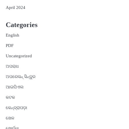
April 2024
Categories
English
PDF
Uncategorized
ଅପରାଧ
ଅପରେସନ୍ ସିନ୍ଦୁର
ଆଇପିଏଲ
କଟକ
କେନ୍ଦ୍ରାପଡ଼ା
ଖେଳ
ଖୋର୍ଦ୍ଧା