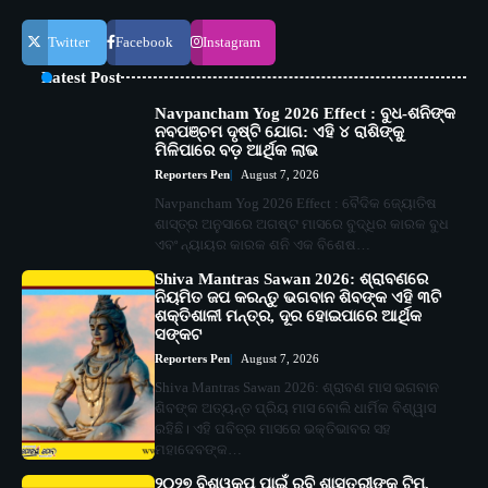
Twitter
Facebook
Instagram
Latest Post
Navpancham Yog 2026 Effect : ବୁଧ-ଶନିଙ୍କ
ନବପଞ୍ଚମ ଦୃଷ୍ଟି ଯୋଗ: ଏହି ୪ ରାଶିଙ୍କୁ
ମିଳିପାରେ ବଡ଼ ଆର୍ଥିକ ଲାଭ
Reporters Pen
August 7, 2026
Navpancham Yog 2026 Effect : ବୈଦିକ ଜ୍ୟୋତିଷ
ଶାସ୍ତ୍ର ଅନୁସାରେ ଅଗଷ୍ଟ ମାସରେ ବୁଦ୍ଧିର କାରକ ବୁଧ
ଏବଂ ନ୍ୟାୟର କାରକ ଶନି ଏକ ବିଶେଷ…
Shiva Mantras Sawan 2026: ଶ୍ରାବଣରେ
ନିୟମିତ ଜପ କରନ୍ତୁ ଭଗବାନ ଶିବଙ୍କ ଏହି ୩ଟି
ଶକ୍ତିଶାଳୀ ମନ୍ତ୍ର, ଦୂର ହୋଇପାରେ ଆର୍ଥିକ
ସଙ୍କଟ
Reporters Pen
August 7, 2026
Shiva Mantras Sawan 2026: ଶ୍ରାବଣ ମାସ ଭଗବାନ
ଶିବଙ୍କ ଅତ୍ୟନ୍ତ ପ୍ରିୟ ମାସ ବୋଲି ଧାର୍ମିକ ବିଶ୍ୱାସ
ରହିଛି। ଏହି ପବିତ୍ର ମାସରେ ଭକ୍ତିଭାବର ସହ
ମହାଦେବଙ୍କ…
୨୦୨୭ ବିଶ୍ୱକପ ପାଇଁ ରବି ଶାସ୍ତ୍ରୀଙ୍କ ଟିମ୍,