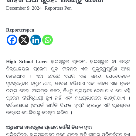
December 9, 2024
Reporters Pen
Reporterspen
High School Love:
ହାଇସ୍କୁଲ ପ୍ରେମ: ହାଇସ୍କୁଲ ବା ଉଚ୍ଚ
ବିଦ୍ୟାଳୟର ପ୍ରେମ ଯୁବ ଜୀବନର ଏକ ଗୁରୁତ୍ୱପୂର୍ଣ୍ଣ ଅଂଶ
ହୋଇଥାଏ । ଏହା ହେଉଛି ଏପରି ଏକ ସମୟ ଯେତେବେଳେ
ହୃଦସ୍ପନ୍ଦନ ଦ୍ରୁତ ଥାଏ, ଭାବନା ବଢିଯାଏ ଏବଂ ଜୀବନ ଏକ ନୂତନ
ରଙ୍ଗ ନେବା ଆରମ୍ଭ କରେ, କିନ୍ତୁ ପ୍ରାୟତଃ ଦେଖାଯାଏ ଯେ ଏହି
ପ୍ରେମ ଦୀର୍ଘସ୍ଥାୟୀ ହୁଏ ନାହିଁ ଏବଂ ମଧ୍ୟଭାଗରେ ଭାଙ୍ଗିଯାଏ ।
ସର୍ବଶେଷରେ (ସଂପର୍କ କାହିଁକି ବିଫଳ ହୁଏ)? ଚାଲନ୍ତୁ ଏହି ପ୍ରଶ୍ନର
ଉତ୍ତର ଖୋଜିବାକୁ ଚେଷ୍ଟା କରିବା ।
ଅଧିକାଂଶ ହାଇସ୍କୁଲ ପ୍ରେମ କାହିଁକି ବିଫଳ ହୁଏ?
ପରିବର୍ତ୍ତନ- ହାଇସ୍କୁଲରେ ଜଣେ ଯୁବକ ଅତି ଶୀଘ୍ର ପରିବର୍ତ୍ତନ ହୁଏ