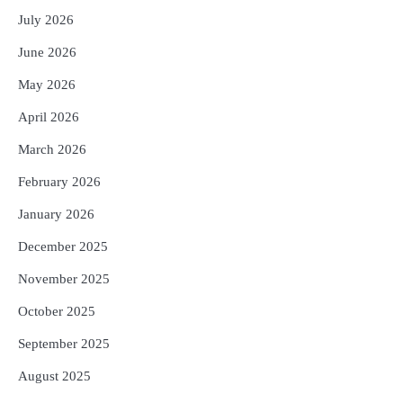
; ୨୨ଟି ଜିଲ୍ଲାକୁ ୧୧୦କୋଟି ଟଙ୍କା ମଞ୍ଜୁର
July 2026
Reporters Pen
June 2026
ସୁଦୃଢ଼ ହେବ ବିପର୍ଯ୍ୟୟ ପରିଚାଳନା ଭିତ୍ତିଭୂମି,
4
ନିର୍ଭୁଲ୍ ହେବ ପାଣିପାଗ ପୂର୍ବାନୁମାନ
May 2026
Reporters Pen
April 2026
5
ଗୋପବନ୍ଧୁ ସ୍ୱାସ୍ଥ୍ୟ ବୀମା ଯୋଜନା
March 2026
ପରିବର୍ତ୍ତିତ ହେଲେ ଆନ୍ଦୋଳନ ତେଜିବ :
ଉତ୍କଳ ସାମ୍ବାଦିକ ସଂଘ
Reporters Pen
February 2026
January 2026
December 2025
November 2025
October 2025
September 2025
August 2025