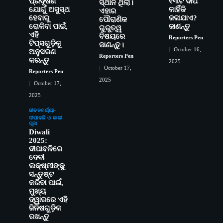
ପ୍ରଦୂଷଣ
୧୩ଟି ଦୀପ
ସ୍ଥାନ ଥିଲା।
ଯୋଗୁଁ ଅସୁସ୍ଥ
କାହିଁକି
ଏହାର
ହେବାରୁ
ଜଳାଯାଏ?
ପୌରାଣିକ
ରୋକିବା ପାଇଁ,
ଜାଣନ୍ତୁ
ଗୁରୁତ୍ୱ
ଏହି
ବିଷୟରେ
Reporters Pen
ଟିପ୍ସଗୁଡ଼ିକୁ
ଜାଣନ୍ତୁ।
October 16,
ଅନୁସରଣ
Reporters Pen
କରନ୍ତୁ
2025
October 17,
Reporters Pen
2025
October 17,
ସୋଆର ୨୦ତମ ପ୍ରତିଷ୍ଠା ଦିବସରେ
2
ବିଶ୍ୱବିଦ୍ୟାଳୟର ସଫଳତା, ଉତ୍କର୍ଷତା ଓ
2025
ଅଗ୍ରଗତିର ସ୍ମୃତିଚାରଣ
Reporters Pen
ଜୀବନଚର୍ଯ୍ୟା
ରୋଗୀମାନେ ଡାକ୍ତରଙ୍କୁ ଭଗବାନ ସଦୃଶ
ଦୀପାବଳି ଓ କାଳୀ
3
ପୂଜା
ମାନନ୍ତି: ସୋଆ ଉପସଭାପତି
Diwali
Reporters Pen
2025:
ଦୀପାବଳିରେ
ସୋଆ ଏସ୍‌ଏଚ୍‌ଏମ୍ ପକ୍ଷରୁ ରଜ ପିଠା
4
ଦେବୀ
ପ୍ରତିଯୋଗିତା ଆୟୋଜିତ
ଲକ୍ଷ୍ମୀଙ୍କୁ
Reporters Pen
ସନ୍ତୁଷ୍ଟ
କରିବା ପାଇଁ,
ଭାରତର ଦ୍ୱିତୀୟ ହସ୍ପିଟାଲ୍ ଭାବେ
5
ମୁଖ୍ୟ
ଆଇଏମ୍‌ଏସ୍ ଆଣ୍ଡ ସମ ହସ୍ପିଟାଲ୍‌ରେ
ଦ୍ୱାରରେ ଏହି
ଅତ୍ୟାଧୁନିକ ଡିଜିସ୍କାନର ସ୍ଥାପନ
Reporters Pen
ଜିନିଷଗୁଡ଼ିକ
ରଖନ୍ତୁ
ସୋଆ ପକ୍ଷରୁ ରାୱେ କାର୍ଯ୍ୟକ୍ରମ ଅଧୀନରେ
1