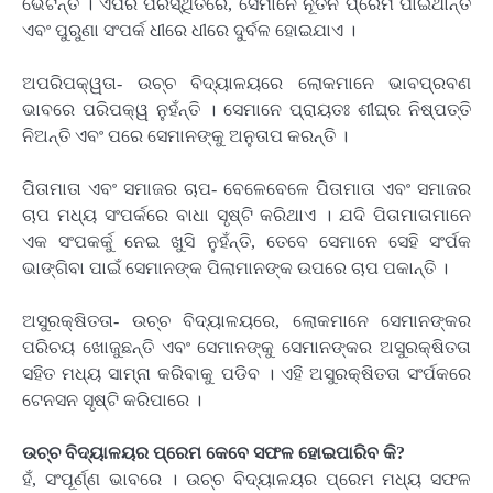
ଭେଟନ୍ତି । ଏପରି ପରିସ୍ଥିତିରେ, ସେମାନେ ନୂତନ ପ୍ରେମ ପାଇଥାନ୍ତି
ଏବଂ ପୁରୁଣା ସଂପର୍କ ଧୀରେ ଧୀରେ ଦୁର୍ବଳ ହୋଇଯାଏ ।
ଅପରିପକ୍ୱତା- ଉଚ୍ଚ ବିଦ୍ୟାଳୟରେ ଲୋକମାନେ ଭାବପ୍ରବଣ
ଭାବରେ ପରିପକ୍ୱ ନୁହଁନ୍ତି । ସେମାନେ ପ୍ରାୟତଃ ଶୀଘ୍ର ନିଷ୍ପତ୍ତି
ନିଅନ୍ତି ଏବଂ ପରେ ସେମାନଙ୍କୁ ଅନୁତାପ କରନ୍ତି ।
ପିତାମାତା ଏବଂ ସମାଜର ଚାପ- ବେଳେବେଳେ ପିତାମାତା ଏବଂ ସମାଜର
ଚାପ ମଧ୍ୟ ସଂପର୍କରେ ବାଧା ସୃଷ୍ଟି କରିଥାଏ । ଯଦି ପିତାମାତାମାନେ
ଏକ ସଂପକର୍କୁ ନେଇ ଖୁସି ନୁହଁନ୍ତି, ତେବେ ସେମାନେ ସେହି ସଂର୍ପକ
ଭାଙ୍ଗିବା ପାଇଁ ସେମାନଙ୍କ ପିଲାମାନଙ୍କ ଉପରେ ଚାପ ପକାନ୍ତି ।
ଅସୁରକ୍ଷିତତା- ଉଚ୍ଚ ବିଦ୍ୟାଳୟରେ, ଲୋକମାନେ ସେମାନଙ୍କର
ପରିଚୟ ଖୋଜୁଛନ୍ତି ଏବଂ ସେମାନଙ୍କୁ ସେମାନଙ୍କର ଅସୁରକ୍ଷିତତା
ସହିତ ମଧ୍ୟ ସାମ୍ନା କରିବାକୁ ପଡିବ । ଏହି ଅସୁରକ୍ଷିତତା ସଂର୍ପକରେ
ଟେନସନ ସୃଷ୍ଟି କରିପାରେ ।
ଉଚ୍ଚ ବିଦ୍ୟାଳୟର ପ୍ରେମ କେବେ ସଫଳ ହୋଇପାରିବ କି?
ହଁ, ସଂପୂର୍ଣ୍ଣ ଭାବରେ । ଉଚ୍ଚ ବିଦ୍ୟାଳୟର ପ୍ରେମ ମଧ୍ୟ ସଫଳ