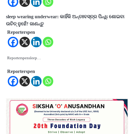
sleep wearing underwear: କାହିଁକି ଅନ୍ତଃବସ୍ତ୍ର ପିନ୍ଧି ଶୋଇବା
ଉଚିତ୍ ନୁହେଁ? ଜାଣନ୍ତୁ
Reporterspen
Reporterspensleep…
Reporterspen