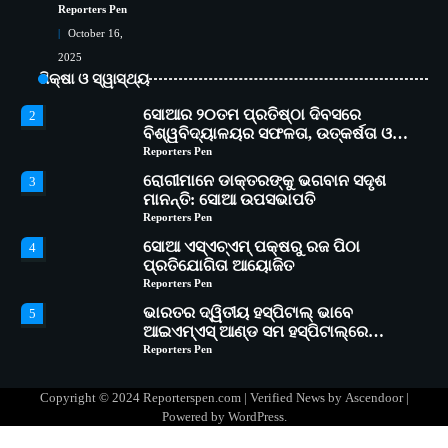
୧୧ଟି ଗ୍ରାମରେ ୧୬ଟି କୃଷକ ପ୍ରଶିକ୍ଷଣ
Reporters Pen
କାର୍ଯ୍ୟକ୍ରମ ଆୟୋଜିତ
Reporters Pen
October 16,
ସୋଆର ୨୦ତମ ପ୍ରତିଷ୍ଠା ଦିବସରେ
2
2025
ବିଶ୍ୱବିଦ୍ୟାଳୟର ସଫଳତା, ଉତ୍କର୍ଷତା ଓ
ଶିକ୍ଷା ଓ ସ୍ୱାସ୍ଥ୍ୟ
ଅଗ୍ରଗତିର ସ୍ମୃତିଚାରଣ
Reporters Pen
ରୋଗୀମାନେ ଡାକ୍ତରଙ୍କୁ ଭଗବାନ ସଦୃଶ
3
ମାନନ୍ତି: ସୋଆ ଉପସଭାପତି
Reporters Pen
ସୋଆ ଏସ୍‌ଏଚ୍‌ଏମ୍ ପକ୍ଷରୁ ରଜ ପିଠା
4
ପ୍ରତିଯୋଗିତା ଆୟୋଜିତ
Reporters Pen
ଭାରତର ଦ୍ୱିତୀୟ ହସ୍ପିଟାଲ୍ ଭାବେ
5
ଆଇଏମ୍‌ଏସ୍ ଆଣ୍ଡ ସମ ହସ୍ପିଟାଲ୍‌ରେ
ଅତ୍ୟାଧୁନିକ ଡିଜିସ୍କାନର ସ୍ଥାପନ
Reporters Pen
ସୋଆ ପକ୍ଷରୁ ରାୱେ କାର୍ଯ୍ୟକ୍ରମ ଅଧୀନରେ
1
୧୧ଟି ଗ୍ରାମରେ ୧୬ଟି କୃଷକ ପ୍ରଶିକ୍ଷଣ
କାର୍ଯ୍ୟକ୍ରମ ଆୟୋଜିତ
Reporters Pen
ସୋଆର ୨୦ତମ ପ୍ରତିଷ୍ଠା ଦିବସରେ
2
Copyright © 2024 Reporterspen.com | Verified News by
Ascendoor
|
ବିଶ୍ୱବିଦ୍ୟାଳୟର ସଫଳତା, ଉତ୍କର୍ଷତା ଓ
Powered by
WordPress
.
ଅଗ୍ରଗତିର ସ୍ମୃତିଚାରଣ
Reporters Pen