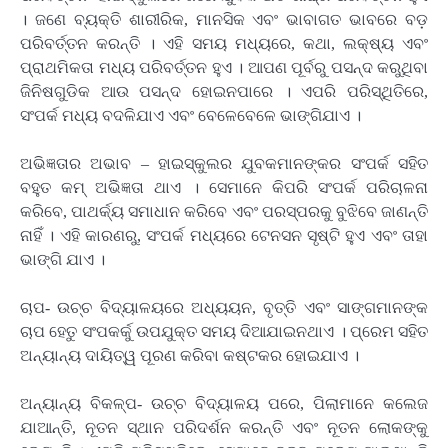
। ଜଣେ ବ୍ୟକ୍ତି ଶାରୀରିକ, ମାନସିକ ଏବଂ ଭାବାଗତ ଭାବରେ ବଡ଼
ପରିବର୍ତ୍ତନ କରନ୍ତି । ଏହି ସମୟ ମଧ୍ୟରେ, କଥା, ଲକ୍ଷ୍ୟ ଏବଂ
ପ୍ରାଥମିକତା ମଧ୍ୟ ପରିବର୍ତ୍ତନ ହୁଏ । ଆପଣ ପୂର୍ବରୁ ପସନ୍ଦ କରୁଥିବା
ଜିନିଷଗୁଡିକ ଆଉ ପସନ୍ଦ ହୋଇନପାରେ । ଏପରି ପରିସ୍ଥିତିରେ,
ସଂପର୍କ ମଧ୍ୟ ବଦଳିଯାଏ ଏବଂ ବେଳେବେଳେ ଭାଙ୍ଗିଯାଏ ।
ଅଭିଜ୍ଞତାର ଅଭାବ – ହାଇସ୍କୁଲର ଯୁବକମାନଙ୍କର ସଂପର୍କ ସହିତ
ବହୁତ କମ୍ ଅଭିଜ୍ଞତା ଥାଏ । ସେମାନେ କିପରି ସଂପର୍କ ପରିଚାଳନା
କରିବେ, ପାଥର୍କ୍ୟ ସମାଧାନ କରିବେ ଏବଂ ପରସ୍ପରକୁ ବୁଝିବେ ଜାଣନ୍ତି
ନାହିଁ । ଏହି କାରଣରୁ, ସଂପର୍କ ମଧ୍ୟରେ ଟେନସନ ସୃଷ୍ଟି ହୁଏ ଏବଂ ତାହା
ଭାଙ୍ଗି ଯାଏ ।
ଚାପ- ଉଚ୍ଚ ବିଦ୍ୟାଳୟରେ ଅଧ୍ୟୟନ, ବୃତ୍ତି ଏବଂ ସାଙ୍ଗମାନଙ୍କ
ଚାପ ହେତୁ ସଂପକର୍କୁ ଉପଯୁକ୍ତ ସମୟ ଦିଆଯାଇନଥାଏ । ପ୍ରେମ ସହିତ
ଅନ୍ୟାନ୍ୟ ଦାୟିତ୍ୱ ପୂରଣ କରିବା କଷ୍ଟକର ହୋଇଯାଏ ।
ଅନ୍ୟାନ୍ୟ ବିକଳ୍ପ- ଉଚ୍ଚ ବିଦ୍ୟାଳୟ ପରେ, ପିଲାମାନେ କଲେଜ
ଯାଆନ୍ତି, ନୂତନ ସ୍ଥାନ ପରିଦର୍ଶନ କରନ୍ତି ଏବଂ ନୂତନ ଲୋକଙ୍କୁ