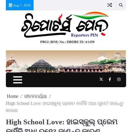
Skip
Aug 7, 2026
to
content
Twitter
Facebook
Instag
Home
ଜୀବନଚର୍ଯ୍ୟା
High School Love: ହାଇସ୍କୁଲ୍ ପ୍ରେମ କାହିଁକି ଅଧା ରୁହେ? ଜାଣନ୍ତୁ
କାରଣ
High School Love: ହାଇସ୍କୁଲ୍ ପ୍ରେମ
କାହିଁକି ଅଧା ରୁହେ? ଜାଣନ୍ତୁ କାରଣ