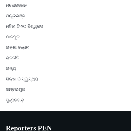
ମନୋରଞ୍ଜନ
ମୟୂରଭଞ୍ଜ
ମହିଳା ଟି-୨୦ ବିଶ୍ୱକପ
ଯାଜପୁର
ରାକ୍ଷୀ ବନ୍ଧନ
ରାଜନୀତି
ରାଜ୍ୟ
ଶିକ୍ଷା ଓ ସ୍ୱାସ୍ଥ୍ୟ
ସମ୍ବଲପୁର
ସୁନ୍ଦରଗଡ଼
Reporters PEN