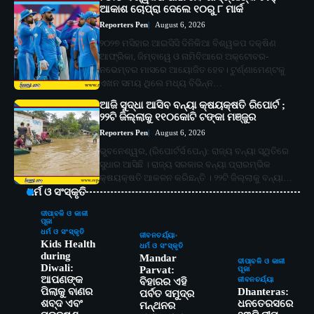
ଆକାଶ ଚୋପ୍ରା ଦେଲେ ୧୦ରୁ ୮ ମାର୍କ
Reporters Pen
August 6, 2026
୨୦୨୭ ମସିହାର ଆଇସିସି ଦିନିକିଆ ବିଶ୍ୱକପ ଦକ୍ଷିଣ
ଆଫ୍ରିକା, ଜିମ୍ବାୱେ ଓ ନାମିବିଆରେ ଅକ୍ଟୋବର-
ନଭେମ୍ବର ମାସରେ ଆୟୋଜିତ ହେବ। ଟୁର୍ଣ୍ଣାମେଣ୍ଟକୁ
ଏଖନ ସମୟ ଥିଲେ ମଧ୍ୟ ବିଭିନ୍ନ…
ଆଜି ସୁଦ୍ଧା ଆସିବ ବନ୍ୟା କ୍ଷୟକ୍ଷତି ରିପୋର୍ଟ ;
୨୨ଟି ଜିଲ୍ଲାକୁ ୧୧୦କୋଟି ଟଙ୍କା ମଞ୍ଜୁର
Reporters Pen
August 6, 2026
ଭୁବନେଶ୍ୱର, (ରିପୋର୍ଟର୍ସ ପେନ୍‌): ରାଜ୍ୟ ବନ୍ୟା ସ୍ଥିତିରେ
ସୁଧାର ଆସିଛି । ରାଜ୍ୟ ସରକାର ବନ୍ୟା ପ୍ରାରମ୍ଭିକ
କ୍ଷୟକ୍ଷତି ଆକଳନ କରିଛନ୍ତି । ୨୨ଟି ଜିଲ୍ଲାକୁ ବନ୍ୟା…
ଧର୍ମ ଓ ସଂସ୍କୃତି
ଦୀପାବଳି ଓ କାଳୀ
ପୂଜା
ଧର୍ମ ଓ ସଂସ୍କୃତି
ଜୀବନଚର୍ଯ୍ୟା
Kids Health
ଧର୍ମ ଓ ସଂସ୍କୃତି
during
Mandar
ଦୀପାବଳି ଓ କାଳୀ
Diwali:
Parvat:
ପୂଜା
ଆପଣଙ୍କ
ଜୀବନଚର୍ଯ୍ୟା
ବିହାରର ଏହି
ପିଲାକୁ ବାଣର
Dhanteras:
ପର୍ବତ ସମୁଦ୍ର
ଶବ୍ଦ ଏବଂ
ଧନତେରସରେ
ମନ୍ଥନର