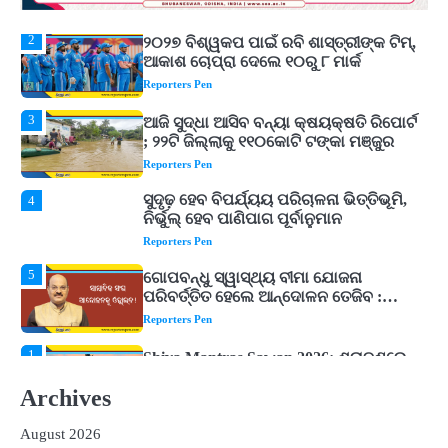
Reporters Pen
3
ଆଜି ସୁଦ୍ଧା ଆସିବ ବନ୍ୟା କ୍ଷୟକ୍ଷତି ରିପୋର୍ଟ
; ୨୨ଟି ଜିଲ୍ଲାକୁ ୧୧୦କୋଟି ଟଙ୍କା ମଞ୍ଜୁର
Reporters Pen
ସୁଦୃଢ଼ ହେବ ବିପର୍ଯ୍ୟୟ ପରିଚାଳନା ଭିତ୍ତିଭୂମି,
4
ନିର୍ଭୁଲ୍ ହେବ ପାଣିପାଗ ପୂର୍ବାନୁମାନ
Reporters Pen
5
ଗୋପବନ୍ଧୁ ସ୍ୱାସ୍ଥ୍ୟ ବୀମା ଯୋଜନା
ପରିବର୍ତ୍ତିତ ହେଲେ ଆନ୍ଦୋଳନ ତେଜିବ :
ଉତ୍କଳ ସାମ୍ବାଦିକ ସଂଘ
Reporters Pen
1
Shiva Mantras Sawan 2026: ଶ୍ରାବଣରେ
ନିୟମିତ ଜପ କରନ୍ତୁ ଭଗବାନ ଶିବଙ୍କ ଏହି
୩ଟି ଶକ୍ତିଶାଳୀ ମନ୍ତ୍ର, ଦୂର ହୋଇପାରେ
Reporters Pen
ଆର୍ଥିକ ସଙ୍କଟ
2
୨୦୨୭ ବିଶ୍ୱକପ ପାଇଁ ରବି ଶାସ୍ତ୍ରୀଙ୍କ ଟିମ୍,
ଆକାଶ ଚୋପ୍ରା ଦେଲେ ୧୦ରୁ ୮ ମାର୍କ
Archives
Reporters Pen
August 2026
3
ଆଜି ସୁଦ୍ଧା ଆସିବ ବନ୍ୟା କ୍ଷୟକ୍ଷତି ରିପୋର୍ଟ