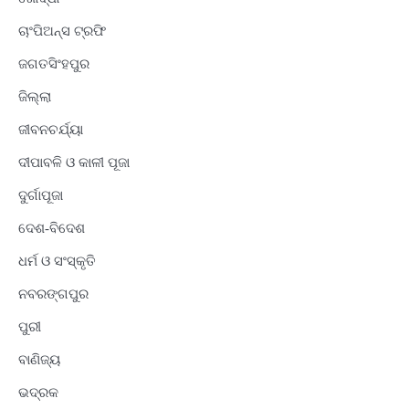
ଚାଂପିଅନ୍ସ ଟ୍ରଫି
ଜଗତସିଂହପୁର
ଜିଲ୍ଲା
ଜୀବନଚର୍ଯ୍ୟା
ଦୀପାବଳି ଓ କାଳୀ ପୂଜା
ଦୁର୍ଗାପୂଜା
ଦେଶ-ବିଦେଶ
ଧର୍ମ ଓ ସଂସ୍କୃତି
ନବରଙ୍ଗପୁର
ପୁରୀ
ବାଣିଜ୍ୟ
ଭଦ୍ରକ