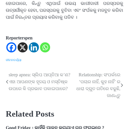
ହୋଇପାରେ, କିନ୍ତୁ ଏଥିପାଇଁ ଉଭୟ ଭାଗୀଦାରୀ ପରସ୍ପରକୁ
ଉତ୍ସର୍ଗୀକୃତ ହେବା, ପରସ୍ପରକୁ ବୁଝିବା ଏବଂ ସଂର୍ପକକୁ ମଜବୁତ କରିବା
ପାଇଁ ନିରନ୍ତର ପ୍ରୟାସ କରିବାକୁ ପଡିବ ।
Reporterspen
ଜୀବନଚର୍ଯ୍ୟା
sleep apnea: ସ୍ଲିପ ଆପ୍ନିଆ କ’ଣ?
Relationship: ସଂପର୍କରେ
Post
ଏହା ଆପଣଙ୍କ ହୃଦୟ ଓ ମସ୍ତିଷ୍କ
‘ପଚାର ନାହିଁ, କୁହ ନାହିଁ’ ର
navigation
ଉପରେ କି ପ୍ରଭାବ ପକାଇପାରେ?
ଧାରା ଦ୍ରୁତ ଗତିରେ ବଢୁଛି,
ଜାଣନ୍ତୁ
Related Posts
Good Friday : କାହିଁକି ପାଳନ କରାଯାଏ ଗୁଡ୍‌ ଫ୍ରାଇଡେ ?