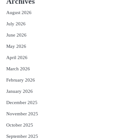
Archives
Expected
Reporters Pen
August 2026
3
No UPI Charges for Common Users,
Government Gives Major Relief
July 2026
Reporters Pen
June 2026
4
UPI ବ୍ୟବହାର ପାଇଁ ଲାଗିବ ନାହିଁ କୌଣସି ଚାର୍ଜ,
May 2026
ସାଧାରଣ ଲୋକଙ୍କୁ ବଡ଼ ଆଶ୍ୱସ୍ତି
Reporters Pen
April 2026
5
Solar Eclipse 2026 Rules : ସୂର୍ଯ୍ୟପରାଗରେ
March 2026
ଦେବଦେବୀଙ୍କ ମୂର୍ତ୍ତି ଛୁଇଁବା ମନା କାହିଁକି?
ଜାଣନ୍ତୁ ଏହା ପଛରେ ଥିବା ଧାର୍ମିକ ମାନ୍ୟତା
February 2026
Reporters Pen
January 2026
December 2025
November 2025
October 2025
September 2025