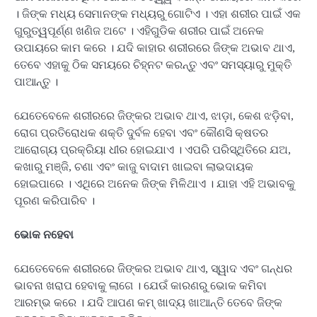
। ଜିଙ୍କ ମଧ୍ୟ ସେମାନଙ୍କ ମଧ୍ୟରୁ ଗୋଟିଏ । ଏହା ଶରୀର ପାଇଁ ଏକ
ଗୁରୁତ୍ୱପୂର୍ଣ୍ଣ ଖଣିଜ ଅଟେ । ଏହିଗୁଡିକ ଶରୀର ପାଇଁ ଅନେକ
ଉପାୟରେ କାମ କରେ । ଯଦି କାହାର ଶରୀରରେ ଜିଙ୍କ ଅଭାବ ଥାଏ,
ତେବେ ଏହାକୁ ଠିକ ସମୟରେ ଚିହ୍ନଟ କରନ୍ତୁ ଏବଂ ସମସ୍ୟାରୁ ମୁକ୍ତି
ପାଆନ୍ତୁ ।
ଯେତେବେଳେ ଶରୀରରେ ଜିଙ୍କର ଅଭାବ ଥାଏ, ଝାଡ଼ା, କେଶ ଝଡ଼ିବା,
ରୋଗ ପ୍ରତିରୋଧକ ଶକ୍ତି ଦୁର୍ବଳ ହେବା ଏବଂ କୌଣସି କ୍ଷତର
ଆରୋଗ୍ୟ ପ୍ରକ୍ରିୟା ଧୀର ହୋଇଯାଏ । ଏପରି ପରିସ୍ଥିତିରେ ଯଅ,
କଖାରୁ ମଞ୍ଜି, ଚଣା ଏବଂ କାଜୁ ବାଦାମ ଖାଇବା ଲାଭଦାୟକ
ହୋଇପାରେ । ଏଥିରେ ଅନେକ ଜିଙ୍କ ମିଳିଥାଏ । ଯାହା ଏହି ଅଭାବକୁ
ପୂରଣ କରିପାରିବ ।
ଭୋକ ନହେବା
ଯେତେବେଳେ ଶରୀରରେ ଜିଙ୍କର ଅଭାବ ଥାଏ, ସ୍ୱାଦ ଏବଂ ଗନ୍ଧର
ଭାବନା ଖରାପ ହେବାକୁ ଲାଗେ । ଯେଉଁ କାରଣରୁ ଭୋକ କମିବା
ଆରମ୍ଭ କରେ । ଯଦି ଆପଣ କମ୍ ଖାଦ୍ୟ ଖାଆନ୍ତି ତେବେ ଜିଙ୍କ