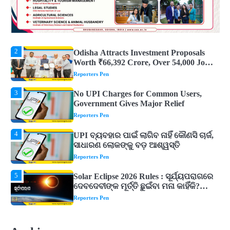
2
Odisha Attracts Investment Proposals
Worth ₹66,392 Crore, Over 54,000 Jobs
Expected
Reporters Pen
3
No UPI Charges for Common Users,
Government Gives Major Relief
Reporters Pen
4
UPI ବ୍ୟବହାର ପାଇଁ ଲାଗିବ ନାହିଁ କୌଣସି ଚାର୍ଜ,
ସାଧାରଣ ଲୋକଙ୍କୁ ବଡ଼ ଆଶ୍ୱସ୍ତି
Reporters Pen
5
Solar Eclipse 2026 Rules : ସୂର୍ଯ୍ୟପରାଗରେ
ଦେବଦେବୀଙ୍କ ମୂର୍ତ୍ତି ଛୁଇଁବା ମନା କାହିଁକି?
ଜାଣନ୍ତୁ ଏହା ପଛରେ ଥିବା ଧାର୍ମିକ ମାନ୍ୟତା
Reporters Pen
1
Dreaming of Gold, Peacock or Temple?
Know What These 5 Auspicious Dreams
Are Believed to Mean
Reporters Pen
2
Odisha Attracts Investment Proposals
Worth ₹66,392 Crore, Over 54,000 Jobs