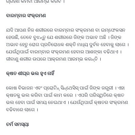
ଗ୍ରହଣ କମିବା ଆରମ୍ଭ କରିବ ।
ବାରମ୍ବାର ସଂକ୍ରମଣ
ଯଦି ଆପଣ ନିଜ ଶରୀରରେ ବାରମ୍ବାର ସଂକ୍ରମଣ ବା ଇମ୍ଫେକସନ
ହେଉଛିି, ତେବେ ବୁଝନ୍ତୁ ଯେ ଶରୀରରେ ଜିଙ୍କ ଅଭାବ ଅଛି । ଜିଙ୍କ
ଅଭାବ ହେତୁ ରୋଗ ପ୍ରତିରୋଧକ ଶକ୍ତି ମଧ୍ୟ ଦୁର୍ବଳ ହେବାକୁ ଲାଗେ ।
ଯେଉଁଥିପାଇଁ ବାରମ୍ବାର ସଂକ୍ରମଣ ହେବାର ଆଶଙ୍କା ବଢିଥାଏ ।
ଜୀବାଣୁ ଶରୀର ଉପରେ ଆକ୍ରମଣ ଆରମ୍ଭ କରନ୍ତି ।
କ୍ଷତ ଶୀଘ୍ର ଭଲ ହୁଏ ନାହିଁ
କୋଷ ବିଭାଜନ ଏବଂ ପ୍ରୋଟିନ୍ ସିନ୍ଥେସିସ୍ ପାଇଁ ଜିଙ୍କ ଜରୁରୀ । ଏହା
କ୍ଷତକୁ ଭଲ କରିବା ପାଇଁ କାମ କରେ । ଏପରି ପରିସ୍ଥିତିରେ କ୍ଷତ
ଭଲ ହେବା ପାଇଁ ସମୟ ନେଇଥାଏ । ଯେଉଁଥିପାଇଁ କ୍ଷତର ସଂକ୍ରମଣ
ବଢିବାରେ ଲାଗେ ।
ଚର୍ମ ସମସ୍ୟା