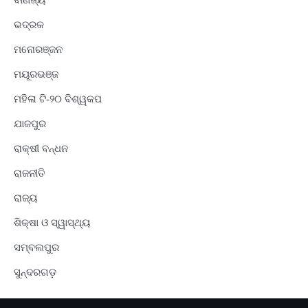
ବାଣିଜ୍ୟ
ଭଦ୍ରକ
ମନୋରଞ୍ଜନ
ମୟୂରଭଞ୍ଜ
ମହିଳା ଟି-୨୦ ବିଶ୍ୱକପ
ଯାଜପୁର
ରାକ୍ଷୀ ବନ୍ଧନ
ରାଜନୀତି
ରାଜ୍ୟ
ଶିକ୍ଷା ଓ ସ୍ୱାସ୍ଥ୍ୟ
ସମ୍ବଲପୁର
ସୁନ୍ଦରଗଡ଼