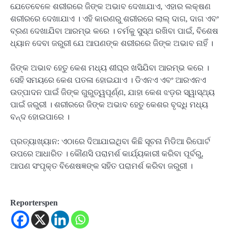
ଯେତେବେଳେ ଶରୀରରେ ଜିଙ୍କ ଅଭାବ ଦେଖାଯାଏ, ଏହାର ଲକ୍ଷଣ
ଶରୀରରେ ଦେଖାଯାଏ । ଏହି କାରଣରୁ ଶରୀରରେ ଲାଲ୍ ଦାଗ, ଦାଗ ଏବଂ
ବ୍ରଣ ଦେଖାଯିବା ଆରମ୍ଭ କରେ । ଚର୍ମକୁ ସୁସ୍ଥ ରଖିବା ପାଇଁ, ବିଶେଷ
ଧ୍ୟାନ ଦେବା ଜରୁରୀ ଯେ ଆପଣଙ୍କ ଶରୀରରେ ଜିଙ୍କ ଅଭାବ ନାହିଁ ।
ଜିଙ୍କ ଅଭାବ ହେତୁ କେଶ ମଧ୍ୟ ଶୀଘ୍ର ଖସିଯିବା ଆରମ୍ଭ କରେ ।
ସେହି ସମୟରେ କେଶ ପତଳା ହୋଇଯାଏ । ଡିଏନଏ ଏବଂ ଆରଏନଏ
ଉତ୍ପାଦନ ପାଇଁ ଜିଙ୍କ ଗୁରୁତ୍ୱପୂର୍ଣ୍ଣ, ଯାହା କେଶ ଝଡ଼ର ସ୍ୱାସ୍ଥ୍ୟ
ପାଇଁ ଜରୁରୀ । ଶରୀରରେ ଜିଙ୍କ ଅଭାବ ହେତୁ କେଶର ବୃଦ୍ଧି ମଧ୍ୟ
ବନ୍ଦ ହୋଇପାରେ ।
ପ୍ରତ୍ୟାଖ୍ୟାନ: ଏଠାରେ ଦିଆଯାଇଥିବା କିଛି ସୂଚନା ମିଡିଆ ରିପୋର୍ଟ
ଉପରେ ଆଧାରିତ । କୌଣସି ପରାମର୍ଶ କାର୍ଯ୍ୟକାରୀ କରିବା ପୂର୍ବରୁ,
ଆପଣ ସଂପୃକ୍ତ ବିଶେଷଜ୍ଞଙ୍କ ସହିତ ପରାମର୍ଶ କରିବା ଜରୁରୀ ।
Reporterspen