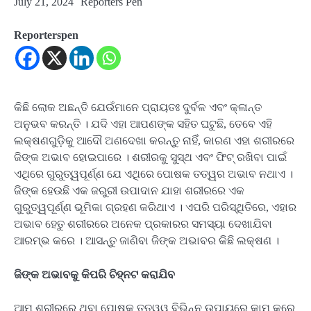
July 21, 2024
Reporters Pen
Reporterspen
କିଛି ଲୋକ ଅଛନ୍ତି ଯେଉଁମାନେ ପ୍ରାୟତଃ ଦୁର୍ବଳ ଏବଂ କ୍ଳାନ୍ତ
ଅନୁଭବ କରନ୍ତି । ଯଦି ଏହା ଆପଣଙ୍କ ସହିତ ଘଟୁଛି, ତେବେ ଏହି
ଲକ୍ଷଣଗୁଡ଼ିକୁ ଆଦୌ ଅଣଦେଖା କରନ୍ତୁ ନାହିଁ, କାରଣ ଏହା ଶରୀରରେ
ଜିଙ୍କ ଅଭାବ ହୋଇପାରେ । ଶରୀରକୁ ସୁସ୍ଥ ଏବଂ ଫିଟ୍ ରଖିବା ପାଇଁ
ଏଥିରେ ଗୁରୁତ୍ୱପୂର୍ଣ୍ଣ ଯେ ଏଥିରେ ପୋଷକ ତତ୍ୱର ଅଭାବ ନଥାଏ ।
ଜିଙ୍କ ହେଉଛି ଏକ ଜରୁରୀ ଉପାଦାନ ଯାହା ଶରୀରରେ ଏକ
ଗୁରୁତ୍ୱପୂର୍ଣ୍ଣ ଭୂମିକା ଗ୍ରହଣ କରିଥାଏ । ଏପରି ପରିସ୍ଥିତିରେ, ଏହାର
ଅଭାବ ହେତୁ ଶରୀରରେ ଅନେକ ପ୍ରକାରର ସମସ୍ୟା ଦେଖାଯିବା
ଆରମ୍ଭ କରେ । ଆସନ୍ତୁ ଜାଣିବା ଜିଙ୍କ ଅଭାବର କିଛି ଲକ୍ଷଣ ।
ଜିଙ୍କ ଅଭାବକୁ କିପରି ଚିହ୍ନଟ କରାଯିବ
ଆମ ଶରୀରରେ ଥିବା ପୋଷକ ତତ୍ୱ୍ୱ ବିଭିନ୍ନ ଉପାୟରେ କାମ କରେ