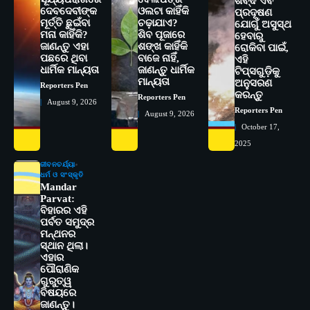
ଶବ୍ଦ ଏବଂ
ଦେବଦେବୀଙ୍କ
ଓଲଟା କାହିଁକି
ପ୍ରଦୂଷଣ
ମୂର୍ତ୍ତି ଛୁଇଁବା
ଚଢ଼ାଯାଏ?
ଯୋଗୁଁ ଅସୁସ୍ଥ
ମନା କାହିଁକି?
ଶିବ ପୂଜାରେ
ହେବାରୁ
ଜାଣନ୍ତୁ ଏହା
ଶଙ୍ଖ କାହିଁକି
ରୋକିବା ପାଇଁ,
ପଛରେ ଥିବା
ବାଜେ ନାହିଁ,
2
ଏହି
ସୋଆର ୨୦ତମ ପ୍ରତିଷ୍ଠା ଦିବସରେ
ଧାର୍ମିକ ମାନ୍ୟତା
ଜାଣନ୍ତୁ ଧାର୍ମିକ
ଟିପ୍ସଗୁଡ଼ିକୁ
ବିଶ୍ୱବିଦ୍ୟାଳୟର ସଫଳତା, ଉତ୍କର୍ଷତା ଓ
ମାନ୍ୟତା
ଅନୁସରଣ
Reporters Pen
ଅଗ୍ରଗତିର ସ୍ମୃତିଚାରଣ
Reporters Pen
କରନ୍ତୁ
Reporters Pen
August 9, 2026
Reporters Pen
3
August 9, 2026
ରୋଗୀମାନେ ଡାକ୍ତରଙ୍କୁ ଭଗବାନ ସଦୃଶ
October 17,
ମାନନ୍ତି: ସୋଆ ଉପସଭାପତି
2025
Reporters Pen
ଜୀବନଚର୍ଯ୍ୟା
4
ସୋଆ ଏସ୍‌ଏଚ୍‌ଏମ୍ ପକ୍ଷରୁ ରଜ ପିଠା
ଧର୍ମ ଓ ସଂସ୍କୃତି
Mandar
ପ୍ରତିଯୋଗିତା ଆୟୋଜିତ
Parvat:
Reporters Pen
ବିହାରର ଏହି
ପର୍ବତ ସମୁଦ୍ର
5
ଭାରତର ଦ୍ୱିତୀୟ ହସ୍ପିଟାଲ୍ ଭାବେ
ମନ୍ଥନର
ଆଇଏମ୍‌ଏସ୍ ଆଣ୍ଡ ସମ ହସ୍ପିଟାଲ୍‌ରେ
ସ୍ଥାନ ଥିଲା।
ଅତ୍ୟାଧୁନିକ ଡିଜିସ୍କାନର ସ୍ଥାପନ
Reporters Pen
ଏହାର
ପୌରାଣିକ
ଗୁରୁତ୍ୱ
1
ସୋଆ ପକ୍ଷରୁ ରାୱେ କାର୍ଯ୍ୟକ୍ରମ ଅଧୀନରେ
ବିଷୟରେ
୧୧ଟି ଗ୍ରାମରେ ୧୬ଟି କୃଷକ ପ୍ରଶିକ୍ଷଣ
ଜାଣନ୍ତୁ।