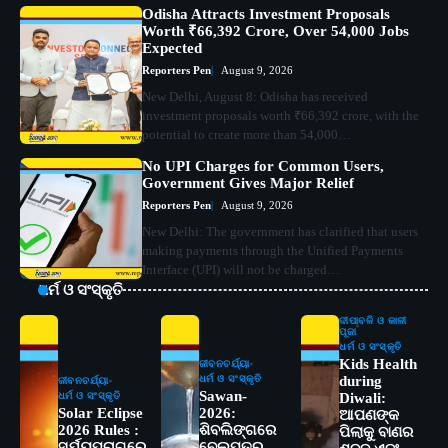
Odisha Attracts Investment Proposals
Worth ₹66,392 Crore, Over 54,000 Jobs
Expected
Reporters Pen
August 9, 2026
New Delhi, August 8: Odisha has received
investment proposals worth ₹66,392 crore, with the
potential to create more than 54,000…
No UPI Charges for Common Users,
Government Gives Major Relief
Reporters Pen
August 9, 2026
New Delhi: The government has clarified that users
making payments through the Unified Payments
Interface (UPI) will not be charged…
ଧର୍ମ ଓ ସଂସ୍କୃତି
ଦୀପାବଳି ଓ କାଳୀ
ପୂଜା
ଧର୍ମ ଓ ସଂସ୍କୃତି
Kids Health
ଜୀବନଚର୍ଯ୍ୟା
ଧର୍ମ ଓ ସଂସ୍କୃତି
during
ଜୀବନଚର୍ଯ୍ୟା
Sawan-
ଧର୍ମ ଓ ସଂସ୍କୃତି
Diwali:
Solar Eclipse
2026:
ଆପଣଙ୍କ
2026 Rules :
ଶିବଲିଙ୍ଗରେ
ପିଲାକୁ ବାଣର
ସୂର୍ଯ୍ୟପରାଗରେ
ବେଲପତ୍ର