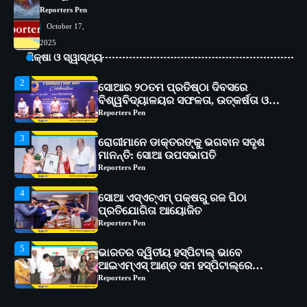
କାର୍ଯ୍ୟକ୍ରମ ଆୟୋଜିତ
Reporters Pen
Reporters Pen
2
October 17,
ସୋଆର ୨୦ତମ ପ୍ରତିଷ୍ଠା ଦିବସରେ
2025
ବିଶ୍ୱବିଦ୍ୟାଳୟର ସଫଳତା, ଉତ୍କର୍ଷତା ଓ
ଅଗ୍ରଗତିର ସ୍ମୃତିଚାରଣ
ଶିକ୍ଷା ଓ ସ୍ୱାସ୍ଥ୍ୟ
Reporters Pen
3
ରୋଗୀମାନେ ଡାକ୍ତରଙ୍କୁ ଭଗବାନ ସଦୃଶ
ମାନନ୍ତି: ସୋଆ ଉପସଭାପତି
Reporters Pen
4
ସୋଆ ଏସ୍‌ଏଚ୍‌ଏମ୍ ପକ୍ଷରୁ ରଜ ପିଠା
ପ୍ରତିଯୋଗିତା ଆୟୋଜିତ
Reporters Pen
5
ଭାରତର ଦ୍ୱିତୀୟ ହସ୍ପିଟାଲ୍ ଭାବେ
ଆଇଏମ୍‌ଏସ୍ ଆଣ୍ଡ ସମ ହସ୍ପିଟାଲ୍‌ରେ
ଅତ୍ୟାଧୁନିକ ଡିଜିସ୍କାନର ସ୍ଥାପନ
Reporters Pen
1
ସୋଆ ପକ୍ଷରୁ ରାୱେ କାର୍ଯ୍ୟକ୍ରମ ଅଧୀନରେ
୧୧ଟି ଗ୍ରାମରେ ୧୬ଟି କୃଷକ ପ୍ରଶିକ୍ଷଣ
କାର୍ଯ୍ୟକ୍ରମ ଆୟୋଜିତ
Reporters Pen
2