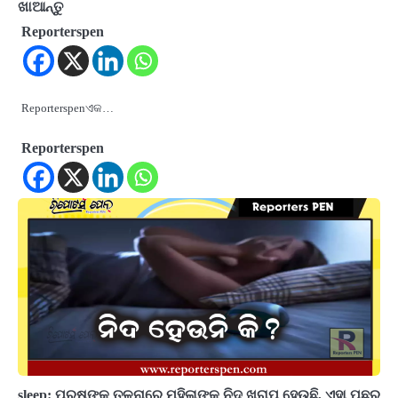
ଖାଆନ୍ତୁ
Reporterspen
Reporterspenଏକ…
Reporterspen
sleep: ପୁରୁଷଙ୍କ ତୁଳନାରେ ମହିଳାଙ୍କ ନିଦ ଖରାପ ହେଉଛି, ଏହା ପଛର