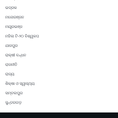
ଭଦ୍ରକ
ମନୋରଞ୍ଜନ
ମୟୂରଭଞ୍ଜ
ମହିଳା ଟି-୨୦ ବିଶ୍ୱକପ
ଯାଜପୁର
ରାକ୍ଷୀ ବନ୍ଧନ
ରାଜନୀତି
ରାଜ୍ୟ
ଶିକ୍ଷା ଓ ସ୍ୱାସ୍ଥ୍ୟ
ସମ୍ବଲପୁର
ସୁନ୍ଦରଗଡ଼