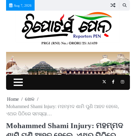
Skip
Aug 7, 2026
to
content
Twitter
Facebook
Instag
Home
ଖେଳ
Mohammed Shami Injury: ମହମ୍ମଦ ଶାମି ପୁଣି ଆହତ ହେଲେ,
ଏଥର ପିଠିରେ ସମସ୍ୟା…
Mohammed Shami Injury: ମହମ୍ମଦ
ଶାମି ପୁଣି ଆହତ ହେଲେ, ଏଥର ପିଠିରେ