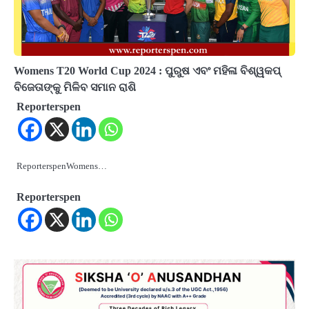
Womens T20 World Cup 2024 : ପୁରୁଷ ଏବଂ ମହିଳା ବିଶ୍ୱକପ୍
ବିଜେତାଙ୍କୁ ମିଳିବ ସମାନ ରାଶି
Reporterspen
ReporterspenWomens…
Reporterspen