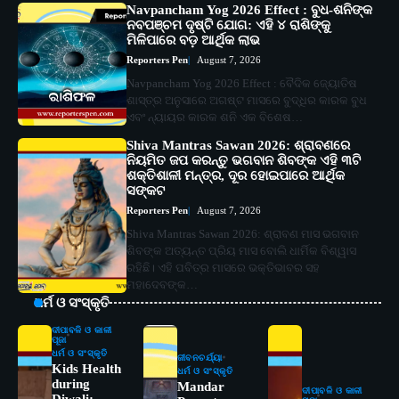
Navpancham Yog 2026 Effect : ବୁଧ-ଶନିଙ୍କ
ନବପଞ୍ଚମ ଦୃଷ୍ଟି ଯୋଗ: ଏହି ୪ ରାଶିଙ୍କୁ
ମିଳିପାରେ ବଡ଼ ଆର୍ଥିକ ଲାଭ
Reporters Pen
August 7, 2026
Navpancham Yog 2026 Effect : ବୈଦିକ ଜ୍ୟୋତିଷ
ଶାସ୍ତ୍ର ଅନୁସାରେ ଅଗଷ୍ଟ ମାସରେ ବୁଦ୍ଧିର କାରକ ବୁଧ
ଏବଂ ନ୍ୟାୟର କାରକ ଶନି ଏକ ବିଶେଷ…
Shiva Mantras Sawan 2026: ଶ୍ରାବଣରେ
ନିୟମିତ ଜପ କରନ୍ତୁ ଭଗବାନ ଶିବଙ୍କ ଏହି ୩ଟି
ଶକ୍ତିଶାଳୀ ମନ୍ତ୍ର, ଦୂର ହୋଇପାରେ ଆର୍ଥିକ
ସଙ୍କଟ
Reporters Pen
August 7, 2026
Shiva Mantras Sawan 2026: ଶ୍ରାବଣ ମାସ ଭଗବାନ
ଶିବଙ୍କ ଅତ୍ୟନ୍ତ ପ୍ରିୟ ମାସ ବୋଲି ଧାର୍ମିକ ବିଶ୍ୱାସ
ରହିଛି। ଏହି ପବିତ୍ର ମାସରେ ଭକ୍ତିଭାବର ସହ
ମହାଦେବଙ୍କ…
ଧର୍ମ ଓ ସଂସ୍କୃତି
ଦୀପାବଳି ଓ କାଳୀ
ପୂଜା
ଧର୍ମ ଓ ସଂସ୍କୃତି
ଜୀବନଚର୍ଯ୍ୟା
Kids Health
ଧର୍ମ ଓ ସଂସ୍କୃତି
during
Mandar
ଦୀପାବଳି ଓ କାଳୀ
Diwali: