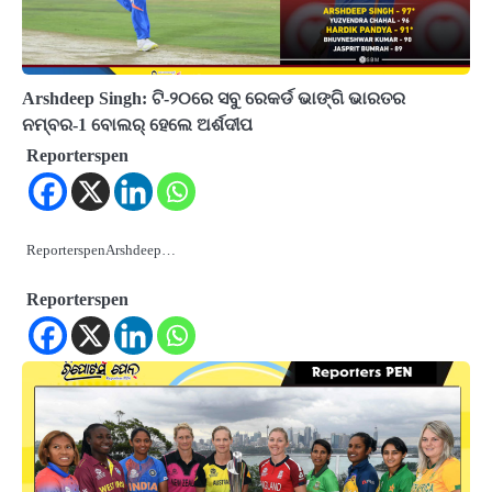
Arshdeep Singh: ଟି-୨୦ରେ ସବୁ ରେକର୍ଡ ଭାଙ୍ଗି ଭାରତର
ନମ୍ବର-1 ବୋଲର୍ ହେଲେ ଅର୍ଶଦୀପ
Reporterspen
ReporterspenArshdeep…
Reporterspen