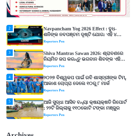
2
Navpancham Yog 2026 Effect : ବୁଧ-
ଶନିଙ୍କ ନବପଞ୍ଚମ ଦୃଷ୍ଟି ଯୋଗ: ଏହି ୪
ରାଶିଙ୍କୁ ମିଳିପାରେ ବଡ଼ ଆର୍ଥିକ ଲାଭ
Reporters Pen
3
Shiva Mantras Sawan 2026: ଶ୍ରାବଣରେ
ନିୟମିତ ଜପ କରନ୍ତୁ ଭଗବାନ ଶିବଙ୍କ ଏହି
୩ଟି ଶକ୍ତିଶାଳୀ ମନ୍ତ୍ର, ଦୂର ହୋଇପାରେ
Reporters Pen
ଆର୍ଥିକ ସଙ୍କଟ
4
୨୦୨୭ ବିଶ୍ୱକପ ପାଇଁ ରବି ଶାସ୍ତ୍ରୀଙ୍କ ଟିମ୍,
ଆକାଶ ଚୋପ୍ରା ଦେଲେ ୧୦ରୁ ୮ ମାର୍କ
Reporters Pen
5
ଆଜି ସୁଦ୍ଧା ଆସିବ ବନ୍ୟା କ୍ଷୟକ୍ଷତି ରିପୋର୍ଟ
; ୨୨ଟି ଜିଲ୍ଲାକୁ ୧୧୦କୋଟି ଟଙ୍କା ମଞ୍ଜୁର
Reporters Pen
1
ଓଡ଼ିଶା ଫୁଡ୍ ପ୍ରୋ ୨୦୨୬ : ୪୩,୪୩୭ କୋଟି
ଟଙ୍କାର ନିବେଶ ପ୍ରସ୍ତାବ ହାସଲ
Reporters Pen
2
Navpancham Yog 2026 Effect : ବୁଧ-
ଶନିଙ୍କ ନବପଞ୍ଚମ ଦୃଷ୍ଟି ଯୋଗ: ଏହି ୪
Archives