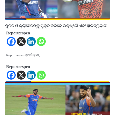
ପୁରନ ଓ କ୍ଲାସେନଙ୍କୁ ମୁକ୍ତ କରିବେ ଲକ୍ଷ୍ନୌ ଏବଂ ହାଇଦ୍ରାବାଦ!
Reporterspen
Reporterspenନୂଆଦିଲ୍ଲୀ,…
Reporterspen