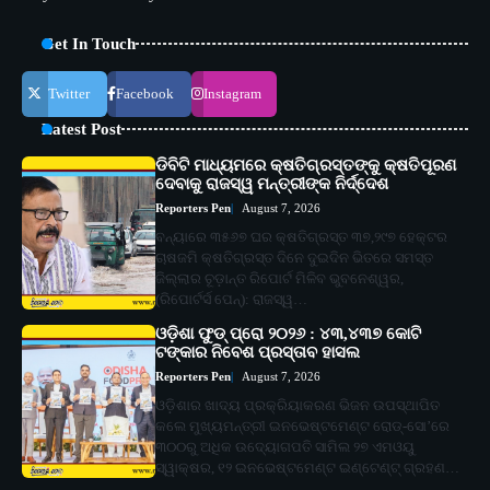
Get In Touch
Twitter
Facebook
Instagram
Latest Post
ଡିବିଟି ମାଧ୍ୟମରେ କ୍ଷତିଗ୍ରସ୍ତଙ୍କୁ କ୍ଷତିପୂରଣ
ଦେବାକୁ ରାଜସ୍ୱ ମନ୍ତ୍ରୀଙ୍କ ନିର୍ଦ୍ଦେଶ
Reporters Pen
August 7, 2026
ବନ୍ୟାରେ ୩୫୬୭ ଘର କ୍ଷତିଗ୍ରସ୍ତ ୩୭,୨୯୭ ହେକ୍ଟର
ଚାଷଜମି କ୍ଷତିଗ୍ରସ୍ତ ଦିନେ ଦୁଇଦିନ ଭିତରେ ସମସ୍ତ
ଜିଲ୍ଲାର ଚୂଡ଼ାନ୍ତ ରିପୋର୍ଟ ମିଳିବ ଭୁବନେଶ୍ୱର,
(ରିପୋର୍ଟର୍ସ ପେନ୍‌): ରାଜସ୍ୱ…
ଓଡ଼ିଶା ଫୁଡ୍ ପ୍ରୋ ୨୦୨୬ : ୪୩,୪୩୭ କୋଟି
ଟଙ୍କାର ନିବେଶ ପ୍ରସ୍ତାବ ହାସଲ
Reporters Pen
August 7, 2026
ଓଡ଼ିଶାର ଖାଦ୍ୟ ପ୍ରକ୍ରିୟାକରଣ ଭିଜନ ଉପସ୍ଥାପିତ
କଲେ ମୁଖ୍ୟମନ୍ତ୍ରୀ ଇନଭେଷ୍ଟମେଣ୍ଟ ରୋଡ୍‌-ସୋ’ରେ
୩୦୦ରୁ ଅଧିକ ଉଦ୍ୟୋଗପତି ସାମିଲ ୨୭ ଏମଓୟୁ
ସ୍ୱାକ୍ଷର, ୧୨ ଇନଭେଷ୍ଟମେଣ୍ଟ ଇଣ୍ଟେଣ୍ଟ୍ ଗ୍ରହଣ…