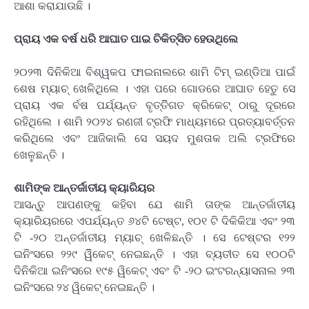
ଆଶା କରାଯାଉଛି ।
ପ୍ରାୟ ଏକ ବର୍ଷ ଧରି ଆଘାତ ପାଇ ଚିକିତ୍ସିତ ହେଉଥିଲେ
୨୦୨୩ ଦିନିକିଆ ବିଶ୍ୱକପ ଫାଇନାଲରେ ଶାମି ଟିମ୍ ଇଣ୍ଡିଆ ପାଇଁ
ଶେଷ ମ୍ୟାଚ୍ ଖେଳିଥିଲେ । ଏହା ପରେ ଗୋଡରେ ଆଘାତ ହେତୁ ସେ
ପ୍ରାୟ ଏକ ର୍ବଷ ପର୍ଯ୍ୟନ୍ତ ବୃତ୍ତିିଗତ କ୍ରିକେଟ୍ ଠାରୁ ଦୂରରେ
ରହିଥିଲେ । ଶାମି ୨୦୨୪ ରଣଜୀ ଟ୍ରଫି ମାଧ୍ୟମରେ ପ୍ରତ୍ୟାବର୍ତ୍ତନ
କରିଥିଲେ ଏବଂ ଆଜିକାଲି ସେ ସୟଦ ମୁଶତାକ ଅଲି ଟ୍ରଫିରେ
ଖେଳୁଛନ୍ତି ।
ଶାମିଙ୍କ ଆନ୍ତର୍ଜାତୀୟ କ୍ୟାରିୟର
ଆସନ୍ତୁ ଆପଣଙ୍କୁ କହିବା ଯେ ଶାମି ତାଙ୍କ ଆନ୍ତର୍ଜାତୀୟ
କ୍ୟାରିୟରରେ ଏପର୍ଯ୍ୟନ୍ତ ୬୪ଟି ଟେଷ୍ଟ, ୧୦୧ ଟି ଦିକିକିଆ ଏବଂ ୨୩
ଟି -୨୦ ଅନ୍ତର୍ଜାତୀୟ ମ୍ୟାଚ୍ ଖେଳିଛନ୍ତି । ସେ ଟେଷ୍ଟର ୧୨୨
ଇନିଂସରେ ୨୨୯ ୱିିକେଟ୍ ନେଇଛନ୍ତି । ଏହା ବ୍ୟତୀତ ସେ ୧୦୦ଟି
ଦିନିକିଆ ଇନିଂସରେ ୧୯୫ ୱିକେଟ୍ ଏବଂ ଟି -୨୦ ଇଂଟରନ୍ୟାସନାଲ ୨୩
ଇନିଂସରେ ୨୪ ୱିକେଟ୍ ନେଇଛନ୍ତି ।