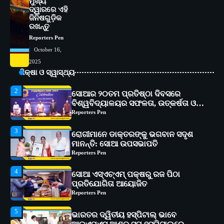
ମୁଖ୍ୟ
ଦ୍ୱାରରେ ଏହି
1
ସୋଆ ପକ୍ଷରୁ ରାୱେ କାର୍ଯ୍ୟକ୍ରମ ଅଧୀନରେ
ଜିନିଷଗୁଡ଼ିକ
୧୧ଟି ଗ୍ରାମରେ ୧୬ଟି କୃଷକ ପ୍ରଶିକ୍ଷଣ
ରଖନ୍ତୁ
କାର୍ଯ୍ୟକ୍ରମ ଆୟୋଜିତ
Reporters Pen
Reporters Pen
October 16,
2
ସୋଆର ୨୦ତମ ପ୍ରତିଷ୍ଠା ଦିବସରେ
2025
ବିଶ୍ୱବିଦ୍ୟାଳୟର ସଫଳତା, ଉତ୍କର୍ଷତା ଓ
ଶିକ୍ଷା ଓ ସ୍ୱାସ୍ଥ୍ୟ
ଅଗ୍ରଗତିର ସ୍ମୃତିଚାରଣ
Reporters Pen
3
ରୋଗୀମାନେ ଡାକ୍ତରଙ୍କୁ ଭଗବାନ ସଦୃଶ
ମାନନ୍ତି: ସୋଆ ଉପସଭାପତି
Reporters Pen
4
ସୋଆ ଏସ୍‌ଏଚ୍‌ଏମ୍ ପକ୍ଷରୁ ରଜ ପିଠା
ପ୍ରତିଯୋଗିତା ଆୟୋଜିତ
Reporters Pen
5
ଭାରତର ଦ୍ୱିତୀୟ ହସ୍ପିଟାଲ୍ ଭାବେ
ଆଇଏମ୍‌ଏସ୍ ଆଣ୍ଡ ସମ ହସ୍ପିଟାଲ୍‌ରେ
ଅତ୍ୟାଧୁନିକ ଡିଜିସ୍କାନର ସ୍ଥାପନ
Reporters Pen
1
ସୋଆ ପକ୍ଷରୁ ରାୱେ କାର୍ଯ୍ୟକ୍ରମ ଅଧୀନରେ