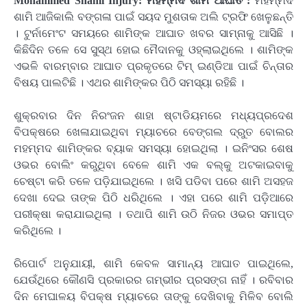
Mohammed Shami Injury: ମହମ୍ମଦ ଶାମି ଆଘାତ :
ମହମ୍ମଦ
ଶାମି ଆଜିକାଲି ବଙ୍ଗଳା ପାଇଁ ସୟଦ ମୁଶତାକ ଅଲି ଟ୍ରଫି ଖେଳୁଛନ୍ତି
। ଟୁର୍ନାମେଂଟ ସମୟରେ ଶାମିଙ୍କ ଆଘାତ ଖବର ସାମ୍ନାକୁ ଆସିଛି ।
କିଛିଦିନ ତଳେ ସେ ସୁସ୍ଥ ହୋଇ ମୈଦାନକୁ ଓହ୍ଲାଇଥିଲେ । ଶାମିଙ୍କ
ଏଭଳି ବାରମ୍ବାର ଆଘାତ ପ୍ରକୃତରେ ଟିମ୍ ଇଣ୍ଡିଆ ପାଇଁ ଚିନ୍ତାର
ବିଷୟ ପାଲଟିଛି । ଏଥର ଶାମିଙ୍କର ପିଠି ସମସ୍ୟା ରହିଛି ।
ଶୁକ୍ରବାର ଦିନ ନିରଂଜନ ଶାହା ଷ୍ଟାଡିୟମରେ ମଧ୍ୟପ୍ରଦେଶ
ବିପକ୍ଷରେ ଖେଳାଯାଇଥିବା ମ୍ୟାଚରେ ବେଙ୍ଗଲ ଦ୍ରୁତ ବୋଲର
ମହମ୍ମଦ ଶାମିଙ୍କର ବ୍ୟାକ ସମସ୍ୟା ହୋଇଥିଲା । ଇନିଂସର ଶେଷ
ଓଭର ବୋଲିଂ କରୁଥିବା ବେଳେ ଶାମି ଏକ ବଲ୍‌କୁ ଅଟକାଇବାକୁ
ଚେଷ୍ଟା କରି ତଳେ ପଡ଼ିଯାଇଥିଲେ । ଖସି ପଡିବା ପରେ ଶାମି ଅସହଜ
ଦେଖା ଦେଇ ତାଙ୍କ ପିଠି ଧରିଥିଲେ । ଏହା ପରେ ଶାମି ପଡ଼ିଆରେ
ପରୀକ୍ଷା କରାଯାଇଥିଲା । ତଥାପି ଶାମି ଉଠି ନିଜର ଓଭର ସମାପ୍ତ
କରିଥିଲେ ।
ରିପୋର୍ଟ ଅନୁଯାୟୀ, ଶାମି କେବଳ ସାମାନ୍ୟ ଆଘାତ ପାଇଥିଲେ,
ଯେଉଁଥିରେ କୌଣସି ପ୍ରକାରର ଗମ୍ଭୀର ପ୍ରସଙ୍ଗ ନାହିଁ । ରବିବାର
ଦିନ ମେଘାଳୟ ବିପକ୍ଷ ମ୍ୟାଚରେ ତାଙ୍କୁ ଦେଖିବାକୁ ମିଳିବ ବୋଲି