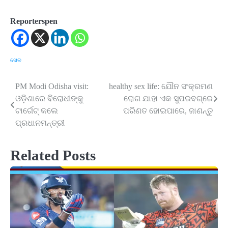
Reporterspen
ଖେଳ
PM Modi Odisha visit:
healthy sex life: ଯୌନ ସଂକ୍ରମଣ
Post
ଓଡ଼ିଶାରେ ବିରୋଧୀଙ୍କୁ
ରୋଗ ଯାହା ଏକ ସୁପରବଗ୍‌ରେ
navigation
ଟାର୍ଗେଟ୍ କଲେ
ପରିଣତ ହୋଇପାରେ, ଜାଣନ୍ତୁ
ପ୍ରଧାନମନ୍ତ୍ରୀ
Related Posts