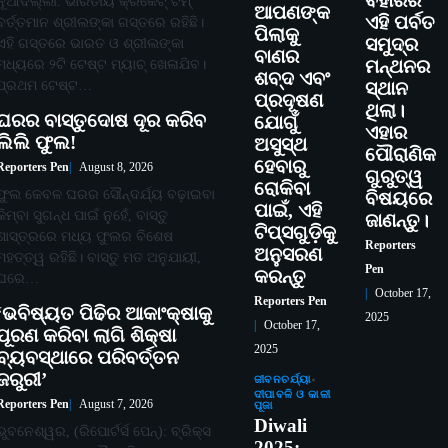
ବିହାରର
ନୂଆଦିଲ୍ଲୀ: ଭାରତୀୟ କ୍ରିକେଟ୍ ଟିମ୍
ଆପଣଙ୍କ
ଏହି ପର୍ବତ
ବର୍ତ୍ତମାନ ଶ୍ରୀଲଙ୍କା ଗସ୍ତରେ ରହିଛି।
ପିଲାକୁ
ସମୁଦ୍ର
ଏହି ଗସ୍ତରେ ଭାରତ ଓ ଶ୍ରୀଲଙ୍କା
ବାଣର
ମଧ୍ୟରେ ୨ଟି ଟେଷ୍ଟ ମ୍ୟାଚ୍ ଖେଳାଯିବ।
ମନ୍ଥନର
ଶବ୍ଦ ଏବଂ
ପ୍ରଥମ ଟେଷ୍ଟ…
ସ୍ଥାନ
ପ୍ରଦୂଷଣ
ଥିଲା।
ଘରର ବାସ୍ତୁଦୋଷ ଦୂର କରିବ
ଯୋଗୁଁ
ଏହାର
ଲିଲି ଫୁଲ!
ଅସୁସ୍ଥ
ପୌରାଣିକ
ହେବାରୁ
Reporters Pen
August 8, 2026
ଗୁରୁତ୍ୱ
ରୋକିବା
ଫୁଲ କେବଳ ଘରର ସୌନ୍ଦର୍ଯ୍ୟ ବଢ଼ାଇବା
ବିଷୟରେ
ପାଇଁ, ଏହି
କିମ୍ବା ସୁଗନ୍ଧ ପାଇଁ ନୁହେଁ, ବାସ୍ତୁ
ଜାଣନ୍ତୁ।
ଟିପ୍ସଗୁଡ଼ିକୁ
ଶାସ୍ତ୍ରରେ ମଧ୍ୟ ଫୁଲର ବିଶେଷ
Reporters
ଅନୁସରଣ
ମହତ୍ତ୍ୱ ରହିଛି। ବାସ୍ତୁ ମତ ଅନୁଯାୟୀ,
Pen
କରନ୍ତୁ
ଘରେ…
October 17,
Reporters Pen
‘ଭବିଷ୍ୟତ ପିଢିର ଆକାଂକ୍ଷାକୁ
2025
October 17,
ପୂରଣ କରିବା ଲାଗି ଶିକ୍ଷା
2025
ବ୍ୟବସ୍ଥାରେ ପରିବର୍ତ୍ତନ
ଜରୁରୀ’
ଜୀବନଚର୍ଯ୍ୟା
ଦୀପାବଳି ଓ କାଳୀ
Reporters Pen
August 7, 2026
ପୂଜା
Diwali
ଭୁବନେଶ୍ୱର, (ରିପୋର୍ଟର୍ସ ପେନ୍‌): ବ୍ରିକ୍ସ
2025: