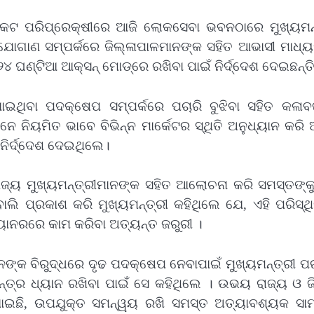
ଂକଟ ପରିପ୍ରେକ୍ଷୀରେ ଆଜି ଲୋକସେବା ଭବନଠାରେ ମୁଖ୍ୟମନ୍
ୋଗାଣ ସମ୍ପର୍କରେ ଜିଲ୍ଳାପାଳମାନଙ୍କ ସହିତ ଆଭାସୀ ମାଧ୍
୪ ଘଣ୍ଟିଆ ଆକ୍ସନ୍‌ ମୋଡ୍‌ରେ ରଖିବା ପାଇଁ ନିର୍ଦ୍ଦେଶ ଦେଇଛନ୍ତି
ଯାଇଥିବା ପଦକ୍ଷେପ ସମ୍ପର୍କରେ ପଚାରି ବୁଝିବା ସହିତ କଳାବଜ
େ ନିୟମିତ ଭାବେ ବିଭିନ୍ନ ମାର୍କେଟର ସ୍ଥିତି ଅନୁଧ୍ୟାନ କରି 
ନିର୍ଦ୍ଦେଶ ଦେଇଥିଲେ।
ଜ୍ୟ ମୁଖ୍ୟମନ୍ତ୍ରୀମାନଙ୍କ ସହିତ ଆଲୋଚନା କରି ସମସ୍ତଙ୍କୁ 
ୋଲି ପ୍ରକାଶ କରି ମୁଖ୍ୟମନ୍ତ୍ରୀ କହିଥିଲେ ଯେ, ଏହି ପରିସ୍ଥ
୍ୟାନରରେ କାମ କରିବା ଅତ୍ୟନ୍ତ ଜରୁରୀ ।
ନଙ୍କ ବିରୁଦ୍ଧରେ ଦୃଢ ପଦକ୍ଷେପ ନେବାପାଇଁ ମୁଖ୍ୟମନ୍ତ୍ରୀ ପର
୍ର ଧ୍ୟାନ ରଖିବା ପାଇଁ ସେ କହିଥିଲେ । ଉଭୟ ରାଜ୍ୟ ଓ ଜି
କରାଯାଇଛି, ଉପଯୁକ୍ତ ସମନ୍ୱୟ ରଖି ସମସ୍ତ ଅତ୍ୟାବଶ୍ୟକ ସାମ