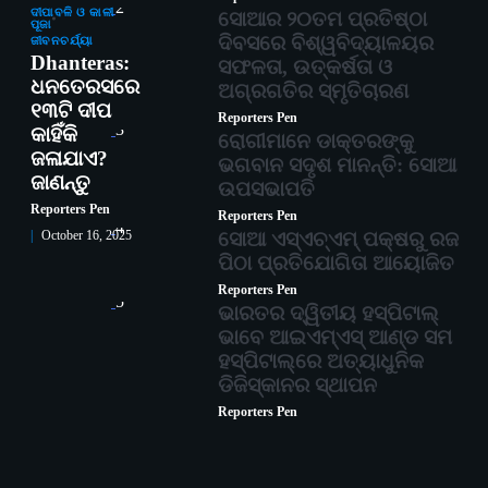
2
ଦୀପାବଳି ଓ କାଳୀ
ସୋଆର ୨୦ତମ ପ୍ରତିଷ୍ଠା
ପୂଜା
ଦିବସରେ ବିଶ୍ୱବିଦ୍ୟାଳୟର
ଜୀବନଚର୍ଯ୍ୟା
Dhanteras:
ସଫଳତା, ଉତ୍କର୍ଷତା ଓ
ଧନତେରସରେ
ଅଗ୍ରଗତିର ସ୍ମୃତିଚାରଣ
୧୩ଟି ଦୀପ
Reporters Pen
3
କାହିଁକି
ରୋଗୀମାନେ ଡାକ୍ତରଙ୍କୁ
ଜଳାଯାଏ?
ଭଗବାନ ସଦୃଶ ମାନନ୍ତି: ସୋଆ
ଜାଣନ୍ତୁ
ଉପସଭାପତି
Reporters Pen
Reporters Pen
4
ସୋଆ ଏସ୍‌ଏଚ୍‌ଏମ୍ ପକ୍ଷରୁ ରଜ
October 16, 2025
ପିଠା ପ୍ରତିଯୋଗିତା ଆୟୋଜିତ
Reporters Pen
5
ଭାରତର ଦ୍ୱିତୀୟ ହସ୍ପିଟାଲ୍
ଭାବେ ଆଇଏମ୍‌ଏସ୍ ଆଣ୍ଡ ସମ
ହସ୍ପିଟାଲ୍‌ରେ ଅତ୍ୟାଧୁନିକ
ଡିଜିସ୍କାନର ସ୍ଥାପନ
Reporters Pen