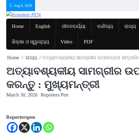
Skip
Aug 8, 2026
to
content
Home
English
ଜୀବନଚର୍ଯ୍ୟା
ବାଣିଜ୍ୟ
ରାଜ୍ୟ
ଶିକ୍ଷା ଓ ସ୍ୱାସ୍ଥ୍ୟ
Video
PDF
Home
ରାଜ୍ୟ
ଅତ୍ୟାବଶ୍ୟକୀୟ ସାମଗ୍ରୀର ଉପଲବ୍ଧତା ସମ୍ପର୍କରେ ନ
ଅତ୍ୟାବଶ୍ୟକୀୟ ସାମଗ୍ରୀର ଉପଲ
କରନ୍ତୁ : ମୁଖ୍ୟମନ୍ତ୍ରୀ
March 30, 2026
Reporters Pen
Reporterspen