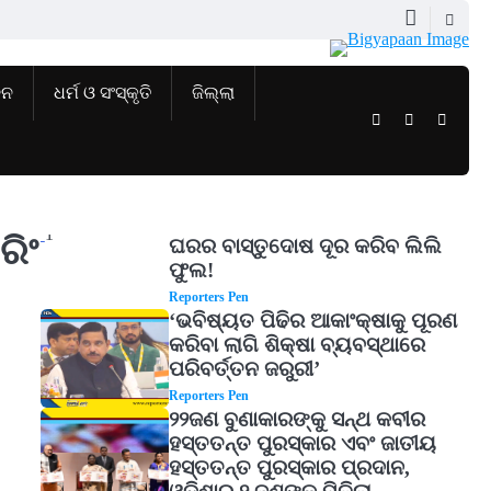
ଜନ
ଧର୍ମ ଓ ସଂସ୍କୃତି
ଜିଲ୍ଲା
Twitter
Facebook
Instag
1
ରିଂ
ଘରର ବାସ୍ତୁଦୋଷ ଦୂର କରିବ ଲିଲି
ଫୁଲ!
Reporters Pen
‘ଭବିଷ୍ୟତ ପିଢିର ଆକାଂକ୍ଷାକୁ ପୂରଣ
କରିବା ଲାଗି ଶିକ୍ଷା ବ୍ୟବସ୍ଥାରେ
ପରିବର୍ତ୍ତନ ଜରୁରୀ’
Reporters Pen
2
୨୨ଜଣ ବୁଣାକାରଙ୍କୁ ସନ୍ଥ କବୀର
ହସ୍ତତନ୍ତ ପୁରସ୍କାର ଏବଂ ଜାତୀୟ
ହସ୍ତତନ୍ତ ପୁରସ୍କାର ପ୍ରଦାନ,