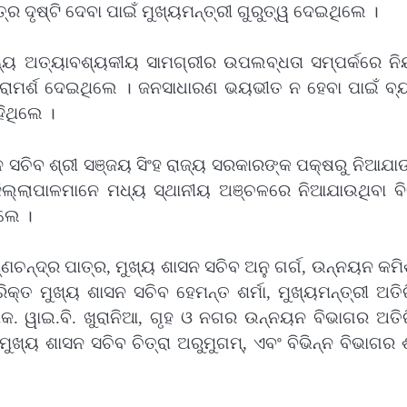
 ଦୃଷ୍ଟି ଦେବା ପାଇଁ ମୁଖ୍ୟମନ୍ତ୍ରୀ ଗୁରୁତ୍ୱ ଦେଇଥିଲେ ।
ୟାନ୍ୟ ଅତ୍ୟାବଶ୍ୟକୀୟ ସାମଗ୍ରୀର ଉପଲବ୍ଧତା ସମ୍ପର୍କରେ ନି
ରୀ ପରାମର୍ଶ ଦେଇଥିଲେ । ଜନସାଧାରଣ ଭୟଭୀତ ନ ହେବା ପାଇଁ ବ
ହିଥିଲେ ।
ସଚିବ ଶ୍ରୀ ସଞ୍ଜୟ ସିଂହ ରାଜ୍ୟ ସରକାରଙ୍କ ପକ୍ଷରୁ ନିଆଯାଉ
ଜିଲ୍ଲାପାଳମାନେ ମଧ୍ୟ ସ୍ଥାନୀୟ ଅଞ୍ଚଳରେ ନିଆଯାଉଥିବା ବିଭ
ଲେ ।
ଣଚନ୍ଦ୍ର ପାତ୍ର, ମୁଖ୍ୟ ଶାସନ ସଚିବ ଅନୁ ଗର୍ଗ, ଉନ୍ନୟନ କ
ିକ୍ତ ମୁଖ୍ୟ ଶାସନ ସଚିବ ହେମନ୍ତ ଶର୍ମା, ମୁଖ୍ୟମନ୍ତ୍ରୀ ଅତି
େଶକ. ୱାଇ.ବି. ଖୁରାନିଆ, ଗୃହ ଓ ନଗର ଉନ୍ନୟନ ବିଭାଗର ଅତି
ୁଖ୍ୟ ଶାସନ ସଚିବ ଚିତ୍ରା ଅରୁମୁଗମ୍‌, ଏବଂ ବିଭିନ୍ନ ବିଭାଗର