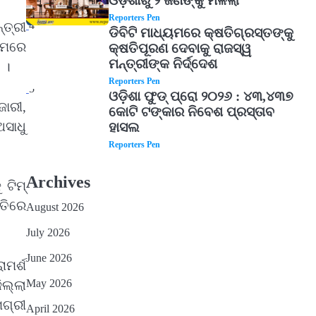
ଓଡ଼ିଶାରୁ ୨ ଜଣଙ୍କୁ ମିଳିଲା
Reporters Pen
3
4
ତ୍ରୀ
ଡିବିଟି ମାଧ୍ୟମରେ କ୍ଷତିଗ୍ରସ୍ତଙ୍କୁ
ୟମରେ
କ୍ଷତିପୂରଣ ଦେବାକୁ ରାଜସ୍ୱ
ମନ୍ତ୍ରୀଙ୍କ ନିର୍ଦ୍ଦେଶ
 ।
Reporters Pen
5
ଓଡ଼ିଶା ଫୁଡ୍ ପ୍ରୋ ୨୦୨୬ : ୪୩,୪୩୭
ାରୀ,
କୋଟି ଟଙ୍କାର ନିବେଶ ପ୍ରସ୍ତାବ
ଅସାଧୁ
ହାସଲ
Reporters Pen
Archives
ଟିମ୍‌
ିତିରେ
August 2026
July 2026
June 2026
ାମର୍ଶ
May 2026
ଲ୍ଲା
ଗ୍ରୀ
April 2026