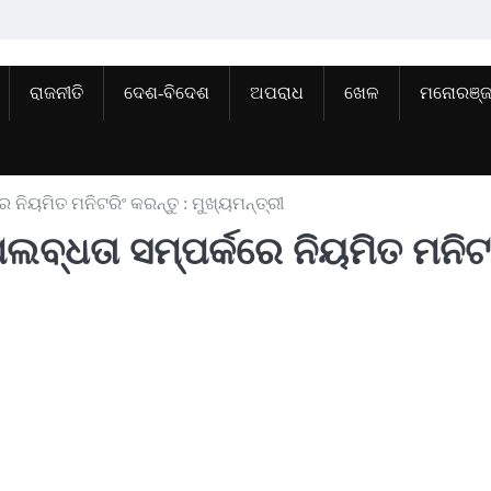
ରାଜନୀତି
ଦେଶ-ବିଦେଶ
ଅପରାଧ
ଖେଳ
ମନୋରଞ୍
ିୟମିତ ମନିଟରିଂ କରନ୍ତୁ : ମୁଖ୍ୟମନ୍ତ୍ରୀ
ବ୍ଧତା ସମ୍ପର୍କରେ ନିୟମିତ ମନିଟ