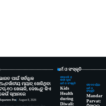
t
ଧର୍ମ ଓ ସଂସ୍କୃତି
ଭାରତ ପାଇଁ ସର୍ବାଧିକ
ଦୀପାବଳି ଓ
କାଳୀ ପୂଜା
ଅନ୍ତର୍ଜାତୀୟ ମ୍ୟାଚ୍ ଖେଳିଥିବା
ଧର୍ମ ଓ ସଂସ୍କୃତି
ଜୀବନଚର୍ଯ୍ୟା
Kids
ଟପ୍-୧୦ ଖେଳାଳି, ଦେଖନ୍ତୁ କିଏ
ଧର୍ମ ଓ
ସଂସ୍କୃତି
Health
କେଉଁ ସ୍ଥାନରେ
Mandar
during
Reporters Pen
August 8, 2026
Parvat:
Diwali: