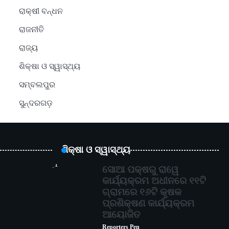
ରାକ୍ଷୀ ବନ୍ଧନ
ରାଜନୀତି
ରାଜ୍ୟ
ଶିକ୍ଷା ଓ ସ୍ୱାସ୍ଥ୍ୟ
ସମ୍ବଲପୁର
ସୁନ୍ଦରଗଡ଼
ଶିକ୍ଷା ଓ ସ୍ୱାସ୍ଥ୍ୟ
1
ସୋଆ ପକ୍ଷରୁ ରାୱେ
କାର୍ଯ୍ୟକ୍ରମ ଅଧୀନରେ ୧୧ଟି
ଗ୍ରାମରେ ୧୬ଟି କୃଷକ
ପ୍ରଶିକ୍ଷଣ କାର୍ଯ୍ୟକ୍ରମ
ଆୟୋଜିତ
Reporters Pen