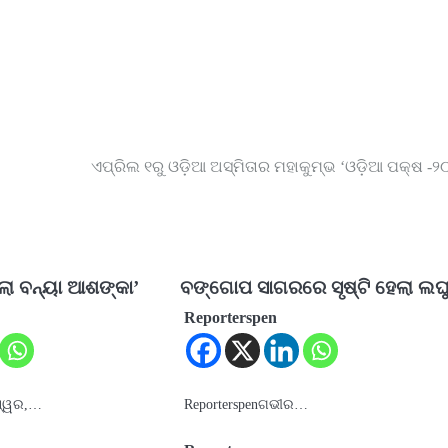
ଏପ୍ରିଲ ୧ରୁ ଓଡ଼ିଆ ଅସ୍ମିତାର ମହାକୁମ୍ଭ ‘ଓଡ଼ିଆ ପକ୍ଷ -୨
ଲା ବନ୍ୟା ଆଶଙ୍କା’
ବଙ୍ଗୋପ ସାଗରରେ ସୃଷ୍ଟି ହେଲା ଲଘ
Reporterspen
ଶ୍ୱର,…
Reporterspenଗଭୀର…