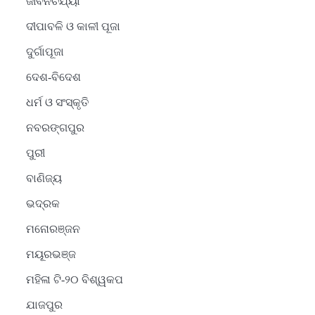
ଜୀବନଚର୍ଯ୍ୟା
ଦୀପାବଳି ଓ କାଳୀ ପୂଜା
ଦୁର୍ଗାପୂଜା
ଦେଶ-ବିଦେଶ
ଧର୍ମ ଓ ସଂସ୍କୃତି
ନବରଙ୍ଗପୁର
ପୁରୀ
ବାଣିଜ୍ୟ
ଭଦ୍ରକ
ମନୋରଞ୍ଜନ
ମୟୂରଭଞ୍ଜ
ମହିଳା ଟି-୨୦ ବିଶ୍ୱକପ
ଯାଜପୁର