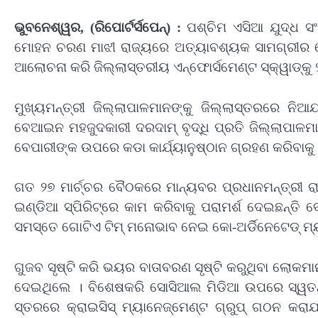
ଭୁବନେଶ୍ୱର, (ରିପୋର୍ଟର୍ସପେନ୍‌) :
ପଶ୍ଚିମ ଏସିଆ ଯୁଦ୍ଧ ସ
ମୋହନ ଚରଣ ମାଝୀ ରାଜ୍ୟରେ ଅତ୍ୟାବଶ୍ୟକ ସାମଗ୍ରୀର ଯ
ଆଲୋଚନା କରି ଜିଲ୍ଲାସ୍ତରୀୟ ଏନ୍‌ଫୋର୍ସମେଣ୍ଟ ସ୍କ୍ୱାଡ୍କୁ ୨
ମୁଖ୍ୟମନ୍ତ୍ରୀ ଜିଲ୍ଲାପାଳମାନଙ୍କୁ ଜିଲ୍ଲାସ୍ତରରେ ନିଆ
ବେଆଇନ ମହଜୁଦକାରୀ ଦରଦାମ୍‌ ବୃଦ୍ଧି ପ୍ରତି ଜିଲ୍ଲାପାଳମାନ
ବେପାରୀଙ୍କ ଉପରେ କଡା କାର୍ଯ୍ୟାନୁଷ୍ଠାନ ଗ୍ରହଣ କରିବାକୁ 
ଗତ ୨୭ ମାର୍ଚ୍ଚର ବୈଠକରେ ମାନ୍ୟବର ପ୍ରଧାନମନ୍ତ୍ରୀ ରା
ଇଣ୍ଡିଆ ସ୍ପିରିଟ୍ରେ କାମ କରିବାକୁ ପରାମର୍ଶ ଦେଇଛନ୍ତି ବ
ସମସ୍ତେ ଗୋଟିଏ ଟିମ୍‌ ମନୋଭାବ ନେଇ କୋ-ଅର୍ଡିନେଟେଡ୍‌ ମ
ଗୁଜବ ସୃଷ୍ଟି କରି ଭୟର ବାତାବରଣ ସୃଷ୍ଟି କରୁଥିବା ଲୋକମା
ଦେଇଥିଲେ । ବିଶେଷକରି ସୋସିଆଲ ମିଡିଆ ଉପରେ ସ୍ୱତନ୍ତ
ସ୍ତରରେ କ୍ରାଇସିସ୍‌ ମ୍ୟାନେଜ୍‌ମେଣ୍ଟ ଗ୍ରୁପ୍‌ ଗଠନ 