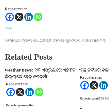
Reporterspen
ରାଜ୍ୟ
ଶୋଭାଯାତ୍ରାରେ ବିଧାୟକଙ୍କ ଫାଙ୍କା ଗୁଳିଚାଳନା, ଭିଡିଓ ଭାଇରାଲ
Post
navigation
Related Posts
weather news: ୧୩ ଏପ୍ରିଲରେ ଏହି ୮ଟି
‘ମହାନଦୀରେ ଟଳି
ଜିଲ୍ଲାରେ ହେବ ଝଡ଼ବର୍ଷା
Reporterspen
Reporterspen
Reporterspenଭୁବନେ
Reporterspenweather…