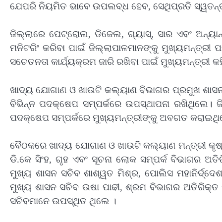
ଯେପରି ନିୟମିତ ଭାବେ ଉପଲବ୍ଧ ହେବ, ସେଥିପ୍ରତି ସ୍ୱତନ୍ତ୍ର
ଜିଲ୍ଲାରେ ପେଟ୍ରୋଲ, ଡିଜେଲ, ଗ୍ୟାସ୍‌, ସାର ଏବଂ ଅନ୍
ମନିଟରିଂ କରିବା ପାଇଁ ଜିଲ୍ଲାପାଳମାନଙ୍କୁ ମୁଖ୍ୟମନ୍ତ୍
ସଚେତନତା କାର୍ଯ୍ୟକ୍ରମ ଜାରି ରଖିବା ପାଇଁ ମୁଖ୍ୟମନ୍ତ୍ରୀ କ
ଖାଦ୍ୟ ଯୋଗାଣ ଓ ଖାଉଟି କଲ୍ୟାଣ ବିଭାଗର ପ୍ରମୁଖ ଶାସନ 
ବିଭିନ୍ନ ପଦକ୍ଷେପ ସମ୍ପର୍କରେ ଉପସ୍ଥାପନା ରଖିଥିଲେ। 
ପଦକ୍ଷେପ ସମ୍ପର୍କରେ ମୁଖ୍ୟମନ୍ତ୍ରୀଙ୍କୁ ଅବଗତ କରାଇଥି
ବୈଠକରେ ଖାଦ୍ୟ ଯୋଗାଣ ଓ ଖାଉଟି କଲ୍ୟାଣ ମନ୍ତ୍ରୀ କୃଷ୍
ଡି.କେ ସିଂହ, ଗୃହ ଏବଂ ସୂଚନା ଲୋକ ସମ୍ପର୍କ ବିଭାଗର ଅତିର
ମୁଖ୍ୟ ଶାସନ ସଚିବ ଶାଶ୍ୱତ ମିଶ୍ର, ପୋଲିସ ମହାନିର୍ଦ୍ଦ
ମୁଖ୍ୟ ଶାସନ ସଚିବ ଉଷା ପାଢୀ, ଶ୍ରମ ବିଭାଗର ଅତିରିକ୍ତ ମ
ସଚିବମାନେ ଉପସ୍ଥିତ ଥିଲେ ।