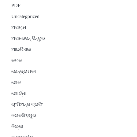
PDF
Uncategorized
ଅପରାଧ
ଅପରେସନ୍ ସିନ୍ଦୁର
ଆଇପିଏଲ
କଟକ
କେନ୍ଦ୍ରାପଡ଼ା
ଖେଳ
ଖୋର୍ଦ୍ଧା
ଚାଂପିଅନ୍ସ ଟ୍ରଫି
ଜଗତସିଂହପୁର
ଜିଲ୍ଲା