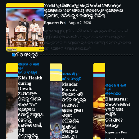
୨୨ଜଣ ବୁଣାକାରଙ୍କୁ ସନ୍ଥ କବୀର ହସ୍ତତନ୍ତ
ପୁରସ୍କାର ଏବଂ ଜାତୀୟ ହସ୍ତତନ୍ତ ପୁରସ୍କାର
ପ୍ରଦାନ, ଓଡ଼ିଶାରୁ ୨ ଜଣଙ୍କୁ ମିଳିଲା
Reporters Pen
August 7, 2026
ଭୁବନେଶ୍ୱର, (ରିପୋର୍ଟର୍ସ ପେନ୍‌): ରାଷ୍ଟ୍ରପତି ଦ୍ରୌପଦୀ
ମୁର୍ମୁ ଆଜି ନୂଆଦିଲ୍ଲୀର ରାଷ୍ଟ୍ରପତି ଭବନ ସାଂସ୍କୃତିକ
କେନ୍ଦ୍ରରେ ଆୟୋଜିତ ଦ୍ୱାଦଶ ଜାତୀୟ ହସ୍ତତନ୍ତ ଦିବସ
ସମାରୋହରେ ଯୋଗ ଦେଇଛନ୍ତି…
ଧର୍ମ ଓ ସଂସ୍କୃତି
ଦୀପାବଳି ଓ କାଳୀ
ପୂଜା
ଧର୍ମ ଓ ସଂସ୍କୃତି
ଜୀବନଚର୍ଯ୍ୟା
Kids Health
ଧର୍ମ ଓ ସଂସ୍କୃତି
during
Mandar
ଦୀପାବଳି ଓ କାଳୀ
Diwali:
Parvat:
ପୂଜା
ଆପଣଙ୍କ
ଜୀବନଚର୍ଯ୍ୟା
ବିହାରର ଏହି
ପିଲାକୁ ବାଣର
Dhanteras:
ପର୍ବତ ସମୁଦ୍ର
ଶବ୍ଦ ଏବଂ
ଧନତେରସରେ
ମନ୍ଥନର
ପ୍ରଦୂଷଣ
୧୩ଟି ଦୀପ
ସ୍ଥାନ ଥିଲା।
ଯୋଗୁଁ ଅସୁସ୍ଥ
କାହିଁକି
ଏହାର
ହେବାରୁ
ଜଳାଯାଏ?
ପୌରାଣିକ
ରୋକିବା ପାଇଁ,
ଜାଣନ୍ତୁ
ଗୁରୁତ୍ୱ
ଏହି
ବିଷୟରେ
Reporters Pen
2
ସୋଆର ୨୦ତମ ପ୍ରତିଷ୍ଠା ଦିବସରେ
ଟିପ୍ସଗୁଡ଼ିକୁ
ଜାଣନ୍ତୁ।