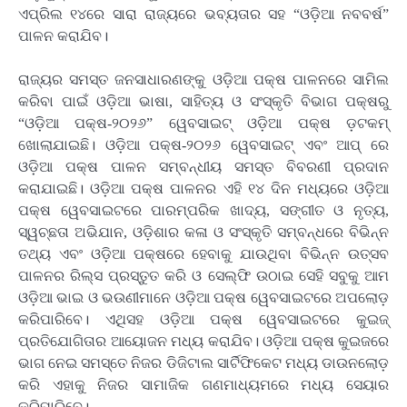
ଏପ୍ରିଲ ୧୪ରେ ସାରା ରାଜ୍ୟରେ ଭବ୍ୟତାର ସହ “ଓଡ଼ିଆ ନବବର୍ଷ”
ପାଳନ କରାଯିବ।
ରାଜ୍ୟର ସମସ୍ତ ଜନସାଧାରଣଙ୍କୁ ଓଡ଼ିଆ ପକ୍ଷ ପାଳନରେ ସାମିଲ
କରିବା ପାଇଁ ଓଡ଼ିଆ ଭାଷା, ସାହିତ୍ୟ ଓ ସଂସ୍କୃତି ବିଭାଗ ପକ୍ଷରୁ
“ଓଡ଼ିଆ ପକ୍ଷ-୨୦୨୬” ୱେବସାଇଟ୍‌ ଓଡ଼ିଆ ପକ୍ଷ ଡ଼ଟକମ୍‌
ଖୋଲାଯାଇଛି। ଓଡ଼ିଆ ପକ୍ଷ-୨୦୨୬ ୱେବସାଇଟ୍‌ ଏବଂ ଆପ୍‌ ରେ
ଓଡ଼ିଆ ପକ୍ଷ ପାଳନ ସମ୍ବନ୍ଧୀୟ ସମସ୍ତ ବିବରଣୀ ପ୍ରଦାନ
କରାଯାଇଛି। ଓଡ଼ିଆ ପକ୍ଷ ପାଳନର ଏହି ୧୪ ଦିନ ମଧ୍ୟରେ ଓଡ଼ିଆ
ପକ୍ଷ ୱେବସାଇଟରେ ପାରମ୍ପରିକ ଖାଦ୍ୟ, ସଙ୍ଗୀତ ଓ ନୃତ୍ୟ,
ସ୍ୱଚ୍‌ଛତା ଅଭିଯାନ, ଓଡ଼ିଶାର କଳା ଓ ସଂସ୍କୃତି ସମ୍ବନ୍ଧରେ ବିଭିନ୍ନ
ତଥ୍ୟ ଏବଂ ଓଡ଼ିଆ ପକ୍ଷରେ ହେବାକୁ ଯାଉଥିବା ବିଭିନ୍ନ ଉତ୍ସବ
ପାଳନର ରିଲ୍ସ ପ୍ରସ୍ତୁତ କରି ଓ ସେଲ୍ଫି ଉଠାଇ ସେହି ସବୁକୁ ଆମ
ଓଡ଼ିଆ ଭାଇ ଓ ଭଉଣୀମାନେ ଓଡ଼ିଆ ପକ୍ଷ ୱେବସାଇଟରେ ଅପଲୋଡ଼
କରିପାରିବେ। ଏଥିସହ ଓଡ଼ିଆ ପକ୍ଷ ୱେବସାଇଟରେ କୁଇଜ୍‌
ପ୍ରତିଯୋଗିତାର ଆୟୋଜନ ମଧ୍ୟ କରାଯିବ। ଓଡ଼ିଆ ପକ୍ଷ କୁଇଜରେ
ଭାଗ ନେଇ ସମସ୍ତେ ନିଜର ଡିଜିଟାଲ ସାର୍ଟିଫିକେଟ ମଧ୍ୟ ଡାଉନଲୋଡ଼
କରି ଏହାକୁ ନିଜର ସାମାଜିକ ଗଣମାଧ୍ୟମରେ ମଧ୍ୟ ସେୟାର
କରିପାରିବେ।