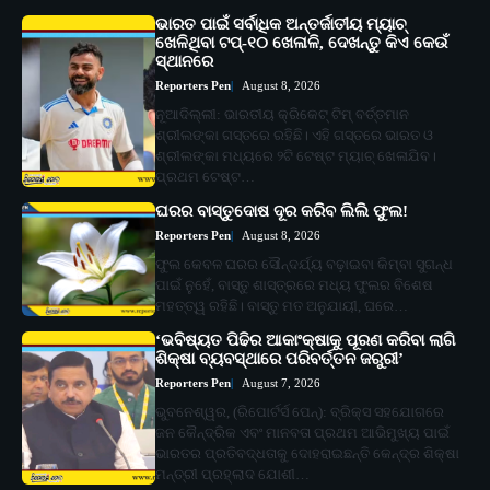
ଭାରତ ପାଇଁ ସର୍ବାଧିକ ଅନ୍ତର୍ଜାତୀୟ ମ୍ୟାଚ୍
ଖେଳିଥିବା ଟପ୍-୧୦ ଖେଳାଳି, ଦେଖନ୍ତୁ କିଏ କେଉଁ
ସ୍ଥାନରେ
Reporters Pen
August 8, 2026
ନୂଆଦିଲ୍ଲୀ: ଭାରତୀୟ କ୍ରିକେଟ୍ ଟିମ୍ ବର୍ତ୍ତମାନ
ଶ୍ରୀଲଙ୍କା ଗସ୍ତରେ ରହିଛି। ଏହି ଗସ୍ତରେ ଭାରତ ଓ
ଶ୍ରୀଲଙ୍କା ମଧ୍ୟରେ ୨ଟି ଟେଷ୍ଟ ମ୍ୟାଚ୍ ଖେଳାଯିବ।
ପ୍ରଥମ ଟେଷ୍ଟ…
ଘରର ବାସ୍ତୁଦୋଷ ଦୂର କରିବ ଲିଲି ଫୁଲ!
Reporters Pen
August 8, 2026
ଫୁଲ କେବଳ ଘରର ସୌନ୍ଦର୍ଯ୍ୟ ବଢ଼ାଇବା କିମ୍ବା ସୁଗନ୍ଧ
ପାଇଁ ନୁହେଁ, ବାସ୍ତୁ ଶାସ୍ତ୍ରରେ ମଧ୍ୟ ଫୁଲର ବିଶେଷ
ମହତ୍ତ୍ୱ ରହିଛି। ବାସ୍ତୁ ମତ ଅନୁଯାୟୀ, ଘରେ…
‘ଭବିଷ୍ୟତ ପିଢିର ଆକାଂକ୍ଷାକୁ ପୂରଣ କରିବା ଲାଗି
ଶିକ୍ଷା ବ୍ୟବସ୍ଥାରେ ପରିବର୍ତ୍ତନ ଜରୁରୀ’
Reporters Pen
August 7, 2026
ଭୁବନେଶ୍ୱର, (ରିପୋର୍ଟର୍ସ ପେନ୍‌): ବ୍ରିକ୍ସ ସହଯୋଗରେ
ଜନ କୈନ୍ଦ୍ରିକ ଏବଂ ମାନବତା ପ୍ରଥମ ଆଭିମୁଖ୍ୟ ପାଇଁ
ଭାରତର ପ୍ରତିବଦ୍ଧତାକୁ ଦୋହରାଇଛନ୍ତି କେନ୍ଦ୍ର ଶିକ୍ଷା
ମନ୍ତ୍ରୀ ପ୍ରହ୍ଲାଦ ଯୋଶୀ…