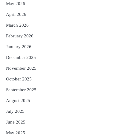
ଡିବିଟି ମାଧ୍ୟମରେ କ୍ଷତିଗ୍ରସ୍ତଙ୍କୁ
May 2026
କ୍ଷତିପୂରଣ ଦେବାକୁ ରାଜସ୍ୱ ମନ୍ତ୍ରୀଙ୍କ
ନିର୍ଦ୍ଦେଶ
Reporters Pen
April 2026
5
ଓଡ଼ିଶା ଫୁଡ୍ ପ୍ରୋ ୨୦୨୬ : ୪୩,୪୩୭ କୋଟି
March 2026
ଟଙ୍କାର ନିବେଶ ପ୍ରସ୍ତାବ ହାସଲ
February 2026
Reporters Pen
January 2026
December 2025
November 2025
October 2025
September 2025
August 2025
July 2025
June 2025
May 2025