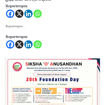
Reporterspen
Reporterspen…
Reporterspen
2
‘ଭବିଷ୍ୟତ ପିଢିର ଆକାଂକ୍ଷାକୁ ପୂରଣ କରିବା
ଲାଗି ଶିକ୍ଷା ବ୍ୟବସ୍ଥାରେ ପରିବର୍ତ୍ତନ ଜରୁରୀ’
Reporters Pen