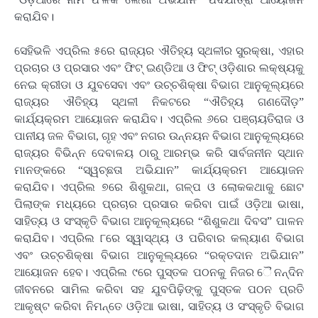
କରାଯିବ।
ସେହିଭଳି ଏପ୍ରିଲ ୫ରେ ରାଜ୍ୟର ଐତିହ୍ୟ ସ୍ଥଳୀର ସୁରକ୍ଷା, ଏହାର
ପ୍ରଚାର ଓ ପ୍ରସାର ଏବଂ ଫିଟ୍‌ ଇଣ୍ଡିଆ ଓ ଫିଟ୍‌ ଓଡ଼ିଶାର ଲକ୍ଷ୍ୟକୁ
ନେଇ କ୍ରୀଡା ଓ ଯୁବସେବା ଏବଂ ଉଚ୍‌ଚଶିକ୍ଷା ବିଭାଗ ଆନୁକୂଲ୍ୟରେ
ରାଜ୍ୟର ଐତିହ୍ୟ ସ୍ଥଳୀ ନିକଟରେ “ଐତିହ୍ୟ ଗଣଦୌଡ଼”
କାର୍ଯ୍ୟକ୍ରମ ଆୟୋଜନ କରାଯିବ। ଏପ୍ରିଲ ୬ରେ ପଞ୍ଚାୟତିରାଜ ଓ
ପାନୀୟ ଜଳ ବିଭାଗ, ଗୃହ ଏବଂ ନଗର ଉନ୍ନୟନ ବିଭାଗ ଆନୁକୂଲ୍ୟରେ
ରାଜ୍ୟର ବିଭିନ୍ନ ଦେବାଳୟ ଠାରୁ ଆରମ୍ଭ କରି ସାର୍ବଜନୀନ ସ୍ଥାନ
ମାନଙ୍କରେ “ସ୍ୱଚ୍ଛତା ଅଭିଯାନ” କାର୍ଯ୍ୟକ୍ରମ ଆୟୋଜନ
କରାଯିବ। ଏପ୍ରିଲ ୭ରେ ଶିଶୁକଥା, ଗଳ୍ପ ଓ ଲୋକକଥାକୁ ଛୋଟ
ପିଲାଙ୍କ ମଧ୍ୟରେ ପ୍ରଚାର ପ୍ରସାର କରିବା ପାଇଁ ଓଡ଼ିଆ ଭାଷା,
ସାହିତ୍ୟ ଓ ସଂସ୍କୃତି ବିଭାଗ ଆନୁକୂଲ୍ୟରେ “ଶିଶୁକଥା ଦିବସ” ପାଳନ
କରାଯିବ। ଏପ୍ରିଲ ୮ରେ ସ୍ୱାସ୍ଥ୍ୟ ଓ ପରିବାର କଲ୍ୟାଣ ବିଭାଗ
ଏବଂ ଉଚ୍ଚଶିକ୍ଷା ବିଭାଗ ଆନୁକୂଲ୍ୟରେ “ରକ୍ତଦାନ ଅଭିଯାନ”
ଆୟୋଜନ ହେବ। ଏପ୍ରିଲ ୯ରେ ପୁସ୍ତକ ପଠନକୁ ନିଜର ୈନନ୍ଦିନ
ଜୀବନରେ ସାମିଲ କରିବା ସହ ଯୁବପିଢ଼ିଙ୍କୁ ପୁସ୍ତକ ପଠନ ପ୍ରତି
ଆକୃଷ୍ଟ କରିବା ନିମନ୍ତେ ଓଡ଼ିଆ ଭାଷା, ସାହିତ୍ୟ ଓ ସଂସ୍କୃତି ବିଭାଗ