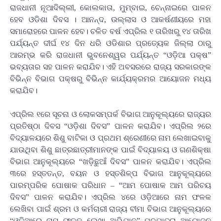
ରାଜଧାନୀ ନୂଆଦିଲ୍ଲୀ, କୋଲକାତା, ମୁମ୍ବାଇ, ଚେନ୍ନାଇରେ ପାଳନ
ହେବ ଓଡିଶା ଦିବସ । ଆନନ୍ଦ, ଉଲ୍ଲାସ ଓ ଆକର୍ଷଣୀୟରେ ମହା
ସମାରୋହରେ ପାଳନ ହେବ। ଚଳିତ ବର୍ଷ ଏପ୍ରିଲ ୧ ତାରିଖରୁ ୧୪ ତାରିଖ
ପର୍ଯ୍ୟନ୍ତ ଦୀର୍ଘ ୧୪ ଦିନ ଧରି ଓଡିଶାର ପ୍ରତ୍ୟେକ ଜିଲ୍ଲା ଠାରୁ
ଆରମ୍ଭ କରି ରାଜଧାନୀ ଭୁବନେଶ୍ୱର ପର୍ଯ୍ୟନ୍ତ “ଓଡ଼ିଆ ପକ୍ଷ”
ଭବ୍ୟତାର ସହ ପାଳନ କରାଯିବ। ଏହି ଅବସରରେ ରାଜ୍ୟ ସରକାରଙ୍କ
ବିଭିନ୍ନ ବିଭାଗ ପକ୍ଷରୁ ବିଭିନ୍ନ କାର୍ଯ୍ୟକ୍ରମର ଆୟୋଜନ ମଧ୍ୟ
କରାଯିବ।
ଏପ୍ରିଲ ୧ରେ ସୂଚନା ଓ ଲୋକସମ୍ପର୍କ ବିଭାଗ ଆନୁକୂଲ୍ୟରେ ରାଜ୍ୟର
ପ୍ରତିଷ୍ଠା ଦିବସ “ଓଡ଼ିଶା ଦିବସ” ପାଳନ କରାଯିବ। ଏପ୍ରିଲ ୨ରେ
ବିଦ୍ୟାଳୟରେ ଶିଶୁ ବାଟିକା ଓ ପ୍ରଥମ ଶ୍ରେଣୀରେ ନାମ ଲେଖାଇବାକୁ
ଯାଉଥିବା ଶିଶୁ ଛାତ୍ରଛାତ୍ରୀମାନଙ୍କ ପାଇଁ ବିଦ୍ୟାଳୟ ଓ ଗଣଶିକ୍ଷା
ବିଭାଗ ଆନୁକୂଲ୍ୟରେ “ଖଡ଼ିଛୁଆଁ ଦିବସ” ପାଳନ କରାଯିବ। ଏପ୍ରିଲ
୩ରେ ହସ୍ତତନ୍ତ, ବୟନ ଓ ହସ୍ତଶିଳ୍ପ ବିଭାଗ ଆନୁକୂଲ୍ୟରେ
ପାରମ୍ପରିକ ପୋଷାକ ପରିଧାନ – “ଆମ ପୋଷାକ ଆମ ପରିଚୟ
ଦିବସ” ପାଳନ କରାଯିବ। ଏପ୍ରିଲ ୪ରେ ଓଡ଼ିଆରେ ନାମ ଫଳକ
ଲେଖିବା ପାଇଁ ଶ୍ରମ ଓ କର୍ମଚାରୀ ରାଜ୍ୟ ବୀମା ବିଭାଗ ଆନୁକୂଲ୍ୟରେ
“ଓଡ଼ିଆରେ ନାମ ଫଳକ ଲେଖା ଅଭିଯାନ” ପଦଯାତ୍ରା ଆୟୋଜନ