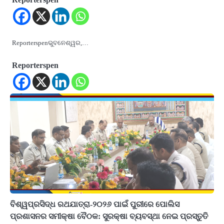
Reporterspenଭୁବନେଶ୍ୱର,…
Reporterspen
ବିଶ୍ୱପ୍ରସିଦ୍ଧ ରଥଯାତ୍ରା-୨୦୨୬ ପାଇଁ ପୁରୀରେ ପୋଲିସ
ପ୍ରଶାସନର ସମୀକ୍ଷା ବୈଠକ: ସୁରକ୍ଷା ବ୍ୟବସ୍ଥା ନେଇ ପ୍ରସ୍ତୁତି