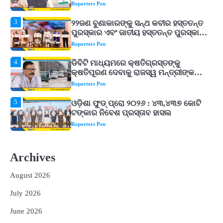
ପ୍ରଦାନ, ଓଡ଼ିଶାରୁ ୨ ଜଣଙ୍କୁ ମିଳିଲା
Reporters Pen
4
ଡିବିଟି ମାଧ୍ୟମରେ କ୍ଷତିଗ୍ରସ୍ତଙ୍କୁ
କ୍ଷତିପୂରଣ ଦେବାକୁ ରାଜସ୍ୱ ମନ୍ତ୍ରୀଙ୍କ
ନିର୍ଦ୍ଦେଶ
Reporters Pen
5
ଓଡ଼ିଶା ଫୁଡ୍ ପ୍ରୋ ୨୦୨୬ : ୪୩,୪୩୭ କୋଟି
ଟଙ୍କାର ନିବେଶ ପ୍ରସ୍ତାବ ହାସଲ
Reporters Pen
1
ଘରର ବାସ୍ତୁଦୋଷ ଦୂର କରିବ ଲିଲି ଫୁଲ!
Reporters Pen
2
‘ଭବିଷ୍ୟତ ପିଢିର ଆକାଂକ୍ଷାକୁ ପୂରଣ କରିବା
ଲାଗି ଶିକ୍ଷା ବ୍ୟବସ୍ଥାରେ ପରିବର୍ତ୍ତନ ଜରୁରୀ’
Archives
Reporters Pen
August 2026
3
୨୨ଜଣ ବୁଣାକାରଙ୍କୁ ସନ୍ଥ କବୀର ହସ୍ତତନ୍ତ
ପୁରସ୍କାର ଏବଂ ଜାତୀୟ ହସ୍ତତନ୍ତ ପୁରସ୍କାର
July 2026
ପ୍ରଦାନ, ଓଡ଼ିଶାରୁ ୨ ଜଣଙ୍କୁ ମିଳିଲା
Reporters Pen
June 2026
4