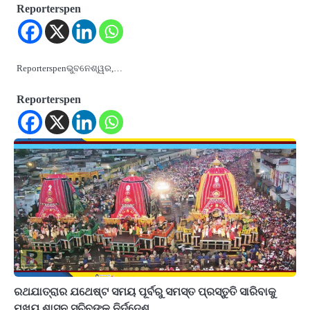
Reporterspen
Reporterspenଭୁବନେଶ୍ୱର,…
Reporterspen
ରଥଯାତ୍ରାର ଯଥେଷ୍ଟ ସମୟ ପୂର୍ବରୁ ସମସ୍ତ ପ୍ରସ୍ତୁତି ସାରିବାକୁ
ମୁଖ୍ୟ ଶାସନ ସଚିବଙ୍କ ନିର୍ଦ୍ଦେଶ