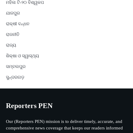
ମହିଳା ଟି-୨୦ ବିଶ୍ୱକପ
ଯାଜପୁର
ରାକ୍ଷୀ ବନ୍ଧନ
ରାଜନୀତି
ରାଜ୍ୟ
ଶିକ୍ଷା ଓ ସ୍ୱାସ୍ଥ୍ୟ
ସମ୍ବଲପୁର
ସୁନ୍ଦରଗଡ଼
Reporters PEN
Our (Reporters PEN) mission is to deliver timely, accurate, and
comprehensive news coverage that keeps our readers informed