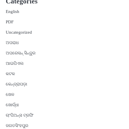
Categories
English
PDF
Uncategorized
ଅପରାଧ
ଅପରେସନ୍ ସିନ୍ଦୁର
ଆଇପିଏଲ
କଟକ
କେନ୍ଦ୍ରାପଡ଼ା
ଖେଳ
ଖୋର୍ଦ୍ଧା
ଚାଂପିଅନ୍ସ ଟ୍ରଫି
ଜଗତସିଂହପୁର