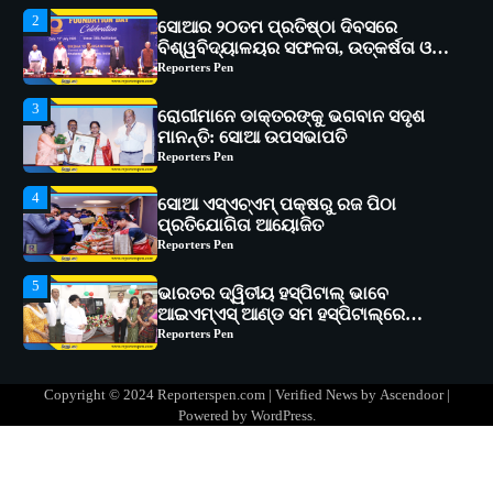
3
ରୋଗୀମାନେ ଡାକ୍ତରଙ୍କୁ ଭଗବାନ ସଦୃଶ
ମାନନ୍ତି: ସୋଆ ଉପସଭାପତି
Reporters Pen
4
ସୋଆ ଏସ୍‌ଏଚ୍‌ଏମ୍ ପକ୍ଷରୁ ରଜ ପିଠା
ପ୍ରତିଯୋଗିତା ଆୟୋଜିତ
Reporters Pen
5
ଭାରତର ଦ୍ୱିତୀୟ ହସ୍ପିଟାଲ୍ ଭାବେ
ଆଇଏମ୍‌ଏସ୍ ଆଣ୍ଡ ସମ ହସ୍ପିଟାଲ୍‌ରେ
ଅତ୍ୟାଧୁନିକ ଡିଜିସ୍କାନର ସ୍ଥାପନ
Reporters Pen
1
ସୋଆ ପକ୍ଷରୁ ରାୱେ କାର୍ଯ୍ୟକ୍ରମ ଅଧୀନରେ
୧୧ଟି ଗ୍ରାମରେ ୧୬ଟି କୃଷକ ପ୍ରଶିକ୍ଷଣ
କାର୍ଯ୍ୟକ୍ରମ ଆୟୋଜିତ
Reporters Pen
2
ସୋଆର ୨୦ତମ ପ୍ରତିଷ୍ଠା ଦିବସରେ
Copyright © 2024 Reporterspen.com | Verified News by
Ascendoor
|
ବିଶ୍ୱବିଦ୍ୟାଳୟର ସଫଳତା, ଉତ୍କର୍ଷତା ଓ
Powered by
WordPress
.
ଅଗ୍ରଗତିର ସ୍ମୃତିଚାରଣ
Reporters Pen
3
ରୋଗୀମାନେ ଡାକ୍ତରଙ୍କୁ ଭଗବାନ ସଦୃଶ
ମାନନ୍ତି: ସୋଆ ଉପସଭାପତି