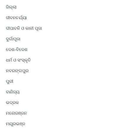
ଜିଲ୍ଲା
ଜୀବନଚର୍ଯ୍ୟା
ଦୀପାବଳି ଓ କାଳୀ ପୂଜା
ଦୁର୍ଗାପୂଜା
ଦେଶ-ବିଦେଶ
ଧର୍ମ ଓ ସଂସ୍କୃତି
ନବରଙ୍ଗପୁର
ପୁରୀ
ବାଣିଜ୍ୟ
ଭଦ୍ରକ
ମନୋରଞ୍ଜନ
ମୟୂରଭଞ୍ଜ