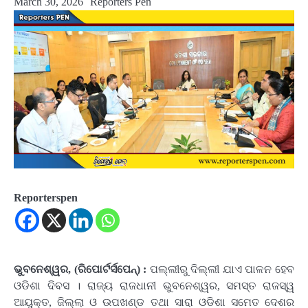
March 30, 2026
Reporters Pen
Reporterspen
ଭୁବନେଶ୍ୱର, (ରିପୋର୍ଟର୍ସପେନ୍‌) :
ପଲ୍ଲୀରୁ ଦିଲ୍ଲୀ ଯାଏ ପାଳନ ହେବ
ଓଡିଶା ଦିବସ । ରାଜ୍ୟ ରାଜଧାନୀ ଭୁବନେଶ୍ୱର, ସମସ୍ତ ରାଜସ୍ୱ
ଆୟୁକ୍ତ, ଜିଲ୍ଲା ଓ ଉପଖଣ୍ଡ ତଥା ସାରା ଓଡିଶା ସମେତ ଦେଶର