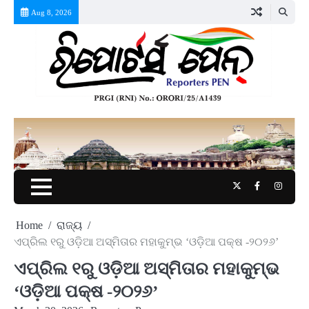
Skip
Aug 8, 2026
to
content
Twitter
Facebook
Instag
Home
ରାଜ୍ୟ
ଏପ୍ରିଲ ୧ରୁ ଓଡ଼ିଆ ଅସ୍ମିତାର ମହାକୁମ୍ଭ ‘ଓଡ଼ିଆ ପକ୍ଷ -୨୦୨୬’
ଏପ୍ରିଲ ୧ରୁ ଓଡ଼ିଆ ଅସ୍ମିତାର ମହାକୁମ୍ଭ
‘ଓଡ଼ିଆ ପକ୍ଷ -୨୦୨୬’