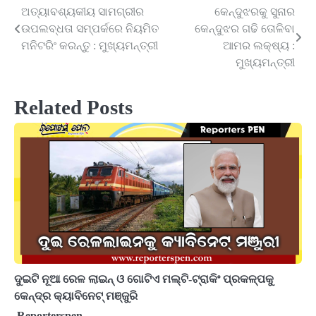
ଅତ୍ୟାବଶ୍ୟକୀୟ ସାମଗ୍ରୀର
କେନ୍ଦୁଝରକୁ ସୁନାର
Post
ଉପଲବ୍ଧତା ସମ୍ପର୍କରେ ନିୟମିତ
କେନ୍ଦୁଝର ଗଢି ତୋଳିବା
navigation
ମନିଟରିଂ କରନ୍ତୁ : ମୁଖ୍ୟମନ୍ତ୍ରୀ
ଆମର ଲକ୍ଷ୍ୟ :
ମୁଖ୍ୟମନ୍ତ୍ରୀ
Related Posts
ଦୁଇଟି ନୂଆ ରେଳ ଲାଇନ୍‌ ଓ ଗୋଟିଏ ମଲ୍ଟି-ଟ୍ରାକିଂ ପ୍ରକଳ୍ପକୁ
କେନ୍ଦ୍ର କ୍ୟାବିନେଟ୍‌ ମଞ୍ଜୁରି
Reporterspen