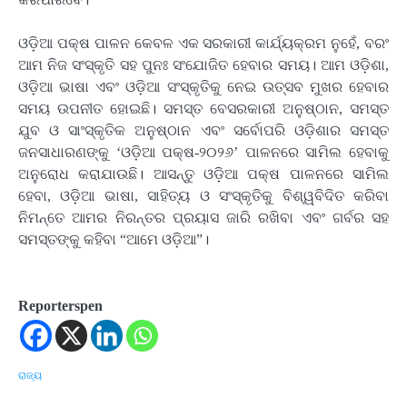
ଓଡ଼ିଆ ପକ୍ଷ ପାଳନ କେବଳ ଏକ ସରକାରୀ କାର୍ଯ୍ୟକ୍ରମ ନୁହେଁ, ବରଂ
ଆମ ନିଜ ସଂସ୍କୃତି ସହ ପୁନଃ ସଂଯୋଜିତ ହେବାର ସମୟ। ଆମ ଓଡ଼ିଶା,
ଓଡ଼ିଆ ଭାଷା ଏବଂ ଓଡ଼ିଆ ସଂସ୍କୃତିକୁ ନେଇ ଉତ୍ସବ ମୁଖର ହେବାର
ସମୟ ଉପନୀତ ହୋଇଛି। ସମସ୍ତ ବେସରକାରୀ ଅନୁଷ୍ଠାନ, ସମସ୍ତ
ଯୁବ ଓ ସାଂସ୍କୃତିକ ଅନୁଷ୍ଠାନ ଏବଂ ସର୍ବୋପରି ଓଡ଼ିଶାର ସମସ୍ତ
ଜନସାଧାରଣଙ୍କୁ ‘ଓଡ଼ିଆ ପକ୍ଷ-୨୦୨୬’ ପାଳନରେ ସାମିଲ ହେବାକୁ
ଅନୁରୋଧ କରାଯାଉଛି। ଆସନ୍ତୁ ଓଡ଼ିଆ ପକ୍ଷ ପାଳନରେ ସାମିଲ
ହେବା, ଓଡ଼ିଆ ଭାଷା, ସାହିତ୍ୟ ଓ ସଂସ୍କୃତିକୁ ବିଶ୍ୱବିଦିତ କରିବା
ନିମନ୍ତେ ଆମର ନିରନ୍ତର ପ୍ରୟାସ ଜାରି ରଖିବା ଏବଂ ଗର୍ବର ସହ
ସମସ୍ତଙ୍କୁ କହିବା “ଆମେ ଓଡ଼ିଆ”।
Reporterspen
ରାଜ୍ୟ