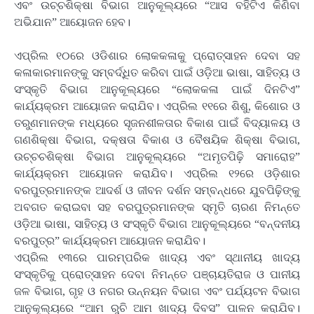
ଏବଂ ଉଚ୍ଚଶିକ୍ଷା ବିଭାଗ ଆନୁକୂଲ୍ୟରେ “ଆସ ବହିଟିଏ କିଣିବା
ଅଭିଯାନ” ଆୟୋଜନ ହେବ।
ଏପ୍ରିଲ ୧୦ରେ ଓଡିଶାର ଲୋକକଳାକୁ ପ୍ରୋତ୍ସାହନ ଦେବା ସହ
କଳାକାରମାନଙ୍କୁ ସମ୍ବର୍ଦ୍ଧିତ କରିବା ପାଇଁ ଓଡ଼ିଆ ଭାଷା, ସାହିତ୍ୟ ଓ
ସଂସ୍କୃତି ବିଭାଗ ଆନୁକୂଲ୍ୟରେ “ଲୋକକଳା ପାଇଁ ଦିନଟିଏ”
କାର୍ଯ୍ୟକ୍ରମ ଆୟୋଜନ କରାଯିବ। ଏପ୍ରିଲ ୧୧ରେ ଶିଶୁ, କିଶୋର ଓ
ତରୁଣମାନଙ୍କ ମଧ୍ୟରେ ସୃଜନଶୀଳତାର ବିକାଶ ପାଇଁ ବିଦ୍ୟାଳୟ ଓ
ଗଣଶିକ୍ଷା ବିଭାଗ, ଦକ୍ଷତା ବିକାଶ ଓ ବୈଷୟିକ ଶିକ୍ଷା ବିଭାଗ,
ଉଚ୍ଚଚଶିକ୍ଷା ବିଭାଗ ଆନୁକୂଲ୍ୟରେ “ଅମୃତପିଢ଼ି ସମାରୋହ”
କାର୍ଯ୍ୟକ୍ରମ ଆୟୋଜନ କରାଯିବ। ଏପ୍ରିଲ ୧୨ରେ ଓଡ଼ିଶାର
ବରପୁତ୍ରମାନଙ୍କ ଆଦର୍ଶ ଓ ଜୀବନ ଦର୍ଶନ ସମ୍ବନ୍ଧରେ ଯୁବପିଢ଼ିଙ୍କୁ
ଅବଗତ କରାଇବା ସହ ବରପୁତ୍ରମାନଙ୍କ ସ୍ମୃତି ଚାରଣ ନିମନ୍ତେ
ଓଡ଼ିଆ ଭାଷା, ସାହିତ୍ୟ ଓ ସଂସ୍କୃତି ବିଭାଗ ଆନୁକୂଲ୍ୟରେ “ବନ୍ଦନୀୟ
ବରପୁତ୍ର” କାର୍ଯ୍ୟକ୍ରମ ଆୟୋଜନ କରାଯିବ।
ଏପ୍ରିଲ ୧୩ରେ ପାରମ୍ପରିକ ଖାଦ୍ୟ ଏବଂ ସ୍ଥାନୀୟ ଖାଦ୍ୟ
ସଂସ୍କୃତିକୁ ପ୍ରୋତ୍ସାହନ ଦେବା ନିମନ୍ତେ ପଞ୍ଚାୟତିରାଜ ଓ ପାନୀୟ
ଜଳ ବିଭାଗ, ଗୃହ ଓ ନଗର ଉନ୍ନୟନ ବିଭାଗ ଏବଂ ପର୍ଯ୍ୟଟନ ବିଭାଗ
ଆନୁକୂଲ୍ୟରେ “ଆମ ରୁଚି ଆମ ଖାଦ୍ୟ ଦିବସ” ପାଳନ କରାଯିବ।