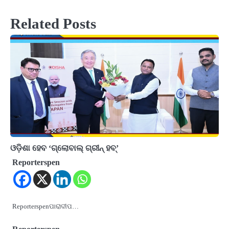
Related Posts
ଓଡ଼ିଶା ହେବ ‘ଗ୍ଲୋବାଲ୍ ଗ୍ରୀନ୍ ହବ୍‌’
Reporterspen
Reporterspenପାରାଦୀପ…