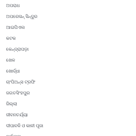
ଅପରାଧ
ଅପରେସନ୍ ସିନ୍ଦୁର
ଆଇପିଏଲ
କଟକ
କେନ୍ଦ୍ରାପଡ଼ା
ଖେଳ
ଖୋର୍ଦ୍ଧା
ଚାଂପିଅନ୍ସ ଟ୍ରଫି
ଜଗତସିଂହପୁର
ଜିଲ୍ଲା
ଜୀବନଚର୍ଯ୍ୟା
ଦୀପାବଳି ଓ କାଳୀ ପୂଜା