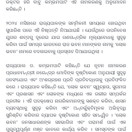
ଡକ୍ଟର ହରି ବାବୁ କମ୍ଭମପାଟି ଏହି ନାମକରଣକୁ ଅନୁମୋଦନ
କରିଛନ୍ତି ।
୨୦୨୪ ମସିହାରେ ରାଜ୍ୟପାଳଙ୍କ ସମ୍ମିଳନୀ ସମୟରେ ହୋଇଥିବା
ସୁପାରିଶ ପରେ ଏହି ନିଷ୍ପତ୍ତି ନିଆଯାଇଛି । ଯେଉଁଥିରେ ଉପନିବେଶ
ଯୁଗର ଶବ୍ଦରୁ ଦୂରେଇ ଯାଇ ଗଣତାନ୍ତ୍ରିକ ମୂଲ୍ୟବୋଧକୁ ସୁଦୃଢ଼
କରିବା ପାଇଁ ସମଗ୍ର ଭାରତରେ ରାଜ ଭବନ ମାନଙ୍କର ନାମକୁ ‘ଲୋକ
ଭବନ’ ନାମରେ ବଦଳାଇବାକୁ ପ୍ରସ୍ତାବ ଦିଆଯାଇଥିଲା ।
ରାଜ୍ୟପାଲ ଡ. କମ୍ଭମପାଟି କହିଛନ୍ତି ଯେ ନୂତନ ନାମକରଣ
ପ୍ରଧାନମନ୍ତ୍ରୀ ନରେନ୍ଦ୍ର ମୋଦିଙ୍କ ଦୃଷ୍ଟିକୋଣ ଅନୁଯାୟୀ ସୁଦୃଢ଼
ଜନସଂଯୋଗ ଏବଂ ଅଂଶଗ୍ରହଣ ପ୍ରତି ପ୍ରତିବଦ୍ଧତାକୁ ପ୍ରତିଫଳିତ
କରେ । ରାଜ୍ୟପାଳ କହିଛନ୍ତି ଯେ, ‘ଲୋକ ଭବନ’ ସ୍ୱଚ୍ଛତା, ସୁଗମତା
ଏବଂ ପ୍ରଶାସନ ଏବଂ ଲୋକଙ୍କ ମଧ୍ୟରେ ଏକ ଗଭୀର ସମ୍ପର୍କର
ପ୍ରତୀକ । ଏହି ପଦକ୍ଷେପ ନାଗରିକମାନଙ୍କୁ ସଶକ୍ତ କରିବା, ଶାସନ
ବ୍ୟବସ୍ଥାକୁ ସୁଦୃଢ଼ କରିବା ଏବଂ ଅନ୍ତର୍ଭୁକ୍ତିମୂଳକ ଅଭିବୃଦ୍ଧି
ସୁନିଶ୍ଚିତ କରିବାର ବ୍ୟାପକ ଦୃଷ୍ଟିକୋଣ ସହିତ ସମନ୍ୱିତ । ‘ଲୋକ
ଭବନ’ ଜନସାଧାରଣଙ୍କ ସହଭାଗିତା ଏବଂ ପରାମର୍ଶ ପାଇଁ ଏକ
ଗୁରୁତ୍ୱପୂର୍ଣ୍ଣ ମଞ୍ଚ ଭାବରେ କାର୍ଯ୍ୟ କରିବ । ସମସ୍ତଙ୍କ ପାଇଁ