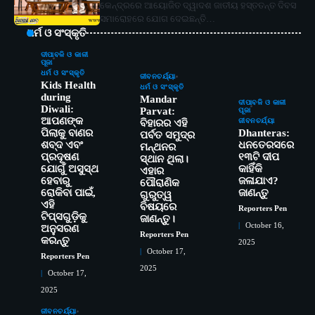
କେନ୍ଦ୍ରରେ ଆୟୋଜିତ ଦ୍ୱାଦଶ ଜାତୀୟ ହସ୍ତତନ୍ତ ଦିବସ
ସମାରୋହରେ ଯୋଗ ଦେଇଛନ୍ତି…
ଧର୍ମ ଓ ସଂସ୍କୃତି
ଦୀପାବଳି ଓ କାଳୀ
ପୂଜା
ଧର୍ମ ଓ ସଂସ୍କୃତି
ଜୀବନଚର୍ଯ୍ୟା
Kids Health
ଧର୍ମ ଓ ସଂସ୍କୃତି
during
Mandar
ଦୀପାବଳି ଓ କାଳୀ
Diwali:
Parvat:
ପୂଜା
ଆପଣଙ୍କ
ଜୀବନଚର୍ଯ୍ୟା
ବିହାରର ଏହି
ପିଲାକୁ ବାଣର
Dhanteras:
ପର୍ବତ ସମୁଦ୍ର
ଶବ୍ଦ ଏବଂ
ଧନତେରସରେ
ମନ୍ଥନର
ପ୍ରଦୂଷଣ
୧୩ଟି ଦୀପ
ସ୍ଥାନ ଥିଲା।
ଯୋଗୁଁ ଅସୁସ୍ଥ
କାହିଁକି
ଏହାର
ହେବାରୁ
ଜଳାଯାଏ?
ପୌରାଣିକ
ରୋକିବା ପାଇଁ,
ଜାଣନ୍ତୁ
ଗୁରୁତ୍ୱ
ଏହି
ବିଷୟରେ
Reporters Pen
2
ଟିପ୍ସଗୁଡ଼ିକୁ
ସୋଆର ୨୦ତମ ପ୍ରତିଷ୍ଠା ଦିବସରେ
ଜାଣନ୍ତୁ।
October 16,
ଅନୁସରଣ
ବିଶ୍ୱବିଦ୍ୟାଳୟର ସଫଳତା, ଉତ୍କର୍ଷତା ଓ
Reporters Pen
କରନ୍ତୁ
2025
ଅଗ୍ରଗତିର ସ୍ମୃତିଚାରଣ
Reporters Pen
October 17,
Reporters Pen
2025
3
October 17,
ରୋଗୀମାନେ ଡାକ୍ତରଙ୍କୁ ଭଗବାନ ସଦୃଶ
ମାନନ୍ତି: ସୋଆ ଉପସଭାପତି
2025
Reporters Pen
ଜୀବନଚର୍ଯ୍ୟା