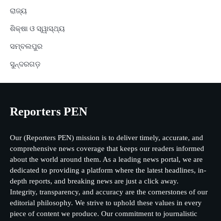
ରାଜ୍ୟ
ଶିକ୍ଷା ଓ ସ୍ୱାସ୍ଥ୍ୟ
ସମ୍ବଲପୁର
ସୁନ୍ଦରଗଡ଼
Reporters PEN
Our (Reporters PEN) mission is to deliver timely, accurate, and
comprehensive news coverage that keeps our readers informed
about the world around them. As a leading news portal, we are
dedicated to providing a platform where the latest headlines, in-
depth reports, and breaking news are just a click away.
Integrity, transparency, and accuracy are the cornerstones of our
editorial philosophy. We strive to uphold these values in every
piece of content we produce. Our commitment to journalistic