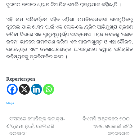
ସୁଗମତା ଉପରେ ଧ୍ୟାନ ଦିଆଯିବ ବୋଲି ରାଜ୍ୟପାଳ କହିଛନ୍ତି ।
ଏହି ନାମ ପରିବର୍ତ୍ତନ ସହିତ ଓଡ଼ିଶା ଉପନିବେଶବାଦୀ ନାମଗୁଡ଼ିକରୁ
ଦୂରେଇ ଯାଇ ଶାସନ ପାଇଁ ଏକ ଲୋକ-କେନ୍ଦ୍ରିକ ଆଭିମୁଖ୍ୟ ଗ୍ରହଣ
କରିବା ଦିଗରେ ଏକ ଗୁରୁତ୍ୱପୂର୍ଣ୍ଣ ପଦକ୍ଷେପ । ରାଜ ଭବନକୁ ‘ଲୋକ
ଭବନ’ ଭାବରେ ନାମକରଣ କରିବା ଏକ ମାଇଲଖୁଣ୍ଟ ଓ ଏହା ଗୌରବ,
ଗଣତନ୍ତ୍ର ଏବଂ ଜନସାଧାରଣଙ୍କ ଅଂଶଗ୍ରହଣ ଦ୍ୱାରା ପରିଚାଳିତ
ଭବିଷ୍ୟତକୁ ପ୍ରତିଫଳିତ କରେ ।
Reporterspen
ରାଜ୍ୟ
ସଂସଦରେ ମୋଦିଙ୍କ କଟାକ୍ଷ-
ବିଏମସି ଅଞ୍ଚଳରେ ୫୦୦
Post
‘ଡ୍ରାମା ନୁହେଁ, ଡେଲିଭରି
ଏକର ସରକାରୀ ଜମି
navigation
ଦରକାର’
ଜବରଦଖଲ