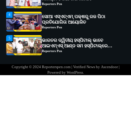
Reporters Pen
5
ଭାରତର ଦ୍ୱିତୀୟ ହସ୍ପିଟାଲ୍ ଭାବେ
ଆଇଏମ୍‌ଏସ୍ ଆଣ୍ଡ ସମ ହସ୍ପିଟାଲ୍‌ରେ
ଅତ୍ୟାଧୁନିକ ଡିଜିସ୍କାନର ସ୍ଥାପନ
Reporters Pen
1
ସୋଆ ପକ୍ଷରୁ ରାୱେ କାର୍ଯ୍ୟକ୍ରମ ଅଧୀନରେ
୧୧ଟି ଗ୍ରାମରେ ୧୬ଟି କୃଷକ ପ୍ରଶିକ୍ଷଣ
କାର୍ଯ୍ୟକ୍ରମ ଆୟୋଜିତ
Reporters Pen
2
ସୋଆର ୨୦ତମ ପ୍ରତିଷ୍ଠା ଦିବସରେ
Copyright © 2024 Reporterspen.com | Verified News by
Ascendoor
|
ବିଶ୍ୱବିଦ୍ୟାଳୟର ସଫଳତା, ଉତ୍କର୍ଷତା ଓ
Powered by
WordPress
.
ଅଗ୍ରଗତିର ସ୍ମୃତିଚାରଣ
Reporters Pen
3
ରୋଗୀମାନେ ଡାକ୍ତରଙ୍କୁ ଭଗବାନ ସଦୃଶ
ମାନନ୍ତି: ସୋଆ ଉପସଭାପତି
Reporters Pen
4
ସୋଆ ଏସ୍‌ଏଚ୍‌ଏମ୍ ପକ୍ଷରୁ ରଜ ପିଠା
ପ୍ରତିଯୋଗିତା ଆୟୋଜିତ
Reporters Pen