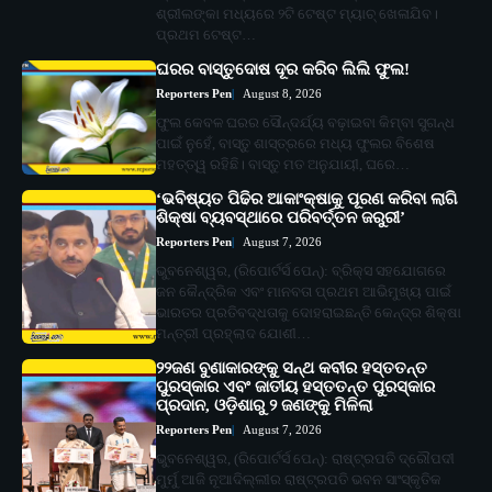
ଶ୍ରୀଲଙ୍କା ମଧ୍ୟରେ ୨ଟି ଟେଷ୍ଟ ମ୍ୟାଚ୍ ଖେଳାଯିବ।
ପ୍ରଥମ ଟେଷ୍ଟ…
ଘରର ବାସ୍ତୁଦୋଷ ଦୂର କରିବ ଲିଲି ଫୁଲ!
Reporters Pen
August 8, 2026
ଫୁଲ କେବଳ ଘରର ସୌନ୍ଦର୍ଯ୍ୟ ବଢ଼ାଇବା କିମ୍ବା ସୁଗନ୍ଧ
ପାଇଁ ନୁହେଁ, ବାସ୍ତୁ ଶାସ୍ତ୍ରରେ ମଧ୍ୟ ଫୁଲର ବିଶେଷ
ମହତ୍ତ୍ୱ ରହିଛି। ବାସ୍ତୁ ମତ ଅନୁଯାୟୀ, ଘରେ…
‘ଭବିଷ୍ୟତ ପିଢିର ଆକାଂକ୍ଷାକୁ ପୂରଣ କରିବା ଲାଗି
ଶିକ୍ଷା ବ୍ୟବସ୍ଥାରେ ପରିବର୍ତ୍ତନ ଜରୁରୀ’
Reporters Pen
August 7, 2026
ଭୁବନେଶ୍ୱର, (ରିପୋର୍ଟର୍ସ ପେନ୍‌): ବ୍ରିକ୍ସ ସହଯୋଗରେ
ଜନ କୈନ୍ଦ୍ରିକ ଏବଂ ମାନବତା ପ୍ରଥମ ଆଭିମୁଖ୍ୟ ପାଇଁ
ଭାରତର ପ୍ରତିବଦ୍ଧତାକୁ ଦୋହରାଇଛନ୍ତି କେନ୍ଦ୍ର ଶିକ୍ଷା
ମନ୍ତ୍ରୀ ପ୍ରହ୍ଲାଦ ଯୋଶୀ…
୨୨ଜଣ ବୁଣାକାରଙ୍କୁ ସନ୍ଥ କବୀର ହସ୍ତତନ୍ତ
ପୁରସ୍କାର ଏବଂ ଜାତୀୟ ହସ୍ତତନ୍ତ ପୁରସ୍କାର
ପ୍ରଦାନ, ଓଡ଼ିଶାରୁ ୨ ଜଣଙ୍କୁ ମିଳିଲା
Reporters Pen
August 7, 2026
ଭୁବନେଶ୍ୱର, (ରିପୋର୍ଟର୍ସ ପେନ୍‌): ରାଷ୍ଟ୍ରପତି ଦ୍ରୌପଦୀ
ମୁର୍ମୁ ଆଜି ନୂଆଦିଲ୍ଲୀର ରାଷ୍ଟ୍ରପତି ଭବନ ସାଂସ୍କୃତିକ