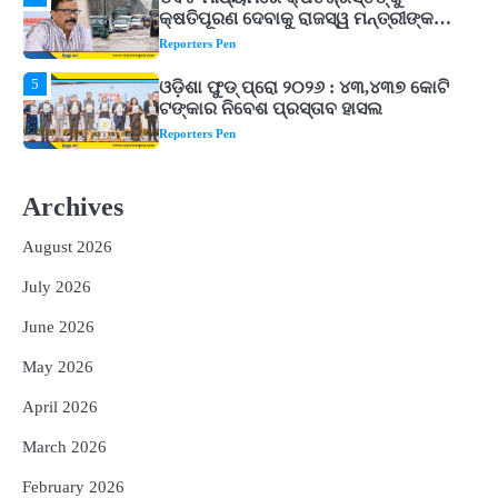
ଟଙ୍କାର ନିବେଶ ପ୍ରସ୍ତାବ ହାସଲ
Reporters Pen
1
ଘରର ବାସ୍ତୁଦୋଷ ଦୂର କରିବ ଲିଲି ଫୁଲ!
Reporters Pen
2
‘ଭବିଷ୍ୟତ ପିଢିର ଆକାଂକ୍ଷାକୁ ପୂରଣ କରିବା
ଲାଗି ଶିକ୍ଷା ବ୍ୟବସ୍ଥାରେ ପରିବର୍ତ୍ତନ ଜରୁରୀ’
Archives
Reporters Pen
August 2026
3
୨୨ଜଣ ବୁଣାକାରଙ୍କୁ ସନ୍ଥ କବୀର ହସ୍ତତନ୍ତ
ପୁରସ୍କାର ଏବଂ ଜାତୀୟ ହସ୍ତତନ୍ତ ପୁରସ୍କାର
July 2026
ପ୍ରଦାନ, ଓଡ଼ିଶାରୁ ୨ ଜଣଙ୍କୁ ମିଳିଲା
Reporters Pen
June 2026
4
ଡିବିଟି ମାଧ୍ୟମରେ କ୍ଷତିଗ୍ରସ୍ତଙ୍କୁ
May 2026
କ୍ଷତିପୂରଣ ଦେବାକୁ ରାଜସ୍ୱ ମନ୍ତ୍ରୀଙ୍କ
ନିର୍ଦ୍ଦେଶ
Reporters Pen
April 2026
5
ଓଡ଼ିଶା ଫୁଡ୍ ପ୍ରୋ ୨୦୨୬ : ୪୩,୪୩୭ କୋଟି
March 2026
ଟଙ୍କାର ନିବେଶ ପ୍ରସ୍ତାବ ହାସଲ
February 2026
Reporters Pen