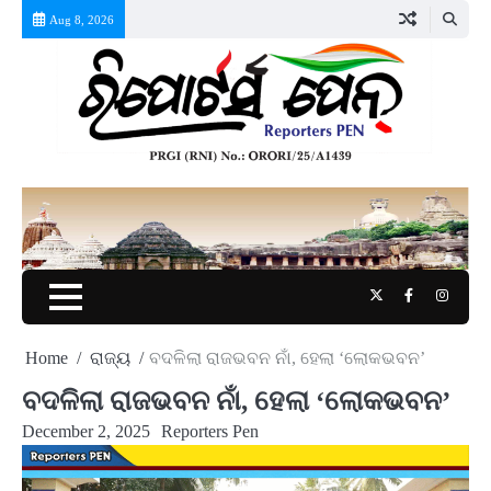
Skip
Aug 8, 2026
to
content
Twitter
Facebook
Instag
Home
ରାଜ୍ୟ
ବଦଳିଲା ରାଜଭବନ ନାଁ, ହେଲା ‘ଲୋକଭବନ’
ବଦଳିଲା ରାଜଭବନ ନାଁ, ହେଲା ‘ଲୋକଭବନ’
December 2, 2025
Reporters Pen