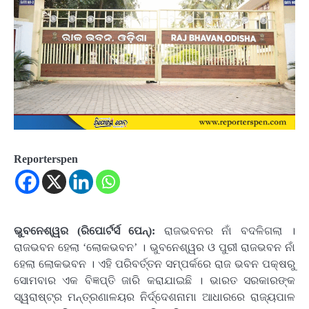
Reporterspen
ଭୁବନେଶ୍ୱର (ରିପୋର୍ଟର୍ସ ପେନ୍‌):
ରାଜଭବନର ନାଁ ବଦଳିଗଲା ।
ରାଜଭବନ ହେଲା ‘ଲୋକଭବନ’ । ଭୁବନେଶ୍ୱର ଓ ପୁରୀ ରାଜଭବନ ନାଁ
ହେଲା ଲୋକଭବନ । ଏହି ପରିବର୍ତ୍ତନ ସମ୍ପର୍କରେ ରାଜ ଭବନ ପକ୍ଷରୁ
ସୋମବାର ଏକ ବିଜ୍ଞପ୍ତି ଜାରି କରାଯାଇଛି । ଭାରତ ସରକାରଙ୍କ
ସ୍ୱରାଷ୍ଟ୍ର ମନ୍ତ୍ରଣାଳୟର ନିର୍ଦ୍ଦେଶନାମା ଆଧାରରେ ରାଜ୍ୟପାଳ