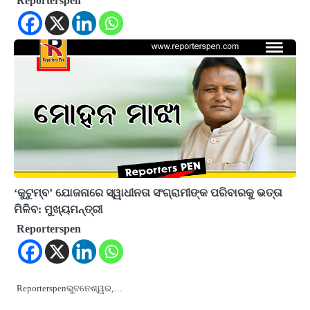
Reporterspen
‘କୁଟୁମ୍ବ’ ଯୋଜନାରେ ସ୍ୱାଧୀନତା ସଂଗ୍ରାମୀଙ୍କ ପରିବାରକୁ ଭତ୍ତା
ମିଳିବ: ମୁଖ୍ୟମନ୍ତ୍ରୀ
Reporterspen
Reporterspenଭୁବନେଶ୍ୱର,…