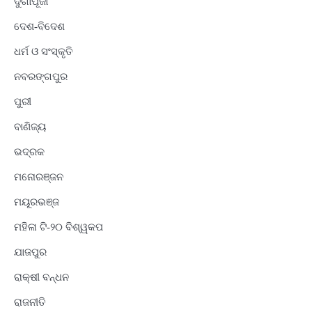
ଦୁର୍ଗାପୂଜା
ଦେଶ-ବିଦେଶ
ଧର୍ମ ଓ ସଂସ୍କୃତି
ନବରଙ୍ଗପୁର
ପୁରୀ
ବାଣିଜ୍ୟ
ଭଦ୍ରକ
ମନୋରଞ୍ଜନ
ମୟୂରଭଞ୍ଜ
ମହିଳା ଟି-୨୦ ବିଶ୍ୱକପ
ଯାଜପୁର
ରାକ୍ଷୀ ବନ୍ଧନ
ରାଜନୀତି