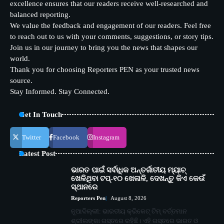
excellence ensures that our readers receive well-researched and
balanced reporting.
We value the feedback and engagement of our readers. Feel free
to reach out to us with your comments, suggestions, or story tips.
Join us in our journey to bring you the news that shapes our
world.
Thank you for choosing Reporters PEN as your trusted news
source.
Stay Informed. Stay Connected.
Get In Touch
Twitter
Facebook
Instagram
Latest Post
ଭାରତ ପାଇଁ ସର୍ବାଧିକ ଅନ୍ତର୍ଜାତୀୟ ମ୍ୟାଚ୍
ଖେଳିଥିବା ଟପ୍-୧୦ ଖେଳାଳି, ଦେଖନ୍ତୁ କିଏ କେଉଁ
ସ୍ଥାନରେ
Reporters Pen
August 8, 2026
ନୂଆଦିଲ୍ଲୀ: ଭାରତୀୟ କ୍ରିକେଟ୍ ଟିମ୍ ବର୍ତ୍ତମାନ
ଶ୍ରୀଲଙ୍କା ଗସ୍ତରେ ରହିଛି। ଏହି ଗସ୍ତରେ ଭାରତ ଓ