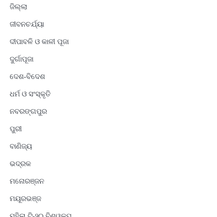
ଜିଲ୍ଲା
ଜୀବନଚର୍ଯ୍ୟା
ଦୀପାବଳି ଓ କାଳୀ ପୂଜା
ଦୁର୍ଗାପୂଜା
ଦେଶ-ବିଦେଶ
ଧର୍ମ ଓ ସଂସ୍କୃତି
ନବରଙ୍ଗପୁର
ପୁରୀ
ବାଣିଜ୍ୟ
ଭଦ୍ରକ
ମନୋରଞ୍ଜନ
ମୟୂରଭଞ୍ଜ
ମହିଳା ଟି-୨୦ ବିଶ୍ୱକପ