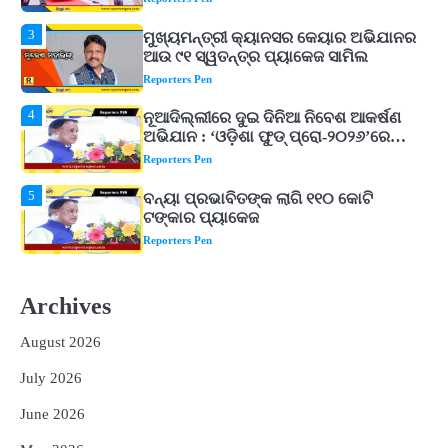
Reporters Pen
4
ନୂଆଦିଲ୍ଲୀରେ ଦୁଇ ଦିନିଆ ନିବେଶ ଆକର୍ଷଣ
ଅଭିଯାନ : ‘ଓଡ଼ିଶା ଫୁଡ୍ ପ୍ରୋ-୨୦୨୬’ରେ
ଖାଦ୍ୟ ପ୍ରକ୍ରିୟାକରଣ କ୍ଷେତ୍ରକୁ ମିଳିବ
Reporters Pen
ଗୁରୁତ୍ୱ
5
ବନ୍ୟା ପ୍ରଭାବିତଙ୍କ ଲାଗି ୧୧୦ କୋଟି
ଟଙ୍କାର ପ୍ୟାକେଜ
Reporters Pen
1
ଆସାମରେ ଭୟଙ୍କର ବନ୍ୟା ମୃତ୍ୟୁ ସଂଖ୍ୟା
୮୯କୁ ବୃଦ୍ଧି
Reporters Pen
2
ତିନି ଦିନିଆ ଓଡିଶାଗସ୍ତ ସାରି ଦିଲ୍ଲୀ
ଫେରିଗଲେ ରାଷ୍ଟ୍ରପତି
Archives
Reporters Pen
August 2026
3
ମୁଖ୍ୟମନ୍ତ୍ରୀ କ୍ୟାନସର କେୟାର ଅଭିଯାନର
July 2026
ଆଉ ୯୧ ସ୍ୱତନ୍ତ୍ର ପ୍ୟାକେଜ ସାମିଲ
Reporters Pen
June 2026
4
ନୂଆଦିଲ୍ଲୀରେ ଦୁଇ ଦିନିଆ ନିବେଶ ଆକର୍ଷଣ