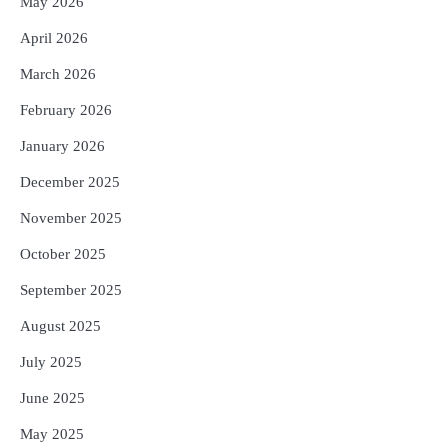
May 2026
ଅଭିଯାନ : ‘ଓଡ଼ିଶା ଫୁଡ୍ ପ୍ରୋ-୨୦୨୬’ରେ
ଖାଦ୍ୟ ପ୍ରକ୍ରିୟାକରଣ କ୍ଷେତ୍ରକୁ ମିଳିବ
Reporters Pen
April 2026
ଗୁରୁତ୍ୱ
5
ବନ୍ୟା ପ୍ରଭାବିତଙ୍କ ଲାଗି ୧୧୦ କୋଟି
March 2026
ଟଙ୍କାର ପ୍ୟାକେଜ
February 2026
Reporters Pen
January 2026
December 2025
November 2025
October 2025
September 2025
August 2025
July 2025
June 2025
May 2025