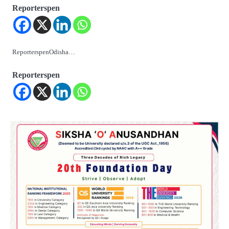
Reporterspen
ReporterspenOdisha…
Reporterspen
2
ତିନି ଦିନିଆ ଓଡିଶାଗସ୍ତ ସାରି ଦିଲ୍ଲୀ
ଫେରିଗଲେ ରାଷ୍ଟ୍ରପତି
Reporters Pen