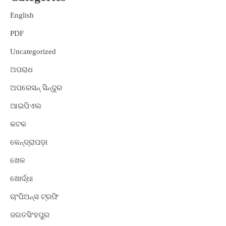
English
PDF
Uncategorized
ଅପରାଧ
ଅପରେସନ୍ ସିନ୍ଦୁର
ଆଇପିଏଲ
କଟକ
କେନ୍ଦ୍ରାପଡ଼ା
ଖେଳ
ଖୋର୍ଦ୍ଧା
ଚାଂପିଅନ୍ସ ଟ୍ରଫି
ଜଗତସିଂହପୁର