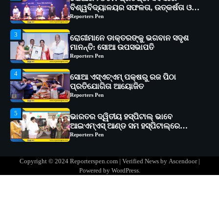
ରୋଗୀମାନେ ଡାକ୍ତରଙ୍କୁ ଭଗବାନ ସଦୃଶ
ମାନନ୍ତି: ସୋଆ ଉପସଭାପତି
Reporters Pen
4
ସୋଆ ଏସ୍‌ଏଚ୍‌ଏମ୍ ପକ୍ଷରୁ ରଜ ପିଠା
ପ୍ରତିଯୋଗିତା ଆୟୋଜିତ
Reporters Pen
5
ଭାରତର ଦ୍ୱିତୀୟ ହସ୍ପିଟାଲ୍ ଭାବେ
ଆଇଏମ୍‌ଏସ୍ ଆଣ୍ଡ ସମ ହସ୍ପିଟାଲ୍‌ରେ
ଅତ୍ୟାଧୁନିକ ଡିଜିସ୍କାନର ସ୍ଥାପନ
Reporters Pen
1
ସୋଆ ପକ୍ଷରୁ ରାୱେ କାର୍ଯ୍ୟକ୍ରମ ଅଧୀନରେ
୧୧ଟି ଗ୍ରାମରେ ୧୬ଟି କୃଷକ ପ୍ରଶିକ୍ଷଣ
କାର୍ଯ୍ୟକ୍ରମ ଆୟୋଜିତ
Reporters Pen
2
ସୋଆର ୨୦ତମ ପ୍ରତିଷ୍ଠା ଦିବସରେ
Copyright © 2024 Reporterspen.com | Verified News by
Ascendoor
|
ବିଶ୍ୱବିଦ୍ୟାଳୟର ସଫଳତା, ଉତ୍କର୍ଷତା ଓ
Powered by
WordPress
.
ଅଗ୍ରଗତିର ସ୍ମୃତିଚାରଣ
Reporters Pen
3
ରୋଗୀମାନେ ଡାକ୍ତରଙ୍କୁ ଭଗବାନ ସଦୃଶ
ମାନନ୍ତି: ସୋଆ ଉପସଭାପତି
Reporters Pen