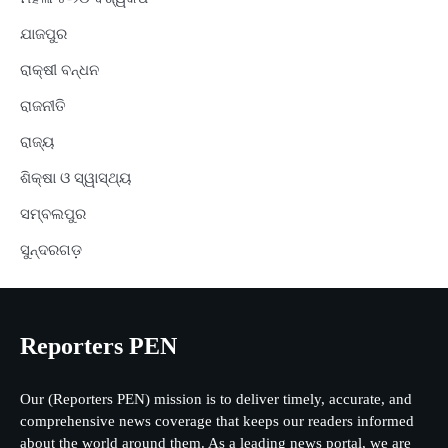
ଯାଜପୁର
ରାକ୍ଷୀ ବନ୍ଧନ
ରାଜନୀତି
ରାଜ୍ୟ
ଶିକ୍ଷା ଓ ସ୍ୱାସ୍ଥ୍ୟ
ସମ୍ବଲପୁର
ସୁନ୍ଦରଗଡ଼
Reporters PEN
Our (Reporters PEN) mission is to deliver timely, accurate, and
comprehensive news coverage that keeps our readers informed
about the world around them. As a leading news portal, we are