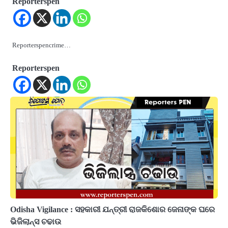
Reporterspen
Reporterspencrime…
Reporterspen
Odisha Vigilance : ସହକାରୀ ଯନ୍ତ୍ରୀ ରାଜକିଶୋର ଜେନାଙ୍କ ଘରେ
ଭିଜିଲାନ୍ସ ଚଢାଉ