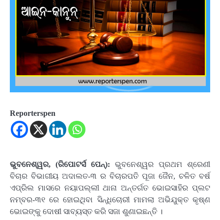
Reporterspen
ଭୁବନେଶ୍ୱର, (ରିପୋଟର୍ସ ପେନ୍‌):
ଭୁବନେଶ୍ୱର ପ୍ରଥମ ଶ୍ରେଣୀ
ବିଚାର ବିଭାଗୀୟ ଅଦାଲତ-୩ ର ବିଚାରପତି ପୂଜା ଜୈନ, ଚଳିତ ବର୍ଷ
ଏପ୍ରିଲ ମାସରେ ନୟାପଲ୍ଲୀ ଥାନା ଅନ୍ତର୍ଗତ ଭୋଇସାହିର ପ୍ଲଟ
ନମ୍ବର-୩୧ ରେ ହୋଇଥିବା ସିନ୍ଧିଚୋରୀ ମାମଲା ଅଭିଯୁକ୍ତ କୃଷ୍ଣ
ଭୋଇଙ୍କୁ ଦୋଷୀ ସାବ୍ୟସ୍ତ କରି ସଜା ଶୁଣାଇଛନ୍ତି ।