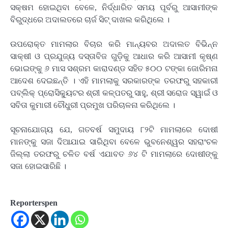
ସକ୍ଷମ ହୋଇଥିବା ବେଳେ, ନିର୍ଦ୍ଧାରିତ ସମୟ ପୂର୍ବରୁ ଆସାମୀଙ୍କ
ବିରୁଦ୍ଧରେ ଅଦାଲତରେ ଚାର୍ଜ ସିଟ୍ ଦାଖଲ କରିଥିଲେ ।
ଉପରୋକ୍ତ ମାମଲାର ବିଚାର କରି ମାନ୍ୟବର ଅଦାଲତ ବିଭିନ୍ନ
ସାକ୍ଷୀ ଓ ପ୍ରଯୁଜ୍ୟ ଦସ୍ତାବିଜ ଗୁଡ଼ିକୁ ଆଧାର କରି ଆସାମୀ କୃଷ୍ଣ
ଭୋଇଙ୍କୁ ୬ ମାସ ସଶ୍ରମ କାରାଦଣ୍ଡ ସହିତ ୫୦୦ ଟଙ୍କା ଜୋରିମନା
ଆଦେଶ ଦେଇଛନ୍ତି । ଏହି ମାମଲାକୁ ସରକାରଙ୍କ ତରଫରୁ ସହକାରୀ
ପବ୍ଲିକ୍ ପ୍ରୋସିକ୍ୟୁଟର ଶ୍ରୀ କଳ୍ପତରୁ ସାହୁ, ଶ୍ରୀ ସରୋଜ ସ୍ୱାଇଁ ଓ
ସବିତା କୁମାରୀ ଚୌଧୁରୀ ପ୍ରମୁଖ ପରିଚାଳନା କରିଥିଲେ ।
ସୂଚନାଯୋଗ୍ୟ ଯେ, ଗତବର୍ଷ ସମୁଦାୟ ୮୨ଟି ମାମଲାରେ ଦୋଷୀ
ମାନଙ୍କୁ ସଜା ଦିଆଯାଇ ସାରିଥିବା ବେଳେ ଭୁବନେଶ୍ୱର ସହରାଂଚଳ
ଜିଲ୍ଲା ତରଫରୁ ଚଳିତ ବର୍ଷ ଏଯାବତ ୬୪ ଟି ମାମଲାରେ ଦୋଷୀଙ୍କୁ
ସଜା ହୋଇସାରିଛି ।
Reporterspen