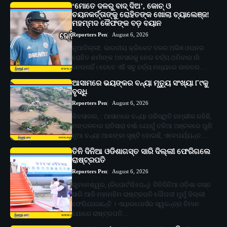
‘ମୋତେ ଦଳରୁ ବାଦ୍ ଦିଅ’, କୋଚ୍ ଓ
ଚୟନକର୍ତ୍ତାଙ୍କୁ ରୋହିତଙ୍କ ଖୋଲା ଚ୍ୟାଲେଞ୍ଜ!
ମହମ୍ମଦ କୈଫଙ୍କ ବଡ଼ ବୟାନ
Reporters Pen
August 6, 2026
ନୂଆଦିଲ୍ଲୀ: ଭାରତୀୟ କ୍ରିକେଟ ଦଳର ଅଭିଜ୍ଞ ଓପନର
ରୋହିତ ଶର୍ମାଙ୍କ ଅବସରକୁ ନେଇ ଚର୍ଚ୍ଚା ଥମିବାର ନାଁ
ନେଉନାହିଁ। ତେବେ ଏହି ସବୁ ଚର୍ଚ୍ଚା ମଧ୍ୟରେ ଭାରତର…
ଆସାମରେ ଭୟଙ୍କର ବନ୍ୟା ମୃତ୍ୟୁ ସଂଖ୍ୟା ୮୯କୁ
ବୃଦ୍ଧି
Reporters Pen
August 6, 2026
ଶିବସାଗର, : ଆସାମରେ ବନ୍ୟା ପରିସ୍ଥିତି ଗମ୍ଭୀର ରହିଛି,
ମଙ୍ଗଳବାର ରାତିସାରା ବର୍ଷା ଯୋଗୁଁ ତଳିଆ ଅଞ୍ଚଳରେ ପୁଣି
ନୂଆ ବନ୍ୟା ଆଶଙ୍କା ସୃଷ୍ଟି ହୋଇଛି, ଏବେପର୍ଯ୍ୟନ୍ତ…
ତିନି ଦିନିଆ ଓଡିଶାଗସ୍ତ ସାରି ଦିଲ୍ଲୀ ଫେରିଗଲେ
ରାଷ୍ଟ୍ରପତି
Reporters Pen
August 6, 2026
ଭୁବନେଶ୍ୱର, (ରିପୋର୍ଟର୍ସ ପେନ୍‌): ତିନିଦିନିଆ ଓଡ଼ିଶା ଗସ୍ତ
ସାରି ଆଜି ମହାମହିମ ରାଷ୍ଟ୍ରପତି ଦୌପଦୀ ମୁର୍ମୁ ଦିଲ୍ଲୀ
ଫେରିଯାଇଛନ୍ତି । ଏୟାରପୋର୍ସର ସ୍ୱତନ୍ତ୍ର ବିମାନ
ଯୋଗେ ରାଷ୍ଟ୍ରପତି…