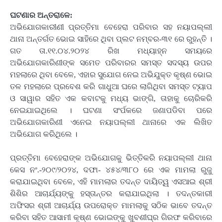
ଘଟଣାର ଅନ୍ତରାଳେ:
ଅଭିଯୋଗକାରୀଣୀ ପ୍ରତ୍ତିମା ବେହେରା ପରିବାର ସହ ନୟାପଲ୍ଲୀ
ଥାନା ଅନ୍ତର୍ଗତ ଭୋଇ ସାହିରେ ଥିବା ପ୍ଲଟ ନମ୍ବର-୩୧ ରେ ରୁହନ୍ତି ।
ଗତ ତା.୧୧.୦୪.୨୦୨୪ ରିଖ ମଧ୍ୟାହ୍ନ ସମୟରେ
ଅଭିଯୋଗକାରିଣୀଙ୍କ ସମେତ ପରିବାରର ସମସ୍ତ ସଦସ୍ୟ ଉପର
ମହଲାରେ ଥିବା ବେଳେ, ଏହାର ସୁଯୋଗ ନେଇ ଅଭିଯୁକ୍ତ କୃଷ୍ଣ ଭୋଇ
ତଳ ମହଲାରେ ପ୍ରବେଶ କରି ଗାଧୁଆ ଘରେ ଲାଗିଥିବା ସମସ୍ତ ଟ୍ୟାପ
ଓ ସାୱାର ସହିତ ଏକ କବାଟକୁ ମଧ୍ୟ ଭାଙ୍ଗି, ତାହାକୁ ଚୋରିକରି
ନେଇଯାଇଥିଲେ । ଘଟଣା ସଂର୍ପକରେ ଜଣାପଡିବା ପରେ
ଅଭିଯୋଗକାରିଣୀ ଏନେଇ ନୟାପଲ୍ଲୀ ଥାନାରେ ଏକ ଲିଖିତ
ଅଭିଯୋଗ କରିଥିଲେ ।
ପ୍ରତ୍‌ତିମା ବେହେରାଙ୍କ ଅଭିଯୋଗକୁ ଭିତ୍‌ତିକରି ନୟାପଲ୍ଲୀ ଥାନା
କେସ ନଂ.-୨୦୯/୨୦୨୪, ଦଫା- ୪୫୪/୩୮୦ ରେ ଏକ ମାମଲା ରୁଜୁ
କରାଯାଇଥିବା ବେଳେ, ଏହି ମାମଲାର ତଦନ୍ତ ଦାୟିତ୍ୱ ଏସଆଇ ଶ୍ରୀ
ଶିଶିର ଆଚାର୍ଯ୍ୟଙ୍କୁ ହସ୍ତାନ୍ତର କରାଯାଇଥିଲା । ତଦନ୍ତକାରୀ
ଅଫିସର ଶ୍ରୀ ଆଚାର୍ଯ୍ୟ ଉପରୋକ୍ତ ମାମଲାକୁ ସଠିକ ଭାବେ ତଦନ୍ତ
କରିବା ସହିତ ଆସାମୀ କୃଷ୍ଣ ଭୋଇଙ୍କୁ ଖୁବଶୀଘ୍ର ଗିରଫ କରିବାରେ