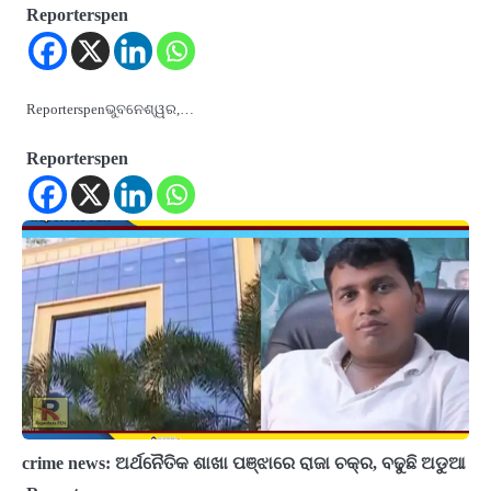
Reporterspen
Reporterspenଭୁବନେଶ୍ୱର,…
Reporterspen
crime news: ଅର୍ଥନୈତିକ ଶାଖା ପଞ୍ଝାରେ ରାଜା ଚକ୍ର, ବଢୁଛି ଅଡୁଆ