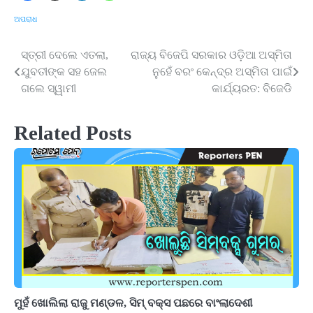
ଅପରାଧ
ସ୍ତ୍ରୀ ଦେଲେ ଏତଲା,
ରାଜ୍ୟ ବିଜେପି ସରକାର ଓଡ଼ିଆ ଅସ୍ମିତା
Post
ଯୁବତୀଙ୍କ ସହ ଜେଲ
ନୁହେଁ ବରଂ କେନ୍ଦ୍ର ଅସ୍ମିତା ପାଇଁ
navigation
ଗଲେ ସ୍ୱାମୀ
କାର୍ଯ୍ୟରତ: ବିଜେଡି
Related Posts
ମୁହଁ ଖୋଲିଲା ରାଜୁ ମଣ୍ଡଳ, ସିମ୍ ବକ୍ସ ପଛରେ ବାଂଲାଦେଶୀ