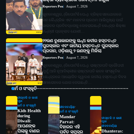
Reporters Pen
August 7, 2026
ଭୁବନେଶ୍ୱର, (ରିପୋର୍ଟର୍ସ ପେନ୍‌): ବ୍ରିକ୍ସ ସହଯୋଗରେ
ଜନ କୈନ୍ଦ୍ରିକ ଏବଂ ମାନବତା ପ୍ରଥମ ଆଭିମୁଖ୍ୟ ପାଇଁ
ଭାରତର ପ୍ରତିବଦ୍ଧତାକୁ ଦୋହରାଇଛନ୍ତି କେନ୍ଦ୍ର ଶିକ୍ଷା
ମନ୍ତ୍ରୀ ପ୍ରହ୍ଲାଦ ଯୋଶୀ…
୨୨ଜଣ ବୁଣାକାରଙ୍କୁ ସନ୍ଥ କବୀର ହସ୍ତତନ୍ତ
ପୁରସ୍କାର ଏବଂ ଜାତୀୟ ହସ୍ତତନ୍ତ ପୁରସ୍କାର
ପ୍ରଦାନ, ଓଡ଼ିଶାରୁ ୨ ଜଣଙ୍କୁ ମିଳିଲା
Reporters Pen
August 7, 2026
ଭୁବନେଶ୍ୱର, (ରିପୋର୍ଟର୍ସ ପେନ୍‌): ରାଷ୍ଟ୍ରପତି ଦ୍ରୌପଦୀ
ମୁର୍ମୁ ଆଜି ନୂଆଦିଲ୍ଲୀର ରାଷ୍ଟ୍ରପତି ଭବନ ସାଂସ୍କୃତିକ
କେନ୍ଦ୍ରରେ ଆୟୋଜିତ ଦ୍ୱାଦଶ ଜାତୀୟ ହସ୍ତତନ୍ତ ଦିବସ
ସମାରୋହରେ ଯୋଗ ଦେଇଛନ୍ତି…
ଧର୍ମ ଓ ସଂସ୍କୃତି
ଦୀପାବଳି ଓ କାଳୀ
ପୂଜା
ଧର୍ମ ଓ ସଂସ୍କୃତି
ଜୀବନଚର୍ଯ୍ୟା
Kids Health
ଧର୍ମ ଓ ସଂସ୍କୃତି
during
Mandar
ଦୀପାବଳି ଓ କାଳୀ
Diwali:
Parvat:
ପୂଜା
ଆପଣଙ୍କ
ଜୀବନଚର୍ଯ୍ୟା
ବିହାରର ଏହି
ପିଲାକୁ ବାଣର
Dhanteras:
ପର୍ବତ ସମୁଦ୍ର