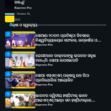
ରଖନ୍ତୁ
୧୧ଟି ଗ୍ରାମରେ ୧୬ଟି କୃଷକ ପ୍ରଶିକ୍ଷଣ
କାର୍ଯ୍ୟକ୍ରମ ଆୟୋଜିତ
Reporters Pen
Reporters Pen
October 16,
2
ସୋଆର ୨୦ତମ ପ୍ରତିଷ୍ଠା ଦିବସରେ
2025
ବିଶ୍ୱବିଦ୍ୟାଳୟର ସଫଳତା, ଉତ୍କର୍ଷତା ଓ
ଶିକ୍ଷା ଓ ସ୍ୱାସ୍ଥ୍ୟ
ଅଗ୍ରଗତିର ସ୍ମୃତିଚାରଣ
Reporters Pen
3
ରୋଗୀମାନେ ଡାକ୍ତରଙ୍କୁ ଭଗବାନ ସଦୃଶ
ମାନନ୍ତି: ସୋଆ ଉପସଭାପତି
Reporters Pen
4
ସୋଆ ଏସ୍‌ଏଚ୍‌ଏମ୍ ପକ୍ଷରୁ ରଜ ପିଠା
ପ୍ରତିଯୋଗିତା ଆୟୋଜିତ
Reporters Pen
5
ଭାରତର ଦ୍ୱିତୀୟ ହସ୍ପିଟାଲ୍ ଭାବେ
ଆଇଏମ୍‌ଏସ୍ ଆଣ୍ଡ ସମ ହସ୍ପିଟାଲ୍‌ରେ
ଅତ୍ୟାଧୁନିକ ଡିଜିସ୍କାନର ସ୍ଥାପନ
Reporters Pen
1
ସୋଆ ପକ୍ଷରୁ ରାୱେ କାର୍ଯ୍ୟକ୍ରମ ଅଧୀନରେ
୧୧ଟି ଗ୍ରାମରେ ୧୬ଟି କୃଷକ ପ୍ରଶିକ୍ଷଣ
କାର୍ଯ୍ୟକ୍ରମ ଆୟୋଜିତ
Reporters Pen