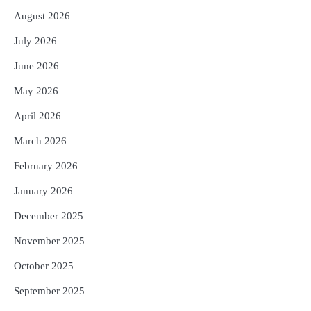
Reporters Pen
August 2026
3
୨୨ଜଣ ବୁଣାକାରଙ୍କୁ ସନ୍ଥ କବୀର ହସ୍ତତନ୍ତ
July 2026
ପୁରସ୍କାର ଏବଂ ଜାତୀୟ ହସ୍ତତନ୍ତ ପୁରସ୍କାର
ପ୍ରଦାନ, ଓଡ଼ିଶାରୁ ୨ ଜଣଙ୍କୁ ମିଳିଲା
Reporters Pen
June 2026
4
ଡିବିଟି ମାଧ୍ୟମରେ କ୍ଷତିଗ୍ରସ୍ତଙ୍କୁ
May 2026
କ୍ଷତିପୂରଣ ଦେବାକୁ ରାଜସ୍ୱ ମନ୍ତ୍ରୀଙ୍କ
ନିର୍ଦ୍ଦେଶ
April 2026
Reporters Pen
March 2026
5
ଓଡ଼ିଶା ଫୁଡ୍ ପ୍ରୋ ୨୦୨୬ : ୪୩,୪୩୭ କୋଟି
ଟଙ୍କାର ନିବେଶ ପ୍ରସ୍ତାବ ହାସଲ
February 2026
Reporters Pen
January 2026
December 2025
November 2025
October 2025
September 2025