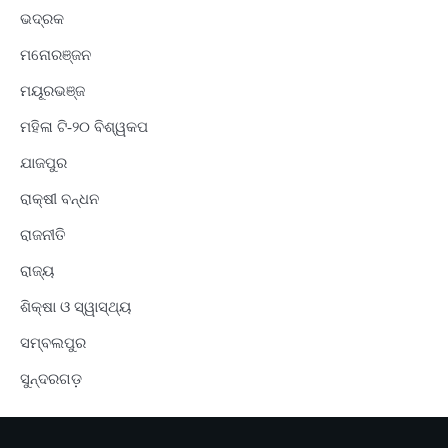
ଭଦ୍ରକ
ମନୋରଞ୍ଜନ
ମୟୂରଭଞ୍ଜ
ମହିଳା ଟି-୨୦ ବିଶ୍ୱକପ
ଯାଜପୁର
ରାକ୍ଷୀ ବନ୍ଧନ
ରାଜନୀତି
ରାଜ୍ୟ
ଶିକ୍ଷା ଓ ସ୍ୱାସ୍ଥ୍ୟ
ସମ୍ବଲପୁର
ସୁନ୍ଦରଗଡ଼