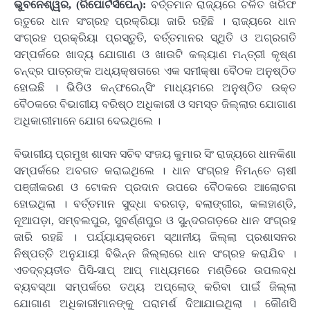
ଭୁବନେଶ୍ୱର, (ରିପୋର୍ଟର୍ସପେନ୍‌):
ବର୍ତ୍ତମାନ ରାଜ୍ୟରେ ଚଳିତ ଖରିଫ
ଋତୁରେ ଧାନ ସଂଗ୍ରହ ପ୍ରକ୍ରିୟା ଜାରି ରହିଛି । ରାଜ୍ୟରେ ଧାନ
ସଂଗ୍ରହ ପ୍ରକ୍ରିୟା ପ୍ରସ୍ତୁତି, ବର୍ତ୍ତମାନର ସ୍ଥିତି ଓ ଅଗ୍ରଗତି
ସମ୍ପର୍କରେ ଖାଦ୍ୟ ଯୋଗାଣ ଓ ଖାଉଟି କଲ୍ୟାଣ ମନ୍ତ୍ରୀ କୃଷ୍ଣ
ଚନ୍ଦ୍ର ପାତ୍ରଙ୍କ ଅଧ୍ୟକ୍ଷତାରେ ଏକ ସମୀକ୍ଷା ବୈଠକ ଅନୁଷ୍ଠିତ
ହୋଇଛି । ଭିଡିଓ କନ୍ଫରେନ୍ସିଂ ମାଧ୍ୟମରେ ଅନୁଷ୍ଠିତ ଉକ୍ତ
ବୈଠକରେ ବିଭାଗୀୟ ବରିଷ୍ଠ ଅଧିକାରୀ ଓ ସମସ୍ତ ଜିଲ୍ଲାର ଯୋଗାଣ
ଅଧିକାରୀମାନେ ଯୋଗ ଦେଇଥିଲେ ।
ବିଭାଗୀୟ ପ୍ରମୁଖ ଶାସନ ସଚିବ ସଂଜୟ କୁମାର ସିଂ ରାଜ୍ୟରେ ଧାନକିଣା
ସମ୍ପର୍କରେ ଅବଗତ କରାଇଥିଲେ । ଧାନ ସଂଗ୍ରହ ନିମନ୍ତେ ଚାଷୀ
ପଞ୍ଜୀକରଣ ଓ ଟୋକନ ପ୍ରଦାନ ଉପରେ ବୈଠକରେ ଆଲୋଚନା
ହୋଇଥିଲା । ବର୍ତ୍ତମାନ ସୁଦ୍ଧା ବରଗଡ଼, ବଲାଙ୍ଗୀର, କଳାହାଣ୍ଡି,
ନୂଆପଡ଼ା, ସମ୍ବଲପୁର, ସୁବର୍ଣ୍ଣପୁର ଓ ସୁନ୍ଦରଗଡ଼ରେ ଧାନ ସଂଗ୍ରହ
ଜାରି ରହଛି । ପର୍ଯ୍ୟାୟକ୍ରମେ ସ୍ଥାନୀୟ ଜିଲ୍ଲା ପ୍ରଶାସନର
ନିଷ୍ପତ୍ତି ଅନୁଯାୟୀ ବିଭିନ୍ନ ଜିଲ୍ଲାରେ ଧାନ ସଂଗ୍ରହ କରାଯିବ ।
ଏତଦ୍ବ୍ୟତୀତ ପିସି-ସାପ୍ ଆପ୍ ମାଧ୍ୟମରେ ମଣ୍ଡିରେ ଉପଲବ୍ଧ
ବ୍ୟବସ୍ଥା ସମ୍ପର୍କରେ ତଥ୍ୟ ଅପ୍ଲୋଡ୍ କରିବା ପାଇଁ ଜିଲ୍ଲା
ଯୋଗାଣ ଅଧିକାରୀମାନଙ୍କୁ ପରାମର୍ଶ ଦିଆଯାଇଥିଲା । କୌଣସି