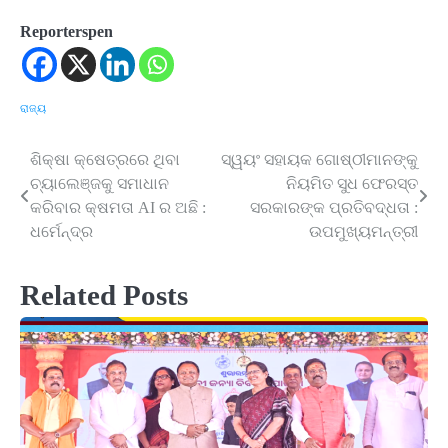
Reporterspen
ରାଜ୍ୟ
ଶିକ୍ଷା କ୍ଷେତ୍ରରେ ଥିବା
ସ୍ୱୟଂ ସହାୟକ ଗୋଷ୍ଠୀମାନଙ୍କୁ
Post
ଚ୍ୟାଲେଞ୍ଜକୁ ସମାଧାନ
ନିୟମିତ ସୁଧ ଫେରସ୍ତ
navigation
କରିବାର କ୍ଷମତା AI ର ଅଛି :
ସରକାରଙ୍କ ପ୍ରତିବଦ୍ଧତା :
ଧର୍ମେନ୍ଦ୍ର
ଉପମୁଖ୍ୟମନ୍ତ୍ରୀ
Related Posts