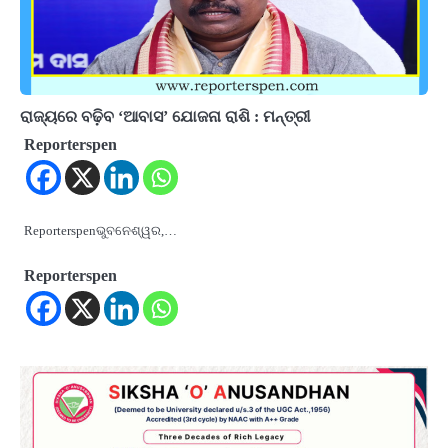
ରାଜ୍ୟରେ ବଢ଼ିବ ‘ଆବାସ’ ଯୋଜନା ରାଶି : ମନ୍ତ୍ରୀ
Reporterspen
Reporterspenଭୁବନେଶ୍ୱର,…
Reporterspen