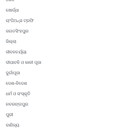
ଖୋର୍ଦ୍ଧା
ଚାଂପିଅନ୍ସ ଟ୍ରଫି
ଜଗତସିଂହପୁର
ଜିଲ୍ଲା
ଜୀବନଚର୍ଯ୍ୟା
ଦୀପାବଳି ଓ କାଳୀ ପୂଜା
ଦୁର୍ଗାପୂଜା
ଦେଶ-ବିଦେଶ
ଧର୍ମ ଓ ସଂସ୍କୃତି
ନବରଙ୍ଗପୁର
ପୁରୀ
ବାଣିଜ୍ୟ