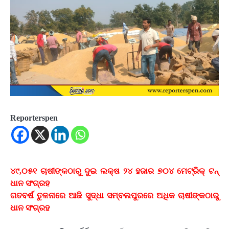
Reporterspen
୪୯,୦୫୧ ଚାଷୀଙ୍କଠାରୁ ଦୁଇ ଲକ୍ଷ ୨୪ ହଜାର ୭୦୪ ମେଟ୍ରିକ୍ ଟନ୍
ଧାନ ସଂଗ୍ରହ
ଗତବର୍ଷ ତୁଳନାରେ ଆଜି ସୁଦ୍ଧା ସମ୍ବଲପୁରରେ ଅଧିକ ଚାଷୀଙ୍କଠାରୁ
ଧାନ ସଂଗ୍ରହ