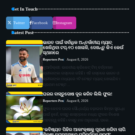
Get In Touch
Twitter
Facebook
Instagram
Latest Post
ଭାରତ ପାଇଁ ସର୍ବାଧିକ ଅନ୍ତର୍ଜାତୀୟ ମ୍ୟାଚ୍
ଖେଳିଥିବା ଟପ୍-୧୦ ଖେଳାଳି, ଦେଖନ୍ତୁ କିଏ କେଉଁ
ସ୍ଥାନରେ
Reporters Pen
August 8, 2026
ନୂଆଦିଲ୍ଲୀ: ଭାରତୀୟ କ୍ରିକେଟ୍ ଟିମ୍ ବର୍ତ୍ତମାନ
ଶ୍ରୀଲଙ୍କା ଗସ୍ତରେ ରହିଛି। ଏହି ଗସ୍ତରେ ଭାରତ ଓ
ଶ୍ରୀଲଙ୍କା ମଧ୍ୟରେ ୨ଟି ଟେଷ୍ଟ ମ୍ୟାଚ୍ ଖେଳାଯିବ।
ପ୍ରଥମ ଟେଷ୍ଟ…
ଘରର ବାସ୍ତୁଦୋଷ ଦୂର କରିବ ଲିଲି ଫୁଲ!
Reporters Pen
August 8, 2026
ଫୁଲ କେବଳ ଘରର ସୌନ୍ଦର୍ଯ୍ୟ ବଢ଼ାଇବା କିମ୍ବା ସୁଗନ୍ଧ
ପାଇଁ ନୁହେଁ, ବାସ୍ତୁ ଶାସ୍ତ୍ରରେ ମଧ୍ୟ ଫୁଲର ବିଶେଷ
ମହତ୍ତ୍ୱ ରହିଛି। ବାସ୍ତୁ ମତ ଅନୁଯାୟୀ, ଘରେ…
‘ଭବିଷ୍ୟତ ପିଢିର ଆକାଂକ୍ଷାକୁ ପୂରଣ କରିବା ଲାଗି
ଶିକ୍ଷା ବ୍ୟବସ୍ଥାରେ ପରିବର୍ତ୍ତନ ଜରୁରୀ’