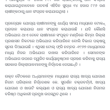
କରାଯାଇଥିବାବେଳେ ଗତବର୍ଷ ଏହିଦିନ ସୁଦ୍ଧା ୧୪ ହଜାର ୮୯୬ ଜଣ
ଚାଷୀଙ୍କଠାରୁ ଧାନ ସଂଗ୍ରହ କରାଯାଇଥିଲା ।
ପ୍ରତ୍ୟେକ ଯୋଗ୍ୟ ଚାଷୀମାନଙ୍କୁ ଧାର୍ଯ୍ୟ ସମୟ ମଧ୍ୟରେ ଟୋକନ୍
ପ୍ରଦାନ କରାଯାଇ ଧାନ ସଂଗ୍ରହ କରାଯାଉଛି । ଯଦି କୌଣସି
ଅଭିଯୋଗ ଥାଏ ତେବେ ଚାଷୀମାନେ ସଂପୃକ୍ତ ମଣ୍ଡିରେ କିମ୍ବା ଜିଲ୍ଲା
ପ୍ରଶାସନ ନିକଟରେ ଅଭିଯୋଗ କରିପାରିବେ ବୋଲି ବିଭାଗ ପକ୍ଷରୁ
ସୂଚନା ଦିଆଯାଇଛି । ଏଥିସହ ଟୋଲ୍ ଫ୍ରି ନମ୍ବର -୧୯୬୭ ମାଧ୍ୟମରେ
ମଧ୍ୟ ନିଜର ଅଭିଯୋଗ ଦାଖଲ କରିପାରିବେ । ସେମାନଙ୍କ
ଅଭିଯୋଗ ଉପରେ ତ୍ୱରିତ କାର୍ଯ୍ୟାନୁଷ୍ଠାନ ଗ୍ରହଣ କରିବାକୁ ରାଜ୍ୟ
ସରକାର ଜିଲ୍ଲାପାଳମାନଙ୍କୁ ନିର୍ଦ୍ଦେଶ ଦେଇଛନ୍ତି ।
ଉକ୍ତ ବୈଠକରେ ଅନ୍ୟମାନଙ୍କ ମଧ୍ୟରେ ରାଜ୍ୟ ଖାଦ୍ୟ ଯୋଗାଣ
ନିଗମ ପରିଚାଳନା ନିର୍ଦ୍ଦେଶକ କେ. ସୁଦର୍ଶନ ଚକ୍ରବର୍ତ୍ତୀ, ଖାଦ୍ୟ
ଯୋଗାଣ ଓ ଖାଉଟି କଲ୍ୟାଣ ଓ ରାଜ୍ୟ ଖାଦ୍ୟ ଯୋଗାଣ ନିଗମର
ବରିଷ୍ଠ ଅଧିକାରୀ ପ୍ରମୁଖ ଉପସ୍ଥିତ ଥିଲେ ।