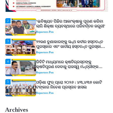
2
‘ଭବିଷ୍ୟତ ପିଢିର ଆକାଂକ୍ଷାକୁ ପୂରଣ କରିବା
ଲାଗି ଶିକ୍ଷା ବ୍ୟବସ୍ଥାରେ ପରିବର୍ତ୍ତନ ଜରୁରୀ’
Reporters Pen
3
୨୨ଜଣ ବୁଣାକାରଙ୍କୁ ସନ୍ଥ କବୀର ହସ୍ତତନ୍ତ
ପୁରସ୍କାର ଏବଂ ଜାତୀୟ ହସ୍ତତନ୍ତ ପୁରସ୍କାର
ପ୍ରଦାନ, ଓଡ଼ିଶାରୁ ୨ ଜଣଙ୍କୁ ମିଳିଲା
Reporters Pen
4
ଡିବିଟି ମାଧ୍ୟମରେ କ୍ଷତିଗ୍ରସ୍ତଙ୍କୁ
କ୍ଷତିପୂରଣ ଦେବାକୁ ରାଜସ୍ୱ ମନ୍ତ୍ରୀଙ୍କ
ନିର୍ଦ୍ଦେଶ
Reporters Pen
5
ଓଡ଼ିଶା ଫୁଡ୍ ପ୍ରୋ ୨୦୨୬ : ୪୩,୪୩୭ କୋଟି
ଟଙ୍କାର ନିବେଶ ପ୍ରସ୍ତାବ ହାସଲ
Reporters Pen
1
ଘରର ବାସ୍ତୁଦୋଷ ଦୂର କରିବ ଲିଲି ଫୁଲ!
Reporters Pen
2
‘ଭବିଷ୍ୟତ ପିଢିର ଆକାଂକ୍ଷାକୁ ପୂରଣ କରିବା
Archives
ଲାଗି ଶିକ୍ଷା ବ୍ୟବସ୍ଥାରେ ପରିବର୍ତ୍ତନ ଜରୁରୀ’