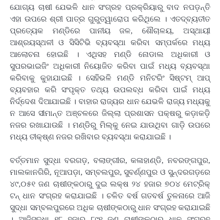
ଯୋଗ୍ୟ ଚାଷୀ ଯେଭଳି ଧାନ ସଂଗ୍ରହ ପ୍ରକ୍ରିୟାରୁ ବାଦ ନପଡ଼ନ୍ତି
ଏହା ଉପରେ ଶ୍ରୀ ପାତ୍ର ଗୁରୁତ୍ୱାରୋପ କରିଥିଲେ । ଏତଦ୍ବ୍ୟତୀତ
ପ୍ରତ୍ୟେକ ମଣ୍ଡିରେ ପାନୀୟ ଜଳ, ଶୌଚାଳୟ, ଅସ୍ଥାୟୀ
ଆଶ୍ରୟସ୍ଥଳୀ ଓ ସିସିଟିଭି ବ୍ୟବସ୍ଥା କରିବା ସମ୍ପର୍କରେ ମଧ୍ୟ
ଆଲୋଚନା ହୋଇଛି । ଏଥିସହ ମଣ୍ଡି ନୋଡାଲ ଅଧିକାରୀ ଓ
ସୁପରଭାଇଜିଂ ଅଧିକାରୀ ନିୟୋଜିତ କରିବା ପାଇଁ ମଧ୍ୟ ବ୍ୟବସ୍ଥା
କରିବାକୁ କୁହାଯାଇଛି । ସେହିଭଳି ମଣ୍ଡି ମନିଟରିଂ ସିଷ୍ଟମ୍ ଆପ୍
ବ୍ୟବହାର କରି ସଂପୃକ୍ତ ତଥ୍ୟ ଉପଲବ୍ଧ କରିବା ପାଇଁ ମଧ୍ୟ
ନିର୍ଦ୍ଦେଶ ଦିଆଯାଇଛି । ବାହାର ରାଜ୍ୟର ଧାନ ଯେଭଳି ରାଜ୍ୟ ମଧ୍ୟକୁ
ନ ଆସେ ସୀମାନ୍ତ ଅଞ୍ଚଳରେ ଜିଲ୍ଲା ପ୍ରଶାସନ ପକ୍ଷରୁ କଡ଼ାକଡ଼ି
ନଜର ରଖାଯାଉଛି । ମଣ୍ଡିରୁ ମିଲ୍କୁ ନେଇ ଯାଉଥିବା ଗାଡ଼ି ଉପରେ
ମଧ୍ୟ ତୀକ୍ଷ୍ଣ ନଜର ରଖିବାର ବ୍ୟବସ୍ଥା କରାଯାଇଛି ।
ବର୍ତ୍ତମାନ ସୁଦ୍ଧା ବରଗଡ଼, ବଲାଙ୍ଗୀର, କଳାହାଣ୍ଡି, ନବରଙ୍ଗପୁର,
ମାଲକାନଗିରି, ନୂଆପଡ଼ା, ସମ୍ବଲପୁର, ସୁବର୍ଣ୍ଣପୁର ଓ ସୁନ୍ଦରଗଡ଼ରେ
୪୯,୦୫୧ ଜଣ ଚାଷୀଙ୍କଠାରୁ ଦୁଇ ଲକ୍ଷ ୨୪ ହଜାର ୭୦୪ ମେଟ୍ରିକ୍
ଟନ୍ ଧାନ ସଂଗ୍ରହ କରାଯାଇଛି । ଚଳିତ ବର୍ଷ ଗତବର୍ଷ ତୁଳନାରେ ଆଜି
ସୁଦ୍ଧା ସମ୍ବଲପୁରରେ ଅଧିକ ଚାଷୀଙ୍କଠାରୁ ଧାନ ସଂଗ୍ରହ କରାଯାଇଛି
। ଆଜିସୁଦ୍ଧା ୧୮ ହଜାର ୮୯୧ ଜଣ ଚାଷୀଙ୍କଠାରୁ ଧାନ ସଂଗ୍ରହ