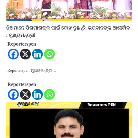
ଝିଅମାନେ ପିତାମାତାଙ୍କ ପାଇଁ ବୋଝ ନୁହନ୍ତି, ଭଗବାନଙ୍କ ଆଶୀର୍ବାଦ
: ମୁଖ୍ୟମନ୍ତ୍ରୀ
Reporterspen
Reporterspen‘ମୁଖ୍ୟମନ୍ତ୍ରୀ…
Reporterspen