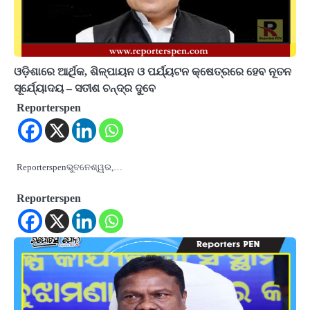
ଓଡ଼ିଶାରେ ଆର୍ଥିକ, ଶିଳ୍ପାୟନ ଓ ପର୍ଯ୍ୟଟନ କ୍ଷେତ୍ରରେ ହେବ ନୂତନ
ସୂର୍ଯ୍ୟୋଦୟ – ସତୀଶ ଚନ୍ଦ୍ର ଦୁବେ
Reporterspen
Reporterspenଭୁବନେଶ୍ୱର,…
Reporterspen