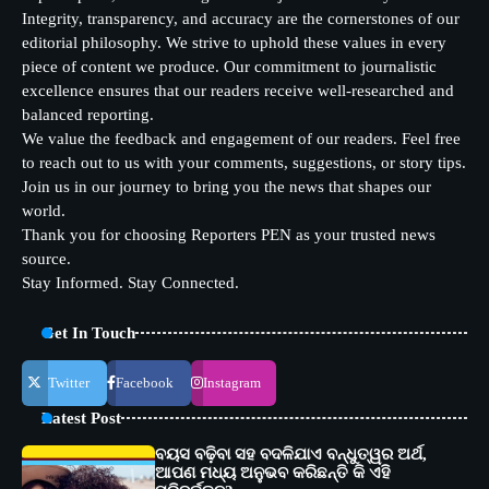
Integrity, transparency, and accuracy are the cornerstones of our
editorial philosophy. We strive to uphold these values in every
piece of content we produce. Our commitment to journalistic
excellence ensures that our readers receive well-researched and
balanced reporting.
We value the feedback and engagement of our readers. Feel free
to reach out to us with your comments, suggestions, or story tips.
Join us in our journey to bring you the news that shapes our
world.
Thank you for choosing Reporters PEN as your trusted news
source.
Stay Informed. Stay Connected.
Get In Touch
Twitter
Facebook
Instagram
Latest Post
ବୟସ ବଢ଼ିବା ସହ ବଦଳିଯାଏ ବନ୍ଧୁତ୍ୱର ଅର୍ଥ,
ଆପଣ ମଧ୍ୟ ଅନୁଭବ କରିଛନ୍ତି କି ଏହି