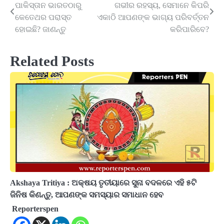
ପାକିସ୍ତାନ ଭାରତଠାରୁ
ଗଭୀର ରହସ୍ୟ, ସେମାନେ କିପରି
navigation
କେତେଥର ପରାସ୍ତ
ଏକାଠି ଆପଣଙ୍କ ଭାଗ୍ୟ ପରିବର୍ତ୍ତନ
ହୋଇଛି? ଜାଣନ୍ତୁ
କରିପାରିବେ?
Related Posts
Akshaya Tritiya : ଅକ୍ଷୟ ତୃତୀୟାରେ ସୁନା ବଦଳରେ ଏହି ୫ଟି
ଜିନିଷ କିଣନ୍ତୁ, ଆପଣଙ୍କ ସମସ୍ୟାର ସମାଧାନ ହେବ
Reporterspen