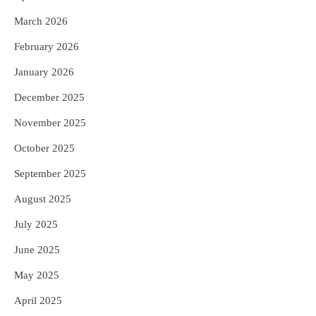
5
Murudeshwar Temple’s History Linked
March 2026
to Ravana’s Pride: Know the Story
Behind the 123-Foot Shiva Statue by the
February 2026
Reporters Pen
Sea
January 2026
December 2025
November 2025
October 2025
September 2025
August 2025
July 2025
June 2025
May 2025
April 2025