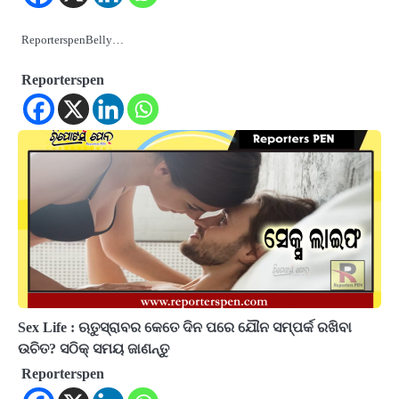
ReporterspenBelly…
Reporterspen
Sex Life : ଋତୁସ୍ରାବର କେତେ ଦିନ ପରେ ଯୌନ ସମ୍ପର୍କ ରଖିବା
ଉଚିତ? ସଠିକ୍ ସମୟ ଜାଣନ୍ତୁ
Reporterspen