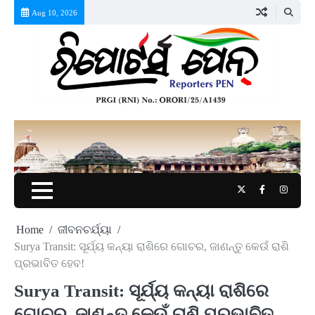
Skip
Aug 10, 2026
to
content
Twitter
Facebook
Instag
Home
ଜୀବନଚର୍ଯ୍ୟା
Surya Transit: ସୂର୍ଯ୍ୟ କନ୍ୟା ରାଶିରେ ଗୋଚର, ଜାଣନ୍ତୁ କେଉଁ ରାଶି
ପ୍ରଭାବିତ ହେବ!
Surya Transit: ସୂର୍ଯ୍ୟ କନ୍ୟା ରାଶିରେ
ଗୋଚର, ଜାଣନ୍ତୁ କେଉଁ ରାଶି ପ୍ରଭାବିତ