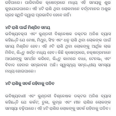
ରହିପାରେ। ପାରିବାରିକ କ୍ଷେତ୍ରରେ ମଧ୍ୟ ଏହି ସମୟକୁ ଶୁଭ
କୁହାଯାଇପାରେ। ଏହି ୪ଟି ରାଶି ଥିବା ଲୋକମାନେ ବର୍ତ୍ତମାନର ଅଶୁଭ
ଗ୍ରହ ସ୍ଥିତି ଦ୍ୱାରା ପ୍ରଭାବିତ ହେବେ ନାହିଁ।
୪ଟି ରାଶି ପାଇଁ ମିଶ୍ରିତ ସମୟ
ଭବିଷ୍ୟବକ୍ତା ଏବଂ କୁଣ୍ଡଳୀ ବିଶ୍ଳେଷକ ଡକ୍ଟର ଅନିଶ ବ୍ୟାସ
କହିଛନ୍ତି ଯେ ମେଷ, ମିଥୁନ, ସିଂହ ଏବଂ ଧନୁ ରାଶି ଥିବା ଲୋକଙ୍କ ପାଇଁ
ସମୟ ମିଶ୍ରିତ ହେବ। ଏହି ୬ଟି ରାଶି ଥିବା ଲୋକଙ୍କୁ ଆର୍ଥିକ ଲାଭ
ମିଳିବ, କିନ୍ତୁ ଖର୍ଚ୍ଚ ମଧ୍ୟ ହେବ। କିଛି କ୍ଷେତ୍ରରେ, ନକ୍ଷତ୍ରମାନେ
ଆପଣଙ୍କୁ ସମର୍ଥନ କରିବେ, କିନ୍ତୁ କାମରେ ବାଧା, ଟେନସନ୍ ଏବଂ
ବିବାଦ ହେବାର ସମ୍ଭାବନା ଅଛି। ସ୍ୱାସ୍ଥ୍ୟ ସମ୍ବନ୍ଧୀୟ ସମସ୍ୟା
ମଧ୍ୟ ହୋଇପାରେ।
୪ଟି ରାଶିକୁ ସତର୍କ ରହିବାକୁ ପଡିବ
ଭବିଷ୍ୟବାଣୀ ଏବଂ କୁଣ୍ଡଳୀ ବିଶ୍ଳେଷକ ଡକ୍ଟର ଅନିଶ ବ୍ୟାସ
କହିଛନ୍ତି ଯେ କର୍କଟ, ତୁଳା, କୁମ୍ଭ ଏବଂ ମୀନ ରାଶିର ଲୋକଙ୍କ
ସମସ୍ୟା ବଢ଼ିପାରେ। ଏହି ୪ଟି ରାଶିର ଲୋକଙ୍କୁ ସତର୍କ ରହିବାକୁ ପଡିବ।