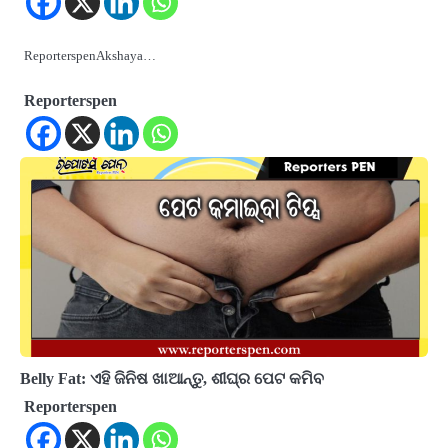
ReporterspenAkshaya…
Reporterspen
Belly Fat: ଏହି ଜିନିଷ ଖାଆନ୍ତୁ, ଶୀଘ୍ର ପେଟ କମିବ
Reporterspen