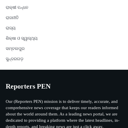
ରାକ୍ଷୀ ବନ୍ଧନ
ରାଜନୀତି
ରାଜ୍ୟ
ଶିକ୍ଷା ଓ ସ୍ୱାସ୍ଥ୍ୟ
ସମ୍ବଲପୁର
ସୁନ୍ଦରଗଡ଼
Reporters PEN
Our (Reporters PEN) mission is to deliver timely, accurate, and
comprehensive news coverage that keeps our readers informed
about the world around them. As a leading news portal, we are
dedicated to providing a platform where the latest headlines, in-
depth reports, and breaking news are just a click away.