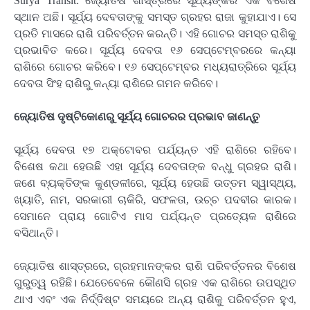
Surya Transit: ଜ୍ୟୋତିଷ ଶାସ୍ତ୍ରରେ ସୂର୍ଯ୍ୟଙ୍କର ଏକ ବିଶେଷ
ସ୍ଥାନ ଅଛି। ସୂର୍ଯ୍ୟ ଦେବତାଙ୍କୁ ସମସ୍ତ ଗ୍ରହର ରାଜା କୁହାଯାଏ। ସେ
ପ୍ରତି ମାସରେ ରାଶି ପରିବର୍ତ୍ତନ କରନ୍ତି। ଏହି ଗୋଚର ସମସ୍ତ ରାଶିକୁ
ପ୍ରଭାବିତ କରେ। ସୂର୍ଯ୍ୟ ଦେବତା ୧୬ ସେପ୍ଟେମ୍ବରରେ କନ୍ୟା
ରାଶିରେ ଗୋଚର କରିବେ। ୧୬ ସେପ୍ଟେମ୍ବର ମଧ୍ୟରାତ୍ରିରେ ସୂର୍ଯ୍ୟ
ଦେବତା ସିଂହ ରାଶିରୁ କନ୍ୟା ରାଶିରେ ଗମନ କରିବେ।
ଜ୍ୟୋତିଷ ଦୃଷ୍ଟିକୋଣରୁ ସୂର୍ଯ୍ୟ ଗୋଚରର ପ୍ରଭାବ ଜାଣନ୍ତୁ
ସୂର୍ଯ୍ୟ ଦେବତା ୧୭ ଅକ୍ଟୋବର ପର୍ଯ୍ୟନ୍ତ ଏହି ରାଶିରେ ରହିବେ।
ବିଶେଷ କଥା ହେଉଛି ଏହା ସୂର୍ଯ୍ୟ ଦେବତାଙ୍କ ବନ୍ଧୁ ଗ୍ରହର ରାଶି।
ଜଣେ ବ୍ୟକ୍ତିଙ୍କ କୁଣ୍ଡଳୀରେ, ସୂର୍ଯ୍ୟ ହେଉଛି ଉତ୍ତମ ସ୍ୱାସ୍ଥ୍ୟ,
ଖ୍ୟାତି, ନାମ, ସରକାରୀ ଚାକିରି, ସଫଳତା, ଉଚ୍ଚ ପଦବୀର କାରକ।
ସେମାନେ ପ୍ରାୟ ଗୋଟିଏ ମାସ ପର୍ଯ୍ୟନ୍ତ ପ୍ରତ୍ୟେକ ରାଶିରେ
ବସିଥାନ୍ତି।
ଜ୍ୟୋତିଷ ଶାସ୍ତ୍ରରେ, ଗ୍ରହମାନଙ୍କର ରାଶି ପରିବର୍ତ୍ତନର ବିଶେଷ
ଗୁରୁତ୍ୱ ରହିଛି। ଯେତେବେଳେ କୌଣସି ଗ୍ରହ ଏକ ରାଶିରେ ଉପସ୍ଥିତ
ଥାଏ ଏବଂ ଏକ ନିର୍ଦ୍ଦିଷ୍ଟ ସମୟରେ ଅନ୍ୟ ରାଶିକୁ ପରିବର୍ତ୍ତନ ହୁଏ,