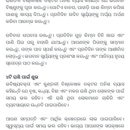
ରାଶିଫଳ ବିଶ୍ଳେଷକ ଡକ୍ଟର ଅନିଶ ବ୍ୟାସ କହିଛନ୍ତି ଯେ ଭଗବାନ
ବିଷ୍ଣୁଙ୍କୁ ପୂଜା କରନ୍ତୁ। ଗୋଟିଏ ବାନର, ପାହାଡ଼ି ଗାଈ କିମ୍ବା କପିଳା
ଗାଈକୁ ଖାଦ୍ୟ ଦିଅନ୍ତୁ। ପ୍ରତିଦିନ ଉଦିତ ସୂର୍ଯ୍ୟଙ୍କୁ ଅର୍ଘ୍ୟ ଅର୍ପଣ
କରିବା ଆରମ୍ଭ କରନ୍ତୁ।
ରବିବାର ଉପବାସ ରଖନ୍ତୁ। ପ୍ରତିଦିନ ଗୁଡ଼ କିମ୍ବା ଚିନି ଖାଇ ଏବଂ
ପାଣି ପିଇ ଘରୁ ବାହାରି ଯାଆନ୍ତୁ। ଆପଣଙ୍କ ପିତାଙ୍କୁ ସମ୍ମାନ
କରନ୍ତୁ, ତାଙ୍କ ପାଦ ସ୍ପର୍ଶ କରନ୍ତୁ ଏବଂ ପ୍ରତିଦିନ ତାଙ୍କ ଆଶୀର୍ବାଦ
ଲୋଡ଼ନ୍ତୁ। ଭଗବାନ ସୂର୍ଯ୍ୟଙ୍କୁ ପ୍ରଶଂସା କରନ୍ତୁ ଏବଂ ଆଦିତ୍ୟ ହୃଦୟ
ସ୍ତୋତ୍ର ପାଠ କରନ୍ତୁ।
୪ଟି ରାଶି ପାଇଁ ଶୁଭ
ଭବିଷ୍ୟବକ୍ତା ଏବଂ କୁଣ୍ଡଳୀ ବିଶ୍ଳେଷକ ଡକ୍ଟର ଅନିଶ ବ୍ୟାସ
କହିଛନ୍ତି ଯେ ବୃଷ, କନ୍ୟା, ବିଛା ଏବଂ ମକର ରାଶି ଥିବା ଲୋକଙ୍କ ପାଇଁ
ସମୟ ଭଲ ରହିବ। ଏହି ରାଶି ଥିବା ଲୋକମାନେ ଚାକିରି ଏବଂ
ବ୍ୟବସାୟରେ ଉନ୍ନତି ପାଇପାରିବେ।
ଆପଣ ସମ୍ପତ୍ତି ଏବଂ ଆର୍ଥିକ କ୍ଷେତ୍ରରେ ଲାଭ ପାଇପାରିବେ।
ସ୍ୱାସ୍ଥ୍ୟ ପାଇଁ ସମୟ ଭଲ ରହିବ। ଭାଗ୍ୟ ଆପଣଙ୍କ ସପକ୍ଷରେ