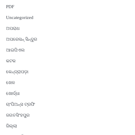
PDF
Uncategorized
ଅପରାଧ
ଅପରେସନ୍ ସିନ୍ଦୁର
ଆଇପିଏଲ
କଟକ
କେନ୍ଦ୍ରାପଡ଼ା
ଖେଳ
ଖୋର୍ଦ୍ଧା
ଚାଂପିଅନ୍ସ ଟ୍ରଫି
ଜଗତସିଂହପୁର
ଜିଲ୍ଲା