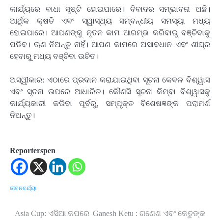
କାର୍ଯ୍ୟରେ ବାଧା ସୃଷ୍ଟି ହୋଇପାରେ। ବିବାଦର ସମ୍ଭାବନା ଅଛି।
ଆର୍ଥିକ କ୍ଷତି ଏବଂ ସ୍ୱାସ୍ଥ୍ୟ ସମ୍ବନ୍ଧୀୟ ସମସ୍ୟା ମଧ୍ୟ
ହୋଇପାରେ। ଆପଣଙ୍କୁ ନୂତନ କାମ ଆରମ୍ଭ କରିବାରୁ ବଞ୍ଚିବାକୁ
ପଡିବ। ଋଣ ନିଅନ୍ତୁ ନାହିଁ। ଆପଣ କାମରେ ଅସାବଧାନ ଏବଂ ଶୀଘ୍ର
ହେବାରୁ ମଧ୍ୟ ବଞ୍ଚିବା ଉଚିତ।
ଅସ୍ୱୀକାର: ଏଠାରେ ପ୍ରଦାନ କରାଯାଇଥିବା ସୂଚନା କେବଳ ବିଶ୍ୱାସ
ଏବଂ ସୂଚନା ଉପରେ ଆଧାରିତ। କୌଣସି ସୂଚନା କିମ୍ବା ବିଶ୍ୱାସକୁ
କାର୍ଯ୍ୟକାରୀ କରିବା ପୂର୍ବରୁ, ସମ୍ପୃକ୍ତ ବିଶେଷଜ୍ଞଙ୍କ ପରାମର୍ଶ
ନିଅନ୍ତୁ।
Reporterspen
ଜୀବନଚର୍ଯ୍ୟା
Asia Cup: ଏସିଆ କପରେ
Ganesh Ketu : ଗଣେଶ ଏବଂ କେତୁଙ୍କ
Post