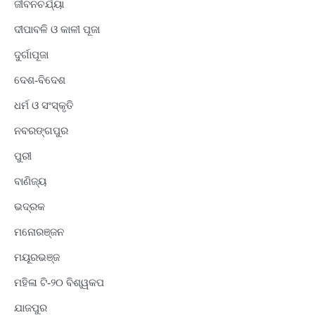
ଜୀବନଚର୍ଯ୍ୟା
ଦୀପାବଳି ଓ କାଳୀ ପୂଜା
ଦୁର୍ଗାପୂଜା
ଦେଶ-ବିଦେଶ
ଧର୍ମ ଓ ସଂସ୍କୃତି
ନବରଙ୍ଗପୁର
ପୁରୀ
ବାଣିଜ୍ୟ
ଭଦ୍ରକ
ମନୋରଞ୍ଜନ
ମୟୂରଭଞ୍ଜ
ମହିଳା ଟି-୨୦ ବିଶ୍ୱକପ
ଯାଜପୁର