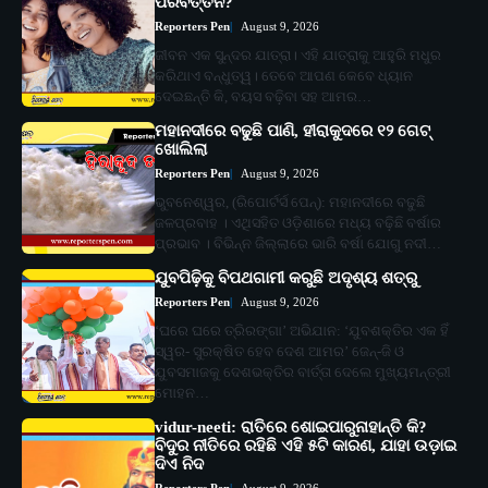
ପରିବର୍ତ୍ତନ?
Reporters Pen
August 9, 2026
ଜୀବନ ଏକ ସୁନ୍ଦର ଯାତ୍ରା। ଏହି ଯାତ୍ରାକୁ ଆହୁରି ମଧୁର
କରିଥାଏ ବନ୍ଧୁତ୍ୱ। ତେବେ ଆପଣ କେବେ ଧ୍ୟାନ
ଦେଇଛନ୍ତି କି, ବୟସ ବଢ଼ିବା ସହ ଆମର…
ମହାନଦୀରେ ବଢୁଛି ପାଣି, ହୀରାକୁଦରେ ୧୨ ଗେଟ୍
ଖୋଲିଲା
Reporters Pen
August 9, 2026
ଭୁବନେଶ୍ୱର, (ରିପୋର୍ଟର୍ସ ପେନ୍‌): ମହାନଦୀରେ ବଢୁଛି
ଜଳପ୍ରବାହ । ଏଥିସହିତ ଓଡ଼ିଶାରେ ମଧ୍ୟ ବଢ଼ିଛି ବର୍ଷାର
ପ୍ରଭାବ । ବିଭିନ୍ନ ଜିଲ୍ଲାରେ ଭାରି ବର୍ଷା ଯୋଗୁ ନଦୀ…
ଯୁବପିଢ଼ିକୁ ବିପଥଗାମୀ କରୁଛି ଅଦୃଶ୍ୟ ଶତ୍ରୁ
Reporters Pen
August 9, 2026
‘ଘରେ ଘରେ ତ୍ରିରଙ୍ଗା’ ଅଭିଯାନ: ‘ଯୁବଶକ୍ତିର ଏକ ହିଁ
ସ୍ୱର- ସୁରକ୍ଷିତ ହେବ ଦେଶ ଆମର’ ଜେନ୍‌-ଜି ଓ
ଯୁବସମାଜକୁ ଦେଶଭକ୍ତିର ବାର୍ତ୍ତା ଦେଲେ ମୁଖ୍ୟମନ୍ତ୍ରୀ
ମୋହନ…
vidur-neeti: ରାତିରେ ଶୋଇପାରୁନାହାନ୍ତି କି?
ବିଦୁର ନୀତିରେ ରହିଛି ଏହି ୫ଟି କାରଣ, ଯାହା ଉଡ଼ାଇ
ଦିଏ ନିଦ