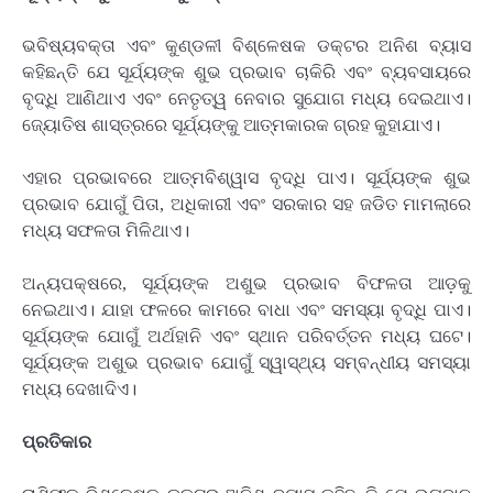
ଭବିଷ୍ୟବକ୍ତା ଏବଂ କୁଣ୍ଡଳୀ ବିଶ୍ଳେଷକ ଡକ୍ଟର ଅନିଶ ବ୍ୟାସ
କହିଛନ୍ତି ଯେ ସୂର୍ଯ୍ୟଙ୍କ ଶୁଭ ପ୍ରଭାବ ଚାକିରି ଏବଂ ବ୍ୟବସାୟରେ
ବୃଦ୍ଧି ଆଣିଥାଏ ଏବଂ ନେତୃତ୍ୱ ନେବାର ସୁଯୋଗ ମଧ୍ୟ ଦେଇଥାଏ।
ଜ୍ୟୋତିଷ ଶାସ୍ତ୍ରରେ ସୂର୍ଯ୍ୟଙ୍କୁ ଆତ୍ମକାରକ ଗ୍ରହ କୁହାଯାଏ।
ଏହାର ପ୍ରଭାବରେ ଆତ୍ମବିଶ୍ୱାସ ବୃଦ୍ଧି ପାଏ। ସୂର୍ଯ୍ୟଙ୍କ ଶୁଭ
ପ୍ରଭାବ ଯୋଗୁଁ ପିତା, ଅଧିକାରୀ ଏବଂ ସରକାର ସହ ଜଡିତ ମାମଲାରେ
ମଧ୍ୟ ସଫଳତା ମିଳିଥାଏ।
ଅନ୍ୟପକ୍ଷରେ, ସୂର୍ଯ୍ୟଙ୍କ ଅଶୁଭ ପ୍ରଭାବ ବିଫଳତା ଆଡ଼କୁ
ନେଇଥାଏ। ଯାହା ଫଳରେ କାମରେ ବାଧା ଏବଂ ସମସ୍ୟା ବୃଦ୍ଧି ପାଏ।
ସୂର୍ଯ୍ୟଙ୍କ ଯୋଗୁଁ ଅର୍ଥହାନି ଏବଂ ସ୍ଥାନ ପରିବର୍ତ୍ତନ ମଧ୍ୟ ଘଟେ।
ସୂର୍ଯ୍ୟଙ୍କ ଅଶୁଭ ପ୍ରଭାବ ଯୋଗୁଁ ସ୍ୱାସ୍ଥ୍ୟ ସମ୍ବନ୍ଧୀୟ ସମସ୍ୟା
ମଧ୍ୟ ଦେଖାଦିଏ।
ପ୍ରତିକାର