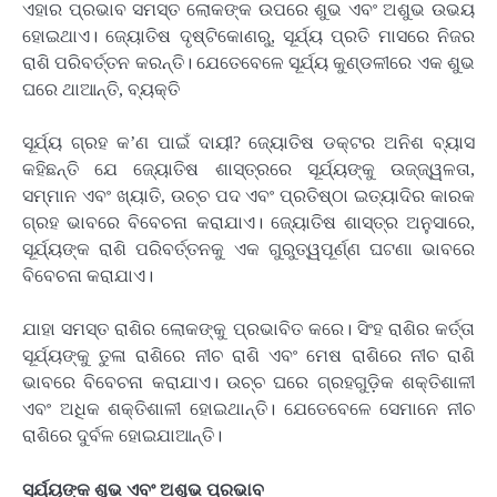
ଏହାର ପ୍ରଭାବ ସମସ୍ତ ଲୋକଙ୍କ ଉପରେ ଶୁଭ ଏବଂ ଅଶୁଭ ଉଭୟ
ହୋଇଥାଏ। ଜ୍ୟୋତିଷ ଦୃଷ୍ଟିକୋଣରୁ, ସୂର୍ଯ୍ୟ ପ୍ରତି ମାସରେ ନିଜର
ରାଶି ପରିବର୍ତ୍ତନ କରନ୍ତି। ଯେତେବେଳେ ସୂର୍ଯ୍ୟ କୁଣ୍ଡଳୀରେ ଏକ ଶୁଭ
ଘରେ ଥାଆନ୍ତି, ବ୍ୟକ୍ତି
ସୂର୍ଯ୍ୟ ଗ୍ରହ କ’ଣ ପାଇଁ ଦାୟୀ? ଜ୍ୟୋତିଷ ଡକ୍ଟର ଅନିଶ ବ୍ୟାସ
କହିଛନ୍ତି ଯେ ଜ୍ୟୋତିଷ ଶାସ୍ତ୍ରରେ ସୂର୍ଯ୍ୟଙ୍କୁ ଉଜ୍ଜ୍ୱଳତା,
ସମ୍ମାନ ଏବଂ ଖ୍ୟାତି, ଉଚ୍ଚ ପଦ ଏବଂ ପ୍ରତିଷ୍ଠା ଇତ୍ୟାଦିର କାରକ
ଗ୍ରହ ଭାବରେ ବିବେଚନା କରାଯାଏ। ଜ୍ୟୋତିଷ ଶାସ୍ତ୍ର ଅନୁସାରେ,
ସୂର୍ଯ୍ୟଙ୍କ ରାଶି ପରିବର୍ତ୍ତନକୁ ଏକ ଗୁରୁତ୍ୱପୂର୍ଣ୍ଣ ଘଟଣା ଭାବରେ
ବିବେଚନା କରାଯାଏ।
ଯାହା ସମସ୍ତ ରାଶିର ଲୋକଙ୍କୁ ପ୍ରଭାବିତ କରେ। ସିଂହ ରାଶିର କର୍ତ୍ତା
ସୂର୍ଯ୍ୟଙ୍କୁ ତୁଳା ରାଶିରେ ନୀଚ ରାଶି ଏବଂ ମେଷ ରାଶିରେ ନୀଚ ରାଶି
ଭାବରେ ବିବେଚନା କରାଯାଏ। ଉଚ୍ଚ ଘରେ ଗ୍ରହଗୁଡ଼ିକ ଶକ୍ତିଶାଳୀ
ଏବଂ ଅଧିକ ଶକ୍ତିଶାଳୀ ହୋଇଥାନ୍ତି। ଯେତେବେଳେ ସେମାନେ ନୀଚ
ରାଶିରେ ଦୁର୍ବଳ ହୋଇଯାଆନ୍ତି।
ସୂର୍ଯ୍ୟଙ୍କ ଶୁଭ ଏବଂ ଅଶୁଭ ପ୍ରଭାବ