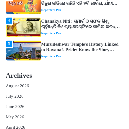
ଚାହୁଁଛନ୍ତି କି? ପ୍ୟାରେଣ୍ଟିଂରେ ସାମିଲ କରନ୍ତୁ
ଚାଣକ୍ୟଙ୍କ ଏହି ୬ଟି କଥା
Reporters Pen
5
Murudeshwar Temple’s History Linked
to Ravana’s Pride: Know the Story
Behind the 123-Foot Shiva Statue by the
Reporters Pen
Sea
1
ମହାନଦୀରେ ବଢୁଛି ପାଣି, ହୀରାକୁଦରେ ୧୨ ଗେଟ୍
ଖୋଲିଲା
Reporters Pen
2
ଯୁବପିଢ଼ିକୁ ବିପଥଗାମୀ କରୁଛି ଅଦୃଶ୍ୟ ଶତ୍ରୁ
Archives
Reporters Pen
August 2026
3
vidur-neeti: ରାତିରେ ଶୋଇପାରୁନାହାନ୍ତି କି?
ବିଦୁର ନୀତିରେ ରହିଛି ଏହି ୫ଟି କାରଣ, ଯାହା
July 2026
ଉଡ଼ାଇ ଦିଏ ନିଦ
Reporters Pen
June 2026
4
Chanakya Niti : ସ୍ମାର୍ଟ ଓ ସଫଳ ଶିଶୁ
May 2026
ଚାହୁଁଛନ୍ତି କି? ପ୍ୟାରେଣ୍ଟିଂରେ ସାମିଲ କରନ୍ତୁ
ଚାଣକ୍ୟଙ୍କ ଏହି ୬ଟି କଥା
Reporters Pen
April 2026