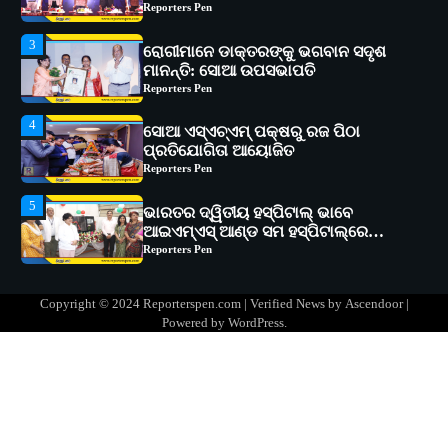
Reporters Pen
4
ସୋଆ ଏସ୍‌ଏଚ୍‌ଏମ୍ ପକ୍ଷରୁ ରଜ ପିଠା
ପ୍ରତିଯୋଗିତା ଆୟୋଜିତ
Reporters Pen
5
ଭାରତର ଦ୍ୱିତୀୟ ହସ୍ପିଟାଲ୍ ଭାବେ
ଆଇଏମ୍‌ଏସ୍ ଆଣ୍ଡ ସମ ହସ୍ପିଟାଲ୍‌ରେ
ଅତ୍ୟାଧୁନିକ ଡିଜିସ୍କାନର ସ୍ଥାପନ
Reporters Pen
1
ସୋଆ ପକ୍ଷରୁ ରାୱେ କାର୍ଯ୍ୟକ୍ରମ ଅଧୀନରେ
୧୧ଟି ଗ୍ରାମରେ ୧୬ଟି କୃଷକ ପ୍ରଶିକ୍ଷଣ
କାର୍ଯ୍ୟକ୍ରମ ଆୟୋଜିତ
Reporters Pen
2
ସୋଆର ୨୦ତମ ପ୍ରତିଷ୍ଠା ଦିବସରେ
Copyright © 2024 Reporterspen.com | Verified News by
Ascendoor
|
ବିଶ୍ୱବିଦ୍ୟାଳୟର ସଫଳତା, ଉତ୍କର୍ଷତା ଓ
Powered by
WordPress
.
ଅଗ୍ରଗତିର ସ୍ମୃତିଚାରଣ
Reporters Pen
3
ରୋଗୀମାନେ ଡାକ୍ତରଙ୍କୁ ଭଗବାନ ସଦୃଶ
ମାନନ୍ତି: ସୋଆ ଉପସଭାପତି
Reporters Pen