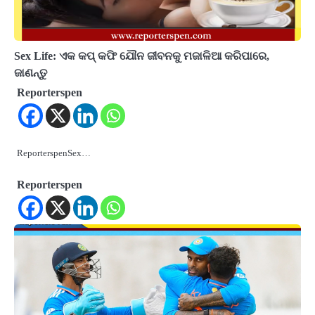
Sex Life: ଏକ କପ୍ କଫି ଯୌନ ଜୀବନକୁ ମଜାଳିଆ କରିପାରେ,
ଜାଣନ୍ତୁ
Reporterspen
ReporterspenSex…
Reporterspen