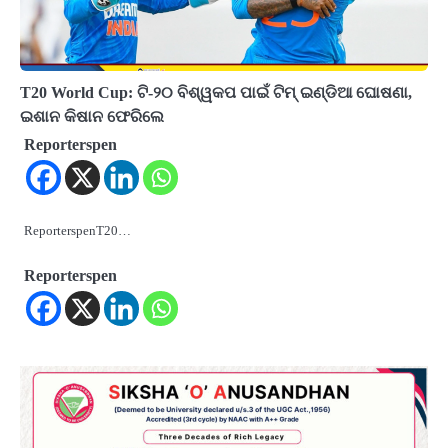
T20 World Cup: ଟି-୨୦ ବିଶ୍ୱକପ ପାଇଁ ଟିମ୍ ଇଣ୍ଡିଆ ଘୋଷଣା,
ଇଶାନ କିଷାନ ଫେରିଲେ
Reporterspen
ReporterspenT20…
Reporterspen