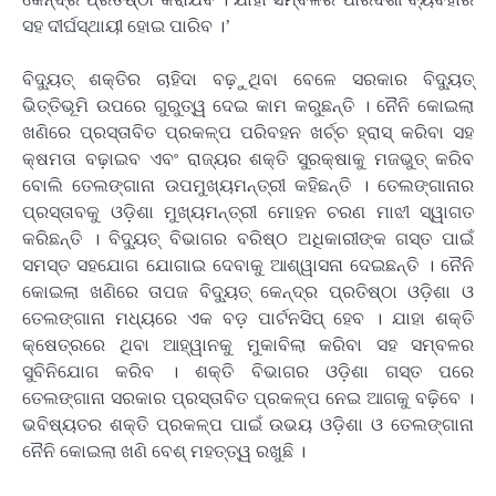
ସହ ଦୀର୍ଘସ୍ଥାୟୀ ହୋଇ ପାରିବ ।’
ବିଦ୍ୟୁତ୍ ଶକ୍ତିର ଚାହିଦା ବଢ଼ୁଥିବା ବେଳେ ସରକାର ବିଦ୍ୟୁତ୍
ଭିତ୍ତିଭୂମି ଉପରେ ଗୁରୁତ୍ୱ ଦେଇ କାମ କରୁଛନ୍ତି । ନୈନି କୋଇଲା
ଖଣିରେ ପ୍ରସ୍ତାବିତ ପ୍ରକଳ୍ପ ପରିବହନ ଖର୍ଚ୍ଚ ହ୍ରାସ୍ କରିବା ସହ
କ୍ଷମତା ବଢ଼ାଇବ ଏବଂ ରାଜ୍ୟର ଶକ୍ତି ସୁରକ୍ଷାକୁ ମଜଭୁତ୍ କରିବ
ବୋଲି ତେଲଙ୍ଗାନା ଉପମୁଖ୍ୟମନ୍ତ୍ରୀ କହିଛନ୍ତି । ତେଲଙ୍ଗାନାର
ପ୍ରସ୍ତାବକୁ ଓଡ଼ିଶା ମୁଖ୍ୟମନ୍ତ୍ରୀ ମୋହନ ଚରଣ ମାଝୀ ସ୍ୱାଗତ
କରିଛନ୍ତି । ବିଦ୍ୟୁତ୍ ବିଭାଗର ବରିଷ୍ଠ ଅଧିକାରୀଙ୍କ ଗସ୍ତ ପାଇଁ
ସମସ୍ତ ସହଯୋଗ ଯୋଗାଇ ଦେବାକୁ ଆଶ୍ୱାସନା ଦେଇଛନ୍ତି । ନୈନି
କୋଇଲା ଖଣିରେ ତାପଜ ବିଦ୍ୟୁତ୍ କେନ୍ଦ୍ର ପ୍ରତିଷ୍ଠା ଓଡ଼ିଶା ଓ
ତେଲଙ୍ଗାନା ମଧ୍ୟରେ ଏକ ବଡ଼ ପାର୍ଟନସିପ୍ ହେବ । ଯାହା ଶକ୍ତି
କ୍ଷେତ୍ରରେ ଥିବା ଆହ୍ୱାନକୁ ମୁକାବିଲା କରିବା ସହ ସମ୍ବଳର
ସୁବିନିଯୋଗ କରିବ । ଶକ୍ତି ବିଭାଗର ଓଡ଼ିଶା ଗସ୍ତ ପରେ
ତେଲଙ୍ଗାନା ସରକାର ପ୍ରସ୍ତାବିତ ପ୍ରକଳ୍ପ ନେଇ ଆଗକୁ ବଢ଼ିବେ ।
ଭବିଷ୍ୟତର ଶକ୍ତି ପ୍ରକଳ୍ପ ପାଇଁ ଉଭୟ ଓଡ଼ିଶା ଓ ତେଲଙ୍ଗାନା
ନୈନି କୋଇଲା ଖଣି ବେଶ୍ ମହତ୍ତ୍ୱ ରଖୁଛି ।