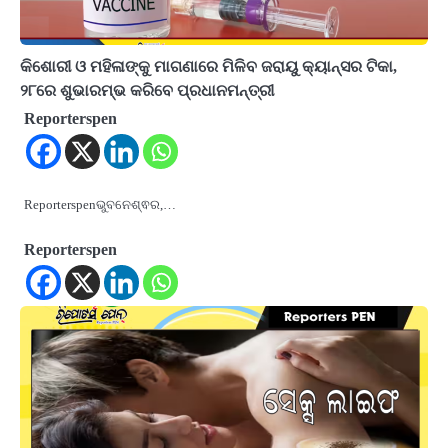
କିଶୋରୀ ଓ ମହିଳାଙ୍କୁ ମାଗଣାରେ ମିଳିବ ଜରାୟୁ କ୍ୟାନ୍‌ସର ଟିକା,
୨୮ରେ ଶୁଭାରମ୍ଭ କରିବେ ପ୍ରଧାନମନ୍ତ୍ରୀ
Reporterspen
Reporterspenଭୁବନେଶ୍ଵର,…
Reporterspen