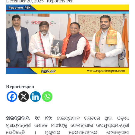
December 20, 2025
Reporters Pen
Reporterspen
ହାଇଦ୍ରାବାଦ, ୧୯ ।୧୨:
ହାଇଦ୍ରାବାଦ ଗସ୍ତରେ ଥିବା ଓଡ଼ିଶା
ମୁଖ୍ୟମନ୍ତ୍ରୀ ମୋହନ ମାଝୀଙ୍କୁ ତେଲଙ୍ଗାନା ଉପମୁଖ୍ୟମନ୍ତ୍ରୀ
ଭେଟିଛନ୍ତି । ଗୁରୁବାର ବେଗମପେଟରେ ତେଲଙ୍ଗାନା