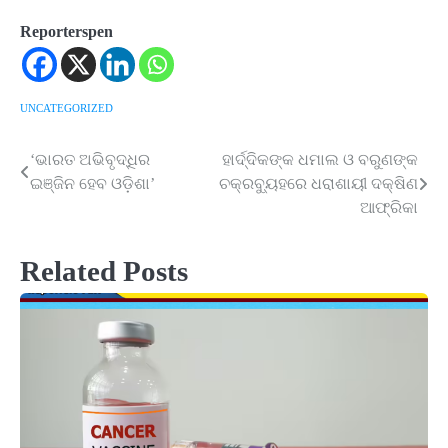
Reporterspen
UNCATEGORIZED
‘ଭାରତ ଅଭିବୃଦ୍ଧିର
ହାର୍ଦ୍ଦିକଙ୍କ ଧମାଲ ଓ ବରୁଣଙ୍କ
Post
ଇଞ୍ଜିନ ହେବ ଓଡ଼ିଶା’
ଚକ୍ରବ୍ୟୁହରେ ଧରାଶାୟୀ ଦକ୍ଷିଣ
navigation
ଆଫ୍ରିକା
Related Posts