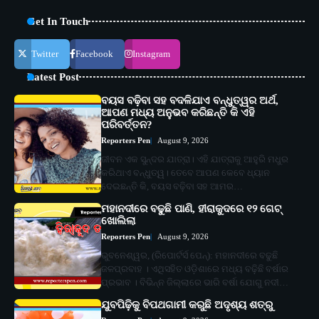
Get In Touch
Twitter
Facebook
Instagram
Latest Post
ବୟସ ବଢ଼ିବା ସହ ବଦଳିଯାଏ ବନ୍ଧୁତ୍ୱର ଅର୍ଥ,
ଆପଣ ମଧ୍ୟ ଅନୁଭବ କରିଛନ୍ତି କି ଏହି
ପରିବର୍ତ୍ତନ?
Reporters Pen
August 9, 2026
ଜୀବନ ଏକ ସୁନ୍ଦର ଯାତ୍ରା। ଏହି ଯାତ୍ରାକୁ ଆହୁରି ମଧୁର
କରିଥାଏ ବନ୍ଧୁତ୍ୱ। ତେବେ ଆପଣ କେବେ ଧ୍ୟାନ
ଦେଇଛନ୍ତି କି, ବୟସ ବଢ଼ିବା ସହ ଆମର…
ମହାନଦୀରେ ବଢୁଛି ପାଣି, ହୀରାକୁଦରେ ୧୨ ଗେଟ୍
ଖୋଲିଲା
Reporters Pen
August 9, 2026
ଭୁବନେଶ୍ୱର, (ରିପୋର୍ଟର୍ସ ପେନ୍‌): ମହାନଦୀରେ ବଢୁଛି
ଜଳପ୍ରବାହ । ଏଥିସହିତ ଓଡ଼ିଶାରେ ମଧ୍ୟ ବଢ଼ିଛି ବର୍ଷାର
ପ୍ରଭାବ । ବିଭିନ୍ନ ଜିଲ୍ଲାରେ ଭାରି ବର୍ଷା ଯୋଗୁ ନଦୀ…
ଯୁବପିଢ଼ିକୁ ବିପଥଗାମୀ କରୁଛି ଅଦୃଶ୍ୟ ଶତ୍ରୁ