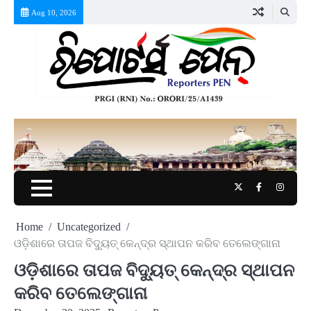
Skip
Aug 10, 2026
to
content
Twitter
Facebook
Instag
Home
Uncategorized
ଓଡ଼ିଶାରେ ତାପଜ ବିଦ୍ୟୁତ୍ କେନ୍ଦ୍ର ସ୍ଥାପନ କରିବ ତେଲେଙ୍ଗାନା
ଓଡ଼ିଶାରେ ତାପଜ ବିଦ୍ୟୁତ୍ କେନ୍ଦ୍ର ସ୍ଥାପନ
କରିବ ତେଲେଙ୍ଗାନା