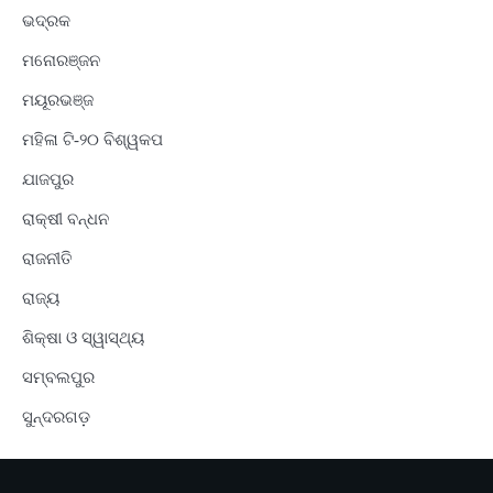
ଭଦ୍ରକ
ମନୋରଞ୍ଜନ
ମୟୂରଭଞ୍ଜ
ମହିଳା ଟି-୨୦ ବିଶ୍ୱକପ
ଯାଜପୁର
ରାକ୍ଷୀ ବନ୍ଧନ
ରାଜନୀତି
ରାଜ୍ୟ
ଶିକ୍ଷା ଓ ସ୍ୱାସ୍ଥ୍ୟ
ସମ୍ବଲପୁର
ସୁନ୍ଦରଗଡ଼