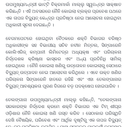
ଉପମୁଖ୍ୟମନ୍ତ୍ରୀ ଭାଟ୍ଟି ବିକ୍ରମାର୍କା ମାଲ୍ଲୁ ସ୍ୱତନ୍ତ୍ର ସାକ୍ଷାତ
କରିଛନ୍ତି । ଏହି ଅବସରରେ ନୈନି କୋଇଲା ବ୍ଲକ୍‌ର ପ୍ରବେଶ ପଥରେ
ଏକ ତାପଜ ବିଦ୍ୟୁତ୍ କେନ୍ଦ୍ର ପ୍ରତିଷ୍ଠା ନେଇ ଆଲୋଚନା ହୋଇଥିବା
ଅଧିକାରୀ ସୂଚନା ଦେଇଛନ୍ତି ।
ବେଗମପେଟରେ ହୋଇଥିବା ବୈଠକରେ ଶକ୍ତି ବିଭାଗର ବରିଷ୍ଠ
ଅଧିକାରୀଙ୍କ ସହ ବିଭାଗୀୟ ସଚିବ ନବୀନ ମିତ୍ତଲ, ସିଙ୍ଗାରେନି
କୋଲିଏରିଜ୍ କମ୍ପାନୀ ଲିମିଟେଡ୍‌ର ଅଧ୍ୟକ୍ଷ ଏବଂ ପରିଚାଳନା
ନିର୍ଦ୍ଦେଶକ କ୍ରିଷ୍ଣା ଭାସ୍କର ଏବଂ ଅନ୍ୟ ପ୍ରତିନିଧି ସାମିଲ୍
ହୋଇଥିଲେ । ନୈନି କୋଇଲା ଖଣିରୁ ଉତ୍ତୋଳନ କୋଇଲାରୁ ସେଠାରେ
ବିଦ୍ୟୁତ୍ ଉତ୍ପାଦନ ନେଇ ଆଲୋଚନା କରିଥିଲେ । ଏବେ ଉକ୍ତ ଖଣିର
ପରିଚାଳନା ସିଙ୍ଗାରେନି ହାତରେ ରହିଛି ଏବଂ ଏହା ତେଲଙ୍ଗାନାର
ବିଦ୍ୟୁତ୍ ଆବଶ୍ୟକତା ପୂରଣ ଦିଗରେ ବଡ଼ ପଦକ୍ଷେପ ହୋଇପାରିବ ।
ତେଲଙ୍ଗାନା ଉପମୁଖ୍ୟମନ୍ତ୍ରୀ ମାଲ୍ଲୁ କହିଛନ୍ତି, “ତେଲଙ୍ଗାନା
ସରକାରଙ୍କ ନିର୍ଦ୍ଦେଶ କ୍ରମେ ଶକ୍ତି ବିଭାଗର ଏକ ଟିମ୍ ଶୀଘ୍ର
ଓଡ଼ିଶାର ନୈନି କୋଇଲା ଖଣି ଗସ୍ତ କରିବ । ସେଠାକାର ପରିସ୍ଥିତି
ଦେଖି ବୈଷୟିକ, ପରିବେଶ ଏବଂ ଆର୍ଥିକ ଦୃଷ୍ଟିରୁ ଏକ ତାପଜ ବିଦ୍ୟୁତ୍
କେନ୍ଦ୍ର ପ୍ରତିଷ୍ଠା କରାଯିବ । ଯାହା ସମ୍ବଳର ପାରଦର୍ଶୀ ବ୍ୟବହାର