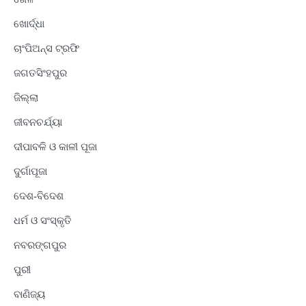
ଖୋର୍ଦ୍ଧା
ଚାଂପିଅନ୍ସ ଟ୍ରଫି
ଜଗତସିଂହପୁର
ଜିଲ୍ଲା
ଜୀବନଚର୍ଯ୍ୟା
ଦୀପାବଳି ଓ କାଳୀ ପୂଜା
ଦୁର୍ଗାପୂଜା
ଦେଶ-ବିଦେଶ
ଧର୍ମ ଓ ସଂସ୍କୃତି
ନବରଙ୍ଗପୁର
ପୁରୀ
ବାଣିଜ୍ୟ