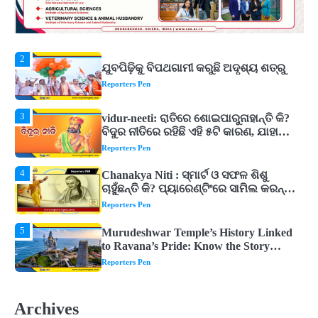
2
ଯୁବପିଢ଼ିକୁ ବିପଥଗାମୀ କରୁଛି ଅଦୃଶ୍ୟ ଶତ୍ରୁ
Reporters Pen
3
vidur-neeti: ରାତିରେ ଶୋଇପାରୁନାହାନ୍ତି କି?
ବିଦୁର ନୀତିରେ ରହିଛି ଏହି ୫ଟି କାରଣ, ଯାହା
ଉଡ଼ାଇ ଦିଏ ନିଦ
Reporters Pen
4
Chanakya Niti : ସ୍ମାର୍ଟ ଓ ସଫଳ ଶିଶୁ
ଚାହୁଁଛନ୍ତି କି? ପ୍ୟାରେଣ୍ଟିଂରେ ସାମିଲ କରନ୍ତୁ
ଚାଣକ୍ୟଙ୍କ ଏହି ୬ଟି କଥା
Reporters Pen
5
Murudeshwar Temple’s History Linked
to Ravana’s Pride: Know the Story
Behind the 123-Foot Shiva Statue by the
Reporters Pen
Sea
1
ମହାନଦୀରେ ବଢୁଛି ପାଣି, ହୀରାକୁଦରେ ୧୨ ଗେଟ୍
ଖୋଲିଲା
Reporters Pen
2
ଯୁବପିଢ଼ିକୁ ବିପଥଗାମୀ କରୁଛି ଅଦୃଶ୍ୟ ଶତ୍ରୁ
Archives
Reporters Pen