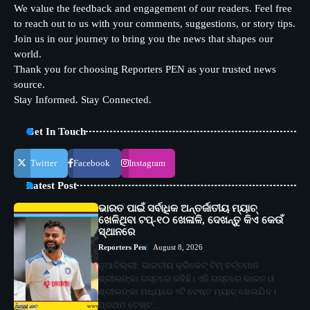
We value the feedback and engagement of our readers. Feel free
to reach out to us with your comments, suggestions, or story tips.
Join us in our journey to bring you the news that shapes our
world.
Thank you for choosing Reporters PEN as your trusted news
source.
Stay Informed. Stay Connected.
Get In Touch
Twitter
Facebook
Instagram
Latest Post
ଭାରତ ପାଇଁ ସର୍ବାଧିକ ଅନ୍ତର୍ଜାତୀୟ ମ୍ୟାଚ୍
ଖେଳିଥିବା ଟପ୍-୧୦ ଖେଳାଳି, ଦେଖନ୍ତୁ କିଏ କେଉଁ
ସ୍ଥାନରେ
Reporters Pen
August 8, 2026
ନୂଆଦିଲ୍ଲୀ: ଭାରତୀୟ କ୍ରିକେଟ୍ ଟିମ୍ ବର୍ତ୍ତମାନ
ଶ୍ରୀଲଙ୍କା ଗସ୍ତରେ ରହିଛି। ଏହି ଗସ୍ତରେ ଭାରତ ଓ
ଶ୍ରୀଲଙ୍କା ମଧ୍ୟରେ ୨ଟି ଟେଷ୍ଟ ମ୍ୟାଚ୍ ଖେଳାଯିବ।
ପ୍ରଥମ ଟେଷ୍ଟ…