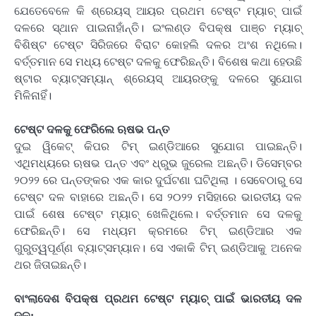
ଯେତେବେଳେ କି ଶ୍ରେୟସ୍ ଆୟର ପ୍ରଥମ ଟେଷ୍ଟ ମ୍ୟାଚ୍ ପାଇଁ
ଦଳରେ ସ୍ଥାନ ପାଇନାହାଁନ୍ତି। ଇଂଲଣ୍ଡ ବିପକ୍ଷ ପାଞ୍ଚ ମ୍ୟାଚ୍
ବିଶିଷ୍ଟ ଟେଷ୍ଟ ସିରିଜରେ ବିରାଟ କୋହଲି ଦଳର ଅଂଶ ନଥିଲେ।
ବର୍ତ୍ତମାନ ସେ ମଧ୍ୟ ଟେଷ୍ଟ ଦଳକୁ ଫେରିଛନ୍ତି। ବିଶେଷ କଥା ହେଉଛି
ଷ୍ଟାର ବ୍ୟାଟ୍ସମ୍ୟାନ୍ ଶ୍ରେୟସ୍ ଆୟରଙ୍କୁ ଦଳରେ ସୁଯୋଗ
ମିଳିନାହିଁ।
ଟେଷ୍ଟ ଦଳକୁ ଫେରିଲେ ଋଷଭ ପନ୍ତ
ଦୁଇ ୱିକେଟ୍ କିପର ଟିମ୍ ଇଣ୍ଡିଆରେ ସୁଯୋଗ ପାଇଛନ୍ତି।
ଏଥିମଧ୍ୟରେ ଋଷଭ ପନ୍ତ ଏବଂ ଧ୍ରୁଭ ଜୁରେଲ ଅଛନ୍ତି। ଡିସେମ୍ବର
୨୦୨୨ ରେ ପନ୍ତଙ୍କର ଏକ କାର ଦୁର୍ଘଟଣା ଘଟିଥିଲା ​। ସେବେଠାରୁ ସେ
ଟେଷ୍ଟ ଦଳ ବାହାରେ ଅଛନ୍ତି। ସେ ୨୦୨୨ ମସିହାରେ ଭାରତୀୟ ଦଳ
ପାଇଁ ଶେଷ ଟେଷ୍ଟ ମ୍ୟାଚ୍ ଖେଳିଥିଲେ। ବର୍ତ୍ତମାନ ସେ ଦଳକୁ
ଫେରିଛନ୍ତି। ସେ ମଧ୍ୟମ କ୍ରମରେ ଟିମ୍ ଇଣ୍ଡିଆର ଏକ
ଗୁରୁତ୍ୱପୂର୍ଣ୍ଣ ବ୍ୟାଟ୍ସମ୍ୟାନ। ସେ ଏକାକି ଟିମ୍ ଇଣ୍ଡିଆକୁ ଅନେକ
ଥର ଜିତାଇଛନ୍ତି।
ବାଂଲାଦେଶ ବିପକ୍ଷ ପ୍ରଥମ ଟେଷ୍ଟ ମ୍ୟାଚ୍ ପାଇଁ ଭାରତୀୟ ଦଳ
ଦଳ: