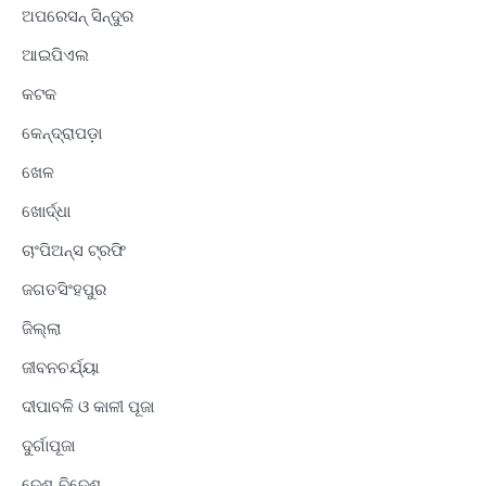
ଅପରେସନ୍ ସିନ୍ଦୁର
ଆଇପିଏଲ
କଟକ
କେନ୍ଦ୍ରାପଡ଼ା
ଖେଳ
ଖୋର୍ଦ୍ଧା
ଚାଂପିଅନ୍ସ ଟ୍ରଫି
ଜଗତସିଂହପୁର
ଜିଲ୍ଲା
ଜୀବନଚର୍ଯ୍ୟା
ଦୀପାବଳି ଓ କାଳୀ ପୂଜା
ଦୁର୍ଗାପୂଜା
ଦେଶ-ବିଦେଶ