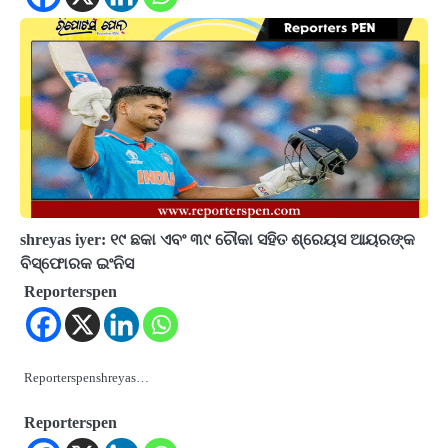
shreyas iyer: ୧୯ ଛକା ଏବଂ ୩୯ ଚୌକା ସହିତ ଶ୍ରେୟସ ଆୟରଙ୍କ
ବିସ୍ଫୋରକ ଇଂନିସ
Reporterspen
Reporterspenshreyas…
Reporterspen