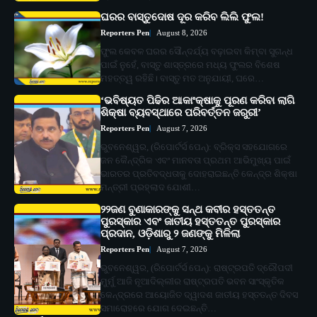
ଘରର ବାସ୍ତୁଦୋଷ ଦୂର କରିବ ଲିଲି ଫୁଲ!
Reporters Pen
August 8, 2026
ଫୁଲ କେବଳ ଘରର ସୌନ୍ଦର୍ଯ୍ୟ ବଢ଼ାଇବା କିମ୍ବା ସୁଗନ୍ଧ
ପାଇଁ ନୁହେଁ, ବାସ୍ତୁ ଶାସ୍ତ୍ରରେ ମଧ୍ୟ ଫୁଲର ବିଶେଷ
ମହତ୍ତ୍ୱ ରହିଛି। ବାସ୍ତୁ ମତ ଅନୁଯାୟୀ, ଘରେ…
‘ଭବିଷ୍ୟତ ପିଢିର ଆକାଂକ୍ଷାକୁ ପୂରଣ କରିବା ଲାଗି
ଶିକ୍ଷା ବ୍ୟବସ୍ଥାରେ ପରିବର୍ତ୍ତନ ଜରୁରୀ’
Reporters Pen
August 7, 2026
ଭୁବନେଶ୍ୱର, (ରିପୋର୍ଟର୍ସ ପେନ୍‌): ବ୍ରିକ୍ସ ସହଯୋଗରେ
ଜନ କୈନ୍ଦ୍ରିକ ଏବଂ ମାନବତା ପ୍ରଥମ ଆଭିମୁଖ୍ୟ ପାଇଁ
ଭାରତର ପ୍ରତିବଦ୍ଧତାକୁ ଦୋହରାଇଛନ୍ତି କେନ୍ଦ୍ର ଶିକ୍ଷା
ମନ୍ତ୍ରୀ ପ୍ରହ୍ଲାଦ ଯୋଶୀ…
୨୨ଜଣ ବୁଣାକାରଙ୍କୁ ସନ୍ଥ କବୀର ହସ୍ତତନ୍ତ
ପୁରସ୍କାର ଏବଂ ଜାତୀୟ ହସ୍ତତନ୍ତ ପୁରସ୍କାର
ପ୍ରଦାନ, ଓଡ଼ିଶାରୁ ୨ ଜଣଙ୍କୁ ମିଳିଲା
Reporters Pen
August 7, 2026
ଭୁବନେଶ୍ୱର, (ରିପୋର୍ଟର୍ସ ପେନ୍‌): ରାଷ୍ଟ୍ରପତି ଦ୍ରୌପଦୀ
ମୁର୍ମୁ ଆଜି ନୂଆଦିଲ୍ଲୀର ରାଷ୍ଟ୍ରପତି ଭବନ ସାଂସ୍କୃତିକ
କେନ୍ଦ୍ରରେ ଆୟୋଜିତ ଦ୍ୱାଦଶ ଜାତୀୟ ହସ୍ତତନ୍ତ ଦିବସ
ସମାରୋହରେ ଯୋଗ ଦେଇଛନ୍ତି…