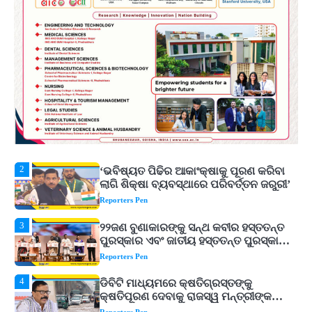
5
ଓଡ଼ିଶା ଫୁଡ୍ ପ୍ରୋ ୨୦୨୬ : ୪୩,୪୩୭ କୋଟି
ଟଙ୍କାର ନିବେଶ ପ୍ରସ୍ତାବ ହାସଲ
Reporters Pen
1
ଘରର ବାସ୍ତୁଦୋଷ ଦୂର କରିବ ଲିଲି ଫୁଲ!
Reporters Pen
2
‘ଭବିଷ୍ୟତ ପିଢିର ଆକାଂକ୍ଷାକୁ ପୂରଣ କରିବା
ଲାଗି ଶିକ୍ଷା ବ୍ୟବସ୍ଥାରେ ପରିବର୍ତ୍ତନ ଜରୁରୀ’
Reporters Pen
3
୨୨ଜଣ ବୁଣାକାରଙ୍କୁ ସନ୍ଥ କବୀର ହସ୍ତତନ୍ତ
ପୁରସ୍କାର ଏବଂ ଜାତୀୟ ହସ୍ତତନ୍ତ ପୁରସ୍କାର
ପ୍ରଦାନ, ଓଡ଼ିଶାରୁ ୨ ଜଣଙ୍କୁ ମିଳିଲା
Reporters Pen
4
ଡିବିଟି ମାଧ୍ୟମରେ କ୍ଷତିଗ୍ରସ୍ତଙ୍କୁ
କ୍ଷତିପୂରଣ ଦେବାକୁ ରାଜସ୍ୱ ମନ୍ତ୍ରୀଙ୍କ
ନିର୍ଦ୍ଦେଶ
Reporters Pen
5
ଓଡ଼ିଶା ଫୁଡ୍ ପ୍ରୋ ୨୦୨୬ : ୪୩,୪୩୭ କୋଟି
ଟଙ୍କାର ନିବେଶ ପ୍ରସ୍ତାବ ହାସଲ