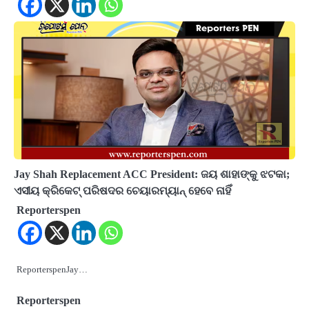
Jay Shah Replacement ACC President: ଜୟ ଶାହାଙ୍କୁ ଝଟକା;
ଏସୀୟ କ୍ରିକେଟ୍ ପରିଷଦର ଚେୟାରମ୍ୟାନ୍ ହେବେ ନାହିଁ
Reporterspen
ReporterspenJay…
Reporterspen