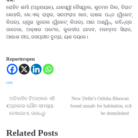
ରୋହିତ ଶର୍ମା (ଅଧିନାୟକ), ଯଶସ୍ୱୀ ଜୈସୱାଲ, ଶୁବମନ ଗିଲ, ବିରାଟ
କୋହଲି, କେ.ଏଲ୍ ରାହୁଲ, ସରଫରାଜ ଖାନ, ଋଷଭ ପନ୍ତ (ୱିକେଟ୍
କିପର), ଧ୍ରୁଭ ଜୁରେଲ (ୱିକେଟ୍ କିପର), ଆର ଅଶ୍ୱିନ୍, ରବିନ୍ଦ୍ର
ଜାଡେଜା, ଅକ୍ଷର ପଟେଲ, କୁଲଦୀପ ଯାଦବ, ମହମ୍ମଦ ସିରାଜ,
ଆକାଶ ଦୀପ, ଜସପ୍ରୀତ ବୁମ୍ରା, ୟଶ ଦୟାଲ।
Reporterspen
ଖେଳ
ଅବିବାହିତ ଝିିଅଙ୍କର ଏହି
New Delhi’s Odisha Bhawan
Post
ପ୍ରକାର ଯୌନ ସମସ୍ୟା
found unsafe for habitation, to
navigation
ଦେଖାଯାଏ, ଜାଣନ୍ତୁ
be demolished
Related Posts