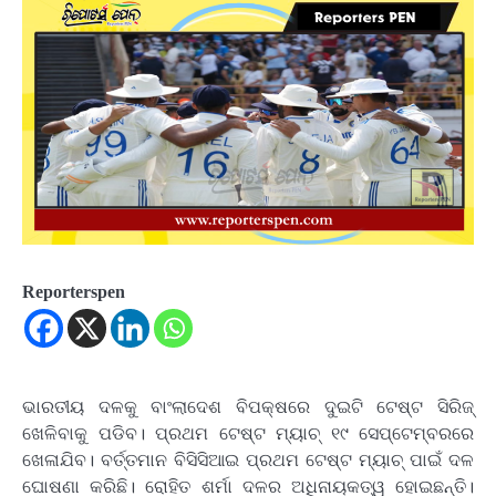
Reporterspen
ଭାରତୀୟ ଦଳକୁ ବାଂଲାଦେଶ ବିପକ୍ଷରେ ଦୁଇଟି ଟେଷ୍ଟ ସିରିଜ୍
ଖେଳିବାକୁ ପଡିବ। ପ୍ରଥମ ଟେଷ୍ଟ ମ୍ୟାଚ୍ ୧୯ ସେପ୍ଟେମ୍ବରରେ
ଖେଳାଯିବ। ବର୍ତ୍ତମାନ ବିସିସିଆଇ ପ୍ରଥମ ଟେଷ୍ଟ ମ୍ୟାଚ୍ ପାଇଁ ଦଳ
ଘୋଷଣା କରିଛି। ରୋହିତ ଶର୍ମା ଦଳର ଅଧିନାୟକତ୍ୱ ହୋଇଛନ୍ତି।