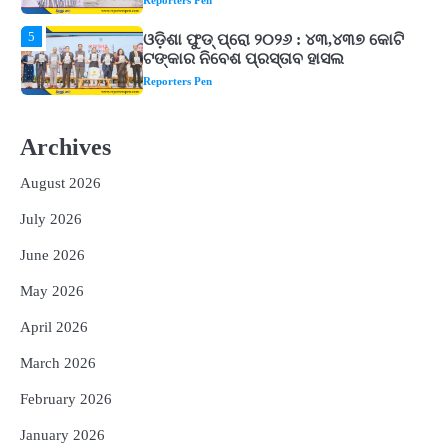
Reporters Pen
1
ଘରର ବାସ୍ତୁଦୋଷ ଦୂର କରିବ ଲିଲି ଫୁଲ!
Reporters Pen
2
‘ଭବିଷ୍ୟତ ପିଢିର ଆକାଂକ୍ଷାକୁ ପୂରଣ କରିବା
Archives
ଲାଗି ଶିକ୍ଷା ବ୍ୟବସ୍ଥାରେ ପରିବର୍ତ୍ତନ ଜରୁରୀ’
Reporters Pen
August 2026
3
୨୨ଜଣ ବୁଣାକାରଙ୍କୁ ସନ୍ଥ କବୀର ହସ୍ତତନ୍ତ
July 2026
ପୁରସ୍କାର ଏବଂ ଜାତୀୟ ହସ୍ତତନ୍ତ ପୁରସ୍କାର
ପ୍ରଦାନ, ଓଡ଼ିଶାରୁ ୨ ଜଣଙ୍କୁ ମିଳିଲା
Reporters Pen
June 2026
4
ଡିବିଟି ମାଧ୍ୟମରେ କ୍ଷତିଗ୍ରସ୍ତଙ୍କୁ
May 2026
କ୍ଷତିପୂରଣ ଦେବାକୁ ରାଜସ୍ୱ ମନ୍ତ୍ରୀଙ୍କ
ନିର୍ଦ୍ଦେଶ
April 2026
Reporters Pen
March 2026
5
ଓଡ଼ିଶା ଫୁଡ୍ ପ୍ରୋ ୨୦୨୬ : ୪୩,୪୩୭ କୋଟି
ଟଙ୍କାର ନିବେଶ ପ୍ରସ୍ତାବ ହାସଲ
February 2026
Reporters Pen
January 2026