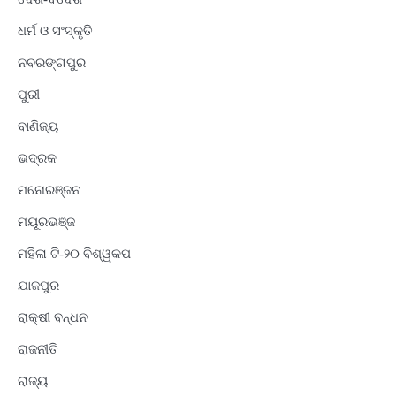
ଧର୍ମ ଓ ସଂସ୍କୃତି
ନବରଙ୍ଗପୁର
ପୁରୀ
ବାଣିଜ୍ୟ
ଭଦ୍ରକ
ମନୋରଞ୍ଜନ
ମୟୂରଭଞ୍ଜ
ମହିଳା ଟି-୨୦ ବିଶ୍ୱକପ
ଯାଜପୁର
ରାକ୍ଷୀ ବନ୍ଧନ
ରାଜନୀତି
ରାଜ୍ୟ