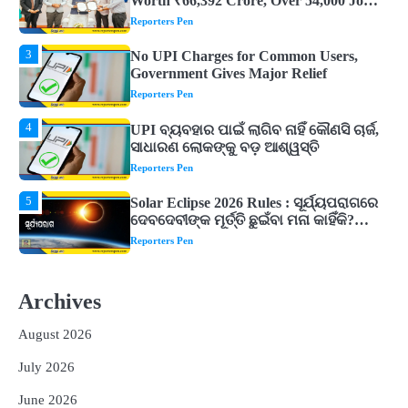
Government Gives Major Relief
Reporters Pen
4
UPI ବ୍ୟବହାର ପାଇଁ ଲାଗିବ ନାହିଁ କୌଣସି ଚାର୍ଜ,
ସାଧାରଣ ଲୋକଙ୍କୁ ବଡ଼ ଆଶ୍ୱସ୍ତି
Reporters Pen
5
Solar Eclipse 2026 Rules : ସୂର୍ଯ୍ୟପରାଗରେ
ଦେବଦେବୀଙ୍କ ମୂର୍ତ୍ତି ଛୁଇଁବା ମନା କାହିଁକି?
ଜାଣନ୍ତୁ ଏହା ପଛରେ ଥିବା ଧାର୍ମିକ ମାନ୍ୟତା
Reporters Pen
1
Dreaming of Gold, Peacock or Temple?
Know What These 5 Auspicious Dreams
Are Believed to Mean
Reporters Pen
2
Odisha Attracts Investment Proposals
Worth ₹66,392 Crore, Over 54,000 Jobs
Archives
Expected
Reporters Pen
August 2026
3
No UPI Charges for Common Users,
July 2026
Government Gives Major Relief
Reporters Pen
June 2026