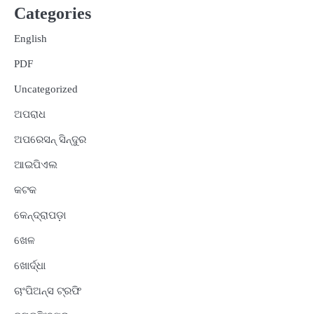
Categories
English
PDF
Uncategorized
ଅପରାଧ
ଅପରେସନ୍ ସିନ୍ଦୁର
ଆଇପିଏଲ
କଟକ
କେନ୍ଦ୍ରାପଡ଼ା
ଖେଳ
ଖୋର୍ଦ୍ଧା
ଚାଂପିଅନ୍ସ ଟ୍ରଫି