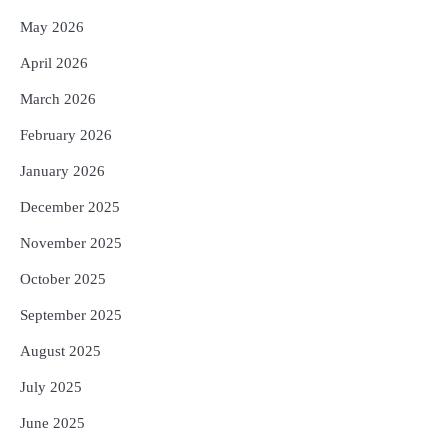
4
UPI ବ୍ୟବହାର ପାଇଁ ଲାଗିବ ନାହିଁ କୌଣସି ଚାର୍ଜ,
May 2026
ସାଧାରଣ ଲୋକଙ୍କୁ ବଡ଼ ଆଶ୍ୱସ୍ତି
Reporters Pen
April 2026
5
Solar Eclipse 2026 Rules : ସୂର୍ଯ୍ୟପରାଗରେ
March 2026
ଦେବଦେବୀଙ୍କ ମୂର୍ତ୍ତି ଛୁଇଁବା ମନା କାହିଁକି?
February 2026
ଜାଣନ୍ତୁ ଏହା ପଛରେ ଥିବା ଧାର୍ମିକ ମାନ୍ୟତା
Reporters Pen
January 2026
December 2025
November 2025
October 2025
September 2025
August 2025
July 2025
June 2025