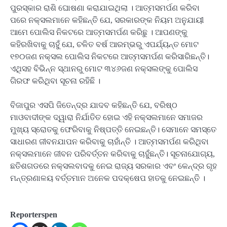
ପୁରସ୍କାର ରାଶି ଘୋଷଣା କରାଯାଇଥିଲା । ଆତ୍ମସମର୍ପଣ କରିବା
ପରେ ନକ୍ସଲମାନେ କହିଛନ୍ତି ଯେ, ସରକାରଙ୍କ ନିୟମ ଅନୁଯାୟୀ
ଆମେ ପୋଲିସ ନିକଟରେ ଆତ୍ମସମର୍ପଣ କରିଛୁ । ଆପଣଙ୍କୁ
କହିରଖିବାକୁ ଚାହୁଁ ଯେ, ଚଳିତ ବର୍ଷ ଆରମ୍ଭରୁ ଏପର୍ଯ୍ୟନ୍ତ ମୋଟ
୧୭୦ଜଣ ନକ୍ସଲ ପୋଲିସ ନିକଟରେ ଆତ୍ମସମର୍ପଣ କରିସାରିଛନ୍ତି।
ଏଥିସହ ବିଭିନ୍ନ ସ୍ଥାନରୁ ମୋଟ ୩୪୬ଜଣ ନକ୍ସଲଙ୍କୁ ପୋଲିସ
ଗିରଫ କରିଥିବା ସୂଚନା ରହିଛି ।
ବିଜାପୁର ଏସପି ଜିତେନ୍ଦ୍ର ଯାଦବ କହିଛନ୍ତି ଯେ, ବରିଷ୍ଠ
ମାଓବାଦୀଙ୍କ ଦ୍ୱାରା ନିର୍ଯାତିତ ହୋଇ ଏହି ନକ୍ସଲମାନେ ସମାଜର
ମୁଖ୍ୟ ସ୍ରୋତକୁ ଫେରିବାକୁ ନିଷ୍ପତ୍ତି ନେଇଛନ୍ତି। ସେମାନେ ସମସ୍ତେ
ସାଧାରଣ ଜୀବନଯାପନ କରିବାକୁ ଚାହାଁନ୍ତି । ଆତ୍ମସମର୍ପଣ କରିଥିବା
ନକ୍ସଲମାନେ ଜୀବନ ପରିବର୍ତ୍ତନ କରିବାକୁ ଚାହୁଁଛନ୍ତି। ସୂଚନାଯୋଗ୍ୟ,
ଛତିଶଗଡରେ ନକ୍ସଲବାଦକୁ ନେଇ ରାଜ୍ୟ ସରକାର ଏବଂ କେନ୍ଦ୍ର ଗୃହ
ମନ୍ତ୍ରଣାଳୟ ବର୍ତ୍ତମାନ ଅନେକ ପଦକ୍ଷେପ ହାତକୁ ନେଇଛନ୍ତି ।
Reporterspen