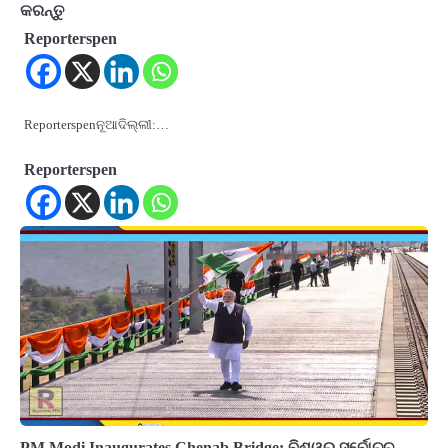
କରନ୍ତୁ
Reporterspen
Reporterspenନୂଆଦିଲ୍ଲୀ:…
Reporterspen
PM Modi Inaugurates Chenab Bridge: ବିଶ୍ୱର ସର୍ବୋଚ୍ଚ