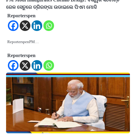
ରେଳ ସେତୁରେ ତ୍ରିରଙ୍ଗା ଉଡାଇଲେ ପିଏମ ମୋଦି
Reporterspen
ReporterspenPM…
Reporterspen