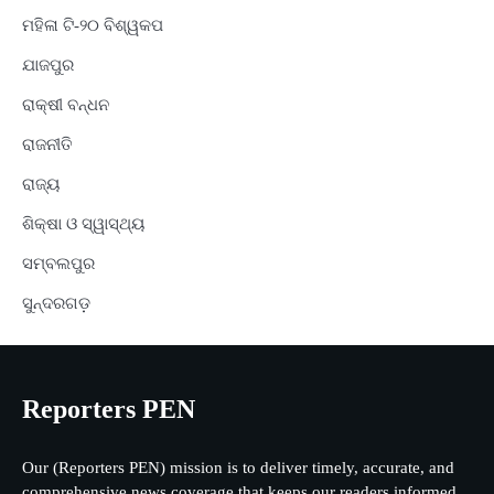
ମହିଳା ଟି-୨୦ ବିଶ୍ୱକପ
ଯାଜପୁର
ରାକ୍ଷୀ ବନ୍ଧନ
ରାଜନୀତି
ରାଜ୍ୟ
ଶିକ୍ଷା ଓ ସ୍ୱାସ୍ଥ୍ୟ
ସମ୍ବଲପୁର
ସୁନ୍ଦରଗଡ଼
Reporters PEN
Our (Reporters PEN) mission is to deliver timely, accurate, and
comprehensive news coverage that keeps our readers informed