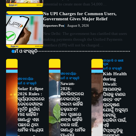
potential to create more than 54,000…
No UPI Charges for Common Users,
Government Gives Major Relief
Reporters Pen
August 9, 2026
New Delhi: The government has clarified that users
making payments through the Unified Payments
Interface (UPI) will not be charged…
ଧର୍ମ ଓ ସଂସ୍କୃତି
ଦୀପାବଳି ଓ କାଳୀ
ପୂଜା
ଧର୍ମ ଓ ସଂସ୍କୃତି
Kids Health
ଜୀବନଚର୍ଯ୍ୟା
ଧର୍ମ ଓ ସଂସ୍କୃତି
during
ଜୀବନଚର୍ଯ୍ୟା
Sawan-
ଧର୍ମ ଓ ସଂସ୍କୃତି
Diwali:
Solar Eclipse
2026:
ଆପଣଙ୍କ
2026 Rules :
ଶିବଲିଙ୍ଗରେ
ପିଲାକୁ ବାଣର
ସୂର୍ଯ୍ୟପରାଗରେ
ବେଲପତ୍ର
ଶବ୍ଦ ଏବଂ
ଦେବଦେବୀଙ୍କ
ଓଲଟା କାହିଁକି
ପ୍ରଦୂଷଣ
ମୂର୍ତ୍ତି ଛୁଇଁବା
ଚଢ଼ାଯାଏ?
ଯୋଗୁଁ ଅସୁସ୍ଥ
ମନା କାହିଁକି?
ଶିବ ପୂଜାରେ
ହେବାରୁ
ଜାଣନ୍ତୁ ଏହା
ଶଙ୍ଖ କାହିଁକି
ରୋକିବା ପାଇଁ,
ପଛରେ ଥିବା
ବାଜେ ନାହିଁ,
ଏହି
2
ସୋଆର ୨୦ତମ ପ୍ରତିଷ୍ଠା ଦିବସରେ
ଧାର୍ମିକ ମାନ୍ୟତା
ଜାଣନ୍ତୁ ଧାର୍ମିକ
ଟିପ୍ସଗୁଡ଼ିକୁ
ବିଶ୍ୱବିଦ୍ୟାଳୟର ସଫଳତା, ଉତ୍କର୍ଷତା ଓ
ମାନ୍ୟତା
ଅନୁସରଣ