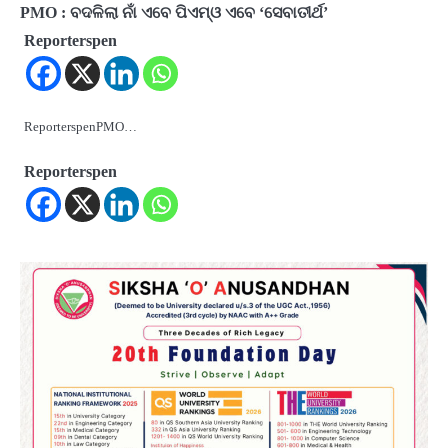
PMO : ବଦଳିଲା ନାଁ ଏବେ ପିଏମ୍‌ଓ ଏବେ ‘ସେବାତୀର୍ଥ’
Reporterspen
ReporterspenPMO…
Reporterspen
2
Odisha Attracts Investment Proposals
Worth ₹66,392 Crore, Over 54,000 Jobs
Expected
Reporters Pen