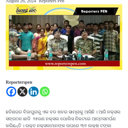
August 26, 2024
Reporters Pen
Reporterspen
ଛତିଶଗଡ ବିଜାପୁରରୁ ଏକ ବଡ ଖବର ସାମ୍ନାକୁ ଆସିଛି । ଆଜି ନକ୍ସଲ
ସଙ୍ଗଠନ ଛାଡି ୨୫ଜଣ ନକ୍ସଲ ପୋଲିସ ନିକଟରେ ଆତ୍ମସମର୍ପଣ
କରିଛନ୍ତି । ଉକ୍ତ ନକ୍ସଲମାନଙ୍କ ଉପରେ ୩୭ ଲକ୍ଷ ଟଙ୍କା