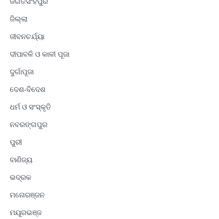
ଜଗତସିଂହପୁର
ଜିଲ୍ଲା
ଜୀବନଚର୍ଯ୍ୟା
ଦୀପାବଳି ଓ କାଳୀ ପୂଜା
ଦୁର୍ଗାପୂଜା
ଦେଶ-ବିଦେଶ
ଧର୍ମ ଓ ସଂସ୍କୃତି
ନବରଙ୍ଗପୁର
ପୁରୀ
ବାଣିଜ୍ୟ
ଭଦ୍ରକ
ମନୋରଞ୍ଜନ
ମୟୂରଭଞ୍ଜ