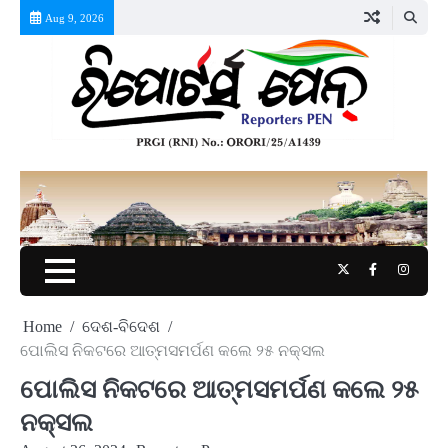
Skip
Aug 9, 2026
to
content
Twitter
Facebook
Instag
Home
ଦେଶ-ବିଦେଶ
ପୋଲିସ ନିକଟରେ ଆତ୍ମସମର୍ପଣ କଲେ ୨୫ ନକ୍ସଲ
ପୋଲିସ ନିକଟରେ ଆତ୍ମସମର୍ପଣ କଲେ ୨୫
ନକ୍ସଲ