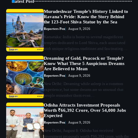
Latest Post
Murudeshwar Temple’s History Linked to
Ravana’s Pride: Know the Story Behind
the 123-Foot Shiva Statue by the Sea
Reporters Pen
August 9, 2026
Karnataka: India is home to several magnificent
temples dedicated to Lord Shiva, each associated
with unique religious traditions and fascinating…
Dreaming of Gold, Peacock or Temple?
Know What These 5 Auspicious Dreams
Are Believed to Mean
Reporters Pen
August 9, 2026
New Delhi: Dreaming while asleep is a common
experience, but some dreams are so unusual that
people remember them even…
Odisha Attracts Investment Proposals
Worth ₹66,392 Crore, Over 54,000 Jobs
Expected
Reporters Pen
August 9, 2026
New Delhi, August 8: Odisha has received
investment proposals worth ₹66,392 crore, with the