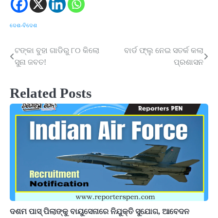
ଦେଶ-ବିଦେଶ
ଟଙ୍କା ବୁହା ଗାଡିରୁ ୮୦ କିଲୋ
ବାର୍ଡ ଫ୍ଲୁ ନେଇ ସତର୍କ କଲା
Post
ସୁନା ଜବତ!
ପ୍ରଶାସନ
navigation
Related Posts
ଦଶମ ପାସ୍ ପିଲାଙ୍କୁ ବାୟୁସେନାରେ ନିଯୁକ୍ତି ସୁଯୋଗ, ଆବେଦନ