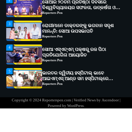
3
ରୋଗୀମାନେ ଡାକ୍ତରଙ୍କୁ ଭଗବାନ ସଦୃଶ
ମାନନ୍ତି: ସୋଆ ଉପସଭାପତି
Reporters Pen
4
ସୋଆ ଏସ୍‌ଏଚ୍‌ଏମ୍ ପକ୍ଷରୁ ରଜ ପିଠା
ପ୍ରତିଯୋଗିତା ଆୟୋଜିତ
Reporters Pen
5
ଭାରତର ଦ୍ୱିତୀୟ ହସ୍ପିଟାଲ୍ ଭାବେ
ଆଇଏମ୍‌ଏସ୍ ଆଣ୍ଡ ସମ ହସ୍ପିଟାଲ୍‌ରେ
ଅତ୍ୟାଧୁନିକ ଡିଜିସ୍କାନର ସ୍ଥାପନ
Reporters Pen
1
ସୋଆ ପକ୍ଷରୁ ରାୱେ କାର୍ଯ୍ୟକ୍ରମ ଅଧୀନରେ
୧୧ଟି ଗ୍ରାମରେ ୧୬ଟି କୃଷକ ପ୍ରଶିକ୍ଷଣ
କାର୍ଯ୍ୟକ୍ରମ ଆୟୋଜିତ
Reporters Pen
2
ସୋଆର ୨୦ତମ ପ୍ରତିଷ୍ଠା ଦିବସରେ
Copyright © 2024 Reporterspen.com | Verified News by
Ascendoor
|
ବିଶ୍ୱବିଦ୍ୟାଳୟର ସଫଳତା, ଉତ୍କର୍ଷତା ଓ
Powered by
WordPress
.
ଅଗ୍ରଗତିର ସ୍ମୃତିଚାରଣ
Reporters Pen
3
ରୋଗୀମାନେ ଡାକ୍ତରଙ୍କୁ ଭଗବାନ ସଦୃଶ
ମାନନ୍ତି: ସୋଆ ଉପସଭାପତି