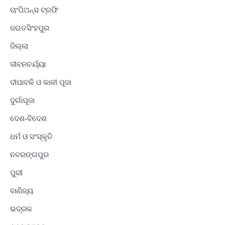
ଚାଂପିଅନ୍ସ ଟ୍ରଫି
ଜଗତସିଂହପୁର
ଜିଲ୍ଲା
ଜୀବନଚର୍ଯ୍ୟା
ଦୀପାବଳି ଓ କାଳୀ ପୂଜା
ଦୁର୍ଗାପୂଜା
ଦେଶ-ବିଦେଶ
ଧର୍ମ ଓ ସଂସ୍କୃତି
ନବରଙ୍ଗପୁର
ପୁରୀ
ବାଣିଜ୍ୟ
ଭଦ୍ରକ