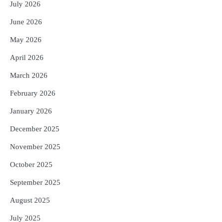
ପୁରସ୍କାର ଏବଂ ଜାତୀୟ ହସ୍ତତନ୍ତ ପୁରସ୍କାର
July 2026
ପ୍ରଦାନ, ଓଡ଼ିଶାରୁ ୨ ଜଣଙ୍କୁ ମିଳିଲା
Reporters Pen
June 2026
4
ଡିବିଟି ମାଧ୍ୟମରେ କ୍ଷତିଗ୍ରସ୍ତଙ୍କୁ
May 2026
କ୍ଷତିପୂରଣ ଦେବାକୁ ରାଜସ୍ୱ ମନ୍ତ୍ରୀଙ୍କ
ନିର୍ଦ୍ଦେଶ
Reporters Pen
April 2026
5
ଓଡ଼ିଶା ଫୁଡ୍ ପ୍ରୋ ୨୦୨୬ : ୪୩,୪୩୭ କୋଟି
March 2026
ଟଙ୍କାର ନିବେଶ ପ୍ରସ୍ତାବ ହାସଲ
February 2026
Reporters Pen
January 2026
December 2025
November 2025
October 2025
September 2025
August 2025
July 2025