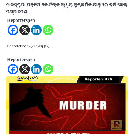
ଝାରସୁଗୁଡ଼ା ପକ୍ସୋ କୋର୍ଟଙ୍କ ଦ୍ୱାରା ଦୁଷ୍କର୍ମକାରୀକୁ ୨୦ ବର୍ଷ ଜେଲ୍
ଦଣ୍ଡାଦେଶ
Reporterspen
Reporterspenଭୁବନେଶ୍ୱର,…
Reporterspen