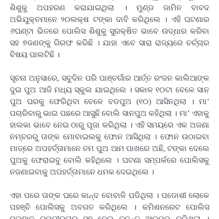
ଶିଶୁକୁ ଅପହରଣ କରାଯାଇଥିଲା । ମୁଣ୍ଡ ଜାମିନ ବାବଦ
ଅଭିଯୁକ୍ତମାନେ ୨୦ଲକ୍ଷ ଟଙ୍କା ଦାବି କରିଥିଲେ । ଏହି ଘଟଣାର
୬ଘଣ୍ଟା ଭିତରେ ପୋଲିସ ଶିଶୁକୁ ସୁରକ୍ଷିତ ଭାବେ ଉଦ୍ଧାର କରିବା
ସହ ୭ଜଣଙ୍କୁ ଗିରଫ କରିଛି । ଯାହା ଏବେ ସାରା ରାଜ୍ୟରେ ଚର୍ଚ୍ଚାର
ବିଷୟ ପାଲଟିଛି ।
ସୂଚନା ଅନୁସାରେ, ସବୁଦିନ ପରି ପାଞ୍ଚଗାଁର ଆର୍ତ୍ତ ରଂଜନ କାଲିଆଙ୍କ
ଦୁଇ ପୁଅ ଆଜି ମଧ୍ୟ ସ୍କୁଲ ଯାଇଥିଲେ । ସକାଳ ୧୦ଟା ବେଳେ ସାନ
ପୁଅ ଘରକୁ ଫେରିଥିବା ବେଳେ ବଡପୁଅ (୧୦) ଆସିନଥିଲା । ମା’
ପଚାରିବାରୁ ଭାଇ ପଛରେ ଆସୁଛି ବୋଲି ସାନପୁଅ କହିଥିଲା । ମା’ ଏହାକୁ
ହାଲକା ଭାବେ ନେଇ ଠାରୁ ପୂଜା କରିଥିଲା । ଏହି ସମୟରେ ଏକ ଅଜଣା
ନମ୍ବରରୁ ତାଙ୍କ ମୋବାଇଲକୁ ଫୋନ ଆସିଥିଲା । ଫୋନ ଉଠାଇବା
ମାତ୍ରେ ଅପହର୍ତ୍ତାମାନେ ତମ ପୁଅ ଆମ ପାଖରେ ଅଛି, ଟଙ୍କା ଦେଲେ
ପୁଅକୁ ଫେରାଇବୁ ବୋଲି କହିଥିଲେ । ଘଟଣା ସମ୍ପର୍କରେ ପୋଲିସକୁ
ନଜଣାଇବାକୁ ଅପହର୍ତ୍ତାମାନେ ଧମକ ଦେଇଥିଲେ ।
ଏହା ପରେ ତାଙ୍କ ଘରେ କାନ୍ଦ ବୋବାଳି ପଡିଥିଲା । ପଡୋଶୀ ଲୋକେ
ପହଞ୍ଚି ପୋଲିସକୁ ଅବଗତ କରିଥିଲେ । କମିଶନରେଟ ପୋଲିସ
ଘଟଣାକୁୁ ଗମ୍ଭୀରତାର ସହ ନେଇ ତଦନ୍ତ ଆରମ୍ଭ କରିଥିଲା ।