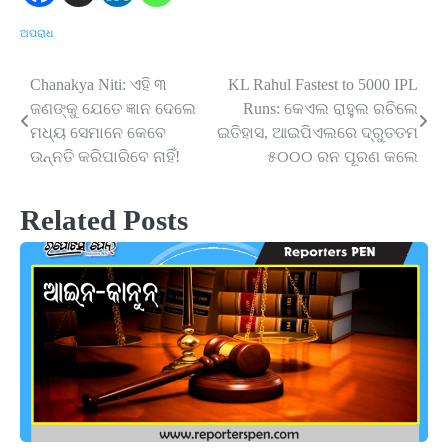
ଅପରାଧ
Chanakya Niti: ଏହି ୩
KL Rahul Fastest to 5000 IPL
Post
ଜଣଙ୍କୁ ଯେତେ ଜ୍ଞାନ ଦେଲେ
Runs: କେଏଲ ରାହୁଲ ରଚିଲେ
navigation
ମଧ୍ୟ ସେମାନେ କେବେ
ଇତିହାସ, ଆଇପିଏଲରେ ଦ୍ରୁତତମ
ଉନ୍ନତି କରିପାରିବେ ନାହିଁ!
୫୦୦୦ ରନ ପୂରଣ କଲେ
Related Posts