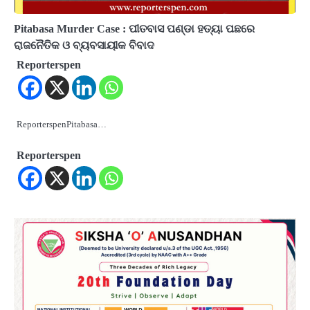
Pitabasa Murder Case : ପୀତବାସ ପଣ୍ଡା ହତ୍ୟା ପଛରେ
ରାଜନୈତିକ ଓ ବ୍ୟବସାୟୀକ ବିବାଦ
Reporterspen
ReporterspenPitabasa…
Reporterspen
2
‘ଭବିଷ୍ୟତ ପିଢିର ଆକାଂକ୍ଷାକୁ ପୂରଣ କରିବା