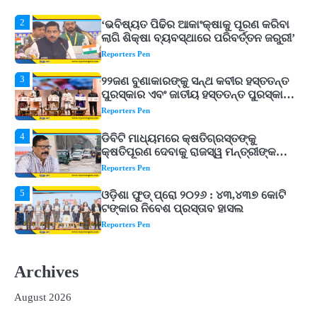
3
୨୨ଜଣ ବୁଣାକାରଙ୍କୁ ସନ୍ଥ କବୀର ହସ୍ତତନ୍ତ
ପୁରସ୍କାର ଏବଂ ଜାତୀୟ ହସ୍ତତନ୍ତ ପୁରସ୍କାର
ପ୍ରଦାନ, ଓଡ଼ିଶାରୁ ୨ ଜଣଙ୍କୁ ମିଳିଲା
Reporters Pen
4
ଡିବିଟି ମାଧ୍ୟମରେ କ୍ଷତିଗ୍ରସ୍ତଙ୍କୁ
କ୍ଷତିପୂରଣ ଦେବାକୁ ରାଜସ୍ୱ ମନ୍ତ୍ରୀଙ୍କ
ନିର୍ଦ୍ଦେଶ
Reporters Pen
5
ଓଡ଼ିଶା ଫୁଡ୍ ପ୍ରୋ ୨୦୨୬ : ୪୩,୪୩୭ କୋଟି
ଟଙ୍କାର ନିବେଶ ପ୍ରସ୍ତାବ ହାସଲ
Reporters Pen
1
ଘରର ବାସ୍ତୁଦୋଷ ଦୂର କରିବ ଲିଲି ଫୁଲ!
Reporters Pen
2
‘ଭବିଷ୍ୟତ ପିଢିର ଆକାଂକ୍ଷାକୁ ପୂରଣ କରିବା
ଲାଗି ଶିକ୍ଷା ବ୍ୟବସ୍ଥାରେ ପରିବର୍ତ୍ତନ ଜରୁରୀ’
Archives
Reporters Pen
August 2026
3
୨୨ଜଣ ବୁଣାକାରଙ୍କୁ ସନ୍ଥ କବୀର ହସ୍ତତନ୍ତ