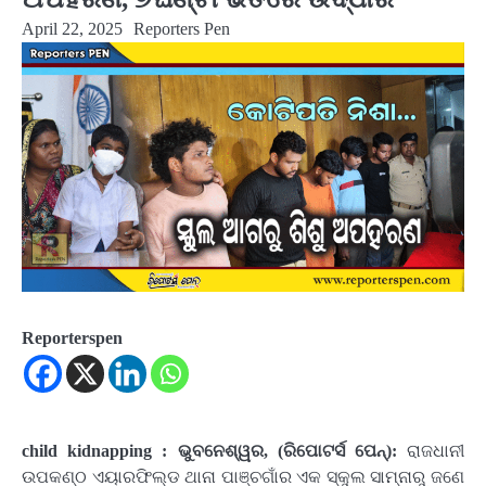
April 22, 2025
Reporters Pen
Reporterspen
child kidnapping : ଭୁବନେଶ୍ୱର, (ରିପୋଟର୍ସ ପେନ୍‌):
ରାଜଧାନୀ
ଉପକଣ୍ଠ ଏୟାରଫିଲ୍ଡ ଥାନା ପାଞ୍ଚଗାଁର ଏକ ସ୍କୁଲ ସାମ୍ନାରୁ ଜଣେ