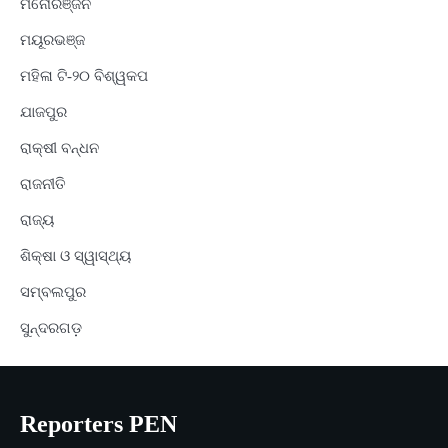
ମନୋରଞ୍ଜନ
ମୟୂରଭଞ୍ଜ
ମହିଳା ଟି-୨୦ ବିଶ୍ୱକପ
ଯାଜପୁର
ରାକ୍ଷୀ ବନ୍ଧନ
ରାଜନୀତି
ରାଜ୍ୟ
ଶିକ୍ଷା ଓ ସ୍ୱାସ୍ଥ୍ୟ
ସମ୍ବଲପୁର
ସୁନ୍ଦରଗଡ଼
Reporters PEN