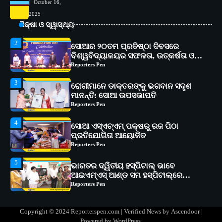
2
October 16,
ସୋଆର ୨୦ତମ ପ୍ରତିଷ୍ଠା ଦିବସରେ
2025
ବିଶ୍ୱବିଦ୍ୟାଳୟର ସଫଳତା, ଉତ୍କର୍ଷତା ଓ
ଅଗ୍ରଗତିର ସ୍ମୃତିଚାରଣ
ଶିକ୍ଷା ଓ ସ୍ୱାସ୍ଥ୍ୟ
Reporters Pen
3
ରୋଗୀମାନେ ଡାକ୍ତରଙ୍କୁ ଭଗବାନ ସଦୃଶ
ମାନନ୍ତି: ସୋଆ ଉପସଭାପତି
Reporters Pen
4
ସୋଆ ଏସ୍‌ଏଚ୍‌ଏମ୍ ପକ୍ଷରୁ ରଜ ପିଠା
ପ୍ରତିଯୋଗିତା ଆୟୋଜିତ
Reporters Pen
5
ଭାରତର ଦ୍ୱିତୀୟ ହସ୍ପିଟାଲ୍ ଭାବେ
ଆଇଏମ୍‌ଏସ୍ ଆଣ୍ଡ ସମ ହସ୍ପିଟାଲ୍‌ରେ
ଅତ୍ୟାଧୁନିକ ଡିଜିସ୍କାନର ସ୍ଥାପନ
Reporters Pen
1
ସୋଆ ପକ୍ଷରୁ ରାୱେ କାର୍ଯ୍ୟକ୍ରମ ଅଧୀନରେ
୧୧ଟି ଗ୍ରାମରେ ୧୬ଟି କୃଷକ ପ୍ରଶିକ୍ଷଣ
କାର୍ଯ୍ୟକ୍ରମ ଆୟୋଜିତ
Reporters Pen
2
ସୋଆର ୨୦ତମ ପ୍ରତିଷ୍ଠା ଦିବସରେ
Copyright © 2024 Reporterspen.com | Verified News by
Ascendoor
|
ବିଶ୍ୱବିଦ୍ୟାଳୟର ସଫଳତା, ଉତ୍କର୍ଷତା ଓ
Powered by
WordPress
.