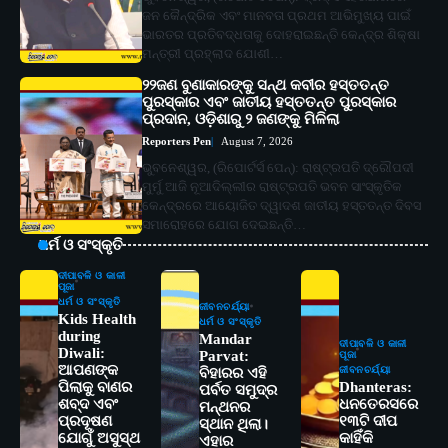
ଜନ କୈନ୍ଦ୍ରିକ ଏବଂ ମାନବତା ପ୍ରଥମ ଆଭିମୁଖ୍ୟ ପାଇଁ
ଭାରତର ପ୍ରତିବଦ୍ଧତାକୁ ଦୋହରାଇଛନ୍ତି କେନ୍ଦ୍ର ଶିକ୍ଷା
ମନ୍ତ୍ରୀ ପ୍ରହ୍ଲାଦ ଯୋଶୀ…
୨୨ଜଣ ବୁଣାକାରଙ୍କୁ ସନ୍ଥ କବୀର ହସ୍ତତନ୍ତ
ପୁରସ୍କାର ଏବଂ ଜାତୀୟ ହସ୍ତତନ୍ତ ପୁରସ୍କାର
ପ୍ରଦାନ, ଓଡ଼ିଶାରୁ ୨ ଜଣଙ୍କୁ ମିଳିଲା
Reporters Pen
August 7, 2026
ଭୁବନେଶ୍ୱର, (ରିପୋର୍ଟର୍ସ ପେନ୍‌): ରାଷ୍ଟ୍ରପତି ଦ୍ରୌପଦୀ
ମୁର୍ମୁ ଆଜି ନୂଆଦିଲ୍ଲୀର ରାଷ୍ଟ୍ରପତି ଭବନ ସାଂସ୍କୃତିକ
କେନ୍ଦ୍ରରେ ଆୟୋଜିତ ଦ୍ୱାଦଶ ଜାତୀୟ ହସ୍ତତନ୍ତ ଦିବସ
ସମାରୋହରେ ଯୋଗ ଦେଇଛନ୍ତି…
ଧର୍ମ ଓ ସଂସ୍କୃତି
ଦୀପାବଳି ଓ କାଳୀ
ପୂଜା
ଧର୍ମ ଓ ସଂସ୍କୃତି
ଜୀବନଚର୍ଯ୍ୟା
Kids Health
ଧର୍ମ ଓ ସଂସ୍କୃତି
during
Mandar
ଦୀପାବଳି ଓ କାଳୀ
Diwali:
Parvat:
ପୂଜା
ଆପଣଙ୍କ
ଜୀବନଚର୍ଯ୍ୟା
ବିହାରର ଏହି
ପିଲାକୁ ବାଣର
Dhanteras:
ପର୍ବତ ସମୁଦ୍ର
ଶବ୍ଦ ଏବଂ
ଧନତେରସରେ
ମନ୍ଥନର
ପ୍ରଦୂଷଣ
୧୩ଟି ଦୀପ
ସ୍ଥାନ ଥିଲା।
ଯୋଗୁଁ ଅସୁସ୍ଥ
କାହିଁକି
ଏହାର