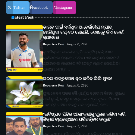
Twitter
Facebook
Instagram
Latest Post
ଭାରତ ପାଇଁ ସର୍ବାଧିକ ଅନ୍ତର୍ଜାତୀୟ ମ୍ୟାଚ୍
ଖେଳିଥିବା ଟପ୍-୧୦ ଖେଳାଳି, ଦେଖନ୍ତୁ କିଏ କେଉଁ
ସ୍ଥାନରେ
Reporters Pen
August 8, 2026
ନୂଆଦିଲ୍ଲୀ: ଭାରତୀୟ କ୍ରିକେଟ୍ ଟିମ୍ ବର୍ତ୍ତମାନ
ଶ୍ରୀଲଙ୍କା ଗସ୍ତରେ ରହିଛି। ଏହି ଗସ୍ତରେ ଭାରତ ଓ
ଶ୍ରୀଲଙ୍କା ମଧ୍ୟରେ ୨ଟି ଟେଷ୍ଟ ମ୍ୟାଚ୍ ଖେଳାଯିବ।
ପ୍ରଥମ ଟେଷ୍ଟ…
ଘରର ବାସ୍ତୁଦୋଷ ଦୂର କରିବ ଲିଲି ଫୁଲ!
Reporters Pen
August 8, 2026
ଫୁଲ କେବଳ ଘରର ସୌନ୍ଦର୍ଯ୍ୟ ବଢ଼ାଇବା କିମ୍ବା ସୁଗନ୍ଧ
ପାଇଁ ନୁହେଁ, ବାସ୍ତୁ ଶାସ୍ତ୍ରରେ ମଧ୍ୟ ଫୁଲର ବିଶେଷ
ମହତ୍ତ୍ୱ ରହିଛି। ବାସ୍ତୁ ମତ ଅନୁଯାୟୀ, ଘରେ…
‘ଭବିଷ୍ୟତ ପିଢିର ଆକାଂକ୍ଷାକୁ ପୂରଣ କରିବା ଲାଗି
ଶିକ୍ଷା ବ୍ୟବସ୍ଥାରେ ପରିବର୍ତ୍ତନ ଜରୁରୀ’
Reporters Pen
August 7, 2026
ଭୁବନେଶ୍ୱର, (ରିପୋର୍ଟର୍ସ ପେନ୍‌): ବ୍ରିକ୍ସ ସହଯୋଗରେ