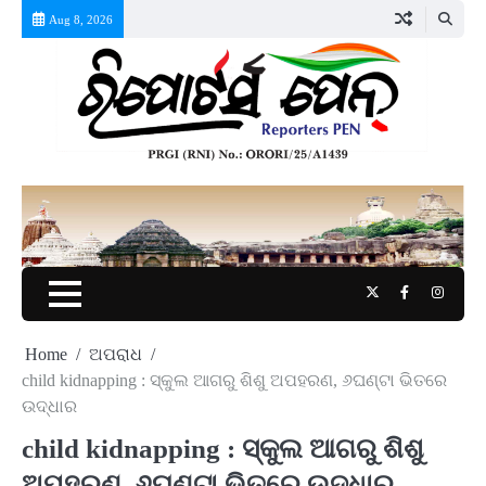
Skip
Aug 8, 2026
to
content
Twitter
Facebook
Instag
Home
ଅପରାଧ
child kidnapping : ସ୍କୁଲ ଆଗରୁ ଶିଶୁ ଅପହରଣ, ୬ଘଣ୍ଟା ଭିତରେ
ଉଦ୍ଧାର
child kidnapping : ସ୍କୁଲ ଆଗରୁ ଶିଶୁ
ଅପହରଣ, ୬ଘଣ୍ଟା ଭିତରେ ଉଦ୍ଧାର