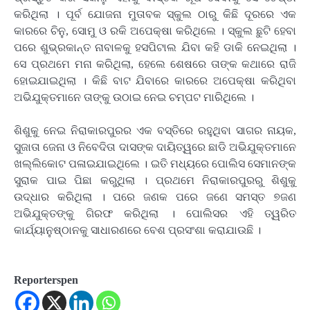
କରିଥିଲା । ପୂର୍ବ ଯୋଜନା ମୁତାବକ ସ୍କୁଲ ଠାରୁ କିଛି ଦୂରରେ ଏକ
କାରରେ ଚିନୁ, ସୋମୁ ଓ ରକି ଅପେକ୍ଷା କରିଥିଲେ । ସ୍କୁଲ ଛୁଟି ହେବା
ପରେ ଶୁଭ୍ରକାନ୍ତ ନାବାଳକୁ ହସପିଟାଲ ଯିବା କହି ଡାକି ନେଇଥିଲା ।
ସେ ପ୍ରଥମେ ମନା କରିଥିଲା, ହେଲେ ଶେଷରେ ତାଙ୍କ କଥାରେ ରାଜି
ହୋଇଯାଇଥିଲା । କିଛି ବାଟ ଯିବାରେ କାରରେ ଅପେକ୍ଷା କରିଥିବା
ଅଭିଯୁକ୍ତମାନେ ତାଙ୍କୁ ଉଠାଇ ନେଇ ଚମ୍ପଟ ମାରିଥିଲେ ।
ଶିଶୁକୁ ନେଇ ନିରାକାରପୁରର ଏକ ବସ୍ତିରେ ରହୁଥିବା ସାଗର ନାୟକ,
ସୁଜାତା ଜେନା ଓ ନିବେଦିତା ଦାସଙ୍କ ଦାୟିତ୍ୱରେ ଛାଡି ଅଭିଯୁକ୍ତମାନେ
ଖଲ୍ଲିକୋଟ ପଳାଇଯାଇଥିଲେ । ଇତି ମଧ୍ୟରେ ପୋଲିସ ସେମାନଙ୍କ
ସୁରାକ ପାଇ ପିଛା କରୁଥିଲା । ପ୍ରଥମେ ନିରାକାରପୁରରୁ ଶିଶୁକୁ
ଉଦ୍ଧାର କରିଥିଲା । ପରେ ଜଣକ ପରେ ଜଣେ ସମସ୍ତ ୭ଜଣ
ଅଭିଯୁକ୍ତଙ୍କୁ ଗିରଫ କରିଥିଲା । ପୋଲିସର ଏହି ତ୍ୱରିତ
କାର୍ଯ୍ୟାନୁଷ୍ଠାନକୁ ସାଧାରଣରେ ବେଶ ପ୍ରସଂଶା କରାଯାଉଛି ।
Reporterspen