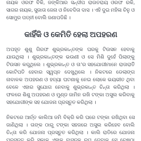
ନାୟକ ଓରଫ ବିକି, ଜଙ୍କିଆର ସନ୍ଦୀପ ରାଉତରାୟ ଓରଫ ରକି,
ସାଗର ନାୟକ, ସୁଜାତା ଜେନା ଓ ନିବେଦିତା ଦାସ । ଏହି ଦୁଇ ମହିଳା ଚିନୁ ଓ
ସୋମୁର ପତ୍ନୀ ବୋଲିି ଜଣାପଡିଛି ।
କାହିିଁକି ଓ କେମିତି ହେଲା ଅପହରଣ
ଅପହୃତ ଶୁଶୁ ଗିରଫ ଶୁଭ୍ରକାନ୍ତଙ୍କ ଘରକୁ ଟିଉସନ ହେବାକୁ
ଯାଉଥିଲା । ଶୁଭ୍ରକାନ୍ତଙ୍କ ଭଉଣୀ ଓ ସେ ମିଶି ଦୁହେଁ ପିଲାଙ୍କୁ
ଟିଉସନ କରୁଥିଲେ । ଶୁଭ୍ରକାନ୍ତ ଓ ତା’ର ସହଯୋଗୀମାନେ ରାତାରାତିି
କୋଟିପତି ହେବାର ସ୍ୱପ୍ନ ଦେଖୁଥିଲେ । ନିକଟରେ ଡେଲାଙ୍ଗ
ନାବାଳକ ଅପହରଣ ଓ ହତ୍ୟା ଘଟଣାକୁ ନେଇ ଲୋକେ ଭୟଭୀତ ଥିବା
ବେଳେ ଏହାର ସୁଯୋଗ ନେବାକୁ ଶୁଭ୍ରକାନ୍ତ ଚିନ୍ତା କରିଥିଲା ।
ଫଳରେ ଶିଶୁ ଅପହରଣ ଓ ମୁଣ୍ଡ ଜାମିନ ରଖି ଟଙ୍କା ଅସୁଲ କରିବାକୁ
ସହଯୋଗୀଙ୍କ ସହ ଯୋଜନା ପ୍ରସ୍ତୁତ କରିଥିଲା ।
ନିକଟରେ ଆର୍ତ୍ତ କାଲିଆ ଜମି ବିକ୍ରି କରି ଘରେ ଟଙ୍କା ରଖିଥିବା ସେ
ଜାଣିଥିଲା । ତାଙ୍କ ଠାରୁ ଟଙ୍କା ସହଜରେ ଅସୁଲ କରିହେବ ବୋଲି
ଚିନ୍ତା କରି ଯୋଜନା ପ୍ରସ୍ତୁତ କରିଥିଲା । କାଲି ରାତିରେ ଯୋଜନା
ପ୍ରସ୍ତୁତ କରି ସକାଳୁ ଏହାକୁ ବାସ୍ତକ ରୂପ ଦେବାକୁ ସେ ଚେଷ୍ଠା