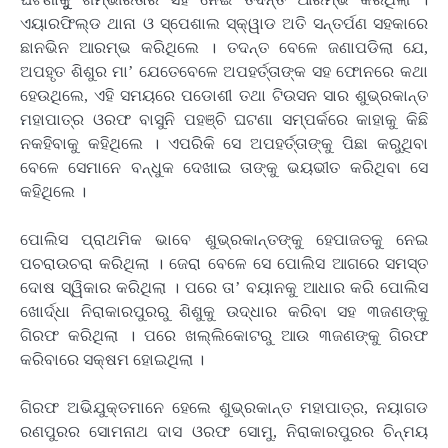
ଏୟାରଫିଲ୍ଡ ଥାନା ଓ ସ୍ପେଶାଲ ସ୍କ୍ୱାଡ ଅତି ସନ୍ତର୍ପଣ ସହକାରେ
ଛାନଭିନ ଆରମ୍ଭ କରିଥିଲେ । ତଦନ୍ତ ବେଳେ ଜଣାପଡିଲା ଯେ,
ଅପହୃତ ଶିଶୁର ମା’ ଯେତେବେଳେ ଅପହର୍ତ୍ତାଙ୍କ ସହ ଫୋନରେ କଥା
ହେଉଥିଲେ, ଏହି ସମୟରେ ପଡୋଶୀ ତଥା ଟିଉସନ ସାର ଶୁଭ୍ରକାନ୍ତ
ମହାପାତ୍ର ଓରଫ ବାସୁନି ପହଞ୍ଚି ଘଟଣା ସମ୍ପର୍କରେ କାହାକୁ କିଛି
ନକହିବାକୁ କହିଥିଲେ । ଏପରିକି ସେ ଅପହର୍ତ୍ତାଙ୍କୁ ପିଛା କରୁଥିବା
ବେଳେ ସେମାନେ ବନ୍ଧୁକ ଦେଖାଇ ତାଙ୍କୁ ଭୟଭୀତ କରିଥିବା ସେ
କହିଥିଲେ ।
ପୋଲିସ ପ୍ରାଥମିକ ଭାବେ ଶୁଭ୍ରକାନ୍ତଙ୍କୁ ହେପାଜତକୁ ନେଇ
ପଚରାଉଚରା କରିଥିଲା । ଜେରା ବେଳେ ସେ ପୋଲିସ ଆଗରେ ସମସ୍ତ
ଦୋଷ ସ୍ୱିକାର କରିଥିଲା । ପରେ ତା’ ବୟାନକୁ ଆଧାର କରି ପୋଲିସ
ଖୋର୍ଦ୍ଧା ନିରାକାରପୁରରୁ ଶିଶୁକୁ ଉଦ୍ଧାର କରିବା ସହ ୩ଜଣଙ୍କୁ
ଗିରଫ କରିଥିଲା । ପରେ ଖଲ୍ଲିକୋଟରୁ ଆଉ ୩ଜଣଙ୍କୁ ଗିରଫ
କରିବାରେ ସକ୍ଷମ ହୋଇଥିଲା ।
ଗିରଫ ଅଭିଯୁକ୍ତମାନେ ହେଲେ ଶୁଭ୍ରକାନ୍ତ ମହାପାତ୍ର, ନୟାଗଡ
ରଣପୁରର ସୋମନାଥ ଦାସ ଓରଫ ସୋମୁ, ନିରାକାରପୁରର ଚିନ୍ମୟ