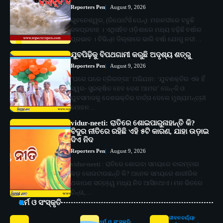
Reporters Pen
August 9, 2026
ଭୁବନେଶ୍ୱର, (ରିପୋର୍ଟର୍ସ ପେନ୍‌): ମହାନଦୀରେ ବଢୁଛି
ଜଳପ୍ରବାହ । ଏଥିସହିତ ଓଡ଼ିଶାରେ ମଧ୍ୟ ବଢ଼ିଛି ବର୍ଷାର
ପ୍ରଭାବ । ବିଭିନ୍ନ ଜିଲ୍ଲାରେ ଭାରି ବର୍ଷା ଯୋଗୁ ନଦୀ…
ଯୁବପିଢ଼ିକୁ ବିପଥଗାମୀ କରୁଛି ଅଦୃଶ୍ୟ ଶତ୍ରୁ
Reporters Pen
August 9, 2026
‘ଘରେ ଘରେ ତ୍ରିରଙ୍ଗା’ ଅଭିଯାନ: ‘ଯୁବଶକ୍ତିର ଏକ ହିଁ
ସ୍ୱର- ସୁରକ୍ଷିତ ହେବ ଦେଶ ଆମର’ ଜେନ୍‌-ଜି ଓ
ଯୁବସମାଜକୁ ଦେଶଭକ୍ତିର ବାର୍ତ୍ତା ଦେଲେ ମୁଖ୍ୟମନ୍ତ୍ରୀ
ମୋହନ…
vidur-neeti: ରାତିରେ ଶୋଇପାରୁନାହାନ୍ତି କି?
ବିଦୁର ନୀତିରେ ରହିଛି ଏହି ୫ଟି କାରଣ, ଯାହା ଉଡ଼ାଇ
ଦିଏ ନିଦ
Reporters Pen
August 9, 2026
vidur-neeti : ରାତିରେ ଶୋଇବା ସମୟରେ ବାରମ୍ବାର
କଡ଼ ଲେଉଟାଉଛନ୍ତି କି? ଅନେକ ସମୟରେ ଶାରୀରିକ
ଥକାପଣ ସତ୍ତ୍ୱେ ମଧ୍ୟ ନିଦ ଆସିନଥାଏ। ମନ ଭିତରେ
ଚିନ୍ତା,…
ଧର୍ମ ଓ ସଂସ୍କୃତି
ଜୀବନଚର୍ଯ୍ୟା
ଧର୍ମ ଓ ସଂସ୍କୃତି