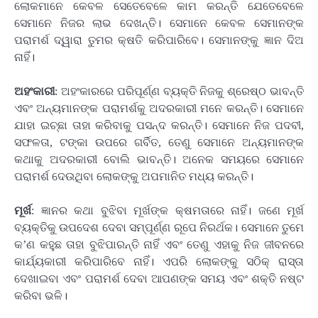
ଲୋକମାନେ କେବଳ ସେତେବେଳେ କାମ କରନ୍ତି ଯେତେବେଳେ
ସେମାନେ ନିଜର ଲାଭ ଦେଖନ୍ତି। ସେମାନେ କେବଳ ସେମାନଙ୍କ
ପରାମର୍ଶ ଦ୍ୱାରା ତୁମର କ୍ଷତି କରିପାରିବେ। ସେମାନଙ୍କୁ ଜ୍ଞାନ ଦିଅ
ନାହିଁ।
ଅହଂକାରୀ
: ଅହଂକାରରେ ପରିପୂର୍ଣ୍ଣ ବ୍ୟକ୍ତି ନିଜକୁ ଶ୍ରେଷ୍ଠ ଭାବନ୍ତି
ଏବଂ ଅନ୍ୟମାନଙ୍କ ପରାମର୍ଶକୁ ଅଦରକାରୀ ମନେ କରନ୍ତି। ସେମାନେ
ଯାହା ଇଚ୍ଛା ତାହା କରିବାକୁ ପସନ୍ଦ କରନ୍ତି। ସେମାନେ ନିଜ ପଦବୀ,
ସଫଳତା, ଟଙ୍କା ଉପରେ ଗର୍ବିତ, ତେଣୁ ସେମାନେ ଅନ୍ୟମାନଙ୍କ
କଥାକୁ ଅଦରକାରୀ ବୋଲି ଭାବନ୍ତି। ଅନେକ ସମୟରେ ସେମାନେ
ପରାମର୍ଶ ଦେଉଥିବା ଲୋକଙ୍କୁ ଅପମାନିତ ମଧ୍ୟ କରନ୍ତି।
ମୂର୍ଖ
: ଜ୍ଞାନର କଥା ବୁଝିବା ମୂର୍ଖଙ୍କ କ୍ଷମତାରେ ନାହିଁ। ଜଣେ ମୂର୍ଖ
ବ୍ୟକ୍ତିକୁ ଉପଦେଶ ଦେବା ସମ୍ପୂର୍ଣ୍ଣ ରୂପେ ନିରର୍ଥକ। ସେମାନେ ତୁମେ
କ’ଣ କହୁଛ ତାହା ବୁଝିପାରନ୍ତି ନାହିଁ ଏବଂ ତେଣୁ ଏହାକୁ ନିଜ ଜୀବନରେ
କାର୍ଯ୍ୟକାରୀ କରିପାରିବେ ନାହିଁ। ଏପରି ଲୋକଙ୍କୁ ସଠିକ୍ ରାସ୍ତା
ଦେଖାଇବା ଏବଂ ପରାମର୍ଶ ଦେବା ଆପଣଙ୍କ ସମୟ ଏବଂ ଶକ୍ତି ନଷ୍ଟ
କରିବା ଭଳି।