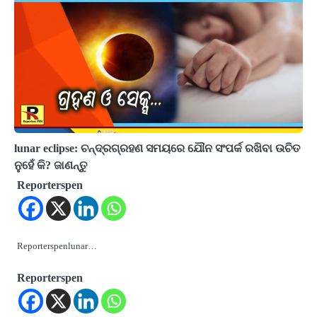
lunar eclipse: ଚନ୍ଦ୍ରଗ୍ରହଣ ସମୟରେ ଯୌନ ସଂପର୍କ ରଖିବା ଉଚିତ
ନୁହେଁ କି? ଜାଣନ୍ତୁ
Reporterspen
Reporterspenlunar…
Reporterspen