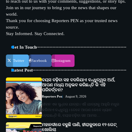
to reach out to us with your comments, suggestions, or story tips.
Join us in our journey to bring you the news that shapes our
world.
Thank you for choosing Reporters PEN as your trusted news
source.
Stay Informed. Stay Connected.
Get In Touch
Twitter
Facebook
Instagram
Latest Post
ବୟସ ବଢ଼ିବା ସହ ବଦଳିଯାଏ ବନ୍ଧୁତ୍ୱର ଅର୍ଥ,
ଆପଣ ମଧ୍ୟ ଅନୁଭବ କରିଛନ୍ତି କି ଏହି
ପରିବର୍ତ୍ତନ?
Reporters Pen
August 9, 2026
ଜୀବନ ଏକ ସୁନ୍ଦର ଯାତ୍ରା। ଏହି ଯାତ୍ରାକୁ ଆହୁରି ମଧୁର
କରିଥାଏ ବନ୍ଧୁତ୍ୱ। ତେବେ ଆପଣ କେବେ ଧ୍ୟାନ
ଦେଇଛନ୍ତି କି, ବୟସ ବଢ଼ିବା ସହ ଆମର…
ମହାନଦୀରେ ବଢୁଛି ପାଣି, ହୀରାକୁଦରେ ୧୨ ଗେଟ୍
ଖୋଲିଲା