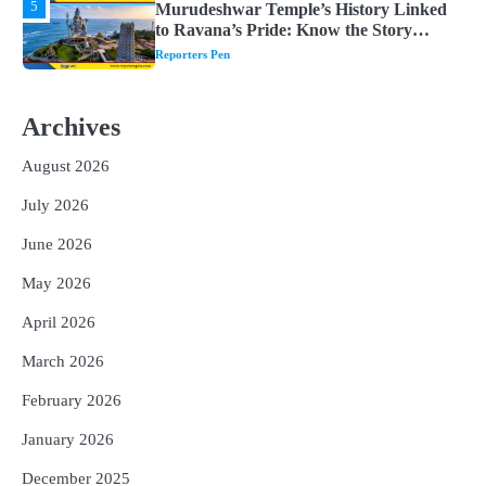
1
ମହାନଦୀରେ ବଢୁଛି ପାଣି, ହୀରାକୁଦରେ ୧୨ ଗେଟ୍
ଖୋଲିଲା
Reporters Pen
2
ଯୁବପିଢ଼ିକୁ ବିପଥଗାମୀ କରୁଛି ଅଦୃଶ୍ୟ ଶତ୍ରୁ
Archives
Reporters Pen
August 2026
3
vidur-neeti: ରାତିରେ ଶୋଇପାରୁନାହାନ୍ତି କି?
ବିଦୁର ନୀତିରେ ରହିଛି ଏହି ୫ଟି କାରଣ, ଯାହା
July 2026
ଉଡ଼ାଇ ଦିଏ ନିଦ
Reporters Pen
June 2026
4
Chanakya Niti : ସ୍ମାର୍ଟ ଓ ସଫଳ ଶିଶୁ
May 2026
ଚାହୁଁଛନ୍ତି କି? ପ୍ୟାରେଣ୍ଟିଂରେ ସାମିଲ କରନ୍ତୁ
ଚାଣକ୍ୟଙ୍କ ଏହି ୬ଟି କଥା
Reporters Pen
April 2026
5
Murudeshwar Temple’s History Linked
March 2026
to Ravana’s Pride: Know the Story
Behind the 123-Foot Shiva Statue by the
February 2026
Reporters Pen
Sea
January 2026
December 2025