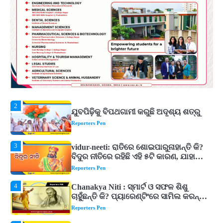
Behind the 123-Foot Shiva Statue by the
Reporters Pen
Sea
1
ମହାନଦୀରେ ବଢୁଛି ପାଣି, ହୀରାକୁଦରେ ୧୨ ଗେଟ୍
ଖୋଲିଲା
Reporters Pen
2
ଯୁବପିଢ଼ିକୁ ବିପଥଗାମୀ କରୁଛି ଅଦୃଶ୍ୟ ଶତ୍ରୁ
Reporters Pen
3
vidur-neeti: ରାତିରେ ଶୋଇପାରୁନାହାନ୍ତି କି?
ବିଦୁର ନୀତିରେ ରହିଛି ଏହି ୫ଟି କାରଣ, ଯାହା
ଉଡ଼ାଇ ଦିଏ ନିଦ
Reporters Pen
4
Chanakya Niti : ସ୍ମାର୍ଟ ଓ ସଫଳ ଶିଶୁ
ଚାହୁଁଛନ୍ତି କି? ପ୍ୟାରେଣ୍ଟିଂରେ ସାମିଲ କରନ୍ତୁ
ଚାଣକ୍ୟଙ୍କ ଏହି ୬ଟି କଥା
Reporters Pen
5
Murudeshwar Temple’s History Linked
to Ravana’s Pride: Know the Story
Behind the 123-Foot Shiva Statue by the
Reporters Pen
Sea