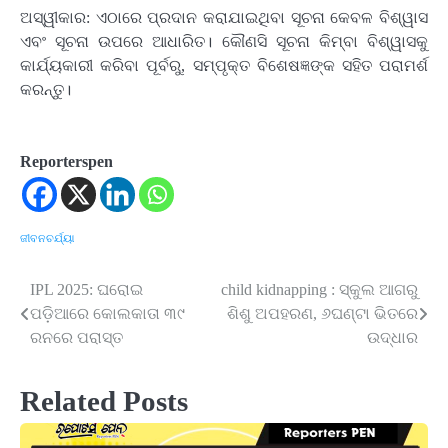
ଅସ୍ୱୀକାର: ଏଠାରେ ପ୍ରଦାନ କରାଯାଇଥିବା ସୂଚନା କେବଳ ବିଶ୍ୱାସ
ଏବଂ ସୂଚନା ଉପରେ ଆଧାରିତ। କୌଣସି ସୂଚନା କିମ୍ବା ବିଶ୍ୱାସକୁ
କାର୍ଯ୍ୟକାରୀ କରିବା ପୂର୍ବରୁ, ସମ୍ପୃକ୍ତ ବିଶେଷଜ୍ଞଙ୍କ ସହିତ ପରାମର୍ଶ
କରନ୍ତୁ।
Reporterspen
ଜୀବନଚର୍ଯ୍ୟା
IPL 2025: ଘରୋଇ
child kidnapping : ସ୍କୁଲ ଆଗରୁ
Post
ପଡ଼ିଆରେ କୋଲକାତା ୩୯
ଶିଶୁ ଅପହରଣ, ୬ଘଣ୍ଟା ଭିତରେ
navigation
ରନରେ ପରାସ୍ତ
ଉଦ୍ଧାର
Related Posts