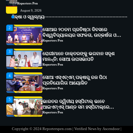
Reporters Pen
2
ସୋଆର ୨୦ତମ ପ୍ରତିଷ୍ଠା ଦିବସରେ
August 9, 2026
ବିଶ୍ୱବିଦ୍ୟାଳୟର ସଫଳତା, ଉତ୍କର୍ଷତା ଓ
ଶିକ୍ଷା ଓ ସ୍ୱାସ୍ଥ୍ୟ
ଅଗ୍ରଗତିର ସ୍ମୃତିଚାରଣ
Reporters Pen
3
ରୋଗୀମାନେ ଡାକ୍ତରଙ୍କୁ ଭଗବାନ ସଦୃଶ
ମାନନ୍ତି: ସୋଆ ଉପସଭାପତି
Reporters Pen
4
ସୋଆ ଏସ୍‌ଏଚ୍‌ଏମ୍ ପକ୍ଷରୁ ରଜ ପିଠା
ପ୍ରତିଯୋଗିତା ଆୟୋଜିତ
Reporters Pen
5
ଭାରତର ଦ୍ୱିତୀୟ ହସ୍ପିଟାଲ୍ ଭାବେ
ଆଇଏମ୍‌ଏସ୍ ଆଣ୍ଡ ସମ ହସ୍ପିଟାଲ୍‌ରେ
ଅତ୍ୟାଧୁନିକ ଡିଜିସ୍କାନର ସ୍ଥାପନ
Reporters Pen
1
ସୋଆ ପକ୍ଷରୁ ରାୱେ କାର୍ଯ୍ୟକ୍ରମ ଅଧୀନରେ
୧୧ଟି ଗ୍ରାମରେ ୧୬ଟି କୃଷକ ପ୍ରଶିକ୍ଷଣ
କାର୍ଯ୍ୟକ୍ରମ ଆୟୋଜିତ
Reporters Pen
2
ସୋଆର ୨୦ତମ ପ୍ରତିଷ୍ଠା ଦିବସରେ
Copyright © 2024 Reporterspen.com | Verified News by
Ascendoor
|
ବିଶ୍ୱବିଦ୍ୟାଳୟର ସଫଳତା, ଉତ୍କର୍ଷତା ଓ