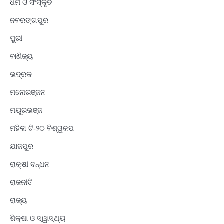
ଧର୍ମ ଓ ସଂସ୍କୃତି
ନବରଙ୍ଗପୁର
ପୁରୀ
ବାଣିଜ୍ୟ
ଭଦ୍ରକ
ମନୋରଞ୍ଜନ
ମୟୂରଭଞ୍ଜ
ମହିଳା ଟି-୨୦ ବିଶ୍ୱକପ
ଯାଜପୁର
ରାକ୍ଷୀ ବନ୍ଧନ
ରାଜନୀତି
ରାଜ୍ୟ
ଶିକ୍ଷା ଓ ସ୍ୱାସ୍ଥ୍ୟ