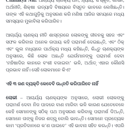
Chanakya Niti:
ଆଚାର୍ଯ୍ୟ ଚାଣକ୍ୟ ଧର୍ମ, ନ୍ୟାୟ, ସଂସ୍କୃତି, ଶାସନ,
ଅର୍ଥନୀତି, ଶିକ୍ଷା ଇତ୍ୟାଦି ବିଷୟରେ ବିସ୍ତୃତ ଭାବରେ ଲେଖିଛନ୍ତି।
ତାଙ୍କ ଏହି କଥାଗୁଡ଼ିକୁ ଅନୁସରଣ କରି ମଣିଷ ଆଜିର ସମୟରେ ମଧ୍ୟ
ସମସ୍ୟାର ମୁକାବିଲା କରିପାରିବ।
ଆଚାର୍ଯ୍ୟ ଚାଣକ୍ୟ ନୀତି ଶାସ୍ତ୍ରରେ ଲୋକଙ୍କୁ ଜୀବନକୁ ସହଜ ଏବଂ
ସଫଳ କରିବାର ଅନେକ ଉପାୟ କହି ପରାମର୍ଶ ଦେଇଛନ୍ତି, ଏବଂ ଠିକ୍
ଏବଂ ଭୁଲ ମଧ୍ୟରେ ପାର୍ଥକ୍ୟ ମଧ୍ୟ କହିଛନ୍ତି, କିନ୍ତୁ ଚାଣକ୍ୟଙ୍କ
ଅନୁସାରେ, କିଛି ଲୋକ ଅଛନ୍ତି ଯେଉଁମାନଙ୍କୁ ପରାମର୍ଶ ଦେବା
‘ମହିଷାଦିର କାନରେ ବଂଶୀ ବଜାଇବା’ ଭଳି, ଅର୍ଥାତ୍ ଏହାର କୌଣସି
ପ୍ରଭାବ ନାହିଁ। ସେହି ଲୋକମାନେ କିଏ?
ଏହି ୩ ଜଣ ବ୍ୟକ୍ତି କେବେବି ଉନ୍ନତି କରିପାରିବେ ନାହିଁ
ଲୋଭୀ
– ଆଚାର୍ଯ୍ୟ ଚାଣକ୍ୟଙ୍କ ଅନୁସାରେ, ଲୋଭୀ ଲୋକଙ୍କୁ
ପରାମର୍ଶ ଦେବା ନିଜ ପାଦରେ ବାଣ ମାରିବା ଭଳି କାରଣ ଯେତେବେଳେ
କେହି ସେମାନଙ୍କୁ ସଠିକ୍ ପଥ ଅନୁସରଣ କରିବାକୁ ପରାମର୍ଶ ଦିଅନ୍ତି,
ସେମାନେ ତାଙ୍କୁ ନିଜର ଶତ୍ରୁ ବୋଲି ଭାବନ୍ତି। ସେମାନେ ପ୍ରତ୍ୟେକ
କାମ ‘ପ୍ରତିଦାନରେ କ’ଣ ପାଇବେ’ ଏହି ଭାବନା ସହିତ କରନ୍ତି। ଏପରି