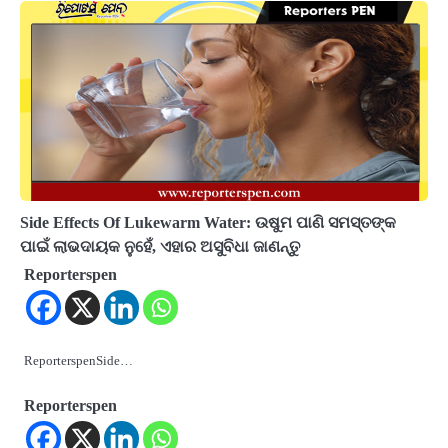
Side Effects Of Lukewarm Water: ଉଷୁମ ପାଣି ସମସ୍ତଙ୍କ
ପାଇଁ ଲାଭଦାୟକ ନୁହେଁ, ଏହାର ଅସୁବିଧା ଜାଣନ୍ତୁ
Reporterspen
ReporterspenSide…
Reporterspen