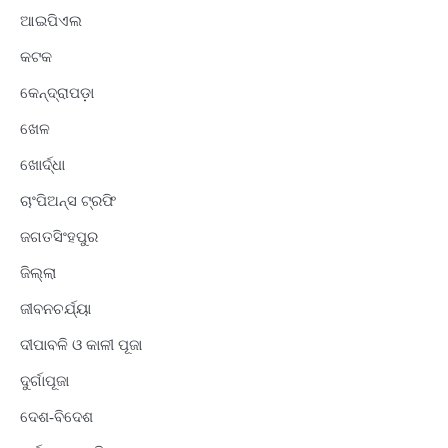
ଆଇପିଏଲ
କଟକ
କେନ୍ଦ୍ରାପଡ଼ା
ଖେଳ
ଖୋର୍ଦ୍ଧା
ଚାଂପିଅନ୍ସ ଟ୍ରଫି
ଜଗତସିଂହପୁର
ଜିଲ୍ଲା
ଜୀବନଚର୍ଯ୍ୟା
ଦୀପାବଳି ଓ କାଳୀ ପୂଜା
ଦୁର୍ଗାପୂଜା
ଦେଶ-ବିଦେଶ