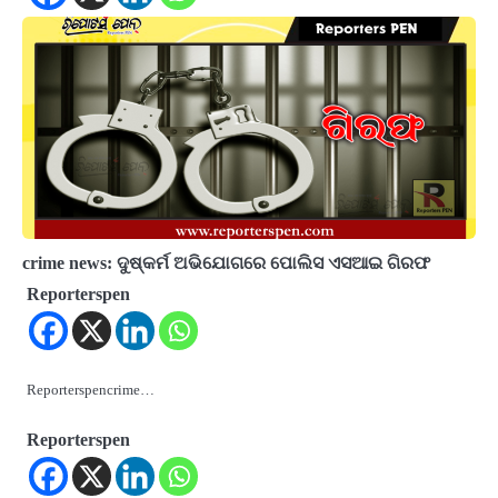
crime news: ଦୁଷ୍କର୍ମ ଅଭିଯୋଗରେ ପୋଲିସ ଏସଆଇ ଗିରଫ
Reporterspen
Reporterspencrime…
Reporterspen