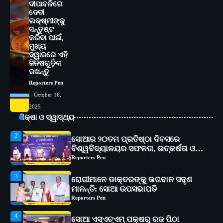
ଦୀପାବଳିରେ
ଦେବୀ
5
ଭାରତର ଦ୍ୱିତୀୟ ହସ୍ପିଟାଲ୍ ଭାବେ
ଲକ୍ଷ୍ମୀଙ୍କୁ
ଆଇଏମ୍‌ଏସ୍ ଆଣ୍ଡ ସମ ହସ୍ପିଟାଲ୍‌ରେ
ସନ୍ତୁଷ୍ଟ
ଅତ୍ୟାଧୁନିକ ଡିଜିସ୍କାନର ସ୍ଥାପନ
କରିବା ପାଇଁ,
Reporters Pen
ମୁଖ୍ୟ
ଦ୍ୱାରରେ ଏହି
1
ସୋଆ ପକ୍ଷରୁ ରାୱେ କାର୍ଯ୍ୟକ୍ରମ ଅଧୀନରେ
ଜିନିଷଗୁଡ଼ିକ
୧୧ଟି ଗ୍ରାମରେ ୧୬ଟି କୃଷକ ପ୍ରଶିକ୍ଷଣ
ରଖନ୍ତୁ
କାର୍ଯ୍ୟକ୍ରମ ଆୟୋଜିତ
Reporters Pen
Reporters Pen
October 16,
2
ସୋଆର ୨୦ତମ ପ୍ରତିଷ୍ଠା ଦିବସରେ
2025
ବିଶ୍ୱବିଦ୍ୟାଳୟର ସଫଳତା, ଉତ୍କର୍ଷତା ଓ
ଶିକ୍ଷା ଓ ସ୍ୱାସ୍ଥ୍ୟ
ଅଗ୍ରଗତିର ସ୍ମୃତିଚାରଣ
Reporters Pen
3
ରୋଗୀମାନେ ଡାକ୍ତରଙ୍କୁ ଭଗବାନ ସଦୃଶ
ମାନନ୍ତି: ସୋଆ ଉପସଭାପତି
Reporters Pen
4
ସୋଆ ଏସ୍‌ଏଚ୍‌ଏମ୍ ପକ୍ଷରୁ ରଜ ପିଠା
ପ୍ରତିଯୋଗିତା ଆୟୋଜିତ
Reporters Pen
5
ଭାରତର ଦ୍ୱିତୀୟ ହସ୍ପିଟାଲ୍ ଭାବେ