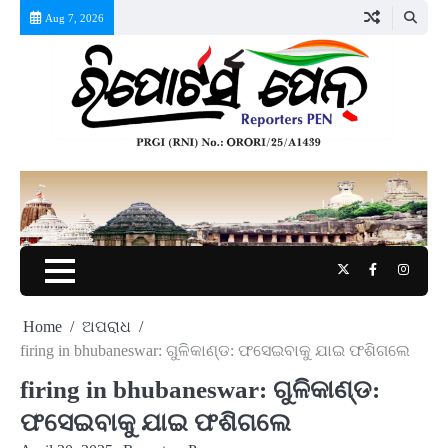
Skip
Aug 7, 2026
to
content
Twitter
Facebook
Instag
Home
ଅପରାଧ
firing in bhubaneswar: ଗୁଳିକାଣ୍ଡ: ଫସେଇବାକୁ ଯାଇ ଫଶିଗଲେ
firing in bhubaneswar: ଗୁଳିକାଣ୍ଡ:
ଫସେଇବାକୁ ଯାଇ ଫଶିଗଲେ