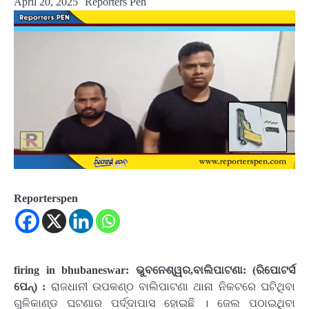
April 20, 2025
Reporters Pen
Reporterspen
firing in bhubaneswar: ଭୁବନେଶ୍ୱର,ବାଲିପାଟଣା: (ରିପୋଟର୍ସ
ପେନ୍‌) :
ରାଜଧାନୀ ଉପକଣ୍ଠ ବାଲିପାଟଣା ଥାନା ନିକଟରେ ଘଟିଥିବା
ଗୁଳିକାଣ୍ଡ ଘଟଣାର ପର୍ଦ୍ଦାପାସ ହୋଇଛି । ଜେଲ ପଠାଇଥିବା