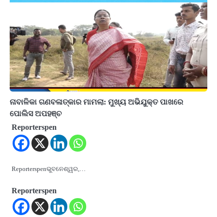
ନାବାଳିକା ଗଣବଳାତ୍କାର ମାମଲା: ମୁଖ୍ୟ ଅଭିଯୁକ୍ତ ପାଖରେ
ପୋଲିସ ଅପହଞ୍ଚ
Reporterspen
Reporterspenଭୁବନେଶ୍ୱର,…
Reporterspen