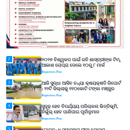
ଉତ୍କଳ ସାମ୍ବାଦିକ ସଂଘ
Reporters Pen
1
Shiva Mantras Sawan 2026: ଶ୍ରାବଣରେ
ନିୟମିତ ଜପ କରନ୍ତୁ ଭଗବାନ ଶିବଙ୍କ ଏହି
୩ଟି ଶକ୍ତିଶାଳୀ ମନ୍ତ୍ର, ଦୂର ହୋଇପାରେ
Reporters Pen
ଆର୍ଥିକ ସଙ୍କଟ
2
୨୦୨୭ ବିଶ୍ୱକପ ପାଇଁ ରବି ଶାସ୍ତ୍ରୀଙ୍କ ଟିମ୍,
ଆକାଶ ଚୋପ୍ରା ଦେଲେ ୧୦ରୁ ୮ ମାର୍କ
Reporters Pen
3
ଆଜି ସୁଦ୍ଧା ଆସିବ ବନ୍ୟା କ୍ଷୟକ୍ଷତି ରିପୋର୍ଟ
; ୨୨ଟି ଜିଲ୍ଲାକୁ ୧୧୦କୋଟି ଟଙ୍କା ମଞ୍ଜୁର
Reporters Pen
4
ସୁଦୃଢ଼ ହେବ ବିପର୍ଯ୍ୟୟ ପରିଚାଳନା ଭିତ୍ତିଭୂମି,
ନିର୍ଭୁଲ୍ ହେବ ପାଣିପାଗ ପୂର୍ବାନୁମାନ
Reporters Pen
5
ଗୋପବନ୍ଧୁ ସ୍ୱାସ୍ଥ୍ୟ ବୀମା ଯୋଜନା
ପରିବର୍ତ୍ତିତ ହେଲେ ଆନ୍ଦୋଳନ ତେଜିବ :
ଉତ୍କଳ ସାମ୍ବାଦିକ ସଂଘ
Reporters Pen
1
Shiva Mantras Sawan 2026: ଶ୍ରାବଣରେ