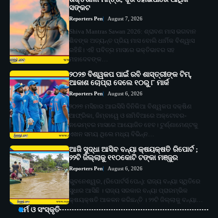
ସଙ୍କଟ
Reporters Pen
August 7, 2026
Shiva Mantras Sawan 2026: ଶ୍ରାବଣ ମାସ ଭଗବାନ
ଶିବଙ୍କ ଅତ୍ୟନ୍ତ ପ୍ରିୟ ମାସ ବୋଲି ଧାର୍ମିକ ବିଶ୍ୱାସ
ରହିଛି। ଏହି ପବିତ୍ର ମାସରେ ଭକ୍ତିଭାବର ସହ
ମହାଦେବଙ୍କ…
୨୦୨୭ ବିଶ୍ୱକପ ପାଇଁ ରବି ଶାସ୍ତ୍ରୀଙ୍କ ଟିମ୍,
ଆକାଶ ଚୋପ୍ରା ଦେଲେ ୧୦ରୁ ୮ ମାର୍କ
Reporters Pen
August 6, 2026
୨୦୨୭ ମସିହାର ଆଇସିସି ଦିନିକିଆ ବିଶ୍ୱକପ ଦକ୍ଷିଣ
ଆଫ୍ରିକା, ଜିମ୍ବାୱେ ଓ ନାମିବିଆରେ ଅକ୍ଟୋବର-
ନଭେମ୍ବର ମାସରେ ଆୟୋଜିତ ହେବ। ଟୁର୍ଣ୍ଣାମେଣ୍ଟକୁ
ଏଖନ ସମୟ ଥିଲେ ମଧ୍ୟ ବିଭିନ୍ନ…
ଆଜି ସୁଦ୍ଧା ଆସିବ ବନ୍ୟା କ୍ଷୟକ୍ଷତି ରିପୋର୍ଟ ;
୨୨ଟି ଜିଲ୍ଲାକୁ ୧୧୦କୋଟି ଟଙ୍କା ମଞ୍ଜୁର
Reporters Pen
August 6, 2026
ଭୁବନେଶ୍ୱର, (ରିପୋର୍ଟର୍ସ ପେନ୍‌): ରାଜ୍ୟ ବନ୍ୟା ସ୍ଥିତିରେ
ସୁଧାର ଆସିଛି । ରାଜ୍ୟ ସରକାର ବନ୍ୟା ପ୍ରାରମ୍ଭିକ
କ୍ଷୟକ୍ଷତି ଆକଳନ କରିଛନ୍ତି । ୨୨ଟି ଜିଲ୍ଲାକୁ ବନ୍ୟା…
ଧର୍ମ ଓ ସଂସ୍କୃତି