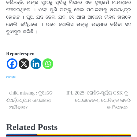
କରିଛନ୍ତି, ତାଙ୍କ ପୁଅକୁ ପୂର୍ବରୁ ମିଛରେ ଏକ ଦୁଷ୍କର୍ମ ମାମଲାରେ
ଫସେଇଥିଲେ । ଏବେ ପୁଣି ତାଙ୍କୁ ଜେଲ ପଠାଇବାକୁ ଷଡଯନ୍ତ୍ର
ହୋଇଛି । ପୁଅ ଯଦି ଜେଲ ଯିବ, ସେ ଥାନା ଆଗରେ ଜୀବନ ହାରିବେ
ବୋଲି କହିଥିଲେ । ପରେ ପୋଲିସ ତାଙ୍କୁ ଉଦ୍ଧାର କରିବା ସହ
ବୁଝାସୁଜା କରିଛି ।
Reporterspen
ଅପରାଧ
child missing : କୁଆଡେ
IPL 2025: ରୋହିତ-ସୂର୍ଯ୍ୟ CSK କୁ
Post
ଅର୍ନ୍ତଧ୍ୟାନ ହୋଇଗଲା
ଧୋଇଦେଲେ, ଧୋନିଙ୍କ ନାକ
navigation
ଆର୍ଶିବାଦ?
କାଟିଦେଲେ
Related Posts