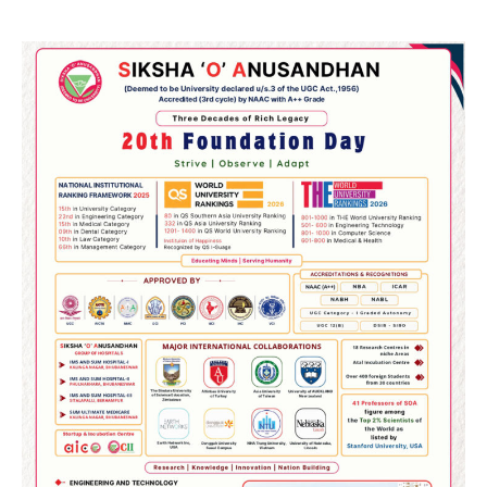
2
୨୦୨୭ ବିଶ୍ୱକପ ପାଇଁ ରବି ଶାସ୍ତ୍ରୀଙ୍କ ଟିମ୍,
ଆକାଶ ଚୋପ୍ରା ଦେଲେ ୧୦ରୁ ୮ ମାର୍କ
Reporters Pen
3
ଆଜି ସୁଦ୍ଧା ଆସିବ ବନ୍ୟା କ୍ଷୟକ୍ଷତି ରିପୋର୍ଟ
; ୨୨ଟି ଜିଲ୍ଲାକୁ ୧୧୦କୋଟି ଟଙ୍କା ମଞ୍ଜୁର
Reporters Pen
4
ସୁଦୃଢ଼ ହେବ ବିପର୍ଯ୍ୟୟ ପରିଚାଳନା ଭିତ୍ତିଭୂମି,
ନିର୍ଭୁଲ୍ ହେବ ପାଣିପାଗ ପୂର୍ବାନୁମାନ
Reporters Pen
5
ଗୋପବନ୍ଧୁ ସ୍ୱାସ୍ଥ୍ୟ ବୀମା ଯୋଜନା
ପରିବର୍ତ୍ତିତ ହେଲେ ଆନ୍ଦୋଳନ ତେଜିବ :