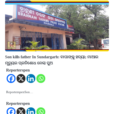
Son kills father In Sundargarh: ବାପାଙ୍କୁ ହତ୍ୟା; ମାଆର
ମୃତ୍ୟୁର ପ୍ରତିଶୋଧ ନେଲା ପୁଅ
Reporterspen
ReporterspenSon…
Reporterspen