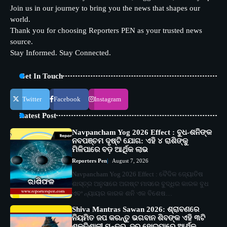
Join us in our journey to bring you the news that shapes our
world.
Thank you for choosing Reporters PEN as your trusted news
source.
Stay Informed. Stay Connected.
Get In Touch
Twitter
Facebook
Instagram
Latest Post
Navpancham Yog 2026 Effect : ବୁଧ-ଶନିଙ୍କ
ନବପଞ୍ଚମ ଦୃଷ୍ଟି ଯୋଗ: ଏହି ୪ ରାଶିଙ୍କୁ
ମିଳିପାରେ ବଡ଼ ଆର୍ଥିକ ଲାଭ
Reporters Pen
August 7, 2026
Navpancham Yog 2026 Effect : ବୈଦିକ ଜ୍ୟୋତିଷ
ଶାସ୍ତ୍ର ଅନୁସାରେ ଅଗଷ୍ଟ ମାସରେ ବୁଦ୍ଧିର କାରକ ବୁଧ
ଏବଂ ନ୍ୟାୟର କାରକ ଶନି ଏକ ବିଶେଷ…
Shiva Mantras Sawan 2026: ଶ୍ରାବଣରେ
ନିୟମିତ ଜପ କରନ୍ତୁ ଭଗବାନ ଶିବଙ୍କ ଏହି ୩ଟି
ଶକ୍ତିଶାଳୀ ମନ୍ତ୍ର, ଦୂର ହୋଇପାରେ ଆର୍ଥିକ