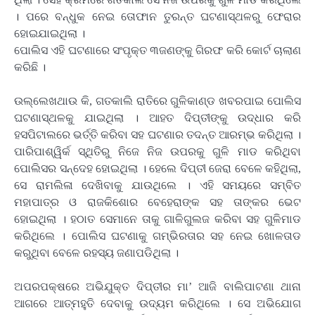
। ପରେ ବନ୍ଧୁକ ନେଇ ତୋଫାନ ତୁରନ୍ତ ଘଟଣାସ୍ଥଳରୁ ଫେରାର
ହୋଇଯାଇଥିଲା ।
ପୋଲିସ ଏହି ଘଟଣାରେ ସଂପୃକ୍ତ ୩ଜଣଙ୍କୁ ଗିରଫ କରି କୋର୍ଟ ଚାଲାଣ
କରିଛି ।
ଉଲ୍ଲେଖଥାଉ କି, ଗତକାଲି ରାତିରେ ଗୁଳିକାଣ୍ଡ ଖବରପାଇ ପୋଲିସ
ଘଟଣାସ୍ଥଳକୁ ଯାଇଥିଲା । ଆହତ ଦିପ୍ତୀଙ୍କୁ ଉଦ୍ଧାର କରି
ହସପିଟାଲରେ ଭର୍ତ୍ତି କରିବା ସହ ଘଟଣାର ତଦନ୍ତ ଆରମ୍ଭ କରିଥିଲା ।
ପାରିପାଶ୍ୱିର୍କ ସ୍ଥିତିରୁ ନିଜେ ନିଜ ଉପରକୁ ଗୁଳି ମାଡ କରିଥିବା
ପୋଲିସର ସନ୍ଦେହ ହୋଇଥିଲା । ହେଲେ ଦିପ୍ତୀ ଜେରା ବେଳେ କହିଥିଲା,
ସେ ରାମଲିଳା ଦେଖିବାକୁ ଯାଉଥିଲେ । ଏହି ସମୟରେ ସମ୍ବିତ
ମହାପାତ୍ର ଓ ରାଜକିଶୋର ବେହେରାଙ୍କ ସହ ତାଙ୍କର ଭେଟ
ହୋଇଥିଲା । ହଠାତ ସେମାନେ ତାକୁ ଗାଳିଗୁଲଜ କରିବା ସହ ଗୁଳିମାଡ
କରିଥିଲେ । ପୋଲିସ ଘଟଣାକୁ ଗମ୍ଭିରତାର ସହ ନେଇ ଖୋଳତାଡ
କରୁଥିବା ବେଳେ ରହସ୍ୟ ଜଣାପଡିଥିଲା ।
ଅପରପକ୍ଷରେ ଅଭିଯୁକ୍ତ ଦିପ୍ତୀର ମା’ ଆଜି ବାଲିପାଟଣା ଥାନା
ଆଗରେ ଆତ୍ମହୁତି ଦେବାକୁ ଉଦ୍ୟମ କରିଥିଲେ । ସେ ଅଭିଯୋଗ