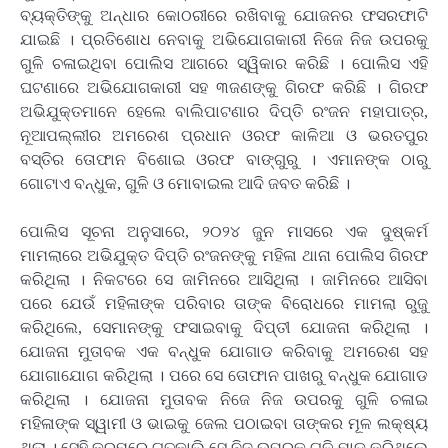
ବ୍ୟକ୍ତିଙ୍କୁ ଅନ୍ଧାର କୋଠରୀରେ ରଖିବାକୁ ଯୋଜନର ଫସରଫାଟି
ଯାଇଛି । ପ୍ରତିଶୋଧ ନେବାକୁ ଅଭିଯୋଗକାରୀ ନିଜେ ନିଜ ଉପରକୁ
ଗୁଳି ଚଳାଇଥିବା ପୋଲିସ ଆଗରେ ସ୍ୱିକାର କରିଛି । ପୋଲିସ ଏହି
ଘଟଣାରେ ଅଭିଯୋଗକାରୀ ସହ ୩ଜଣଙ୍କୁ ଗିରଫ କରିଛି । ଗିରଫ
ଅଭିଯୁକ୍ତମାନେ ହେଲେ ବାଲିପାଟଣାର ଦିପ୍ତି ରଂଜନ ମହାପାତ୍ର,
ନୂଆପଲ୍ଲୀର ଅମରେଶ ପ୍ରଧାନ ଓରଫ କାଳିଆ ଓ ଭରତପୁର
ବସ୍ତିର ତୋଫାନ ବିଶୋଇ ଓରଫ ବାଙ୍ଗୁରୁ । ଏମାନଙ୍କ ଠାରୁ
ଗୋଟାଏ ବନ୍ଧୁକ, ଗୁଳି ଓ ମୋବାଇଲ ଆଦି ଜବତ କରିଛି ।
ପୋଲିସ ସୂଚନା ଅନୁସାରେ, ୨୦୨୪ ଜୁନ ମାସରେ ଏକ ଦୁଷ୍କର୍ମ
ମାମଲାରେ ଅଭିଯୁକ୍ତ ଦିପ୍ତି ରଂଜନଙ୍କୁ ମହିଳା ଥାନା ପୋଲିସ ଗିରଫ
କରିଥିଲା । ନିକଟରେ ସେ ଜାମିନରେ ଆସିଥିଲା । ଜାମିନରେ ଆସିବା
ପରେ ଯେଉଁ ମହିଳାଙ୍କ ପରିବାର ତାଙ୍କ ବିରୋଧରେ ମାମଲା ରୁଜୁ
କରିଥିଲେ, ସେମାନଙ୍କୁ ଫସାଇବାକୁ ଦିପ୍ତୀ ଯୋଜନା କରିଥିଲା ।
ଯୋଜନା ମୁତାବକ ଏକ ବନ୍ଧୁକ ଯୋଗାଡ କରିବାକୁ ଅମରେଶ ସହ
ଯୋଗାଯୋଗ କରିଥିଲା । ପରେ ସେ ତୋଫାନ ପାଖରୁ ବନ୍ଧୁକ ଯୋଗାଡ
କରିଥିଲା । ଯୋଜନା ମୁତାବକ ନିଜେ ନିଜ ଉପରକୁ ଗୁଳି ଚଳାଇ
ମହିଳାଙ୍କ ସ୍ୱାମୀ ଓ ଭାଇକୁ ଜେଲ ପଠାଇବା ତାଙ୍କର ମୂଳ ଲକ୍ଷ୍ୟ
ଥିଲା । ସେହି କ୍ରମରେ ଗତକାଲି ସେ ନିଜ ଉପରକୁ ଗୁଳି ମାଡ କରିଥିଲେ