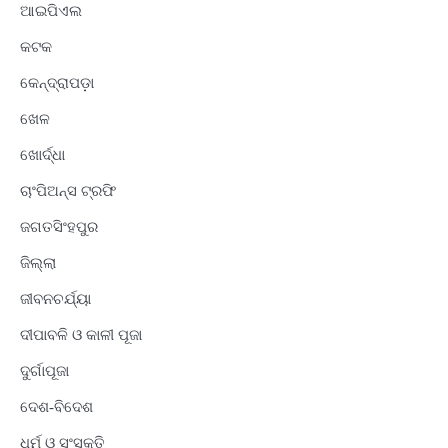
ଆଇପିଏଲ
କଟକ
କେନ୍ଦ୍ରାପଡ଼ା
ଖେଳ
ଖୋର୍ଦ୍ଧା
ଚାଂପିଅନ୍ସ ଟ୍ରଫି
ଜଗତସିଂହପୁର
ଜିଲ୍ଲା
ଜୀବନଚର୍ଯ୍ୟା
ଦୀପାବଳି ଓ କାଳୀ ପୂଜା
ଦୁର୍ଗାପୂଜା
ଦେଶ-ବିଦେଶ
ଧର୍ମ ଓ ସଂସ୍କୃତି