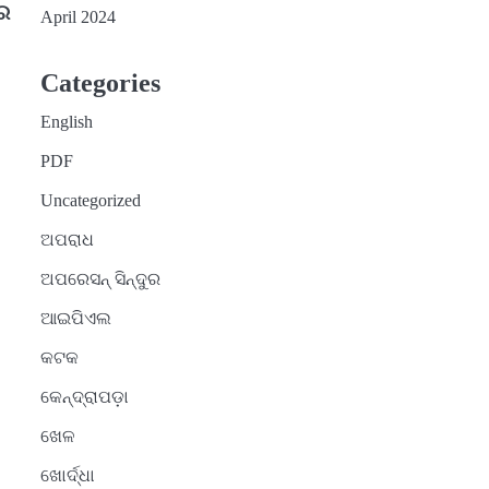
ରେ
April 2024
Categories
English
PDF
Uncategorized
ଅପରାଧ
ଅପରେସନ୍ ସିନ୍ଦୁର
ଆଇପିଏଲ
କଟକ
କେନ୍ଦ୍ରାପଡ଼ା
ଖେଳ
ଖୋର୍ଦ୍ଧା