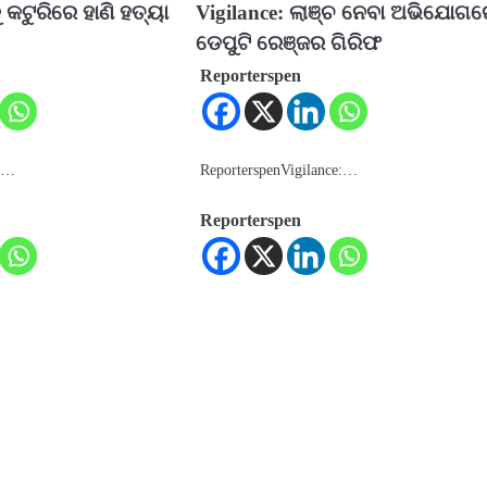
କଟୁରିରେ ହାଣି ହତ୍ୟା
Vigilance: ଲାଞ୍ଚ ନେବା ଅଭିଯୋଗ
ଡେପୁଟି ରେଞ୍ଜର ଗିରିଫ
Reporterspen
r:…
ReporterspenVigilance:…
Reporterspen