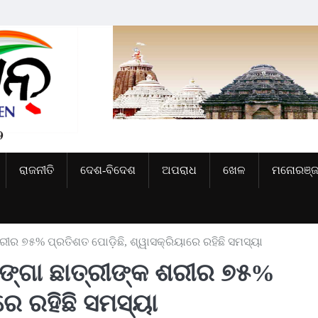
ରାଜନୀତି
ଦେଶ-ବିଦେଶ
ଅପରାଧ
ଖେଳ
ମନୋରଞ୍
କ ଶରୀର ୭୫% ପ୍ରତିଶତ ପୋଡ଼ିଛି, ଶ୍ୱାସକ୍ରିୟାରେ ରହିଛି ସମସ୍ୟା
ବଳଙ୍ଗା ଛାତ୍ରୀଙ୍କ ଶରୀର ୭୫%
ରେ ରହିଛି ସମସ୍ୟା