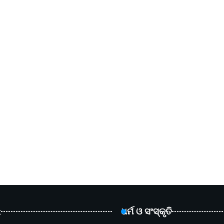
t
ଧର୍ମ ଓ ସଂସ୍କୃତି