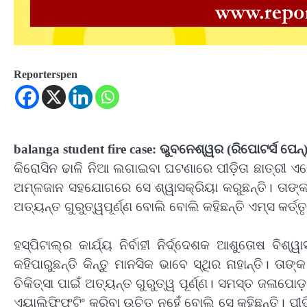
Reporterspen
balanga student fire case: ଭୁବନେଶ୍ୱର (ରିପୋଟର୍ସ ପେନ୍‌
କିରୋସିନ ଢାଳି ନିଆ ଲଗାଇବା ଘଟଣାରେ ପୀଡ଼ିତା ଛାତ୍ରୀ 
ଅମ୍ଳଜାନ ସହଯୋଗରେ ସେ ଶ୍ୱାସକ୍ରିୟା କରୁଛନ୍ତି। ତାଙ୍
ଅତ୍ୟନ୍ତ ଗୁରୁତ୍ୱପୂର୍ଣ୍ଣ ବୋଲି ବୋଲି କହିଛନ୍ତି ଏମ୍ସ କର୍ତ୍
ହସ୍‍ପିଟାଲ୍‍ର କାର୍ଯ୍ୟ ନିର୍ବାହୀ ନିର୍ଦ୍ଦେଶକ ଆଶୁତୋଷ ବି
କହିପାରୁଛନ୍ତି କିନ୍ତୁ ମାନସିକ ଭାବେ ସ୍ଥିର ନାହାନ୍ତି। 
ଚିକିତ୍ସା ପାଇଁ ଅତ୍ୟନ୍ତ ଗୁରୁତ୍ୱ ପୂର୍ଣ୍ଣ। ସମସ୍ତ ଜଳାପୋ
ଏୟାଲିଫିଫ୍ଟିଂ କରିବା ଉଚିତ ନୁହେଁ ବୋଲି ସେ କହିଛନ୍ତି। ପ