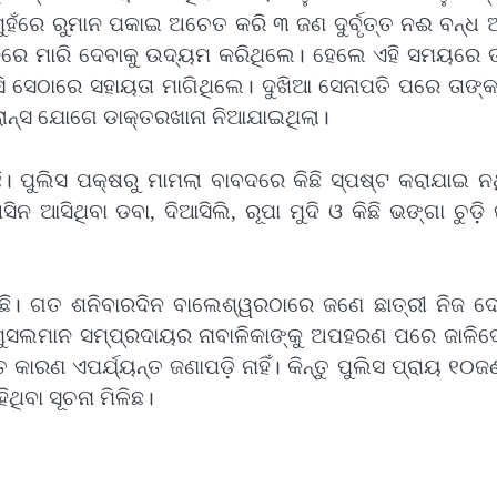
ୁହଁରେ ରୁମାନ ପକାଇ ଅଚେତ କରି ୩ ଜଣ ଦୁର୍ବୃତ୍ତ ନଈ ବନ୍ଧ 
ନରେ ମାରି ଦେବାକୁ ଉଦ୍ୟମ କରିଥିଲେ। ହେଲେ ଏହି ସମୟରେ ତ
ି ସେଠାରେ ସହାୟତା ମାଗିଥିଲେ। ଦୁଖିଆ ସେନାପତି ପରେ ତାଙ୍
ାନ୍ସ ଯୋଗେ ଡାକ୍ତରଖାନା ନିଆଯାଇଥିଲା।
ି। ପୁଲିସ ପକ୍ଷରୁ ମାମଲା ବାବଦରେ କିଛି ସ୍ପଷ୍ଟ କରାଯାଇ ନ
 ଆସିଥିବା ଡବା, ଦିଆସିଲି, ରୂପା ମୁଦି ଓ କିଛି ଭଙ୍ଗା ଚୁଡ଼
ଇଛି। ଗତ ଶନିବାରଦିନ ବାଲେଶ୍ୱରଠାରେ ଜଣେ ଛାତ୍ରୀ ନିଜ ଦ
ୁସଲମାନ ସମ୍ପ୍ରଦାୟର ନାବାଳିକାଙ୍କୁ ଅପହରଣ ପରେ ଜାଳିଦେ
କାରଣ ଏପର୍ଯ୍ୟନ୍ତ ଜଣାପଡ଼ି ନାହିଁ। କିନ୍ତୁ ପୁଲିସ ପ୍ରାୟ ୧୦ଜ
ଥିବା ସୂଚନା ମିଳିଛ।