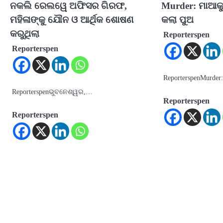
ନକଲି ରେଲୱେ ଅଫିସର ଗିରଫ,
Murder: ମାଆକୁ 
ମହିଳାଙ୍କୁ ଯୌନ ଓ ଆର୍ଥିକ ଶୋଷଣ
କଲା ପୁଅ
କରୁଥିଲା
Reporterspen
Reporterspen
ReporterspenMurde
Reporterspenଭୁବନେଶ୍ୱର,…
Reporterspen
Reporterspen