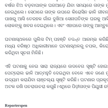
ବର୍ଷର ଝିଅ ବଡ଼ବାପାଙ୍କ ଘରଆଡ଼େ ଯିବା ସମୟରେ ତାଙ୍କ ମ
ନେଇଥିଲେ। ସେଠାରେ ତାଙ୍କ ଉପରେ କିରୋସିନ ଢାଳି ଜୀବ
ପାଖରୁ ଆସି ତେରହକ ଗାଁର ଦୁଖିଆ ସେନାପତିଙ୍କ ଘରକୁ ଆସ
ଲୋକଙ୍କୁ ଖବର ଦେଇଥିଲେ। ଏବଂ ଏହାପରେ ତାଙ୍କୁ ଆମ୍ବୁଲ
ଘଟଣାସ୍ଥଳରେ ପୁଲିସ ଟିମ୍‍ ପହଞ୍ଚି ତଦନ୍ତ ଆରମ୍ଭ କରିଛ
ମଧ୍ୟ ବରିଷ୍ଠ ଅଧିକାରୀମାନେ ଘଟଣାସ୍ଥଳରୁ ଚପଲ, କିରୋସିନ
କରିଥିବା ସୂଚନା ମିଳିଛି।
ଏହି ଘଟଣାକୁ ନେଇ ସାରା ରାଜ୍ୟରେ ଉଦବେଗ ସୃଷ୍ଟି ହୋ
ପେଟ୍ରୋଲ ଢାଳି ଆତ୍ମହୁତି ଦେଇଥିବା ବେଳେ ଏବେ ଜଣେ ମ
ଉଦ୍ୟମ କରାଯିବା ଚାଞ୍ଚଲ୍ୟ ସୃଷ୍ଟି କରିଛି। ଘଟଣାର ପ୍ରକୃତ 
ଅଟକ ରଖି ପଚରାଉଚରା କରୁଛି।ଏଥିରେ ପିଡ଼ୀତାଙ୍କ ପିୟୁସୀ ରହି
Reporterspen