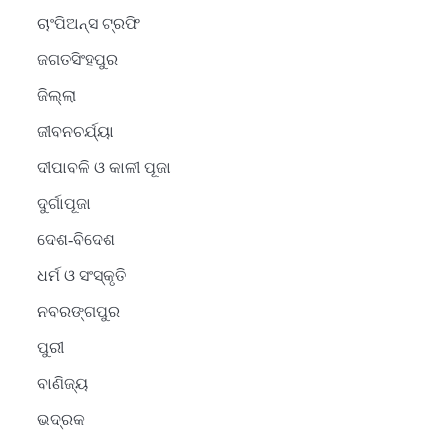
ଚାଂପିଅନ୍ସ ଟ୍ରଫି
ଜଗତସିଂହପୁର
ଜିଲ୍ଲା
ଜୀବନଚର୍ଯ୍ୟା
ଦୀପାବଳି ଓ କାଳୀ ପୂଜା
ଦୁର୍ଗାପୂଜା
ଦେଶ-ବିଦେଶ
ଧର୍ମ ଓ ସଂସ୍କୃତି
2
ନବରଙ୍ଗପୁର
ସୋଆର ୨୦ତମ ପ୍ରତିଷ୍ଠା
ପୁରୀ
ଦିବସରେ ବିଶ୍ୱବିଦ୍ୟାଳୟର
ସଫଳତା, ଉତ୍କର୍ଷତା ଓ
Reporters Pen
ବାଣିଜ୍ୟ
ଅଗ୍ରଗତିର ସ୍ମୃତିଚାରଣ
ଭଦ୍ରକ
3