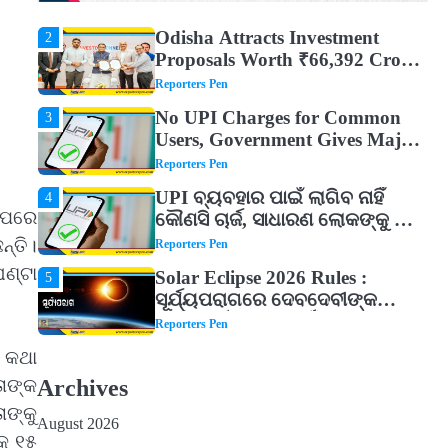
Auspicious Dreams Are Believed
Reporters Pen
to Mean
Odisha Attracts Investment
2
Proposals Worth ₹66,392 Crore,
Over 54,000 Jobs Expected
Reporters Pen
No UPI Charges for Common
3
Users, Government Gives Major
Relief
Reporters Pen
UPI ବ୍ୟବହାର ପାଇଁ ଲାଗିବ ନାହିଁ
4
 ପରେ
କୌଣସି ଚାର୍ଜ, ସାଧାରଣ ଲୋକଙ୍କୁ ବଡ଼
ଆଶ୍ୱସ୍ତି
ନ୍ତି।
Reporters Pen
ଘଣ୍ଟା
Solar Eclipse 2026 Rules :
5
ସୂର୍ଯ୍ୟପରାଗରେ ଦେବଦେବୀଙ୍କ
ମୂର୍ତ୍ତି ଛୁଇଁବା ମନା କାହିଁକି? ଜାଣନ୍ତୁ
Reporters Pen
ଏହା ପଛରେ ଥିବା ଧାର୍ମିକ ମାନ୍ୟତା
Dreaming of Gold, Peacock or
େ କଥା
1
Temple? Know What These 5
Archives
ତାଙ୍କ
Auspicious Dreams Are Believed
Reporters Pen
ାଙ୍କୁ
to Mean
August 2026
Odisha Attracts Investment
2
୍କ ୧୫