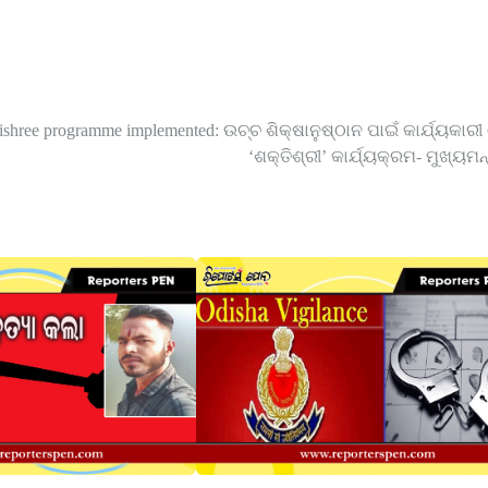
tishree programme implemented: ଉଚ୍ଚ ଶିକ୍ଷାନୁଷ୍ଠାନ ପାଇଁ କାର୍ଯ୍ୟକାରୀ
‘ଶକ୍ତିଶ୍ରୀ’ କାର୍ଯ୍ୟକ୍ରମ- ମୁଖ୍ୟମନ