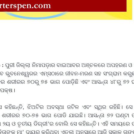
) :
ପୁରୀ ଜିଲ୍ଲା ନିମାପଡ଼ାର ବାଇଆବର ଅଞ୍ଚଳରେ ଅପହରଣ ଓ
ଏବେ ଭୁବନେଶ୍ୱରର ଏମ୍‍ସଠାରେ ଜୀବନ-ମରଣ ସହ ସଂଗ୍ରାମ କରୁଛ
କର ଶରୀରର ୭୦ରୁ ୭୫ ଭାଗ ପୋଡ଼ିଛି ଏବଂ ଆସନ୍ତା ୪୮ରୁ ୭୨ 
ତୃପକ୍ଷ।
ଶ୍ୱାସ କହିଛନ୍ତି, ଝିଅଟିର ଅବସ୍ଥା ଜଟିଳ ଏବଂ ସ୍ଥିର ରହିଛି। ସ
ତାଙ୍କ ଶରୀରର ୭୦-୭୫ ଭାଗ ପୋଡି ଯାଇଛି। ଆସନ୍ତା ୭୨ ଘଣ୍ଟା 
ଡ଼ା ୨ୟ ଓ ତୃତୀୟ ଡିଗ୍ରୀ’ର ବୋଲି ସେ କହିଛନ୍ତି। ଏହି ସମୟରେ ତ
ୀଡ଼ିତାଙ୍କ ମା’ ଦାୟର କରିଥିବା ଏତଲା ଅନୁସାରେ ଆଜି ସକାଳୁ ତାଙ