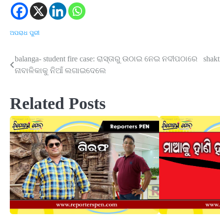
ଅପରାଧ
ପୁରୀ
balanga- student fire case: ରାସ୍ତାରୁ ଉଠାଇ ନେଇ ନଦୀପଠାରେ
shak
Post
ନାବାଳିକାକୁ ନିଆଁ ଲଗାଇଦେଲେ
navigation
Related Posts