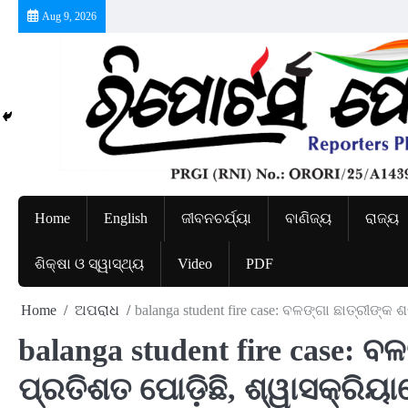
Skip
Aug 9, 2026
to
content
Home
English
ଜୀବନଚର୍ଯ୍ୟା
ବାଣିଜ୍ୟ
ରାଜ୍ୟ
ଶିକ୍ଷା ଓ ସ୍ୱାସ୍ଥ୍ୟ
Video
PDF
Home
ଅପରାଧ
balanga student fire case: ବଳଙ୍ଗା ଛାତ୍ରୀଙ୍
balanga student fire case: 
ପ୍ରତିଶତ ପୋଡ଼ିଛି, ଶ୍ୱାସକ୍ରିୟା