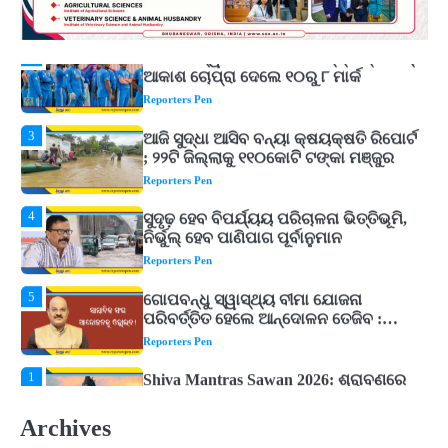
ଆକାଶ ଚୋପ୍ରା ଦେଲେ ୧୦ରୁ ୮ ମାର୍କ
Reporters Pen
3
ଆଜି ସୁଦ୍ଧା ଆସିବ ବନ୍ୟା କ୍ଷୟକ୍ଷତି ରିପୋର୍ଟ
; ୨୨ଟି ଜିଲ୍ଲାକୁ ୧୧୦କୋଟି ଟଙ୍କା ମଞ୍ଜୁର
Reporters Pen
4
ସୁଦୃଢ଼ ହେବ ବିପର୍ଯ୍ୟୟ ପରିଚାଳନା ଭିତ୍ତିଭୂମି,
ନିର୍ଭୁଲ୍ ହେବ ପାଣିପାଗ ପୂର୍ବାନୁମାନ
Reporters Pen
5
ଗୋପବନ୍ଧୁ ସ୍ୱାସ୍ଥ୍ୟ ବୀମା ଯୋଜନା
ପରିବର୍ତ୍ତିତ ହେଲେ ଆନ୍ଦୋଳନ ତେଜିବ :
ଉତ୍କଳ ସାମ୍ବାଦିକ ସଂଘ
Reporters Pen
1
Shiva Mantras Sawan 2026: ଶ୍ରାବଣରେ
ନିୟମିତ ଜପ କରନ୍ତୁ ଭଗବାନ ଶିବଙ୍କ ଏହି
୩ଟି ଶକ୍ତିଶାଳୀ ମନ୍ତ୍ର, ଦୂର ହୋଇପାରେ
Reporters Pen
ଆର୍ଥିକ ସଙ୍କଟ
2
୨୦୨୭ ବିଶ୍ୱକପ ପାଇଁ ରବି ଶାସ୍ତ୍ରୀଙ୍କ ଟିମ୍,
ଆକାଶ ଚୋପ୍ରା ଦେଲେ ୧୦ରୁ ୮ ମାର୍କ
Archives
Reporters Pen