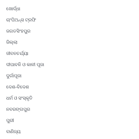
ଖୋର୍ଦ୍ଧା
ଚାଂପିଅନ୍ସ ଟ୍ରଫି
ଜଗତସିଂହପୁର
ଜିଲ୍ଲା
ଜୀବନଚର୍ଯ୍ୟା
ଦୀପାବଳି ଓ କାଳୀ ପୂଜା
ଦୁର୍ଗାପୂଜା
ଦେଶ-ବିଦେଶ
ଧର୍ମ ଓ ସଂସ୍କୃତି
ନବରଙ୍ଗପୁର
ପୁରୀ
ବାଣିଜ୍ୟ