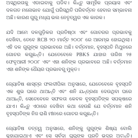
ଅସ୍ଥିରତାକୁ ଏଡାଇବାକୁ ପଡିବ। କିନ୍ତୁ ସାମୂହିକ ପ୍ରୟାସ ଏବଂ
ଦଳଗତ ମନୋଭାବ ଯୋଗୁଁ ପରିସ୍ଥିତି ପରିବର୍ତ୍ତନ ହେବାର ସମ୍ଭାବନା
ଅଛି। କାରଣ ଗୁରୁ ମଧ୍ୟ ଭଲ ନେତୃତ୍ୱର ଏକ କାରକ।
ଯଦି ଆମେ ଦଳଗୁଡ଼ିକର ପ୍ରତିଷ୍ଠା ଏବଂ ଗୋଚରର ପ୍ରଭାବକୁ
ଦେଖିବା, ତେବେ RCB ୨୦ ମାର୍ଚ୍ଚ ୨୦୦୮ ରେ ଆରମ୍ଭ ହୋଇଥିଲା।
ଏହି ଦଳ ଗୁରୁଙ୍କ ପ୍ରଭାବରେ ଅଛି। ବର୍ତ୍ତମାନ, ବୃହସ୍ପତି ମିଥୁନରେ
ଗୋଚର କରୁଛନ୍ତି। ଯେତେବେଳେ PBKS ଯାହାର ତାରିଖ ୨୫
ଫେବୃଆରୀ ୨୦୦୮ ଏବଂ ଏହା ଶନିଙ୍କ ପ୍ରଭାବରେ ଅଛି। ବର୍ତ୍ତମାନ
ଏହା ଶନିଙ୍କ ଧୈୟର ପ୍ରଭାବରୁ ମୁକ୍ତ।
ଜ୍ୟୋତିଷ ଶାସ୍ତ୍ର ଫଲଦୀପିକା ଅନୁସାରେ, ଯେତେବେଳେ ବୃହସ୍ପତି
ଏକ ଶୁଭ ଘରେ ଥାଆନ୍ତି ଏବଂ ଶନି ଯନ୍ତ୍ରଣା ଦେଉଥିବା ଘରେ
ଥାଆନ୍ତି, ସେତେବେଳେ ସଫଳତା କେବଳ ବୃହସ୍ପତିଙ୍କ ସପକ୍ଷରେ
ଯାଏ। କିନ୍ତୁ ଏଠାରେ ଦେଖିବା କଥା ହେଉଛି ଯେ ବର୍ତ୍ତମାନ ଶନି
ବୃହସ୍ପତିଙ୍କ ନିଜ ରାଶି ମୀନରେ ଗୋଚର କରୁଛନ୍ତି।
ଜ୍ୟୋତିଷ ତତ୍ତ୍ୱ ଅନୁସାରେ, ଶନିଙ୍କୁ ଗୁରୁଙ୍କ ଶିଷ୍ୟ ବୋଲି
କୁହାଯାଇଥାଏ ଏବଂ ସେ ସର୍ବଦା ଗୁରୁଙ୍କ ପ୍ରତି ଭଦ୍ର ଅଟନ୍ତି।