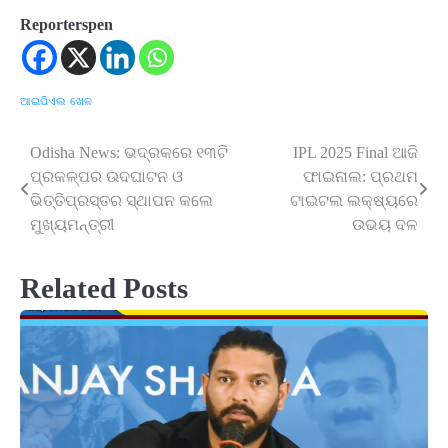
Reporterspen
ଆଇପିଏଲ
ଖେଳ
Odisha News: ଭଦ୍ରକରେ ୧୩ଟି
IPL 2025 Final ଆଜି
Post
ପ୍ରକଳ୍ପର ଉଦଘାଟନ ଓ
ଫାଇନାଲ: ପ୍ରଥମ
navigation
ଭିତ୍ତିପ୍ରସ୍ତର ସ୍ଥାପନ କଲେ
ଟାଇଟଲ ଲକ୍ଷ୍ୟରେ
ମୁଖ୍ୟମନ୍ତ୍ରୀ
ଉଭୟ ଦଳ
Related Posts