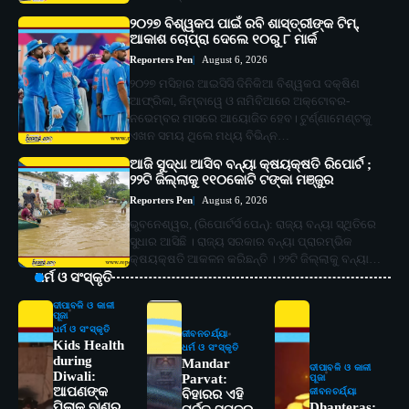
୨୦୨୭ ବିଶ୍ୱକପ ପାଇଁ ରବି ଶାସ୍ତ୍ରୀଙ୍କ ଟିମ୍,
ଆକାଶ ଚୋପ୍ରା ଦେଲେ ୧୦ରୁ ୮ ମାର୍କ
Reporters Pen
August 6, 2026
୨୦୨୭ ମସିହାର ଆଇସିସି ଦିନିକିଆ ବିଶ୍ୱକପ ଦକ୍ଷିଣ
ଆଫ୍ରିକା, ଜିମ୍ବାୱେ ଓ ନାମିବିଆରେ ଅକ୍ଟୋବର-
ନଭେମ୍ବର ମାସରେ ଆୟୋଜିତ ହେବ। ଟୁର୍ଣ୍ଣାମେଣ୍ଟକୁ
ଏଖନ ସମୟ ଥିଲେ ମଧ୍ୟ ବିଭିନ୍ନ…
ଆଜି ସୁଦ୍ଧା ଆସିବ ବନ୍ୟା କ୍ଷୟକ୍ଷତି ରିପୋର୍ଟ ;
୨୨ଟି ଜିଲ୍ଲାକୁ ୧୧୦କୋଟି ଟଙ୍କା ମଞ୍ଜୁର
Reporters Pen
August 6, 2026
ଭୁବନେଶ୍ୱର, (ରିପୋର୍ଟର୍ସ ପେନ୍‌): ରାଜ୍ୟ ବନ୍ୟା ସ୍ଥିତିରେ
ସୁଧାର ଆସିଛି । ରାଜ୍ୟ ସରକାର ବନ୍ୟା ପ୍ରାରମ୍ଭିକ
କ୍ଷୟକ୍ଷତି ଆକଳନ କରିଛନ୍ତି । ୨୨ଟି ଜିଲ୍ଲାକୁ ବନ୍ୟା…
ଧର୍ମ ଓ ସଂସ୍କୃତି
ଦୀପାବଳି ଓ କାଳୀ
ପୂଜା
ଧର୍ମ ଓ ସଂସ୍କୃତି
ଜୀବନଚର୍ଯ୍ୟା
Kids Health
ଧର୍ମ ଓ ସଂସ୍କୃତି
during
Mandar
ଦୀପାବଳି ଓ କାଳୀ
Diwali:
Parvat:
ପୂଜା
ଆପଣଙ୍କ
ଜୀବନଚର୍ଯ୍ୟା
ବିହାରର ଏହି
ପିଲାକୁ ବାଣର
Dhanteras: