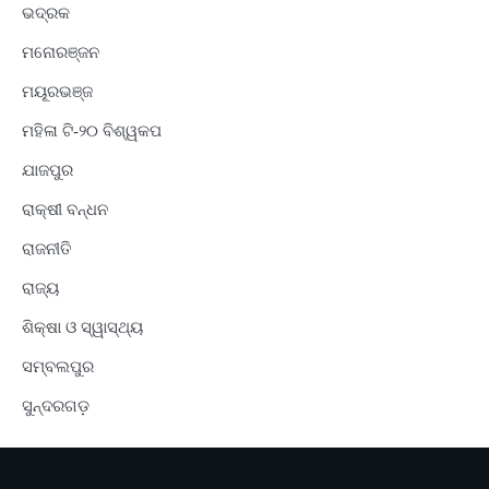
ଭଦ୍ରକ
ମନୋରଞ୍ଜନ
ମୟୂରଭଞ୍ଜ
ମହିଳା ଟି-୨୦ ବିଶ୍ୱକପ
ଯାଜପୁର
ରାକ୍ଷୀ ବନ୍ଧନ
ରାଜନୀତି
ରାଜ୍ୟ
ଶିକ୍ଷା ଓ ସ୍ୱାସ୍ଥ୍ୟ
ସମ୍ବଲପୁର
ସୁନ୍ଦରଗଡ଼