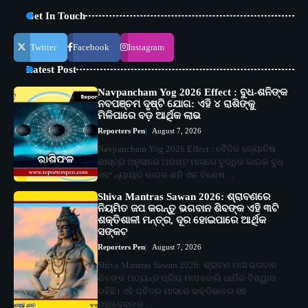
Get In Touch
Twitter
Facebook
Instagram
Latest Post
Navpancham Yog 2026 Effect : ବୁଧ-ଶନିଙ୍କ
ନବପଞ୍ଚମ ଦୃଷ୍ଟି ଯୋଗ: ଏହି ୪ ରାଶିଙ୍କୁ
ମିଳିପାରେ ବଡ଼ ଆର୍ଥିକ ଲାଭ
Reporters Pen
August 7, 2026
Navpancham Yog 2026 Effect : ବୈଦିକ ଜ୍ୟୋତିଷ
ଶାସ୍ତ୍ର ଅନୁସାରେ ଅଗଷ୍ଟ ମାସରେ ବୁଦ୍ଧିର କାରକ ବୁଧ
ଏବଂ ନ୍ୟାୟର କାରକ ଶନି ଏକ ବିଶେଷ…
Shiva Mantras Sawan 2026: ଶ୍ରାବଣରେ
ନିୟମିତ ଜପ କରନ୍ତୁ ଭଗବାନ ଶିବଙ୍କ ଏହି ୩ଟି
ଶକ୍ତିଶାଳୀ ମନ୍ତ୍ର, ଦୂର ହୋଇପାରେ ଆର୍ଥିକ
ସଙ୍କଟ
Reporters Pen
August 7, 2026
Shiva Mantras Sawan 2026: ଶ୍ରାବଣ ମାସ ଭଗବାନ
ଶିବଙ୍କ ଅତ୍ୟନ୍ତ ପ୍ରିୟ ମାସ ବୋଲି ଧାର୍ମିକ ବିଶ୍ୱାସ
ରହିଛି। ଏହି ପବିତ୍ର ମାସରେ ଭକ୍ତିଭାବର ସହ
ମହାଦେବଙ୍କ…