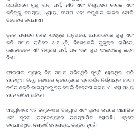
ଯେଉଁଠାରେ ଗୁରୁ ଜ୍ଞାନ, ଧର୍ମ, ନୀତି ଏବଂ ବିଶ୍ୱାସର କାରକ ଏବଂ
ଶନିଙ୍କୁ ତପସ୍ୟା, ନ୍ୟାୟ, ସଂଯମ ଏବଂ କରୁଣାର କାରକ ବୋଲି
ବିବେଚନା କରାଯାଏ।
ବୃହତ୍ ପରାଶର ହୋରା ଶାସ୍ତ୍ର ଅନୁସାରେ, ଯେତେବେଳେ ଗୁରୁ ଏବଂ
ଶନି ସମାନ ରାଶିରେ ଥାଆନ୍ତି, ବିଶେଷକରି ଗୁରୁଙ୍କ ରାଶିରେ,
ସେତେବେଳେ ଏହି ମିଶ୍ରଣ ଧର୍ମ, ଧନ ଏବଂ ଶୁଭ ଫଳାଫଳକୁ ଜନ୍ମ
ଦିଏ।
ଫାଇନାଲ ମ୍ୟାଚ୍ ଦିନ ସମାନ ପରିସ୍ଥିତି ସୃଷ୍ଟି ହେଉଥିବା ପରି
ମନେହୁଏ। କିନ୍ତୁ ଶେଷରେ କ୍ଷେତ୍ରରେ ପ୍ରଦର୍ଶନ ନିର୍ଣ୍ଣାୟକ ହେବ।
କର୍ମର ଶକ୍ତି ଭାଗ୍ୟଠାରୁ ବଡ଼ ବୋଲି ବିବେଚନା କରାଯାଏ। ଏହା ମଧ୍ୟ
ମନେ ରଖିବା ଉଚିତ।
ଅସ୍ୱୀକାର: ଏହି ବିଶ୍ଳେଷଣ ବିଶ୍ୱାସ ଏବଂ ସୂଚନା ଉପରେ ଆଧାରିତ
ଏବଂ ସୂଚନା ଉଦ୍ଦେଶ୍ୟରେ ଉପସ୍ଥାପିତ ହୋଇଛି। ଏଥିରେ
କରାଯାଇଥିବା ନିଷ୍କର୍ଷ ସମ୍ଭାବ୍ୟ, ନିଶ୍ଚିତ ନୁହେଁ।