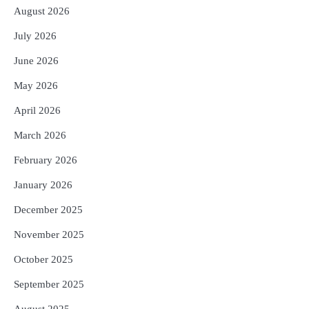
August 2026
3
ଆଜି ସୁଦ୍ଧା ଆସିବ ବନ୍ୟା କ୍ଷୟକ୍ଷତି ରିପୋର୍ଟ
; ୨୨ଟି ଜିଲ୍ଲାକୁ ୧୧୦କୋଟି ଟଙ୍କା ମଞ୍ଜୁର
July 2026
Reporters Pen
June 2026
4
ସୁଦୃଢ଼ ହେବ ବିପର୍ଯ୍ୟୟ ପରିଚାଳନା ଭିତ୍ତିଭୂମି,
May 2026
ନିର୍ଭୁଲ୍ ହେବ ପାଣିପାଗ ପୂର୍ବାନୁମାନ
Reporters Pen
April 2026
5
ଗୋପବନ୍ଧୁ ସ୍ୱାସ୍ଥ୍ୟ ବୀମା ଯୋଜନା
March 2026
ପରିବର୍ତ୍ତିତ ହେଲେ ଆନ୍ଦୋଳନ ତେଜିବ :
ଉତ୍କଳ ସାମ୍ବାଦିକ ସଂଘ
February 2026
Reporters Pen
January 2026
December 2025
November 2025
October 2025
September 2025