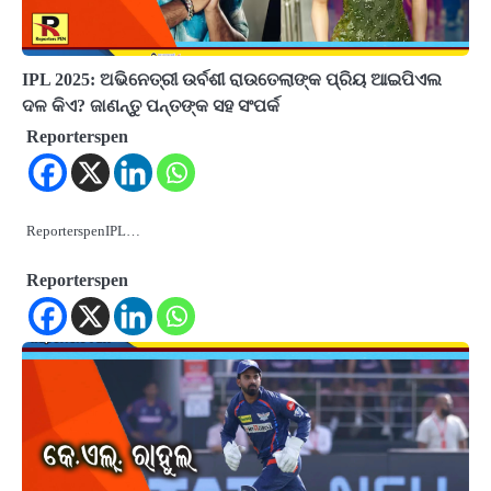
IPL 2025: ଅଭିନେତ୍ରୀ ଉର୍ବଶୀ ରାଉତେଲାଙ୍କ ପ୍ରିୟ ଆଇପିଏଲ
ଦଳ କିଏ? ଜାଣନ୍ତୁ ପନ୍ତଙ୍କ ସହ ସଂପର୍କ
Reporterspen
ReporterspenIPL…
Reporterspen