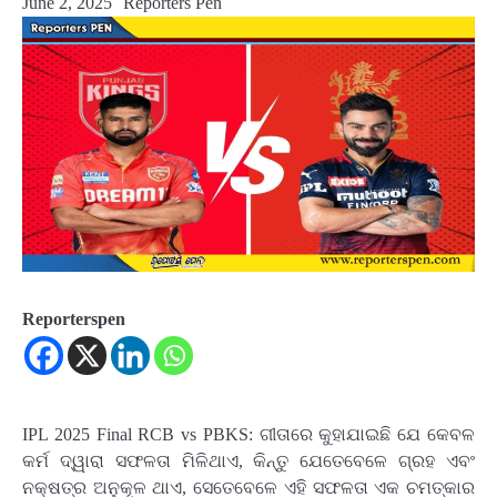
June 2, 2025
Reporters Pen
Reporterspen
IPL 2025 Final RCB vs PBKS: ଗୀତାରେ କୁହାଯାଇଛି ଯେ କେବଳ
କର୍ମ ଦ୍ୱାରା ସଫଳତା ମିଳିଥାଏ, କିନ୍ତୁ ଯେତେବେଳେ ଗ୍ରହ ଏବଂ
ନକ୍ଷତ୍ର ଅନୁକୂଳ ଥାଏ, ସେତେବେଳେ ଏହି ସଫଳତା ଏକ ଚମତ୍କାର