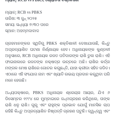
ମ୍ୟାଚ୍: RCB vs PBKS
ତାରିଖ: ୩ ଜୁନ୍ ୨୦୨୫
ସମୟ: ସନ୍ଧ୍ୟା ୭:୩୦ ପରେ
ସ୍ଥାନ: ଅହମ୍ମଦାବାଦ
ଗ୍ରହମାନଙ୍କର ସ୍ଥିତିରୁ PBKS ଶକ୍ତିଶାଳୀ ଦେଖାଯାଉଛି, କିନ୍ତୁ
ଅପ୍ରତ୍ୟାଶିତ ଘଟଣା ନିର୍ଣ୍ଣାୟକ ହେବ। ଅଧିନାୟକଙ୍କ କୁଣ୍ଡଳୀ
ଅନୁସାରେ, RCB ଅଧିନାୟକ ରଜତ ପତିଦାରଙ୍କ ରାଶି ତୁଳା ରାଶି। ଏହି
ଫାଇନାଲରେ ରଜତଙ୍କ ନକ୍ଷତ୍ର ଉଚ୍ଚରେ ଅଛି। ରାଶିର କର୍ତ୍ତା
ମଙ୍ଗଳ ମେଷ ରାଶିରେ ଗୋଚର କରୁଛନ୍ତି, ଯାହା କ୍ରୀଡା ସହିତ ଜଡିତ।
ଏଠାରେ ଏହି ସଂଯୋଗ ନାମ ଏବଂ ଖ୍ୟାତି ଉଭୟ ପ୍ରଦାନ କରୁଥିବା ପରି
ମନେ ହେଉଛି।
ଅନ୍ୟପକ୍ଷରେ, PBKS ଅଧିନାୟକ ଶ୍ରେୟସ ଆୟର, ଯିଏ ୬
ଡିସେମ୍ବର ୧୯୯୪ ରେ ମୁମ୍ବାଇରେ ଜନ୍ମଗ୍ରହଣ କରିଥିଲେ, ତାଙ୍କ
ରାଶି ଧନୁ ରାଶି। ଗୁରୁ ଏବଂ ରାହୁଙ୍କ ପ୍ରଭାବ ଯୋଗୁଁ ମାନସିକ ଚାପ
ରହିଛି କିନ୍ତୁ ଅପ୍ରତ୍ୟାଶିତ ନିଷ୍ପତ୍ତି ଗ୍ରହଣ ଘଟୁଛି। ଦ୍ୱନ୍ଦ୍ୱ ଏବଂ