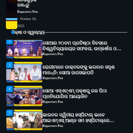
ଜିନିଷଗୁଡ଼ିକ
୧୧ଟି ଗ୍ରାମରେ ୧୬ଟି କୃଷକ ପ୍ରଶିକ୍ଷଣ
ରଖନ୍ତୁ
କାର୍ଯ୍ୟକ୍ରମ ଆୟୋଜିତ
Reporters Pen
Reporters Pen
2
October 16,
ସୋଆର ୨୦ତମ ପ୍ରତିଷ୍ଠା ଦିବସରେ
2025
ବିଶ୍ୱବିଦ୍ୟାଳୟର ସଫଳତା, ଉତ୍କର୍ଷତା ଓ
ଅଗ୍ରଗତିର ସ୍ମୃତିଚାରଣ
ଶିକ୍ଷା ଓ ସ୍ୱାସ୍ଥ୍ୟ
Reporters Pen
3
ରୋଗୀମାନେ ଡାକ୍ତରଙ୍କୁ ଭଗବାନ ସଦୃଶ
ମାନନ୍ତି: ସୋଆ ଉପସଭାପତି
Reporters Pen
4
ସୋଆ ଏସ୍‌ଏଚ୍‌ଏମ୍ ପକ୍ଷରୁ ରଜ ପିଠା
ପ୍ରତିଯୋଗିତା ଆୟୋଜିତ
Reporters Pen
5
ଭାରତର ଦ୍ୱିତୀୟ ହସ୍ପିଟାଲ୍ ଭାବେ
ଆଇଏମ୍‌ଏସ୍ ଆଣ୍ଡ ସମ ହସ୍ପିଟାଲ୍‌ରେ
ଅତ୍ୟାଧୁନିକ ଡିଜିସ୍କାନର ସ୍ଥାପନ
Reporters Pen
1
ସୋଆ ପକ୍ଷରୁ ରାୱେ କାର୍ଯ୍ୟକ୍ରମ ଅଧୀନରେ
୧୧ଟି ଗ୍ରାମରେ ୧୬ଟି କୃଷକ ପ୍ରଶିକ୍ଷଣ
କାର୍ଯ୍ୟକ୍ରମ ଆୟୋଜିତ
Reporters Pen