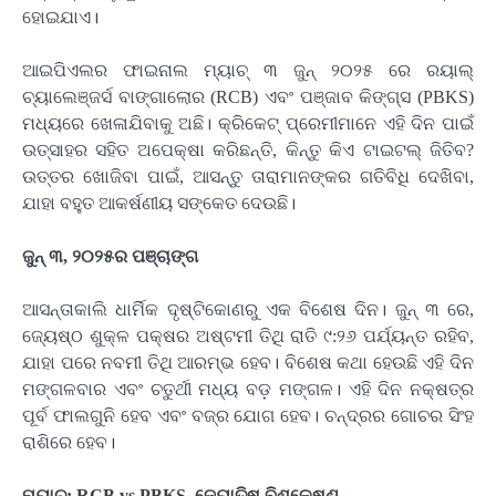
ହୋଇଯାଏ।
ଆଇପିଏଲର ଫାଇନାଲ ମ୍ୟାଚ୍ ୩ ଜୁନ୍ ୨୦୨୫ ରେ ରୟାଲ୍
ଚ୍ୟାଲେଞ୍ଜର୍ସ ବାଙ୍ଗାଲୋର (RCB) ଏବଂ ପଞ୍ଜାବ କିଙ୍ଗ୍ସ (PBKS)
ମଧ୍ୟରେ ଖେଳାଯିବାକୁ ଅଛି। କ୍ରିକେଟ୍ ପ୍ରେମୀମାନେ ଏହି ଦିନ ପାଇଁ
ଉତ୍ସାହର ସହିତ ଅପେକ୍ଷା କରିଛନ୍ତି, କିନ୍ତୁ କିଏ ଟାଇଟଲ୍ ଜିତିବ?
ଉତ୍ତର ଖୋଜିବା ପାଇଁ, ଆସନ୍ତୁ ତାରାମାନଙ୍କର ଗତିବିଧି ଦେଖିବା,
ଯାହା ବହୁତ ଆକର୍ଷଣୀୟ ସଙ୍କେତ ଦେଉଛି।
ଜୁନ୍ ୩, ୨୦୨୫ର ପଞ୍ଚାଙ୍ଗ
ଆସନ୍ତାକାଲି ଧାର୍ମିକ ଦୃଷ୍ଟିକୋଣରୁ ଏକ ବିଶେଷ ଦିନ। ଜୁନ୍ ୩ ରେ,
ଜ୍ୟେଷ୍ଠ ଶୁକ୍ଳ ପକ୍ଷର ଅଷ୍ଟମୀ ତିଥି ରାତି ୯:୨୬ ପର୍ଯ୍ୟନ୍ତ ରହିବ,
ଯାହା ପରେ ନବମୀ ତିଥି ଆରମ୍ଭ ହେବ। ବିଶେଷ କଥା ହେଉଛି ଏହି ଦିନ
ମଙ୍ଗଳବାର ଏବଂ ଚତୁର୍ଥୀ ମଧ୍ୟ ବଡ଼ ମଙ୍ଗଳ। ଏହି ଦିନ ନକ୍ଷତ୍ର
ପୂର୍ବ ଫାଲଗୁନି ହେବ ଏବଂ ବଜ୍ର ଯୋଗ ହେବ। ଚନ୍ଦ୍ରର ଗୋଚର ସିଂହ
ରାଶିରେ ହେବ।
ମ୍ୟାଚ୍: RCB vs PBKS, ଜ୍ୟୋତିଷ ବିଶ୍ଳେଷଣ