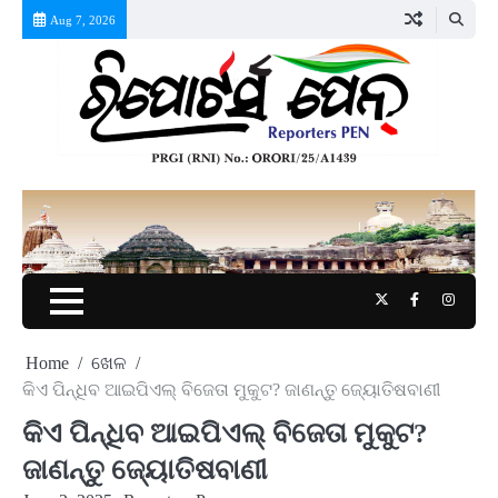
Skip
Aug 7, 2026
to
content
Twitter
Facebook
Instag
Home
ଖେଳ
କିଏ ପିନ୍ଧିବ ଆଇପିଏଲ୍ ବିଜେତା ମୁକୁଟ? ଜାଣନ୍ତୁ ଜ୍ୟୋତିଷବାଣୀ
କିଏ ପିନ୍ଧିବ ଆଇପିଏଲ୍ ବିଜେତା ମୁକୁଟ?
ଜାଣନ୍ତୁ ଜ୍ୟୋତିଷବାଣୀ