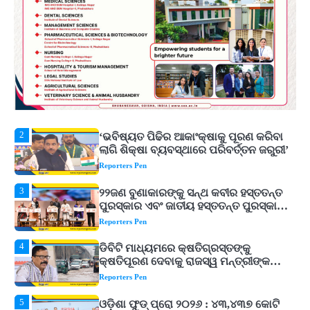
1
ଘରର ବାସ୍ତୁଦୋଷ ଦୂର କରିବ ଲିଲି ଫୁଲ!
Reporters Pen
2
‘ଭବିଷ୍ୟତ ପିଢିର ଆକାଂକ୍ଷାକୁ ପୂରଣ କରିବା
ଲାଗି ଶିକ୍ଷା ବ୍ୟବସ୍ଥାରେ ପରିବର୍ତ୍ତନ ଜରୁରୀ’
Reporters Pen
3
୨୨ଜଣ ବୁଣାକାରଙ୍କୁ ସନ୍ଥ କବୀର ହସ୍ତତନ୍ତ
ପୁରସ୍କାର ଏବଂ ଜାତୀୟ ହସ୍ତତନ୍ତ ପୁରସ୍କାର
ପ୍ରଦାନ, ଓଡ଼ିଶାରୁ ୨ ଜଣଙ୍କୁ ମିଳିଲା
Reporters Pen
4
ଡିବିଟି ମାଧ୍ୟମରେ କ୍ଷତିଗ୍ରସ୍ତଙ୍କୁ
କ୍ଷତିପୂରଣ ଦେବାକୁ ରାଜସ୍ୱ ମନ୍ତ୍ରୀଙ୍କ
ନିର୍ଦ୍ଦେଶ
Reporters Pen
5
ଓଡ଼ିଶା ଫୁଡ୍ ପ୍ରୋ ୨୦୨୬ : ୪୩,୪୩୭ କୋଟି
ଟଙ୍କାର ନିବେଶ ପ୍ରସ୍ତାବ ହାସଲ
Reporters Pen
1