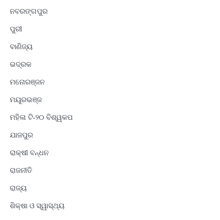
ନବରଙ୍ଗପୁର
ପୁରୀ
ବାଣିଜ୍ୟ
ଭଦ୍ରକ
ମନୋରଞ୍ଜନ
ମୟୂରଭଞ୍ଜ
ମହିଳା ଟି-୨୦ ବିଶ୍ୱକପ
ଯାଜପୁର
ରାକ୍ଷୀ ବନ୍ଧନ
ରାଜନୀତି
ରାଜ୍ୟ
ଶିକ୍ଷା ଓ ସ୍ୱାସ୍ଥ୍ୟ