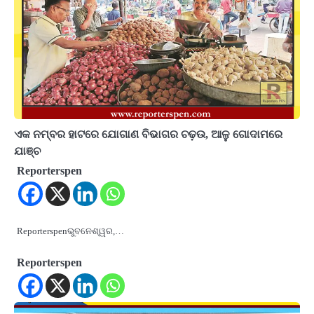
ଏକ ନମ୍ବର ହାଟରେ ଯୋଗାଣ ବିଭାଗର ଚଢ଼ଉ, ଆଳୁ ଗୋଦାମରେ
ଯାଞ୍ଚ
Reporterspen
Reporterspenଭୁବନେଶ୍ୱର,…
Reporterspen