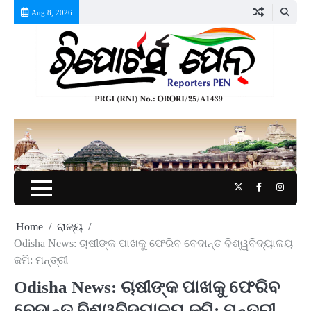
Skip
Aug 8, 2026
to
content
Twitter
Facebook
Instag
Home
ରାଜ୍ୟ
Odisha News: ଚାଷୀଙ୍କ ପାଖକୁ ଫେରିବ ବେଦାନ୍ତ ବିଶ୍ୱବିଦ୍ୟାଳୟ
ଜମି: ମନ୍ତ୍ରୀ
Odisha News: ଚାଷୀଙ୍କ ପାଖକୁ ଫେରିବ
ବେଦାନ୍ତ ବିଶ୍ୱବିଦ୍ୟାଳୟ ଜମି: ମନ୍ତ୍ରୀ