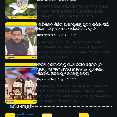
ଫୁଲ କେବଳ ଘରର ସୌନ୍ଦର୍ଯ୍ୟ ବଢ଼ାଇବା କିମ୍ବା ସୁଗନ୍ଧ
ପାଇଁ ନୁହେଁ, ବାସ୍ତୁ ଶାସ୍ତ୍ରରେ ମଧ୍ୟ ଫୁଲର ବିଶେଷ
ମହତ୍ତ୍ୱ ରହିଛି। ବାସ୍ତୁ ମତ ଅନୁଯାୟୀ, ଘରେ…
‘ଭବିଷ୍ୟତ ପିଢିର ଆକାଂକ୍ଷାକୁ ପୂରଣ କରିବା ଲାଗି
ଶିକ୍ଷା ବ୍ୟବସ୍ଥାରେ ପରିବର୍ତ୍ତନ ଜରୁରୀ’
Reporters Pen
August 7, 2026
ଭୁବନେଶ୍ୱର, (ରିପୋର୍ଟର୍ସ ପେନ୍‌): ବ୍ରିକ୍ସ ସହଯୋଗରେ
ଜନ କୈନ୍ଦ୍ରିକ ଏବଂ ମାନବତା ପ୍ରଥମ ଆଭିମୁଖ୍ୟ ପାଇଁ
ଭାରତର ପ୍ରତିବଦ୍ଧତାକୁ ଦୋହରାଇଛନ୍ତି କେନ୍ଦ୍ର ଶିକ୍ଷା
ମନ୍ତ୍ରୀ ପ୍ରହ୍ଲାଦ ଯୋଶୀ…
୨୨ଜଣ ବୁଣାକାରଙ୍କୁ ସନ୍ଥ କବୀର ହସ୍ତତନ୍ତ
ପୁରସ୍କାର ଏବଂ ଜାତୀୟ ହସ୍ତତନ୍ତ ପୁରସ୍କାର
ପ୍ରଦାନ, ଓଡ଼ିଶାରୁ ୨ ଜଣଙ୍କୁ ମିଳିଲା
Reporters Pen
August 7, 2026
ଭୁବନେଶ୍ୱର, (ରିପୋର୍ଟର୍ସ ପେନ୍‌): ରାଷ୍ଟ୍ରପତି ଦ୍ରୌପଦୀ
ମୁର୍ମୁ ଆଜି ନୂଆଦିଲ୍ଲୀର ରାଷ୍ଟ୍ରପତି ଭବନ ସାଂସ୍କୃତିକ
କେନ୍ଦ୍ରରେ ଆୟୋଜିତ ଦ୍ୱାଦଶ ଜାତୀୟ ହସ୍ତତନ୍ତ ଦିବସ
ସମାରୋହରେ ଯୋଗ ଦେଇଛନ୍ତି…
ଧର୍ମ ଓ ସଂସ୍କୃତି
ଦୀପାବଳି ଓ କାଳୀ