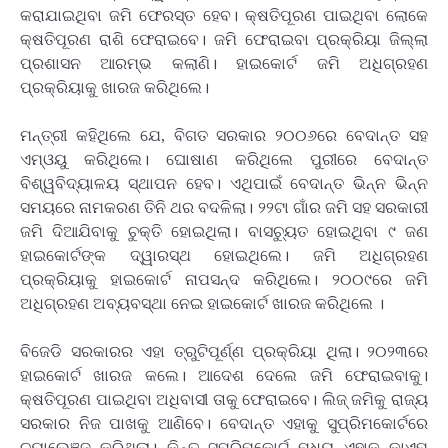
କରାଯାଇଥିବା ଜମି ଫେରସ୍ତ ହେବ। କ୍ଷତିପୂରଣ ପାଇଥିବା ଲୋକେ
କ୍ଷତିପୂରଣ ରାଶି ଫେରାଇବେ। ଜମି ଫେରାଇବା ପ୍ରକ୍ରିୟା ଜିଲ୍ଲା
ପ୍ରଶାସନ ଆରମ୍ଭ କଲାଣି। ହାଇକୋର୍ଟ ଜମି ଅଧିଗ୍ରହଣ
ପ୍ରକ୍ରିୟାକୁ ଖାରଜ କରିଥିଲେ।
ମନ୍ତ୍ରୀ କହିଥିଲେ ଯେ, ବିଗତ ସରକାର ୨୦୦୬ରେ ବେଦାନ୍ତ ସହ
ଏମ୍‌ଓୟୁ କରିଥିଲେ। ଘୋଷାଣ କରିଥିଲେ ପୁରୀରେ ବେଦାନ୍ତ
ବିଶ୍ୱବିଦ୍ୟାଳୟ ସ୍ଥାପନ ହେବ। ଏଥିପାଇଁ ବେଦାନ୍ତ ଭିନ୍ନ ଭିନ୍ନ
ସମୟରେ ନାମକରଣ ତିନି ଥର ବଦଳିଲା। ୨୨ଟା ଗାଁର ଜମି ସହ ସରକାରୀ
ଜମି ଦିଆଯିବାକୁ ଚୁକ୍ତି ହୋଇଥିଲା। ବାସଚ୍ୟୁତ ହୋଇଥିବା ୯ ଜଣ
ହାଇକୋର୍ଟଙ୍କ ଦ୍ୱାରସ୍ଥ ହୋଇଥିଲେ। ଜମି ଅଧିଗ୍ରହଣ
ପ୍ରକ୍ରିୟାକୁ ହାଇକୋର୍ଟ ନାପସନ୍ଦ କରିଥିଲେ। ୨୦୦୯ରେ ଜମି
ଅଧିଗ୍ରହଣ ଅବ୍ୟବସ୍ଥା ନେଇ ହାଇକୋର୍ଟ ଖାରଜ କରିଥିଲେ ।
ବିଜେଡି ସରକାରର ଏହା ତ୍ରୁଟିପୂର୍ଣ୍ଣ ପ୍ରକ୍ରିୟା ଥିଲା। ୨୦୨୩ରେ
ହାଇକୋର୍ଟ ଖାରଜ କଲେ। ଆଦେଶ ଦେଲେ ଜମି ଫେରାଇବାକୁ।
କ୍ଷତିପୂରଣ ପାଇଥିବା ଅଧିବାସୀ ତାକୁ ଫେରାଇବେ। ଲିଜ୍ ଜମିକୁ ରାଜ୍ୟ
ସରକାର ନିଜ ପାଖକୁ ଆଣିବେ। ବେଦାନ୍ତ ଏହାକୁ ସୁପ୍ରିମକୋର୍ଟରେ
ଚ୍ୟାଲେଞ୍ଜ କରିଥିଲା। କିନ୍ତୁ ସୁପ୍ରିମକୋର୍ଟ ମଧ୍ୟ ଏହାକୁ କାଏମ