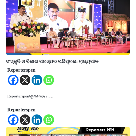
ସଂସ୍କୃତି ଓ ବିକାଶ ପରସ୍ପର ପରିପୂରକ: ରାଜ୍ୟପାଳ
Reporterspen
Reporterspenଭୁବନେଶ୍ଵର,…
Reporterspen