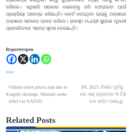
ରଖିଲେ। ଏଥିଲାଗି ସରକାର ଲୋକଙ୍କୁ ଜମି ଫେରାଇବା ପାଇଁ
ପ୍ରକ୍ରିୟା ଆରମ୍ଭ କରିଛନ୍ତି। କୋର୍ଟ ଦେଇଥିବା ରାୟକୁ ଅକ୍ଷରେ
ଅକ୍ଷରେ ସରକାର ପାଳନ କରିବେ। ରାଜସ୍ବ ମନ୍ତ୍ରୀ ସୁରେଶ ପୂଜାରୀ
ପ୍ରେସମିଟରେ ଏନେଇ ସୂଚନା ଦେଇଛନ୍ତି।
Reporterspen
ରାଜ୍ୟ
Odisha onion prices soar due to
IPL 2025: ନିଲାମ ପୂର୍ବରୁ
Post
supply shortage, Minister seeks
କେ.ଏଲ୍ ରାହୁଲଙ୍କ ୩ ଟି
navigation
relief via NAFED
ବଡ ସର୍ତ୍ତ! ଜାଣନ୍ତୁ
Related Posts