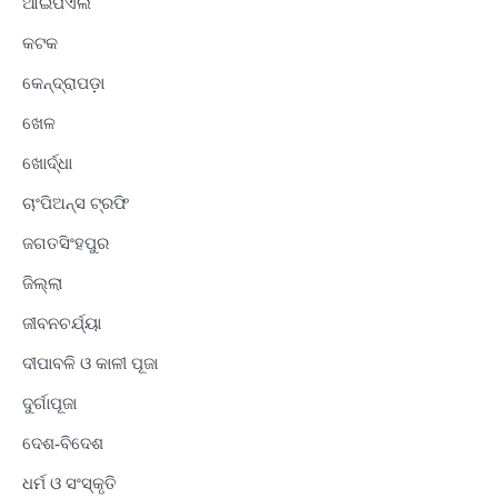
ଆଇପିଏଲ
କଟକ
କେନ୍ଦ୍ରାପଡ଼ା
ଖେଳ
ଖୋର୍ଦ୍ଧା
ଚାଂପିଅନ୍ସ ଟ୍ରଫି
ଜଗତସିଂହପୁର
ଜିଲ୍ଲା
ଜୀବନଚର୍ଯ୍ୟା
ଦୀପାବଳି ଓ କାଳୀ ପୂଜା
ଦୁର୍ଗାପୂଜା
ଦେଶ-ବିଦେଶ
ଧର୍ମ ଓ ସଂସ୍କୃତି