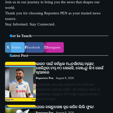
Join us in our journey to bring you the news that shapes our
world.
Thank you for choosing Reporters PEN as your trusted news
source.
Stay Informed. Stay Connected.
Get In Touch
Twitter
Facebook
Instagram
Latest Post
ଭାରତ ପାଇଁ ସର୍ବାଧିକ ଅନ୍ତର୍ଜାତୀୟ ମ୍ୟାଚ୍
ଖେଳିଥିବା ଟପ୍-୧୦ ଖେଳାଳି, ଦେଖନ୍ତୁ କିଏ କେଉଁ
ସ୍ଥାନରେ
Reporters Pen
August 8, 2026
ନୂଆଦିଲ୍ଲୀ: ଭାରତୀୟ କ୍ରିକେଟ୍ ଟିମ୍ ବର୍ତ୍ତମାନ
ଶ୍ରୀଲଙ୍କା ଗସ୍ତରେ ରହିଛି। ଏହି ଗସ୍ତରେ ଭାରତ ଓ
ଶ୍ରୀଲଙ୍କା ମଧ୍ୟରେ ୨ଟି ଟେଷ୍ଟ ମ୍ୟାଚ୍ ଖେଳାଯିବ।
ପ୍ରଥମ ଟେଷ୍ଟ…
ଘରର ବାସ୍ତୁଦୋଷ ଦୂର କରିବ ଲିଲି ଫୁଲ!
Reporters Pen
August 8, 2026