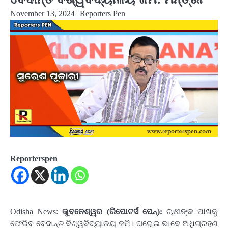
November 13, 2024
Reporters Pen
Reporterspen
Odisha News:
ଭୁବନେଶ୍ୱର (ରିପୋଟର୍ସ ପେନ୍‌):
ଚାଷୀଙ୍କ ପାଖକୁ
ଫେରିବ ବେଦାନ୍ତ ବିଶ୍ୱବିଦ୍ୟାଳୟ ଜମି। ଘରୋଇ ଭାବେ ଅଧିଗ୍ରହଣ