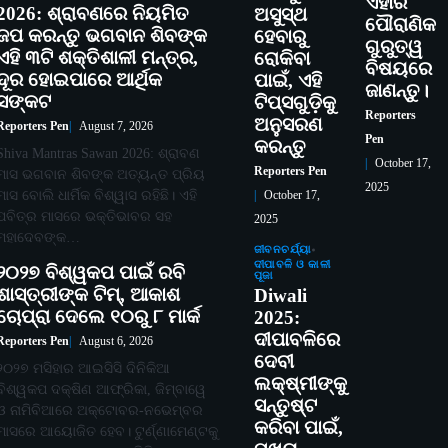
ଏହାର
2026: ଶ୍ରାବଣରେ ନିୟମିତ
ଅସୁସ୍ଥ
ପୌରାଣିକ
ଜପ କରନ୍ତୁ ଭଗବାନ ଶିବଙ୍କ
ହେବାରୁ
ଗୁରୁତ୍ୱ
ଏହି ୩ଟି ଶକ୍ତିଶାଳୀ ମନ୍ତ୍ର,
ରୋକିବା
ବିଷୟରେ
ଦୂର ହୋଇପାରେ ଆର୍ଥିକ
ପାଇଁ, ଏହି
ଜାଣନ୍ତୁ।
ସଙ୍କଟ
ଟିପ୍ସଗୁଡ଼ିକୁ
Reporters
ଅନୁସରଣ
Reporters Pen
August 7, 2026
Pen
କରନ୍ତୁ
Shiva Mantras Sawan 2026: ଶ୍ରାବଣ
October 17,
Reporters Pen
ମାସ ଭଗବାନ ଶିବଙ୍କ ଅତ୍ୟନ୍ତ ପ୍ରିୟ
2025
ମାସ ବୋଲି ଧାର୍ମିକ ବିଶ୍ୱାସ ରହିଛି। ଏହି
October 17,
ପବିତ୍ର ମାସରେ ଭକ୍ତିଭାବର ସହ
2025
ମହାଦେବଙ୍କ…
ଜୀବନଚର୍ଯ୍ୟା
ଦୀପାବଳି ଓ କାଳୀ
୨୦୨୭ ବିଶ୍ୱକପ ପାଇଁ ରବି
ପୂଜା
ଶାସ୍ତ୍ରୀଙ୍କ ଟିମ୍, ଆକାଶ
Diwali
ଚୋପ୍ରା ଦେଲେ ୧୦ରୁ ୮ ମାର୍କ
2025:
ଦୀପାବଳିରେ
Reporters Pen
August 6, 2026
ଦେବୀ
୨୦୨୭ ମସିହାର ଆଇସିସି ଦିନିକିଆ
ଲକ୍ଷ୍ମୀଙ୍କୁ
ବିଶ୍ୱକପ ଦକ୍ଷିଣ ଆଫ୍ରିକା, ଜିମ୍ବାୱେ
ସନ୍ତୁଷ୍ଟ
ଓ ନାମିବିଆରେ ଅକ୍ଟୋବର-ନଭେମ୍ବର
କରିବା ପାଇଁ,
ମାସରେ ଆୟୋଜିତ ହେବ। ଟୁର୍ଣ୍ଣାମେଣ୍ଟକୁ