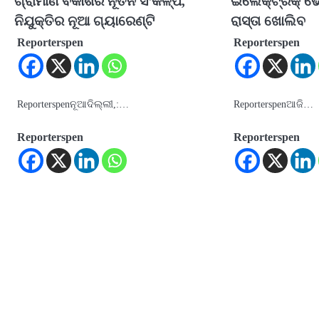
ଗ୍ରାମୀଣ ବିକାଶର ନୂତନ ସଂକଳ୍ପ,
ଇଲେକ୍ଟ୍ରିକ୍ ଭେ
ନିଯୁକ୍ତିର ନୂଆ ଗ୍ୟାରେଣ୍ଟି
ରାସ୍ତା ଖୋଲିବ
Reporterspen
Reporterspen
Reporterspenନୂଆଦିଲ୍ଲୀ,:…
Reporterspenଆଜି…
Reporterspen
Reporterspen