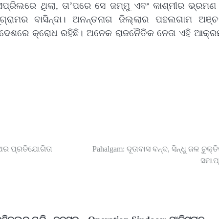
ଏପ୍ରିଲରେ ଥିଲା, ତା’ପରେ ସେ ଜମ୍ମୁ ଏବଂ କାଶ୍ମୀର ଭ୍ରମଣ 
ରୁଗ୍ରାମର ବାସିନ୍ଦା। ଅନନ୍ତନାଗ ଜିଲ୍ଲାର ପହଲଗାମ ଅଞ୍
ଦେଶରେ କ୍ରୋଧ ରହିଛି। ଅନେକ ରାଜନୈତିକ ନେତା ଏହି ଆକ୍ର
 ଥର ପ୍ରତିଯୋଗିତା
Pahalgam: ଦୂତାବାସ ବନ୍ଦ, ସିନ୍ଧୁ ଜଳ ଚୁକ୍ତ
ସମାପ