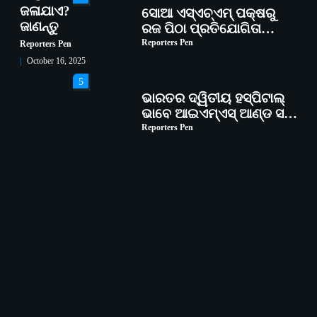
ଜଳାଯାଏ?
ସୋଆ ଏସ୍‌ଏଚ୍‌ଏମ୍ ପକ୍ଷରୁ
ଜାଣନ୍ତୁ
ରଜ ପିଠା ପ୍ରତିଯୋଗିତା
ଆୟୋଜିତ
Reporters Pen
Reporters Pen
October 16, 2025
5
ଭାରତର ଦ୍ୱିତୀୟ ହସ୍ପିଟାଲ୍
ଭାବେ ଆଇଏମ୍‌ଏସ୍ ଆଣ୍ଡ ସମ
ହସ୍ପିଟାଲ୍‌ରେ ଅତ୍ୟାଧୁନିକ
Reporters Pen
ଡିଜିସ୍କାନର ସ୍ଥାପନ
1
ସୋଆ ପକ୍ଷରୁ ରାୱେ
କାର୍ଯ୍ୟକ୍ରମ ଅଧୀନରେ ୧୧ଟି
ଗ୍ରାମରେ ୧୬ଟି କୃଷକ
Reporters Pen
ପ୍ରଶିକ୍ଷଣ କାର୍ଯ୍ୟକ୍ରମ
ଆୟୋଜିତ
2
ସୋଆର ୨୦ତମ ପ୍ରତିଷ୍ଠା
ଦିବସରେ ବିଶ୍ୱବିଦ୍ୟାଳୟର
ସଫଳତା, ଉତ୍କର୍ଷତା ଓ
Reporters Pen
ଅଗ୍ରଗତିର ସ୍ମୃତିଚାରଣ