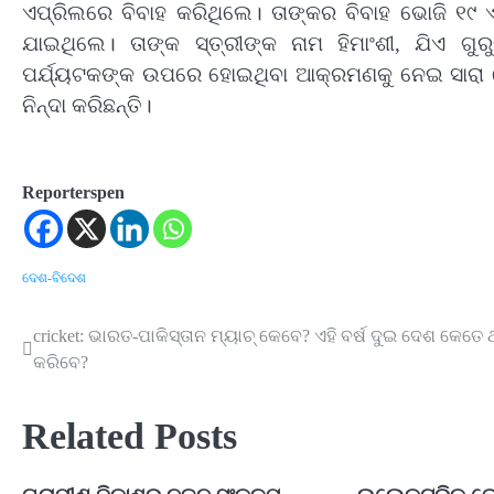
ଏପ୍ରିଲରେ ବିବାହ କରିଥିଲେ। ତାଙ୍କର ବିବାହ ଭୋଜି ୧୯ 
ଯାଇଥିଲେ। ତାଙ୍କ ସ୍ତ୍ରୀଙ୍କ ନାମ ହିମାଂଶୀ, ଯିଏ ଗୁ
ପର୍ଯ୍ୟଟକଙ୍କ ଉପରେ ହୋଇଥିବା ଆକ୍ରମଣକୁ ନେଇ ସାରା 
ନିନ୍ଦା କରିଛନ୍ତି।
Reporterspen
ଦେଶ-ବିଦେଶ
cricket: ଭାରତ-ପାକିସ୍ତାନ ମ୍ୟାଚ୍ କେବେ? ଏହି ବର୍ଷ ଦୁଇ ଦେଶ କେତେ
Post
କରିବେ?
navigation
Related Posts