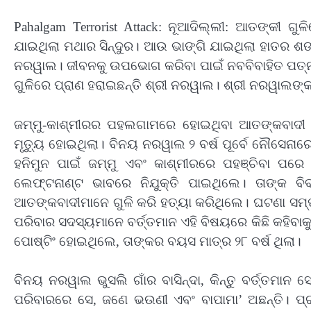
Pahalgam Terrorist Attack: ନୂଆଦିଲ୍ଲୀ: ଆତଙ୍କୀ ଗୁଳ
ଯାଇଥିଲା ମଥାର ସିନ୍ଦୁର। ଆଉ ଭାଙ୍ଗି ଯାଇଥିଲା ହାତର ଶଙ
ନରୱାଲ। ଜୀବନକୁ ଉପଭୋଗ କରିବା ପାଇଁ ନବବିବାହିତ ପତ୍ନ
ଗୁଳିରେ ପ୍ରାଣ ହରାଇଛନ୍ତି ଶ୍ରୀ ନରୱାଲ। ଶ୍ରୀ ନରୱାଲଙ୍କର
ଜମ୍ମୁ-କାଶ୍ମୀରର ପହଲଗାମରେ ହୋଇଥିବା ଆତଙ୍କବାଦୀ 
ମୃତ୍ୟୁ ହୋଇଥିଲା। ବିନୟ ନରୱାଲ ୨ ବର୍ଷ ପୂର୍ବେ ନୌସେନା
ହନିମୁନ ପାଇଁ ଜମ୍ମୁ ଏବଂ କାଶ୍ମୀରରେ ପହଞ୍ଚିବା ପର
ଲେଫ୍ଟନାଣ୍ଟ ଭାବରେ ନିଯୁକ୍ତି ପାଇଥିଲେ। ତାଙ୍କ ବ
ଆତଙ୍କବାଦୀମାନେ ଗୁଳି କରି ହତ୍ୟା କରିଥିଲେ। ଘଟଣା ସମ
ପରିବାର ସଦସ୍ୟମାନେ ବର୍ତ୍ତମାନ ଏହି ବିଷୟରେ କିଛି କହିବା
ପୋଷ୍ଟିଂ ହୋଇଥିଲେ, ତାଙ୍କର ବୟସ ମାତ୍ର ୨୮ ବର୍ଷ ଥିଲା।
ବିନୟ ନରୱାଲ ଭୁସଲି ଗାଁର ବାସିନ୍ଦା, କିନ୍ତୁ ବର୍ତ୍ତମାନ 
ପରିବାରରେ ସେ, ଜଣେ ଭଉଣୀ ଏବଂ ବାପାମା’ ଅଛନ୍ତି। ପ୍ର