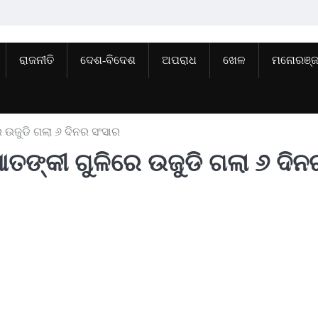
ରାଜନୀତି
ଦେଶ-ବିଦେଶ
ଅପରାଧ
ଖେଳ
ମନୋରଞ୍
ରେ ଉଜୁଡି ଗଲା ୬ ଦିନର ସଂସାର
ଆତଙ୍କୀ ଗୁଳିରେ ଉଜୁଡି ଗଲା ୬ ଦିନ