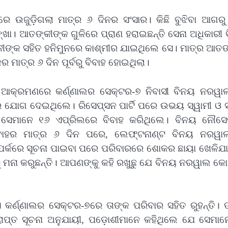
ିରେ ଉଜୁଡ଼ିଗଲା ମାତ୍ର ୬ ଦିନର ସଂସାର। କିଛି ବୁଝିବା ଆଗରୁ
୍ଖା। ଆତଙ୍କୀଙ୍କ ଗୁଳିରେ ପ୍ରାଣ ହରାଇଛନ୍ତି ସେନା ଅଧିକାରୀ
ୀଙ୍କ ସହିତ ହନିମୁନରେ କାଶ୍ମୀର ଯାଇଥିଲେ ସେ। ମାତ୍ର ଆତଙ
 ମାତ୍ର ୬ ଦିନ ପୂର୍ବରୁ ବିବାହ ହୋଇଥିଲା।
ଆକ୍ରମଣରେ କର୍ଣ୍ଣାଲର ସେକ୍ଟର-୭ ନିବାସୀ ବିନୟ ନରୱା
ରେ ଯୋଗ ଦେଇଥିଲେ। ରିସେପ୍ସନ ପାର୍ଟି ପରେ ଉଭୟ ସ୍ୱାମୀ ଓ ସ
େ ସେମାନେ ୧୬ ଏପ୍ରିଲରେ ବିବାହ କରିଥିଲେ। ବିନୟ ନୌସେ
ିବାହର ମାତ୍ର ୬ ଦିନ ପରେ, ଲେଫ୍ଟନାଣ୍ଟ ବିନୟ ନରୱାଲ
୍ପର୍କରେ ସୂଚନା ପାଇବା ପରେ ପରିବାରରେ ଶୋକର ଛାୟା ଖେଳିଯା
କୁ ମନା କରୁଛନ୍ତି। ଆପଣଙ୍କୁ କହି ରଖୁଛୁ ଯେ ବିନୟ ନରୱାଲ କ
ସେ କର୍ଣ୍ଣାଲର ସେକ୍ଟର-୭ରେ ତାଙ୍କ ପରିବାର ସହିତ ରୁହନ୍ତି। 
ାପ୍ତ ସୂଚନା ଅନୁଯାୟୀ, ପଡ଼ୋଶୀମାନେ କହିଥିଲେ ଯେ ସେମାନ