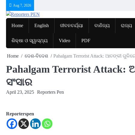
Skip
Aug 7, 2026
to
content
Home
English
ଜୀବନଚର୍ଯ୍ୟା
ବାଣିଜ୍ୟ
ରାଜ୍ୟ
ଶିକ୍ଷା ଓ ସ୍ୱାସ୍ଥ୍ୟ
Video
PDF
Home
ଦେଶ-ବିଦେଶ
Pahalgam Terrorist Attack: ଆତଙ୍କୀ ଗୁଳି
Pahalgam Terrorist Attack: 
ସଂସାର
April 23, 2025
Reporters Pen
Reporterspen