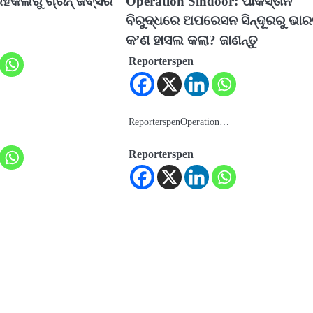
ହିକଲରୁ ଗ୍ରିନ୍ ଜବ୍ସର
Operation Sindoor: ପାକିସ୍ତାନ
ବିରୁଦ୍ଧରେ ଅପରେସନ ସିନ୍ଦୂରରୁ ଭା
କ’ଣ ହାସଲ କଲା? ଜାଣନ୍ତୁ
Reporterspen
ReporterspenOperation…
Reporterspen