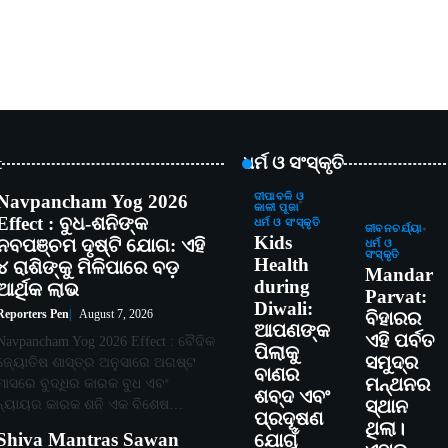
t
ଧର୍ମ ଓ ସଂସ୍କୃତି
Navpancham Yog 2026
ଦୀପାବଳି ଓ
କାଳୀ ପୂଜା
Effect : ବୁଧ-ଶନିଙ୍କ
ଧର୍ମ ଓ ସଂସ୍କୃତି
ଜୀବନଚର୍ଯ୍ୟା
Kids
ନବପଞ୍ଚମ ଦୃଷ୍ଟି ଯୋଗ: ଏହି
ଧର୍ମ ଓ
ସଂସ୍କୃତି
Health
୪ ରାଶିଙ୍କୁ ମିଳିପାରେ ବଡ଼
Mandar
during
ଆର୍ଥିକ ଲାଭ
Parvat:
Diwali:
Reporters Pen
August 7, 2026
ବିହାରର
ଆପଣଙ୍କ
ଏହି ପର୍ବତ
Navpancham Yog 2026 Effect : ବୈଦିକ
ପିଲାକୁ
ସମୁଦ୍ର
ଜ୍ୟୋତିଷ ଶାସ୍ତ୍ର ଅନୁସାରେ ଅଗଷ୍ଟ
ବାଣର
ମନ୍ଥନର
ମାସରେ ବୁଦ୍ଧିର କାରକ ବୁଧ ଏବଂ
ଶବ୍ଦ ଏବଂ
ନ୍ୟାୟର କାରକ ଶନି ଏକ ବିଶେଷ…
ସ୍ଥାନ
ପ୍ରଦୂଷଣ
ଥିଲା।
Shiva Mantras Sawan
ଯୋଗୁଁ