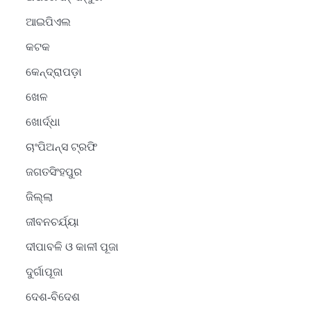
ଆଇପିଏଲ
କଟକ
କେନ୍ଦ୍ରାପଡ଼ା
ଖେଳ
ଖୋର୍ଦ୍ଧା
ଚାଂପିଅନ୍ସ ଟ୍ରଫି
ଜଗତସିଂହପୁର
ଜିଲ୍ଲା
ଜୀବନଚର୍ଯ୍ୟା
ଦୀପାବଳି ଓ କାଳୀ ପୂଜା
ଦୁର୍ଗାପୂଜା
ଦେଶ-ବିଦେଶ