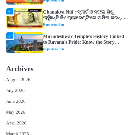
ଚାଣକ୍ୟଙ୍କ ଏହି ୬ଟି କଥା
Reporters Pen
5
Murudeshwar Temple’s History Linked
to Ravana’s Pride: Know the Story
Behind the 123-Foot Shiva Statue by the
Reporters Pen
Sea
1
ମହାନଦୀରେ ବଢୁଛି ପାଣି, ହୀରାକୁଦରେ ୧୨ ଗେଟ୍
ଖୋଲିଲା
Reporters Pen
2
ଯୁବପିଢ଼ିକୁ ବିପଥଗାମୀ କରୁଛି ଅଦୃଶ୍ୟ ଶତ୍ରୁ
Archives
Reporters Pen
August 2026
3
vidur-neeti: ରାତିରେ ଶୋଇପାରୁନାହାନ୍ତି କି?
July 2026
ବିଦୁର ନୀତିରେ ରହିଛି ଏହି ୫ଟି କାରଣ, ଯାହା
ଉଡ଼ାଇ ଦିଏ ନିଦ
Reporters Pen
June 2026
4
Chanakya Niti : ସ୍ମାର୍ଟ ଓ ସଫଳ ଶିଶୁ
May 2026
ଚାହୁଁଛନ୍ତି କି? ପ୍ୟାରେଣ୍ଟିଂରେ ସାମିଲ କରନ୍ତୁ
April 2026
ଚାଣକ୍ୟଙ୍କ ଏହି ୬ଟି କଥା
Reporters Pen
March 2026