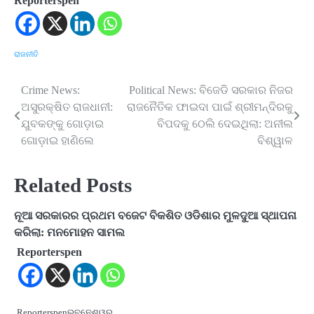
Reporterspen
ରାଜନୀତି
Crime News:
Political News: ବିଜେଡି ସରକାର ନିଜର
Post
ଅସୁରକ୍ଷିତ ରାଜଧାନୀ:
ରାଜନୈତିକ ଫାଇଦା ପାଇଁ ଶ୍ରୀମନ୍ଦିରକୁ
navigation
ଯୁବକଙ୍କୁ ଗୋଡ଼ାଇ
ବିପଦକୁ ଠେଲି ଦେଇଥିଲା: ଅନୀଲ
ଗୋଡ଼ାଇ ହାଣିଲେ
ବିଶ୍ୱାଳ
Related Posts
ନୂଆ ସରକାରର ପ୍ରଥମ ବଜେଟ ବିକଶିତ ଓଡିଶାର ମୁଳଦୁଆ ସ୍ଥାପନା
କରିଲା: ମନମୋହନ ସାମଲ
Reporterspen
Reporterspenଭୁବନେଶ୍ୱର,…