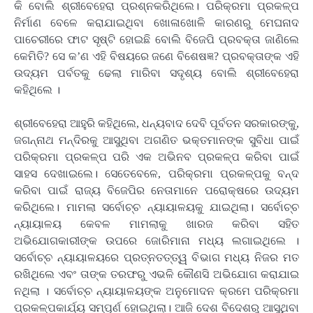
କି ବୋଲି ଶ୍ରୀବେହେରା ପ୍ରଶ୍ନକରିଥିଲେ। ପରିକ୍ରମା ପ୍ରକଳ୍ପ
ନିର୍ମାଣ ବେଳେ କରାଯାଇଥିବା ଖୋଳାଖୋଳି କାରଣରୁ ମେଘନାଦ
ପାଚେରୀରେ ଫାଟ ସୃଷ୍ଟି ହୋଇଛି ବୋଲି ବିଜେପି ପ୍ରବକ୍ତା ଜାଣିଲେ
କେମିତି? ସେ କ’ଣ ଏହି ବିଷୟରେ ଜଣେ ବିଶେଷଜ୍ଞ? ପ୍ରବକ୍ତାଙ୍କ ଏହି
ଉଦ୍ୟମ ପର୍ବତକୁ ଢେଲା ମାରିବା ସଦୃଶ୍ୟ ବୋଲି ଶ୍ରୀବେହେରା
କହିଥିଲେ ।
ଶ୍ରୀବେହେରା ଆହୁରି କହିଥିଲେ, ଧନ୍ୟବାଦ ଦେବି ପୂର୍ବତନ ସରକାରଙ୍କୁ,
ଜଗନ୍ନାଥ ମନ୍ଦିରକୁ ଆସୁଥିବା ଅଗଣିତ ଭକ୍ତମାନଙ୍କ ସୁବିଧା ପାଇଁ
ପରିକ୍ରମା ପ୍ରକଳ୍ପ ପରି ଏକ ଅଭିନବ ପ୍ରକଳ୍ପ କରିବା ପାଇଁ
ସାହସ ଦେଖାଇଲେ। ସେତେବେଳେ, ପରିକ୍ରମା ପ୍ରକଳ୍ପକୁ ବନ୍ଦ
କରିବା ପାଇଁ ରାଜ୍ୟ ବିଜେପିର ନେତାମାନେ ପରୋକ୍ଷରେ ଉଦ୍ୟମ
କରିଥିଲେ। ମାମଲା ସର୍ବୋଚ୍ଚ ନ୍ୟାୟାଳୟକୁ ଯାଇଥିଲା। ସର୍ବୋଚ୍ଚ
ନ୍ୟାୟାଳୟ କେବଳ ମାମଲାକୁ ଖାରଜ କରିବା ସହିତ
ଅଭିଯୋଗକାରୀଙ୍କ ଉପରେ ଜୋରିମାନା ମଧ୍ୟ ଲଗାଇଥିଲେ ।
ସର୍ବୋଚ୍ଚ ନ୍ୟାୟାଳୟରେ ପ୍ରତ୍ନତତ୍ତ୍ୱ ବିଭାଗ ମଧ୍ୟ ନିଜର ମତ
ରଖିଥିଲେ ଏବଂ ତାଙ୍କ ତରଫରୁ ଏଭଳି କୌଣସି ଅଭିଯୋଗ କରାଯାଇ
ନଥିଲା । ସର୍ବୋଚ୍ଚ ନ୍ୟାୟାଳୟଙ୍କ ଅନୁମୋଦନ କ୍ରମେ ପରିକ୍ରମା
ପ୍ରକଳ୍ପକାର୍ଯ୍ୟ ସମ୍ପୂର୍ଣ ହୋଇଥିଲା। ଆଜି ଦେଶ ବିଦେଶରୁ ଆସୁଥିବା