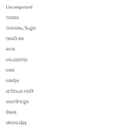
Uncategorized
ଅପରାଧ
ଅପରେସନ୍ ସିନ୍ଦୁର
ଆଇପିଏଲ
କଟକ
କେନ୍ଦ୍ରାପଡ଼ା
ଖେଳ
ଖୋର୍ଦ୍ଧା
ଚାଂପିଅନ୍ସ ଟ୍ରଫି
ଜଗତସିଂହପୁର
ଜିଲ୍ଲା
ଜୀବନଚର୍ଯ୍ୟା