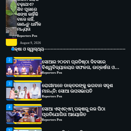
ଆଇଏମ୍‌ଏସ୍ ଆଣ୍ଡ ସମ ହସ୍ପିଟାଲ୍‌ରେ
ଚଢ଼ାଯାଏ?
ଅତ୍ୟାଧୁନିକ ଡିଜିସ୍କାନର ସ୍ଥାପନ
Reporters Pen
ଶିବ ପୂଜାରେ
ଶଙ୍ଖ କାହିଁକି
1
ସୋଆ ପକ୍ଷରୁ ରାୱେ କାର୍ଯ୍ୟକ୍ରମ ଅଧୀନରେ
ବାଜେ ନାହିଁ,
ଜାଣନ୍ତୁ ଧାର୍ମିକ
୧୧ଟି ଗ୍ରାମରେ ୧୬ଟି କୃଷକ ପ୍ରଶିକ୍ଷଣ
ମାନ୍ୟତା
କାର୍ଯ୍ୟକ୍ରମ ଆୟୋଜିତ
Reporters Pen
Reporters Pen
2
ସୋଆର ୨୦ତମ ପ୍ରତିଷ୍ଠା ଦିବସରେ
August 9, 2026
ବିଶ୍ୱବିଦ୍ୟାଳୟର ସଫଳତା, ଉତ୍କର୍ଷତା ଓ
ଶିକ୍ଷା ଓ ସ୍ୱାସ୍ଥ୍ୟ
ଅଗ୍ରଗତିର ସ୍ମୃତିଚାରଣ
Reporters Pen
3
ରୋଗୀମାନେ ଡାକ୍ତରଙ୍କୁ ଭଗବାନ ସଦୃଶ
ମାନନ୍ତି: ସୋଆ ଉପସଭାପତି
Reporters Pen
4
ସୋଆ ଏସ୍‌ଏଚ୍‌ଏମ୍ ପକ୍ଷରୁ ରଜ ପିଠା
ପ୍ରତିଯୋଗିତା ଆୟୋଜିତ
Reporters Pen
5
ଭାରତର ଦ୍ୱିତୀୟ ହସ୍ପିଟାଲ୍ ଭାବେ
ଆଇଏମ୍‌ଏସ୍ ଆଣ୍ଡ ସମ ହସ୍ପିଟାଲ୍‌ରେ
ଅତ୍ୟାଧୁନିକ ଡିଜିସ୍କାନର ସ୍ଥାପନ
Reporters Pen