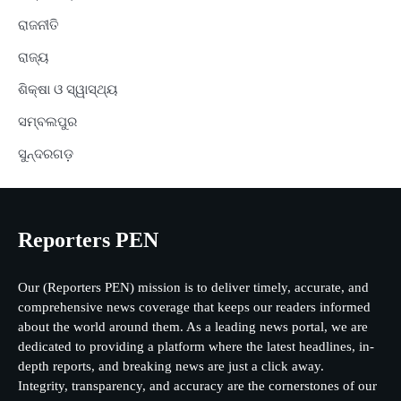
ରାଜନୀତି
ରାଜ୍ୟ
ଶିକ୍ଷା ଓ ସ୍ୱାସ୍ଥ୍ୟ
ସମ୍ବଲପୁର
ସୁନ୍ଦରଗଡ଼
Reporters PEN
Our (Reporters PEN) mission is to deliver timely, accurate, and
comprehensive news coverage that keeps our readers informed
about the world around them. As a leading news portal, we are
dedicated to providing a platform where the latest headlines, in-
depth reports, and breaking news are just a click away.
Integrity, transparency, and accuracy are the cornerstones of our