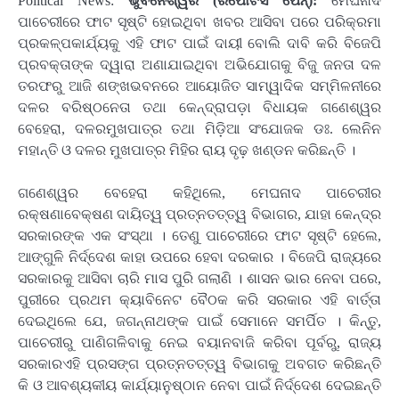
Political News:
ଭୁବନେଶ୍ୱର (ରିପୋଟର୍ସ ପେନ୍‌):
ମେଘନାଦ
ପାଚେରୀରେ ଫାଟ ସୃଷ୍ଟି ହୋଇଥିବା ଖବର ଆସିବା ପରେ ପରିକ୍ରମା
ପ୍ରକଳ୍ପକାର୍ଯ୍ୟକୁ ଏହି ଫାଟ ପାଇଁ ଦାୟୀ ବୋଲି ଦାବି କରି ବିଜେପି
ପ୍ରବକ୍ତାଙ୍କ ଦ୍ୱାରା ଅଣାଯାଇଥିବା ଅଭିଯୋଗକୁ ବିଜୁ ଜନତା ଦଳ
ତରଫରୁ ଆଜି ଶଙ୍ଖଭବନରେ ଆୟୋଜିତ ସାମ୍ୱାଦିକ ସମ୍ମିଳନୀରେ
ଦଳର ବରିଷ୍ଠନେତା ତଥା କେନ୍ଦ୍ରାପଡ଼ା ବିଧାୟକ ଗଣେଶ୍ୱର
ବେହେରା, ଦଳରମୁଖପାତ୍ର ତଥା ମିଡ଼ିଆ ସଂଯୋଜକ ଡଃ. ଲେନିନ
ମହାନ୍ତି ଓ ଦଳର ମୁଖପାତ୍ର ମିହିର ରାୟ ଦୃଢ଼ ଖଣ୍ଡନ କରିଛନ୍ତି ।
ଗଣେଶ୍ୱର ବେହେରା କହିଥିଲେ, ମେଘନାଦ ପାଚେରୀର
ରକ୍ଷଣାବେକ୍ଷଣ ଦାୟିତ୍ୱ ପ୍ରତ୍ନତତ୍ତ୍ୱ ବିଭାଗର, ଯାହା କେନ୍ଦ୍ର
ସରକାରଙ୍କ ଏକ ସଂସ୍ଥା । ତେଣୁ ପାଚେରୀରେ ଫାଟ ସୃଷ୍ଟି ହେଲେ,
ଆଙ୍ଗୁଳି ନିର୍ଦ୍ଦେଶ କାହା ଉପରେ ହେବା ଦରକାର । ବିଜେପି ରାଜ୍ୟରେ
ସରକାରକୁ ଆସିବା ଚାରି ମାସ ପୁରି ଗଲାଣି । ଶାସନ ଭାର ନେବା ପରେ,
ପୁରୀରେ ପ୍ରଥମ କ୍ୟାବିନେଟ ବୈଠକ କରି ସରକାର ଏହି ବାର୍ତ୍ତା
ଦେଇଥିଲେ ଯେ, ଜଗନ୍ନାଥଙ୍କ ପାଇଁ ସେମାନେ ସମର୍ପିତ । କିନ୍ତୁ,
ପାଚେରୀରୁ ପାଣିଗଳିବାକୁ ନେଇ ବୟାନବାଜି କରିବା ପୂର୍ବରୁ, ରାଜ୍ୟ
ସରକାରଏହି ପ୍ରସଙ୍ଗ ପ୍ରତ୍ନତତ୍ତ୍ୱ ବିଭାଗକୁ ଅବଗତ କରିଛନ୍ତି
କି ଓ ଆବଶ୍ୟକୀୟ କାର୍ଯ୍ୟାନୁଷ୍ଠାନ ନେବା ପାଇଁ ନିର୍ଦ୍ଦେଶ ଦେଇଛନ୍ତି