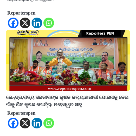
Reporterspen
କେନ୍ଦ୍ର,ରାଜ୍ୟ ସରକାରଙ୍କ କୃଷକ କଲ୍ୟାଣକାରୀ ଯୋଜନାକୁ ନେଇ
ଗାଁକୁ ଯିବ କୃଷକ ମୋର୍ଚ୍ଚା: ମହେଶ୍ୱର ସାହୁ
Reporterspen