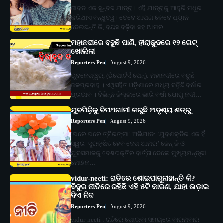
ଜୀବନ ଏକ ସୁନ୍ଦର ଯାତ୍ରା। ଏହି ଯାତ୍ରାକୁ ଆହୁରି ମଧୁର
କରିଥାଏ ବନ୍ଧୁତ୍ୱ। ତେବେ ଆପଣ କେବେ ଧ୍ୟାନ
ଦେଇଛନ୍ତି କି, ବୟସ ବଢ଼ିବା ସହ ଆମର…
ମହାନଦୀରେ ବଢୁଛି ପାଣି, ହୀରାକୁଦରେ ୧୨ ଗେଟ୍
ଖୋଲିଲା
Reporters Pen
August 9, 2026
ଭୁବନେଶ୍ୱର, (ରିପୋର୍ଟର୍ସ ପେନ୍‌): ମହାନଦୀରେ ବଢୁଛି
ଜଳପ୍ରବାହ । ଏଥିସହିତ ଓଡ଼ିଶାରେ ମଧ୍ୟ ବଢ଼ିଛି ବର୍ଷାର
ପ୍ରଭାବ । ବିଭିନ୍ନ ଜିଲ୍ଲାରେ ଭାରି ବର୍ଷା ଯୋଗୁ ନଦୀ…
ଯୁବପିଢ଼ିକୁ ବିପଥଗାମୀ କରୁଛି ଅଦୃଶ୍ୟ ଶତ୍ରୁ
Reporters Pen
August 9, 2026
‘ଘରେ ଘରେ ତ୍ରିରଙ୍ଗା’ ଅଭିଯାନ: ‘ଯୁବଶକ୍ତିର ଏକ ହିଁ
ସ୍ୱର- ସୁରକ୍ଷିତ ହେବ ଦେଶ ଆମର’ ଜେନ୍‌-ଜି ଓ
ଯୁବସମାଜକୁ ଦେଶଭକ୍ତିର ବାର୍ତ୍ତା ଦେଲେ ମୁଖ୍ୟମନ୍ତ୍ରୀ
ମୋହନ…
vidur-neeti: ରାତିରେ ଶୋଇପାରୁନାହାନ୍ତି କି?
ବିଦୁର ନୀତିରେ ରହିଛି ଏହି ୫ଟି କାରଣ, ଯାହା ଉଡ଼ାଇ
ଦିଏ ନିଦ
Reporters Pen
August 9, 2026
vidur-neeti : ରାତିରେ ଶୋଇବା ସମୟରେ ବାରମ୍ବାର