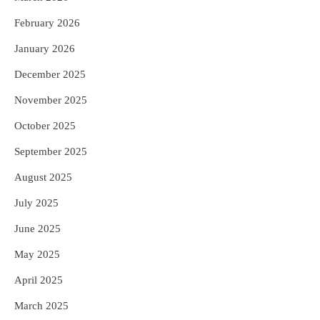
5
Murudeshwar Temple’s History Linked
to Ravana’s Pride: Know the Story
February 2026
Behind the 123-Foot Shiva Statue by the
Reporters Pen
Sea
January 2026
December 2025
November 2025
October 2025
September 2025
August 2025
July 2025
June 2025
May 2025
April 2025
March 2025