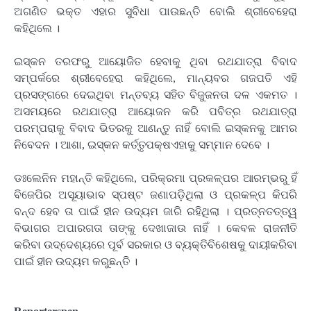
ଅଗଣିତ ଭକ୍ତ ଏହାର ସୁବିଧା ପାଉଛନ୍ତି ବୋଲି ଶ୍ରୀବେହେରା
କହିଥିଲେ ।
ଇସ୍କନ ତରଫରୁ ଆୟୋଜିତ ହେବାକୁ ଥିବା ରଥଯାତ୍ରା ବିବାଦ
ସମ୍ପର୍କରେ ଶ୍ରୀବେହେରା କହିଥିଲେ, ମାନ୍ୟବର ଗଜପତି ଏହି
ପ୍ରସଙ୍ଗରେ ଦେଇଥିବା ମନ୍ତବ୍ୟ ସହିତ ବିଜୁଜନତା ଦଳ ଏକମତ ।
ଅସମୟରେ ରଥଯାତ୍ରା ଆୟୋଜନ କରି ପବିତ୍ର ରଥଯାତ୍ରା
ପରମ୍ପରାକୁ ବିବାଦ ଭିତରକୁ ଆଣନ୍ତୁ ନାହିଁ ବୋଲି ଇସ୍କନକୁ ଆମର
ନିବେଦନ । ଆଶା, ଇସ୍କନ କର୍ତ୍ତୃପକ୍ଷଏହାକୁ ସମ୍ମାନ ଦେବେ ।
ଡଃଲେନିନ ମହାନ୍ତି କହିଥିଲେ, ପରିକ୍ରମା ପ୍ରକଳ୍ପର ଆରମ୍ଭରୁ ହିଁ
ବିଜେପିର ଅସୂୟାଭାବ ସ୍ପଷ୍ଟ ଜଣାପଡ଼ିଥିଲା ଓ ପ୍ରକଳ୍ପ କିପରି
ବନ୍ଦ ହେବ ତା ପାଇଁ ହୀନ ଉଦ୍ୟମ ଜାରି ରହିଥିଲା । ପ୍ରତ୍ନତତ୍ତ୍ୱ
ବିଭାଗର ଅପାରଗତା ତାଙ୍କୁ ଦେଖାଜାଉ ନାହିଁ । କେବଳ ରାଜନୀତି
କରିବା ଉଦ୍ଦେଶ୍ୟରେ ପୂର୍ବ ସରକାର ଓ ବ୍ୟକ୍ତିବିଶେଷକୁ ଦାୟୀକରିବା
ପାଇଁ ହୀନ ଉଦ୍ୟମ କରୁଛନ୍ତି ।