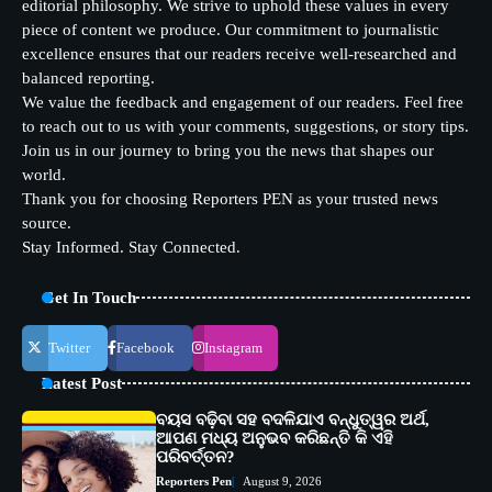
editorial philosophy. We strive to uphold these values in every
piece of content we produce. Our commitment to journalistic
excellence ensures that our readers receive well-researched and
balanced reporting.
We value the feedback and engagement of our readers. Feel free
to reach out to us with your comments, suggestions, or story tips.
Join us in our journey to bring you the news that shapes our
world.
Thank you for choosing Reporters PEN as your trusted news
source.
Stay Informed. Stay Connected.
Get In Touch
Twitter
Facebook
Instagram
Latest Post
ବୟସ ବଢ଼ିବା ସହ ବଦଳିଯାଏ ବନ୍ଧୁତ୍ୱର ଅର୍ଥ,
ଆପଣ ମଧ୍ୟ ଅନୁଭବ କରିଛନ୍ତି କି ଏହି
ପରିବର୍ତ୍ତନ?
Reporters Pen
August 9, 2026