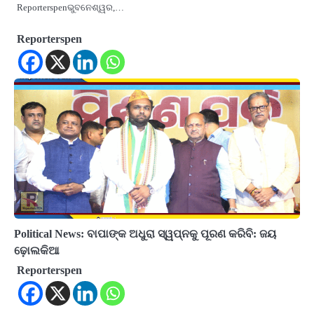
Reporterspenଭୁବନେଶ୍ୱର,…
Reporterspen
Political News: ବାପାଙ୍କ ଅଧୁରା ସ୍ୱପ୍ନକୁ ପୂରଣ କରିବି: ଜୟ
ଢ଼ୋଲକିଆ
Reporterspen