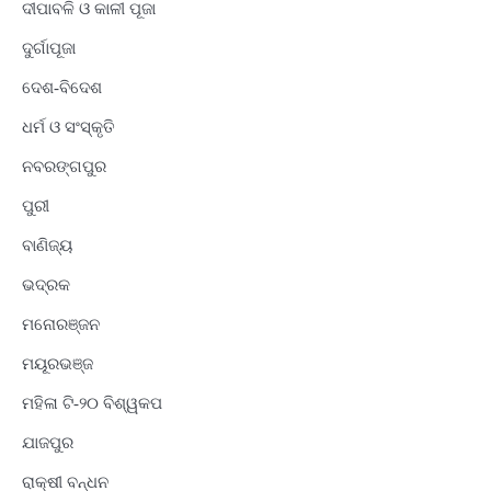
ଦୀପାବଳି ଓ କାଳୀ ପୂଜା
ଦୁର୍ଗାପୂଜା
ଦେଶ-ବିଦେଶ
ଧର୍ମ ଓ ସଂସ୍କୃତି
ନବରଙ୍ଗପୁର
ପୁରୀ
ବାଣିଜ୍ୟ
ଭଦ୍ରକ
ମନୋରଞ୍ଜନ
ମୟୂରଭଞ୍ଜ
ମହିଳା ଟି-୨୦ ବିଶ୍ୱକପ
ଯାଜପୁର
ରାକ୍ଷୀ ବନ୍ଧନ