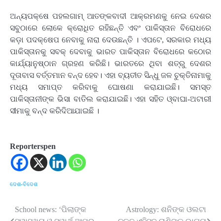
ଅନ୍ୟପକ୍ଷେ ପହଲଗାମ୍ ଆତଙ୍କବାଦୀ ଆକ୍ରମଣକୁ ନେଇ ଦେଶର
ସବୁଠାରେ ଲୋକେ କ୍ରୋଧିତ ରହିଛନ୍ତି ଏବଂ ପାକିସ୍ତାନ ବିରୋଧରେ
କଡ଼ା ପଦକ୍ଷେପ ନେବାକୁ ନାରା ଦେଉଛନ୍ତି । ଏପଟେ, ସରକାର ମଧ୍ୟ
ପାକିସ୍ତାନକୁ ସବକ୍ ଦେବାକୁ ଭାରତ ପାକିସ୍ତାନ ବିରୋଧରେ କଠୋର
କାର୍ଯ୍ୟାନୁଷ୍ଠାନ ଗ୍ରହଣ କରିଛି। ଭାରତରେ ଥିବା ଶତ୍ରୁ ଦେଶର
ଦୂତାବାସ ବର୍ତ୍ତମାନ ବନ୍ଦ ହେବ। ଏହା ବ୍ୟତୀତ ସିନ୍ଧୁ ଜଳ ଚୁକ୍ତିନାମାକୁ
ମଧ୍ୟ ସମାପ୍ତ କରିବାକୁ ଘୋଷଣା କରାଯାଇଛି। ସମସ୍ତ
ପାକିସ୍ତାନୀଙ୍କ ଭିସା ବାତିଲ କରାଯାଇଛି। ଏହା ସହିତ ଓ୍ବାଘା-ଅଟାରୀ
ସୀମାକୁ ବନ୍ଦ କରିଦିଆଯାଇଛି ।
Reporterspen
ଦେଶ-ବିଦେଶ
School news: ‘ପିଲାଙ୍କ
Astrology: ଶନିଙ୍କ ଓଲଟା
Post