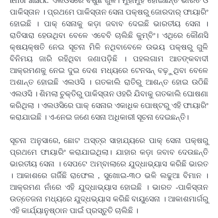
terror attack: ଏଲଓସିରେ ବର୍ଷୁଛି ଗୁଳି। ମୁହାଁମୁହିଁ ହୋଇଛନ୍ତି ଭାରତ ଓ
ପାକିସ୍ତାନ । ପ୍ରଥମେ ପାକିସ୍ତାନ ସେନା ପକ୍ଷରୁ ଜୋରଦାର୍ ଫାୟାରିଂ
ହୋଇଛି । ପାକ୍ ସେନାକୁ କଡ଼ା ଜବାବ ଦେଇଛି ଭାରତୀୟ ସେନା ।
ରାତିସାରା ହେଉଥିବା ବେଳେ ଏବେବି ଚାଲିଛି କୁମ୍ବିଂ। ଏଥିରେ କୌଣସି
କ୍ଷୟକ୍ଷତି ନେଇ ସୂଚନା ମିଳି ନଥିବାବେଳେ ଉଭୟ ପକ୍ଷରୁ ଗୁଳି
ବିନିମୟ ଜାରି ରହିଥିବା ଜଣାପଡ଼ିଛି । ପହଲଗାମ ଆତଙ୍କବାଦୀ
ଆକ୍ରମଣକୁ ନେଇ ଦୁଇ ଦେଶ ମଧ୍ୟରେ ଟେନସନ୍ ବଢ଼ୁଥିବା ବେଳେ
ଅଶାନ୍ତ ହୋଇଛି ଏଲଓସି । ଗତକାଲି ରାତିରୁ ଆଶନ୍ତ ହୋଇ ଉଠିଛି
ଏଲଓସି । ଶିମଲା ଚୁକ୍ତିରୁ ପାକିସ୍ତାନ ଓହରି ଯିବାକୁ ଗତକାଲି ଘୋଷଣା
କରିଥିଲା । ଏଲଓସିରେ ପାକ୍ ସେନାର ଏକାଧିକ ପୋଷ୍ଟରୁ ଏହି ଫାୟାରିଂ
କରାଯାଇଛି । ଏ-ନେଇ ଜଣେ ସେନା ଅଧିକାରୀ ସୂଚନା ଦେଇଛନ୍ତି।
ସୂଚନା ଅନୁସାରେ, ଛୋଟ ଅସ୍ତ୍ର ସାହାଯ୍ୟରେ ପାକ୍ ସେନା ପକ୍ଷରୁ
ପ୍ରଥମେ ଫାୟାରିଂ କରାଯାଇଥିଲା। ଯାହାର କଡ଼ା ଜବାବ ଦେଉଛନ୍ତି
ଭାରତୀୟ ସେନା । ସେପଟେ ଅମ୍ବାଲାରେ ଯୁଦ୍ଧାଭ୍ୟାସ କରିଛି ଭାରତ
। ଆକାଶରେ ଗର୍ଜିଛି ରାଫେଲ , ସୁଖୋଇ-୩୦ ଭଳି ଲଢୁଆ ବିମାନ ।
ଆକ୍ରମଣ ନାଁରେ ଏହି ଯୁଦ୍ଧାଭ୍ୟାସ ହୋଇଛି । ଭାରତ -ପାକିସ୍ତାନ
ଉତ୍ତେଜନା ମଧ୍ୟରେ ଯୁଦ୍ଧଭ୍ୟାସ କରିଛି ବାୟୁସେନା । ଆକାଶମାର୍ଗରୁ
ଏହି କାର୍ଯ୍ୟାନୁଷ୍ଠାନ ପାଇଁ ପ୍ରସ୍ତୁତି ଚାଲିଛି ।