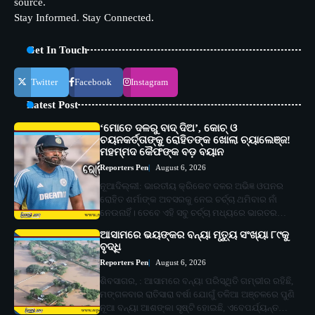
source.
Stay Informed. Stay Connected.
Get In Touch
Twitter
Facebook
Instagram
Latest Post
‘ମୋତେ ଦଳରୁ ବାଦ୍ ଦିଅ’, କୋଚ୍ ଓ
ଚୟନକର୍ତ୍ତାଙ୍କୁ ରୋହିତଙ୍କ ଖୋଲା ଚ୍ୟାଲେଞ୍ଜ!
ମହମ୍ମଦ କୈଫଙ୍କ ବଡ଼ ବୟାନ
Reporters Pen
August 6, 2026
ନୂଆଦିଲ୍ଲୀ: ଭାରତୀୟ କ୍ରିକେଟ ଦଳର ଅଭିଜ୍ଞ ଓପନର
ରୋହିତ ଶର୍ମାଙ୍କ ଅବସରକୁ ନେଇ ଚର୍ଚ୍ଚା ଥମିବାର ନାଁ
ନେଉନାହିଁ। ତେବେ ଏହି ସବୁ ଚର୍ଚ୍ଚା ମଧ୍ୟରେ ଭାରତର…
ଆସାମରେ ଭୟଙ୍କର ବନ୍ୟା ମୃତ୍ୟୁ ସଂଖ୍ୟା ୮୯କୁ
ବୃଦ୍ଧି
Reporters Pen
August 6, 2026
ଶିବସାଗର, : ଆସାମରେ ବନ୍ୟା ପରିସ୍ଥିତି ଗମ୍ଭୀର ରହିଛି,
ମଙ୍ଗଳବାର ରାତିସାରା ବର୍ଷା ଯୋଗୁଁ ତଳିଆ ଅଞ୍ଚଳରେ ପୁଣି
ନୂଆ ବନ୍ୟା ଆଶଙ୍କା ସୃଷ୍ଟି ହୋଇଛି, ଏବେପର୍ଯ୍ୟନ୍ତ…