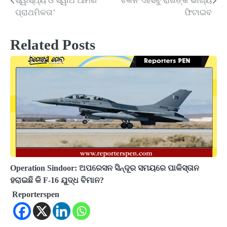
ସ୍ୱାସ୍ଥ୍ୟ ଓ ସ୍ୱାର୍ଥ ଆମର
ଚଳନ ଏହିସବୁ ରାଶିଙ୍କ ଭାଗ୍ୟ
navigation
ପ୍ରାଥମିକତା’
ଫିଟାଇବ
Related Posts
Operation Sindoor: ଅପରେସନ ସିନ୍ଦୂର ସମୟରେ ପାକିସ୍ତାନ
ହରାଇଛି କି F-16 ଯୁଦ୍ଧ ବିମାନ?
Reporterspen