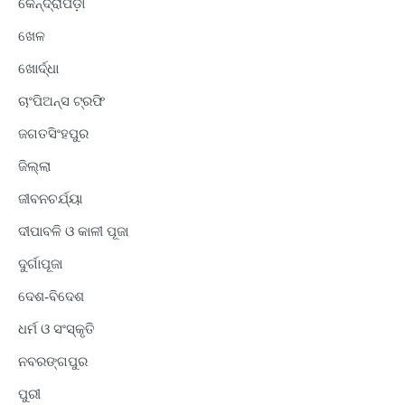
କେନ୍ଦ୍ରାପଡ଼ା
ଖେଳ
ଖୋର୍ଦ୍ଧା
ଚାଂପିଅନ୍ସ ଟ୍ରଫି
ଜଗତସିଂହପୁର
ଜିଲ୍ଲା
ଜୀବନଚର୍ଯ୍ୟା
ଦୀପାବଳି ଓ କାଳୀ ପୂଜା
ଦୁର୍ଗାପୂଜା
ଦେଶ-ବିଦେଶ
ଧର୍ମ ଓ ସଂସ୍କୃତି
ନବରଙ୍ଗପୁର
ପୁରୀ