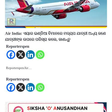
Air India: ଏୟାର ଇଣ୍ଡିଆ ବିମାନରେ ମଦ୍ୟପ ଯାତ୍ରୀ ଅନ୍ୟ ଜଣେ
ଯାତ୍ରୀଙ୍କ ଉପରେ ପରିସ୍ରା କଲେ, ଜାଣନ୍ତୁ
Reporterspen
ReporterspenAir…
Reporterspen