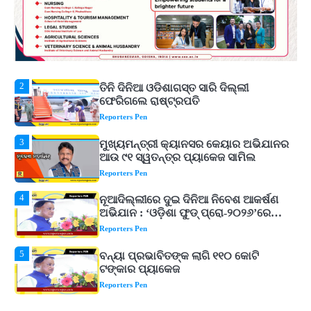
Reporters Pen
2
ତିନି ଦିନିଆ ଓଡିଶାଗସ୍ତ ସାରି ଦିଲ୍ଲୀ
ଫେରିଗଲେ ରାଷ୍ଟ୍ରପତି
Reporters Pen
3
ମୁଖ୍ୟମନ୍ତ୍ରୀ କ୍ୟାନସର କେୟାର ଅଭିଯାନର
ଆଉ ୯୧ ସ୍ୱତନ୍ତ୍ର ପ୍ୟାକେଜ ସାମିଲ
Reporters Pen
4
ନୂଆଦିଲ୍ଲୀରେ ଦୁଇ ଦିନିଆ ନିବେଶ ଆକର୍ଷଣ
ଅଭିଯାନ : ‘ଓଡ଼ିଶା ଫୁଡ୍ ପ୍ରୋ-୨୦୨୬’ରେ
ଖାଦ୍ୟ ପ୍ରକ୍ରିୟାକରଣ କ୍ଷେତ୍ରକୁ ମିଳିବ
Reporters Pen
ଗୁରୁତ୍ୱ
5
ବନ୍ୟା ପ୍ରଭାବିତଙ୍କ ଲାଗି ୧୧୦ କୋଟି
ଟଙ୍କାର ପ୍ୟାକେଜ
Reporters Pen
1
ଆସାମରେ ଭୟଙ୍କର ବନ୍ୟା ମୃତ୍ୟୁ ସଂଖ୍ୟା
୮୯କୁ ବୃଦ୍ଧି
Reporters Pen