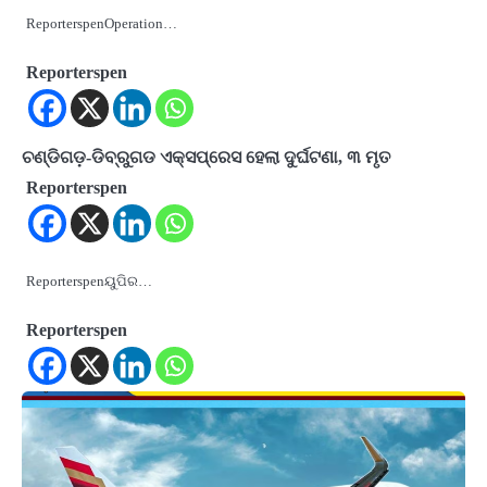
ReporterspenOperation…
Reporterspen
ଚଣ୍ଡିଗଡ଼-ଡିବ୍ରୁଗଡ ଏକ୍ସପ୍ରେସ ହେଲା ଦୁର୍ଘଟଣା, ୩ ମୃତ
Reporterspen
Reporterspenୟୁପିର…
Reporterspen