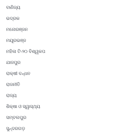
ବାଣିଜ୍ୟ
ଭଦ୍ରକ
ମନୋରଞ୍ଜନ
ମୟୂରଭଞ୍ଜ
ମହିଳା ଟି-୨୦ ବିଶ୍ୱକପ
ଯାଜପୁର
ରାକ୍ଷୀ ବନ୍ଧନ
ରାଜନୀତି
ରାଜ୍ୟ
ଶିକ୍ଷା ଓ ସ୍ୱାସ୍ଥ୍ୟ
ସମ୍ବଲପୁର
ସୁନ୍ଦରଗଡ଼