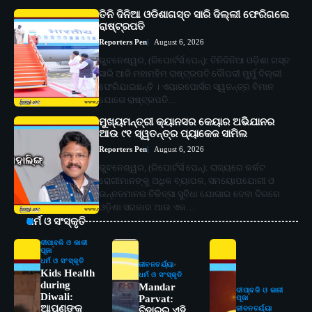
ତିନି ଦିନିଆ ଓଡିଶାଗସ୍ତ ସାରି ଦିଲ୍ଲୀ ଫେରିଗଲେ
ରାଷ୍ଟ୍ରପତି
Reporters Pen
August 6, 2026
ଭୁବନେଶ୍ୱର, (ରିପୋର୍ଟର୍ସ ପେନ୍‌): ତିନିଦିନିଆ ଓଡ଼ିଶା ଗସ୍ତ
ସାରି ଆଜି ମହାମହିମ ରାଷ୍ଟ୍ରପତି ଦୌପଦୀ ମୁର୍ମୁ ଦିଲ୍ଲୀ
ଫେରିଯାଇଛନ୍ତି । ଏୟାରପୋର୍ସର ସ୍ୱତନ୍ତ୍ର ବିମାନ
ଯୋଗେ ରାଷ୍ଟ୍ରପତି…
ମୁଖ୍ୟମନ୍ତ୍ରୀ କ୍ୟାନସର କେୟାର ଅଭିଯାନର
ଆଉ ୯୧ ସ୍ୱତନ୍ତ୍ର ପ୍ୟାକେଜ ସାମିଲ
Reporters Pen
August 6, 2026
ଭୁବନେଶ୍ୱର, (ରିପୋର୍ଟର୍ସ ପେନ୍‌): ରାଜ୍ୟରେ କର୍କଟ
ରୋଗୀମାନଙ୍କୁ ଅଧିକ ବ୍ୟାପକ, ସମୟୋପଯୋଗୀ ଓ
ଉନ୍ନତମାନର ଚିକିତ୍ସା ସୁବିଧା ଯୋଗାଇ ଦେବା ଦିଗରେ
ଓଡ଼ିଶା ସରକାର ଆଉ ଏକ…
ଧର୍ମ ଓ ସଂସ୍କୃତି
ଦୀପାବଳି ଓ କାଳୀ
ପୂଜା
ଧର୍ମ ଓ ସଂସ୍କୃତି
ଜୀବନଚର୍ଯ୍ୟା
Kids Health
ଧର୍ମ ଓ ସଂସ୍କୃତି
during
Mandar
ଦୀପାବଳି ଓ କାଳୀ
Diwali:
Parvat:
ପୂଜା
ଆପଣଙ୍କ
ଜୀବନଚର୍ଯ୍ୟା
ବିହାରର ଏହି