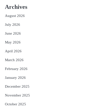
2
ତିନି ଦିନିଆ ଓଡିଶାଗସ୍ତ ସାରି ଦିଲ୍ଲୀ
Archives
ଫେରିଗଲେ ରାଷ୍ଟ୍ରପତି
Reporters Pen
August 2026
3
ମୁଖ୍ୟମନ୍ତ୍ରୀ କ୍ୟାନସର କେୟାର ଅଭିଯାନର
July 2026
ଆଉ ୯୧ ସ୍ୱତନ୍ତ୍ର ପ୍ୟାକେଜ ସାମିଲ
Reporters Pen
June 2026
4
ନୂଆଦିଲ୍ଲୀରେ ଦୁଇ ଦିନିଆ ନିବେଶ ଆକର୍ଷଣ
May 2026
ଅଭିଯାନ : ‘ଓଡ଼ିଶା ଫୁଡ୍ ପ୍ରୋ-୨୦୨୬’ରେ
ଖାଦ୍ୟ ପ୍ରକ୍ରିୟାକରଣ କ୍ଷେତ୍ରକୁ ମିଳିବ
April 2026
Reporters Pen
ଗୁରୁତ୍ୱ
March 2026
5
ବନ୍ୟା ପ୍ରଭାବିତଙ୍କ ଲାଗି ୧୧୦ କୋଟି
ଟଙ୍କାର ପ୍ୟାକେଜ
February 2026
Reporters Pen
January 2026
December 2025
November 2025
October 2025