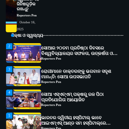
1
ସୋଆ ପକ୍ଷରୁ ରାୱେ କାର୍ଯ୍ୟକ୍ରମ ଅଧୀନରେ
ଜିନିଷଗୁଡ଼ିକ
ରଖନ୍ତୁ
୧୧ଟି ଗ୍ରାମରେ ୧୬ଟି କୃଷକ ପ୍ରଶିକ୍ଷଣ
କାର୍ଯ୍ୟକ୍ରମ ଆୟୋଜିତ
Reporters Pen
Reporters Pen
October 16,
2
ସୋଆର ୨୦ତମ ପ୍ରତିଷ୍ଠା ଦିବସରେ
2025
ବିଶ୍ୱବିଦ୍ୟାଳୟର ସଫଳତା, ଉତ୍କର୍ଷତା ଓ
ଶିକ୍ଷା ଓ ସ୍ୱାସ୍ଥ୍ୟ
ଅଗ୍ରଗତିର ସ୍ମୃତିଚାରଣ
Reporters Pen
3
ରୋଗୀମାନେ ଡାକ୍ତରଙ୍କୁ ଭଗବାନ ସଦୃଶ
ମାନନ୍ତି: ସୋଆ ଉପସଭାପତି
Reporters Pen
4
ସୋଆ ଏସ୍‌ଏଚ୍‌ଏମ୍ ପକ୍ଷରୁ ରଜ ପିଠା
ପ୍ରତିଯୋଗିତା ଆୟୋଜିତ
Reporters Pen
5
ଭାରତର ଦ୍ୱିତୀୟ ହସ୍ପିଟାଲ୍ ଭାବେ
ଆଇଏମ୍‌ଏସ୍ ଆଣ୍ଡ ସମ ହସ୍ପିଟାଲ୍‌ରେ
ଅତ୍ୟାଧୁନିକ ଡିଜିସ୍କାନର ସ୍ଥାପନ
Reporters Pen
1
ସୋଆ ପକ୍ଷରୁ ରାୱେ କାର୍ଯ୍ୟକ୍ରମ ଅଧୀନରେ
୧୧ଟି ଗ୍ରାମରେ ୧୬ଟି କୃଷକ ପ୍ରଶିକ୍ଷଣ