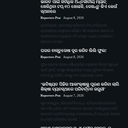
ଭାରତ ପାଇଁ ସର୍ବାଧିକ ଅନ୍ତର୍ଜାତୀୟ ମ୍ୟାଚ୍
ଖେଳିଥିବା ଟପ୍-୧୦ ଖେଳାଳି, ଦେଖନ୍ତୁ କିଏ କେଉଁ
ସ୍ଥାନରେ
Reporters Pen
August 8, 2026
ନୂଆଦିଲ୍ଲୀ: ଭାରତୀୟ କ୍ରିକେଟ୍ ଟିମ୍ ବର୍ତ୍ତମାନ
ଶ୍ରୀଲଙ୍କା ଗସ୍ତରେ ରହିଛି। ଏହି ଗସ୍ତରେ ଭାରତ ଓ
ଶ୍ରୀଲଙ୍କା ମଧ୍ୟରେ ୨ଟି ଟେଷ୍ଟ ମ୍ୟାଚ୍ ଖେଳାଯିବ।
ପ୍ରଥମ ଟେଷ୍ଟ…
ଘରର ବାସ୍ତୁଦୋଷ ଦୂର କରିବ ଲିଲି ଫୁଲ!
Reporters Pen
August 8, 2026
ଫୁଲ କେବଳ ଘରର ସୌନ୍ଦର୍ଯ୍ୟ ବଢ଼ାଇବା କିମ୍ବା ସୁଗନ୍ଧ
ପାଇଁ ନୁହେଁ, ବାସ୍ତୁ ଶାସ୍ତ୍ରରେ ମଧ୍ୟ ଫୁଲର ବିଶେଷ
ମହତ୍ତ୍ୱ ରହିଛି। ବାସ୍ତୁ ମତ ଅନୁଯାୟୀ, ଘରେ…
‘ଭବିଷ୍ୟତ ପିଢିର ଆକାଂକ୍ଷାକୁ ପୂରଣ କରିବା ଲାଗି
ଶିକ୍ଷା ବ୍ୟବସ୍ଥାରେ ପରିବର୍ତ୍ତନ ଜରୁରୀ’
Reporters Pen
August 7, 2026
ଭୁବନେଶ୍ୱର, (ରିପୋର୍ଟର୍ସ ପେନ୍‌): ବ୍ରିକ୍ସ ସହଯୋଗରେ
ଜନ କୈନ୍ଦ୍ରିକ ଏବଂ ମାନବତା ପ୍ରଥମ ଆଭିମୁଖ୍ୟ ପାଇଁ
ଭାରତର ପ୍ରତିବଦ୍ଧତାକୁ ଦୋହରାଇଛନ୍ତି କେନ୍ଦ୍ର ଶିକ୍ଷା
ମନ୍ତ୍ରୀ ପ୍ରହ୍ଲାଦ ଯୋଶୀ…