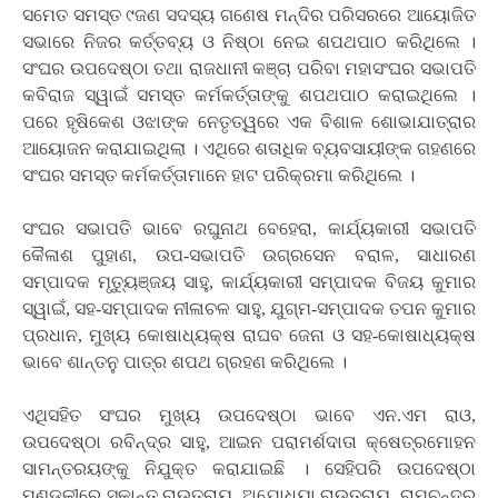
ସମେତ ସମସ୍ତ ୯ଜଣ ସଦସ୍ୟ ଗଣେଷ ମନ୍ଦିର ପରିସରରେ ଆୟୋଜିତ
ସଭାରେ ନିଜର କର୍ତ୍ତବ୍ୟ ଓ ନିଷ୍ଠା ନେଇ ଶପଥପାଠ କରିଥିଲେ ।
ସଂଘର ଉପଦେଷ୍ଠା ତଥା ରାଜଧାନୀ କଞ୍ଚା ପରିବା ମହାସଂଘର ସଭାପତି
କବିରାଜ ସ୍ୱାଇଁ ସମସ୍ତ କର୍ମକର୍ତ୍ତାଙ୍କୁ ଶପଥପାଠ କରାଇଥିଲେ ।
ପରେ ହୃଷିକେଶ ଓଝାଙ୍କ ନେତୃତ୍ୱରେ ଏକ ବିଶାଳ ଶୋଭାଯାତ୍ରାର
ଆୟୋଜନ କରାଯାଇଥିଲା । ଏଥିରେ ଶତାଧିକ ବ୍ୟବସାୟୀଙ୍କ ଗହଣରେ
ସଂଘର ସମସ୍ତ କର୍ମକର୍ତ୍ତାମାନେ ହାଟ ପରିକ୍ରମା କରିଥିଲେ ।
ସଂଘର ସଭାପତି ଭାବେ ରଘୁନାଥ ବେହେରା, କାର୍ଯ୍ୟକାରୀ ସଭାପତି
କୈଳାଶ ପୁହାଣ, ଉପ-ସଭାପତି ଉଗ୍ରସେନ ବରାଳ, ସାଧାରଣ
ସମ୍ପାଦକ ମୃତ୍ୟୁଞ୍ଜୟ ସାହୁ, କାର୍ଯ୍ୟକାରୀ ସମ୍ପାଦକ ବିଜୟ କୁମାର
ସ୍ୱାଇଁ, ସହ-ସମ୍ପାଦକ ନୀଳାଚଳ ସାହୁ, ଯୁଗ୍ମ-ସମ୍ପାଦକ ତପନ କୁମାର
ପ୍ରଧାନ, ମୁଖ୍ୟ କୋଷାଧ୍ୟକ୍ଷ ରାଘବ ଜେନା ଓ ସହ-କୋଷାଧ୍ୟକ୍ଷ
ଭାବେ ଶାନ୍ତନୁ ପାତ୍ର ଶପଥ ଗ୍ରହଣ କରିଥିଲେ ।
ଏଥିସହିତ ସଂଘର ମୁଖ୍ୟ ଉପଦେଷ୍ଠା ଭାବେ ଏନ.ଏମ ରାଓ,
ଉପଦେଷ୍ଠା ରବିନ୍ଦ୍ର ସାହୁ, ଆଇନ ପରାମର୍ଶଦାତା କ୍ଷେତ୍ରମୋହନ
ସାମନ୍ତରୟଙ୍କୁ ନିଯୁକ୍ତ କରାଯାଇଛି । ସେହିପରି ଉପଦେଷ୍ଠା
ମଣ୍ଡଳୀରେ ସୁକାନ୍ତ ରାଉତରାୟ, ଅଯୋଧ୍ୟା ରାଉତରାୟ, ରାମଚନ୍ଦ୍ର