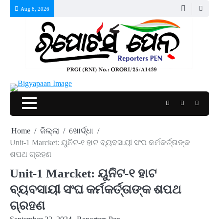
Skip
Aug 8, 2026
to
content
Twitter
Facebook
Instagr
Home
ଜିଲ୍ଲା
ଖୋର୍ଦ୍ଧା
Unit-1 Marcket: ୟୁନିଟ-୧ ହାଟ ବ୍ୟବସାୟୀ ସଂଘ କର୍ମକର୍ତ୍ତାଙ୍କ
ଶପଥ ଗ୍ରହଣ
Unit-1 Marcket: ୟୁନିଟ-୧ ହାଟ
ବ୍ୟବସାୟୀ ସଂଘ କର୍ମକର୍ତ୍ତାଙ୍କ ଶପଥ
ଗ୍ରହଣ