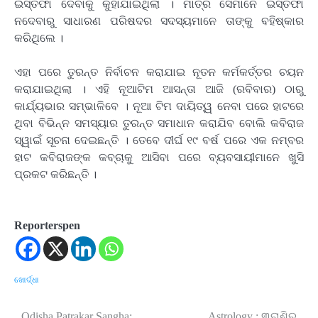
ଇସ୍ତଫା ଦେବାକୁ କୁହାଯାଇଥିଲା । ମାତ୍ର ସେମାନେ ଇସ୍ତଫା
ନଦେବାରୁ ସାଧାରଣ ପରିଷଦର ସଦସ୍ୟମାନେ ତାଙ୍କୁ ବହିଷ୍କାର
କରିଥିଲେ ।
ଏହା ପରେ ତୁରନ୍ତ ନିର୍ବାଚନ କରାଯାଇ ନୂତନ କର୍ମକର୍ତ୍ତର ଚୟନ
କରାଯାଇଥିଲା । ଏହି ନୂଆଟିମ ଆସନ୍ତା ଆଜି (ରବିବାର) ଠାରୁ
କାର୍ଯ୍ୟଭାର ସମ୍ଭାଳିବେ । ନୂଆ ଟିମ ଦାୟିତ୍ୱ ନେବା ପରେ ହାଟରେ
ଥିବା ବିଭିନ୍ନ ସମସ୍ୟାର ତୁରନ୍ତ ସମାଧାନ କରାଯିବ ବୋଲି କବିରାଜ
ସ୍ୱାଇଁ ସୂଚନା ଦେଇଛନ୍ତି । ତେବେ ଦୀର୍ଘ ୧୯ ବର୍ଷ ପରେ ଏକ ନମ୍ବର
ହାଟ କବିରାଜଙ୍କ କବ୍ଚାକୁ ଆସିବା ପରେ ବ୍ୟବସାୟୀମାନେ ଖୁସି
ପ୍ରକଟ କରିଛନ୍ତି ।
Reporterspen
ଖୋର୍ଦ୍ଧା
Odisha Patrakar Sangha:
Astrology : ୩ରାଶିର