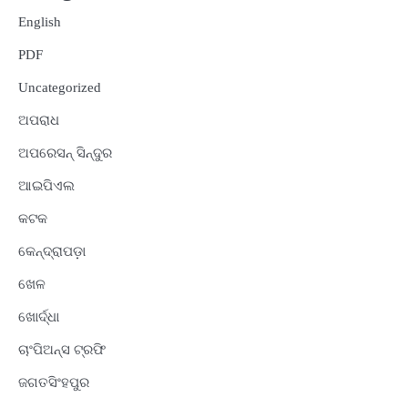
English
PDF
Uncategorized
ଅପରାଧ
ଅପରେସନ୍ ସିନ୍ଦୁର
ଆଇପିଏଲ
କଟକ
କେନ୍ଦ୍ରାପଡ଼ା
ଖେଳ
ଖୋର୍ଦ୍ଧା
ଚାଂପିଅନ୍ସ ଟ୍ରଫି
ଜଗତସିଂହପୁର