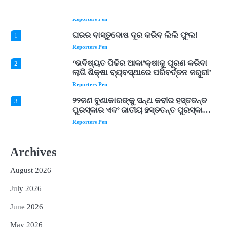
ଟଙ୍କାର ନିବେଶ ପ୍ରସ୍ତାବ ହାସଲ
Reporters Pen
ଘରର ବାସ୍ତୁଦୋଷ ଦୂର କରିବ ଲିଲି ଫୁଲ!
1
Reporters Pen
‘ଭବିଷ୍ୟତ ପିଢିର ଆକାଂକ୍ଷାକୁ ପୂରଣ କରିବା
2
ଲାଗି ଶିକ୍ଷା ବ୍ୟବସ୍ଥାରେ ପରିବର୍ତ୍ତନ ଜରୁରୀ’
Reporters Pen
୨୨ଜଣ ବୁଣାକାରଙ୍କୁ ସନ୍ଥ କବୀର ହସ୍ତତନ୍ତ
3
ପୁରସ୍କାର ଏବଂ ଜାତୀୟ ହସ୍ତତନ୍ତ ପୁରସ୍କାର
ପ୍ରଦାନ, ଓଡ଼ିଶାରୁ ୨ ଜଣଙ୍କୁ ମିଳିଲା
Reporters Pen
ଡିବିଟି ମାଧ୍ୟମରେ କ୍ଷତିଗ୍ରସ୍ତଙ୍କୁ
4
କ୍ଷତିପୂରଣ ଦେବାକୁ ରାଜସ୍ୱ ମନ୍ତ୍ରୀଙ୍କ
Archives
ନିର୍ଦ୍ଦେଶ
Reporters Pen
August 2026
ଓଡ଼ିଶା ଫୁଡ୍ ପ୍ରୋ ୨୦୨୬ : ୪୩,୪୩୭ କୋଟି
5
ଟଙ୍କାର ନିବେଶ ପ୍ରସ୍ତାବ ହାସଲ
July 2026
Reporters Pen
June 2026
ଘରର ବାସ୍ତୁଦୋଷ ଦୂର କରିବ ଲିଲି ଫୁଲ!
1
May 2026
Reporters Pen