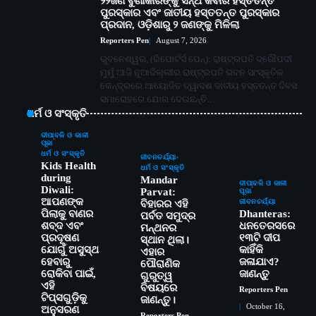
୨୨ଜଣ ବୁଣାକାରଙ୍କୁ ସନ୍ଥ କବୀର ହସ୍ତତନ୍ତ
ପୁରସ୍କାର ଏବଂ ଜାତୀୟ ହସ୍ତତନ୍ତ ପୁରସ୍କାର
ପ୍ରଦାନ, ଓଡ଼ିଶାରୁ ୨ ଜଣଙ୍କୁ ମିଳିଲା
Reporters Pen
August 7, 2026
ଭୁବନେଶ୍ୱର, (ରିପୋର୍ଟର୍ସ ପେନ୍‌): ରାଷ୍ଟ୍ରପତି ଦ୍ରୌପଦୀ
ମୁର୍ମୁ ଆଜି ନୂଆଦିଲ୍ଲୀର ରାଷ୍ଟ୍ରପତି ଭବନ ସାଂସ୍କୃତିକ
କେନ୍ଦ୍ରରେ ଆୟୋଜିତ ଦ୍ୱାଦଶ ଜାତୀୟ ହସ୍ତତନ୍ତ ଦିବସ
ସମାରୋହରେ ଯୋଗ ଦେଇଛନ୍ତି…
ଧର୍ମ ଓ ସଂସ୍କୃତି
ଦୀପାବଳି ଓ କାଳୀ
ପୂଜା
ଧର୍ମ ଓ ସଂସ୍କୃତି
ଜୀବନଚର୍ଯ୍ୟା
Kids Health
ଧର୍ମ ଓ ସଂସ୍କୃତି
during
Mandar
ଦୀପାବଳି ଓ କାଳୀ
Diwali:
Parvat:
ପୂଜା
ଆପଣଙ୍କ
ଜୀବନଚର୍ଯ୍ୟା
ବିହାରର ଏହି
ପିଲାକୁ ବାଣର
Dhanteras:
ପର୍ବତ ସମୁଦ୍ର
ଶବ୍ଦ ଏବଂ
ଧନତେରସରେ
ମନ୍ଥନର
ପ୍ରଦୂଷଣ
୧୩ଟି ଦୀପ
ସ୍ଥାନ ଥିଲା।
ଯୋଗୁଁ ଅସୁସ୍ଥ
କାହିଁକି
ଏହାର
ହେବାରୁ
ଜଳାଯାଏ?
ପୌରାଣିକ
ରୋକିବା ପାଇଁ,
ଜାଣନ୍ତୁ
ଗୁରୁତ୍ୱ
ଏହି
ବିଷୟରେ
Reporters Pen
ଟିପ୍ସଗୁଡ଼ିକୁ
ଜାଣନ୍ତୁ।
October 16,
ଅନୁସରଣ
Reporters Pen