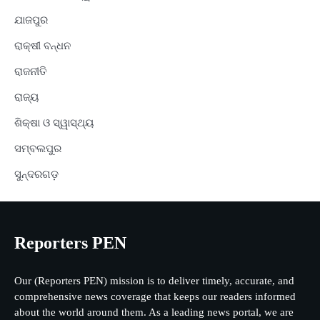
ଯାଜପୁର
ରାକ୍ଷୀ ବନ୍ଧନ
ରାଜନୀତି
ରାଜ୍ୟ
ଶିକ୍ଷା ଓ ସ୍ୱାସ୍ଥ୍ୟ
ସମ୍ବଲପୁର
ସୁନ୍ଦରଗଡ଼
Reporters PEN
Our (Reporters PEN) mission is to deliver timely, accurate, and
comprehensive news coverage that keeps our readers informed
about the world around them. As a leading news portal, we are