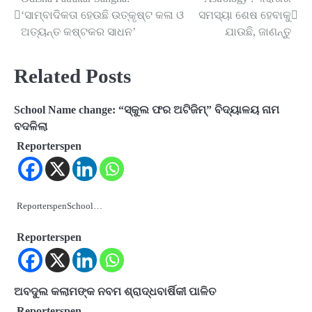
Post
‘ସାମ୍ବାଦିକତା ହେଉଛି ଉତ୍କୃଷ୍ଟ କଳା ଓ
ସମସ୍ୟା ଶେଷ ହେବାକୁ
navigation
ଅତ୍ୟନ୍ତ କଷ୍ଟକର ସାଧନ’
ଯାଉଛି, ଜାଣନ୍ତୁ
Related Posts
School Name change: “ସ୍କୁଲ ଫର ଅଟିଜିମ୍” ବିଦ୍ୟାଳୟ ନାମ
ବଦଳିଲା
Reporterspen
ReporterspenSchool…
Reporterspen
ଅବଦୁଲ କଲାମଙ୍କ ନବମ ଶ୍ରାଦ୍ଧବାର୍ଷିକୀ ପାଳିତ
Reporterspen