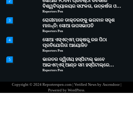
ସୋଆର ୨୦ତମ ପ୍ରତିଷ୍ଠା ଦିବସରେ
2
ବିଶ୍ୱବିଦ୍ୟାଳୟର ସଫଳତା, ଉତ୍କର୍ଷତା ଓ
ଅଗ୍ରଗତିର ସ୍ମୃତିଚାରଣ
Reporters Pen
ରୋଗୀମାନେ ଡାକ୍ତରଙ୍କୁ ଭଗବାନ ସଦୃଶ
3
ମାନନ୍ତି: ସୋଆ ଉପସଭାପତି
Reporters Pen
ସୋଆ ଏସ୍‌ଏଚ୍‌ଏମ୍ ପକ୍ଷରୁ ରଜ ପିଠା
4
ପ୍ରତିଯୋଗିତା ଆୟୋଜିତ
Reporters Pen
ଭାରତର ଦ୍ୱିତୀୟ ହସ୍ପିଟାଲ୍ ଭାବେ
5
ଆଇଏମ୍‌ଏସ୍ ଆଣ୍ଡ ସମ ହସ୍ପିଟାଲ୍‌ରେ
ଅତ୍ୟାଧୁନିକ ଡିଜିସ୍କାନର ସ୍ଥାପନ
Reporters Pen
ସୋଆ ପକ୍ଷରୁ ରାୱେ କାର୍ଯ୍ୟକ୍ରମ ଅଧୀନରେ
1
୧୧ଟି ଗ୍ରାମରେ ୧୬ଟି କୃଷକ ପ୍ରଶିକ୍ଷଣ
Copyright © 2024 Reporterspen.com | Verified News by
Ascendoor
|
କାର୍ଯ୍ୟକ୍ରମ ଆୟୋଜିତ
Reporters Pen
Powered by
WordPress
.
ସୋଆର ୨୦ତମ ପ୍ରତିଷ୍ଠା ଦିବସରେ
2
ବିଶ୍ୱବିଦ୍ୟାଳୟର ସଫଳତା, ଉତ୍କର୍ଷତା ଓ
ଅଗ୍ରଗତିର ସ୍ମୃତିଚାରଣ
Reporters Pen
ରୋଗୀମାନେ ଡାକ୍ତରଙ୍କୁ ଭଗବାନ ସଦୃଶ
3
ମାନନ୍ତି: ସୋଆ ଉପସଭାପତି
Reporters Pen