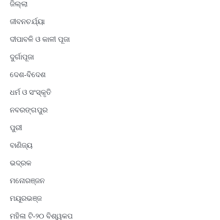
ଜିଲ୍ଲା
ଜୀବନଚର୍ଯ୍ୟା
ଦୀପାବଳି ଓ କାଳୀ ପୂଜା
ଦୁର୍ଗାପୂଜା
ଦେଶ-ବିଦେଶ
ଧର୍ମ ଓ ସଂସ୍କୃତି
ନବରଙ୍ଗପୁର
ପୁରୀ
ବାଣିଜ୍ୟ
ଭଦ୍ରକ
ମନୋରଞ୍ଜନ
ମୟୂରଭଞ୍ଜ
ମହିଳା ଟି-୨୦ ବିଶ୍ୱକପ