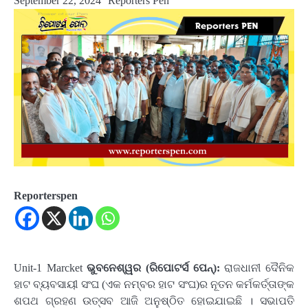
September 22, 2024
Reporters Pen
Reporterspen
Unit-1 Marcket
ଭୁବନେଶ୍ୱର (ରିପୋଟର୍ସ ପେନ୍‌):
ରାଜଧାନୀ ଦୈନିକ
ହାଟ ବ୍ୟବସାୟୀ ସଂଘ (ଏକ ନମ୍ବର ହାଟ ସଂଘ)ର ନୂତନ କର୍ମକର୍ତ୍ତାଙ୍କ
ଶପଥ ଗ୍ରହଣ ଉତ୍ସବ ଆଜି ଅନୁଷ୍ଠିତ ହୋଇଯାଇଛି । ସଭାପତି