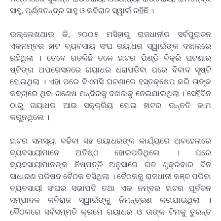
ସାହୁ, ପୂର୍ଣ୍ଣଚନ୍ଦ୍ର ସାହୁ ଓ କବିରାଜ ସ୍ୱାଇଁ ରହିଛି ।
ଉଲ୍ଲେଖଥାଉ କି, ୨୦୦୫ ମସିହାରୁ ରାଜଧାନୀର ସର୍ବପୁରାତନ
ଏକନମ୍ବର ହାଟ ବ୍ୟବସାୟ ସଂଘ ଗୟାଧର ସ୍ୱାଇଁଙ୍କ ଦଖଲରେ
ରହିଥିଲା । ତେବେ ଗତକିଛି ତଳେ ହାଟର ପିଣ୍ଡି ବିକ୍ରି ଘଟଣାର
ଷ୍ଟିଙ୍ଗ ଅପରେସନରେ ଗୟାଧର ଧରାପଡିବା ପରେ ବିବାଦ ସୃଷ୍ଟି
ହୋଇଥିଲା । ଏହା ପରେ ବିଏମସି ଘଟଣାରେ ହସ୍ତକ୍ଷେପ କରି ତାଙ୍କ
କବ୍ଚାରେ ଥିବା ଗଣେଷ ମନ୍ଦିରକୁ ଦଖଲକୁ ନେଇଯାଇଥିଲା । ସେହିଦିନ
ଠାରୁ ଗୟାଧର ଆଉ ସକ୍ର୍ରିୟ ହୋଇ ହାଟର ଉନ୍ନତି କାମ
କରୁନଥିଲେ ।
ହାଟର ସମସ୍ୟା ବଢିବା ସହ ଗୟାଧରଙ୍କ କାର୍ଯ୍ୟରେ ଅବହେଳାରେ
ବ୍ୟବସାୟୀମାନେ ଅତିଷ୍ଠ ହୋଇପଡିଥିଲେ । ପରେ
ବ୍ୟବସାୟୀମାନଙ୍କ ନିଷ୍ପତ୍ତି ଅନୁସାରେ ଗତ ଶୁକ୍ରବାର ଦିନ
ସାଧାରଣ ପରିଷଦ ବୈଠକ ବସିଥିଲା । ବୈଠକକୁ ରାଜଧାନୀ କଞ୍ଚ ପରିବା
ବ୍ୟବସାୟୀ ସଂଘର ସଭାପତି ତଥା ଏକ ନମ୍ବର ହାଟର ପୂର୍ବତନ
ସମ୍ପାଦକ କବିରାଜ ସ୍ୱାଇଁଙ୍କୁ ନିମନ୍ତ୍ରଣ କରାଯାଇଥିଲା ।
ବୈଠକରେ ସର୍ବସମ୍ମତି କ୍ରମେ ଗୟାଧର ଓ ତାଙ୍କ ଟିମକୁ ତୁରନ୍ତ