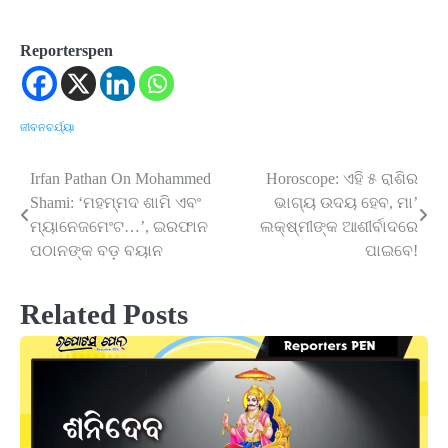
Reporterspen
ଜୀବନଚର୍ଯ୍ୟା
Irfan Pathan On Mohammed
Horoscope: ଏହି ୫ ରାଶିର
Post
Shami: ‘ମହମ୍ମଦ ଶାମି ଏବଂ
ଭାଗ୍ୟ ଉଦୟ ହେବ, ମା’
navigation
ମ୍ୟାନେଜମେଂଟ…’, ଇରଫାନ
ଲକ୍ଷ୍ମୀଙ୍କ ଆଶୀର୍ବାଦରେ
ପଠାନଙ୍କ ବଡ଼ ବୟାନ
ପାଇବେ!
Related Posts