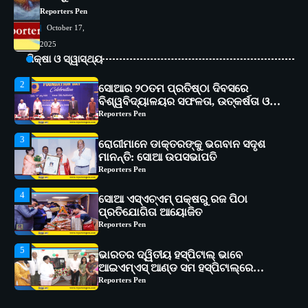
କାର୍ଯ୍ୟକ୍ରମ ଆୟୋଜିତ
Reporters Pen
Reporters Pen
October 17,
2
ସୋଆର ୨୦ତମ ପ୍ରତିଷ୍ଠା ଦିବସରେ
2025
ବିଶ୍ୱବିଦ୍ୟାଳୟର ସଫଳତା, ଉତ୍କର୍ଷତା ଓ
ଶିକ୍ଷା ଓ ସ୍ୱାସ୍ଥ୍ୟ
ଅଗ୍ରଗତିର ସ୍ମୃତିଚାରଣ
Reporters Pen
3
ରୋଗୀମାନେ ଡାକ୍ତରଙ୍କୁ ଭଗବାନ ସଦୃଶ
ମାନନ୍ତି: ସୋଆ ଉପସଭାପତି
Reporters Pen
4
ସୋଆ ଏସ୍‌ଏଚ୍‌ଏମ୍ ପକ୍ଷରୁ ରଜ ପିଠା
ପ୍ରତିଯୋଗିତା ଆୟୋଜିତ
Reporters Pen
5
ଭାରତର ଦ୍ୱିତୀୟ ହସ୍ପିଟାଲ୍ ଭାବେ
ଆଇଏମ୍‌ଏସ୍ ଆଣ୍ଡ ସମ ହସ୍ପିଟାଲ୍‌ରେ
ଅତ୍ୟାଧୁନିକ ଡିଜିସ୍କାନର ସ୍ଥାପନ
Reporters Pen
1
ସୋଆ ପକ୍ଷରୁ ରାୱେ କାର୍ଯ୍ୟକ୍ରମ ଅଧୀନରେ
୧୧ଟି ଗ୍ରାମରେ ୧୬ଟି କୃଷକ ପ୍ରଶିକ୍ଷଣ
କାର୍ଯ୍ୟକ୍ରମ ଆୟୋଜିତ
Reporters Pen