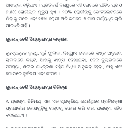
ଆଶଙ୍କା ବଢ଼ିଯାଏ । ପ୍ରତିବର୍ଷ ବିଶ୍ୱରେ ଏହି ରୋଗରେ ପୀଡିତ ପ୍ରାୟ
୭.୫% ରୋଗୀଙ୍କ ମୃତ୍ୟୁ ହୁଏ । ୨୦% ରୋଗୀଙ୍କୁ ଭେଂଟିଲେଟରରେ
ଯିବାକୁ ପଡେ ଏବଂ ୨୫% ରୋଗୀ ଅତି କମରେ ୬ ମାସ ପର୍ଯ୍ୟନ୍ତ ଚାଲି
ପାରନ୍ତି ନାହିଁ ।
ଗୁଲେନ୍‌-ବେରି ସିଣ୍ଡ୍ରୋମ୍‌ର ଲକ୍ଷଣ
ହୃଦସ୍ପନ୍ଦନ ବୃଦ୍ଧି, ମୁହଁ ଫୁଲିବା, ନିଶ୍ୱାସ ନେବାରେ କଷ୍ଟ ଅନୁଭବ,
ଚାଲିବାରେ କଷ୍ଟ, ଆଖିକୁ ଝାପ୍ସା ଦେଖାଯିବା, ବେକ ବୁଲାଇବାରେ
ସମସ୍ୟା, ଶରୀର ଯନ୍ତ୍ରଣା ସହିତ ବିନ୍ଧା ଅନୁଭବ ହେବା, ବାହୁ ଏବଂ
ଗୋଡରେ ଦୁର୍ବଳତା ଏବଂ କଂପନ ।
ଗୁଲେନ୍‌-ବେରି ସିଣ୍ଡ୍ରୋମ୍‌ର ଚିକିତ୍ସା
୧. ପ୍ଲାଜ୍ମା ବିନିମୟ- ଏହା ଏକ ପ୍ରକ୍ରିୟା ଯେଉଁଥିରେ ପ୍ରତିରକ୍ଷା
ପ୍ରଣାଳୀର କୋଷଗୁଡ଼ିକୁ ରକ୍ତରୁ ବାହାର କରି ତାଜା ପ୍ଲାଜ୍ମା ସହିତ
ବଦଳାଯାଏ ।