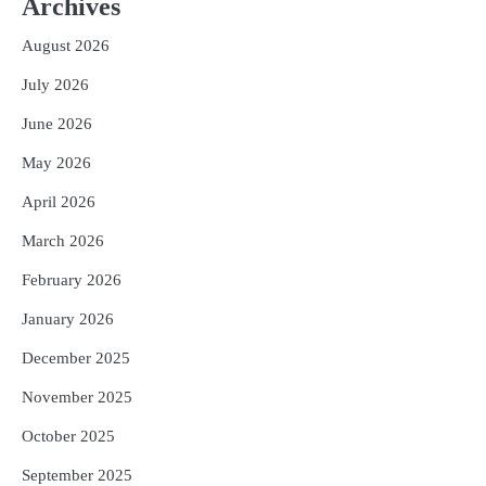
Archives
Worth ₹66,392 Crore, Over 54,000 Jobs
Expected
Reporters Pen
August 2026
3
No UPI Charges for Common Users,
July 2026
Government Gives Major Relief
Reporters Pen
June 2026
4
UPI ବ୍ୟବହାର ପାଇଁ ଲାଗିବ ନାହିଁ କୌଣସି ଚାର୍ଜ,
May 2026
ସାଧାରଣ ଲୋକଙ୍କୁ ବଡ଼ ଆଶ୍ୱସ୍ତି
April 2026
Reporters Pen
March 2026
5
Solar Eclipse 2026 Rules : ସୂର୍ଯ୍ୟପରାଗରେ
ଦେବଦେବୀଙ୍କ ମୂର୍ତ୍ତି ଛୁଇଁବା ମନା କାହିଁକି?
February 2026
ଜାଣନ୍ତୁ ଏହା ପଛରେ ଥିବା ଧାର୍ମିକ ମାନ୍ୟତା
Reporters Pen
January 2026
December 2025
November 2025
October 2025
September 2025