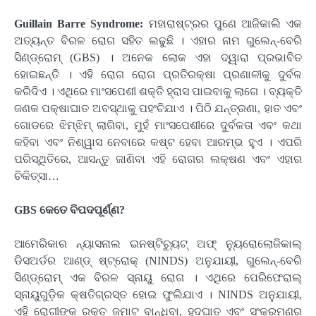
Guillain Barre Syndrome:
ମହାରାଷ୍ଟ୍ରର ପୁଣେ ଆଜିକାଲି ଏକ
ଅତ୍ୟନ୍ତ ବିରଳ ରୋଗ ସହିତ ଲଢୁଛି । ଏହାର ନାମ ଗୁଲେନ୍‌-ବେରି
ସିଣ୍ଡ୍ରୋମ୍ (GBS) । ଅନେକ ଲୋକ ଏହା ଦ୍ୱାରା ପ୍ରଭାବିତ
ହୋଇଛନ୍ତି । ଏହି ରୋଗ ରୋଗ ପ୍ରତିରକ୍ଷା ପ୍ରଣାଳୀକୁ ଦୁର୍ବଳ
କରିଦିଏ । ଏଥିରେ ମାଂସପେଶୀ ଶକ୍ତି ହ୍ରାସ ପାଇବାକୁ ଲାଗେ । ବ୍ୟକ୍ତି
ଜଣକ ପକ୍ଷାଘାତ ଅବସ୍ଥାକୁ ପହଂଚିଯାଏ । ପିଠି ଯନ୍ତ୍ରଣା, ହାତ ଏବଂ
ଗୋଡରେ ଝିମ୍‌ଝିମ୍ ଲାଗିବା, ମୁହଁ ମାଂସପେଶୀରେ ଦୁର୍ବଳତା ଏବଂ କଥା
କହିବା ଏବଂ ନିଶ୍ୱାସ ନେବାରେ କଷ୍ଟ ହେବା ଆରମ୍ଭ ହୁଏ । ଏପରି
ପରିସ୍ଥିତିରେ, ଆସନ୍ତୁ ଜାଣିବା ଏହି ରୋଗର ଲକ୍ଷଣ ଏବଂ ଏହାର
ଚିକିତ୍ସା…
GBS କେତେ ବିପଦପୂର୍ଣ୍ଣ?
ଆମେରିକାର ନ୍ୟାସନାଲ ଇନଷ୍ଟିଚ୍ୟୁଟ୍ ଅଫ୍ ନ୍ୟୁରୋଲୋଜିକାଲ୍
ଡିସଅର୍ଡର ଆଣ୍ଡ୍ ଷ୍ଟ୍ରୋକ୍ (NINDS) ଅନୁଯାୟୀ, ଗୁଲେନ୍‌-ବେରି
ସିଣ୍ଡ୍ରୋମ୍ ଏକ ବିରଳ ସ୍ନାୟୁ ରୋଗ । ଏଥିରେ ପେରିଫେରାଲ୍
ସ୍ନାୟୁଗୁଡ଼ିକ କ୍ଷତିଗ୍ରସ୍ତ ହୋଇ ଫୁଲିଯାଏ । NINDS ଅନୁଯାୟୀ,
ଏହି ରୋଗୀଙ୍କ ରକ୍ତ ଜମାଟ ବାନ୍ଧିବା, ହୃଦଘାତ ଏବଂ ସଂକ୍ରମଣର