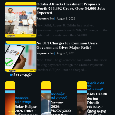
Odisha Attracts Investment Proposals
Worth ₹66,392 Crore, Over 54,000 Jobs
Expected
Reporters Pen
August 9, 2026
New Delhi, August 8: Odisha has received
investment proposals worth ₹66,392 crore, with the
potential to create more than 54,000…
No UPI Charges for Common Users,
Government Gives Major Relief
Reporters Pen
August 9, 2026
New Delhi: The government has clarified that users
making payments through the Unified Payments
Interface (UPI) will not be charged…
ଧର୍ମ ଓ ସଂସ୍କୃତି
ଦୀପାବଳି ଓ କାଳୀ
ପୂଜା
ଧର୍ମ ଓ ସଂସ୍କୃତି
Kids Health
ଜୀବନଚର୍ଯ୍ୟା
ଧର୍ମ ଓ ସଂସ୍କୃତି
during
ଜୀବନଚର୍ଯ୍ୟା
Sawan-
ଧର୍ମ ଓ ସଂସ୍କୃତି
Diwali:
Solar Eclipse
2026:
ଆପଣଙ୍କ
2026 Rules :
ଶିବଲିଙ୍ଗରେ
ପିଲାକୁ ବାଣର