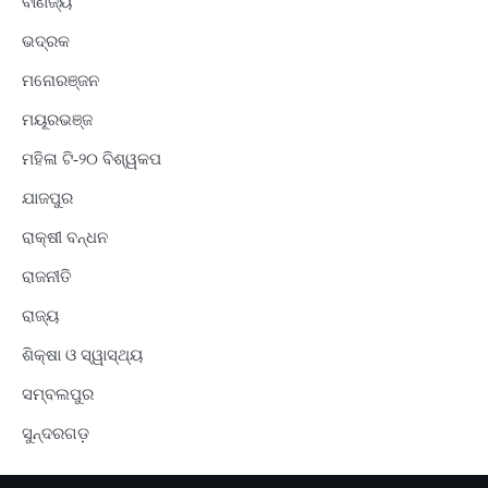
ବାଣିଜ୍ୟ
ଭଦ୍ରକ
ମନୋରଞ୍ଜନ
ମୟୂରଭଞ୍ଜ
ମହିଳା ଟି-୨୦ ବିଶ୍ୱକପ
ଯାଜପୁର
ରାକ୍ଷୀ ବନ୍ଧନ
ରାଜନୀତି
ରାଜ୍ୟ
ଶିକ୍ଷା ଓ ସ୍ୱାସ୍ଥ୍ୟ
ସମ୍ବଲପୁର
ସୁନ୍ଦରଗଡ଼