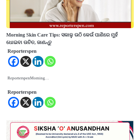
Morning Skin Care Tips: ସକାଳୁ ଉଠି କେଉଁ ପାଣିରେ ମୁହଁ
ଧୋଇବା ଉଚିତ, ଜାଣନ୍ତୁ
Reporterspen
ReporterspenMorning…
Reporterspen