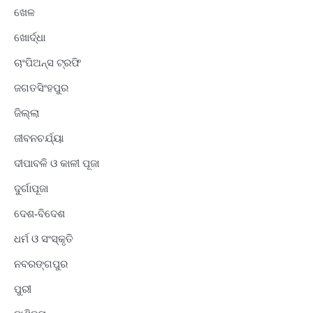
ଖେଳ
ଖୋର୍ଦ୍ଧା
ଚାଂପିଅନ୍ସ ଟ୍ରଫି
ଜଗତସିଂହପୁର
ଜିଲ୍ଲା
ଜୀବନଚର୍ଯ୍ୟା
ଦୀପାବଳି ଓ କାଳୀ ପୂଜା
ଦୁର୍ଗାପୂଜା
ଦେଶ-ବିଦେଶ
ଧର୍ମ ଓ ସଂସ୍କୃତି
ନବରଙ୍ଗପୁର
ପୁରୀ