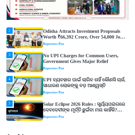
2
Odisha Attracts Investment Proposals
Worth ₹66,392 Crore, Over 54,000 Jobs
Expected
Reporters Pen
3
No UPI Charges for Common Users,
Government Gives Major Relief
Reporters Pen
4
UPI ବ୍ୟବହାର ପାଇଁ ଲାଗିବ ନାହିଁ କୌଣସି ଚାର୍ଜ,
ସାଧାରଣ ଲୋକଙ୍କୁ ବଡ଼ ଆଶ୍ୱସ୍ତି
Reporters Pen
5
Solar Eclipse 2026 Rules : ସୂର୍ଯ୍ୟପରାଗରେ
ଦେବଦେବୀଙ୍କ ମୂର୍ତ୍ତି ଛୁଇଁବା ମନା କାହିଁକି?
ଜାଣନ୍ତୁ ଏହା ପଛରେ ଥିବା ଧାର୍ମିକ ମାନ୍ୟତା
Reporters Pen
1
Dreaming of Gold, Peacock or Temple?
Know What These 5 Auspicious Dreams
Are Believed to Mean
Reporters Pen
2
Odisha Attracts Investment Proposals