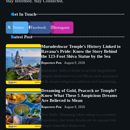
Stay Informed. Stay Connected.
Get In Touch
Twitter
Facebook
Instagram
Latest Post
Murudeshwar Temple’s History Linked to
Ravana’s Pride: Know the Story Behind
the 123-Foot Shiva Statue by the Sea
Reporters Pen
August 9, 2026
Karnataka: India is home to several magnificent
temples dedicated to Lord Shiva, each associated
with unique religious traditions and fascinating…
Dreaming of Gold, Peacock or Temple?
Know What These 5 Auspicious Dreams
Are Believed to Mean
Reporters Pen
August 9, 2026
New Delhi: Dreaming while asleep is a common
experience, but some dreams are so unusual that
people remember them even…