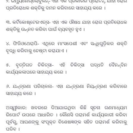
୨. ଇମ୍ୟୁନୋଗ୍ଲୋବୁଲିନ୍‌- ଏହା ଏକ ପ୍ରକାରର ପ୍ରୋଟିନ୍‌, ଯାହା ରୋଗ
ପ୍ରତିରୋଧକ ଶକ୍ତିକୁ ଦମନ କରିବାରେ ସାହାଯ୍ୟ କରେ ।
୩. କର୍ଟିକୋଷ୍ଟେରଏଡ୍ସ- ଏହା ଏକ ଔଷଧ ଯାହା ରୋଗ ପ୍ରତିରୋଧକ
ଶକ୍ତିକୁ ଉନ୍ନତ କରିବା ପାଇଁ ବ୍ୟବହୃତ ହୁଏ ।
୪. ଫିଜିଓଥେରାପି- ଏଥିରେ ମାଂସପେଶୀ ଏବଂ ସନ୍ଧିଗୁଡ଼ିକର ଶକ୍ତି
ବୃଦ୍ଧି କରିବାକୁ ଚେଷ୍ଟା କରାଯାଏ ।
୫. ବୃତ୍ତିଗତ ଚିକିତ୍ସା- ଏହି ଚିକିତ୍ସା ପଦ୍ଧତି ଦୈନନ୍ଦିନ
କାର୍ଯ୍ୟକଳାପରେ ସାହାଯ୍ୟ କରେ ।
୬. ଯନ୍ତ୍ରଣା ପରିଚାଳନା- ଏହା ଯନ୍ତ୍ରଣା ନିୟନ୍ତ୍ରଣ କରିବାରେ
ସାହାଯ୍ୟ କରେ ।
ଅସ୍ୱୀକାର: ଖବରରେ ଦିଆଯାଇଥିବା କିଛି ସୂଚନା ଗଣମାଧ୍ୟମ
ରିପୋର୍ଟ ଉପରେ ଆଧାରିତ । କୌଣସି ପରାମର୍ଶ କାର୍ଯ୍ୟକାରୀ କରିବା
ପୂର୍ବରୁ, ଆପଣଙ୍କୁ ସଂପୃକ୍ତ ବିଶେଷଜ୍ଞଙ୍କ ସହିତ ପରାମର୍ଶ କରିବାକୁ
ପଡିବ ।