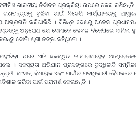
ୀତିଜ୍ଞ ଭାରତୀୟ ନିର୍ବାଚନ ପ୍ରକ୍ରିୟା ଉପରେ ନଜର ରଖିଛନ୍ତି 
 ଗଣତନ୍ତ୍ରକୁ ବୁଝିବା ପାଇଁ ବିଜେପି କାର୍ଯ୍ୟାଳୟକୁ ଆସୁଛନ
 ଅଗ୍ରଗତି କରିପାରିଛି । ବିଭିନ୍ନ ଦେଶରୁ ଅନେକ ପ୍ରଧାନମନ୍
 ସମସ୍ତଙ୍କୁ ଅନୁରୋଧ ଯେ ସେମାନେ କେବଳ ବିଜେପିରେ ସାମିଲ ହୁ
କରନ୍ତୁ ବୋଲି ଶ୍ରୀ ନଡ୍ଡା କହିଥିଲେ ।
 ପହଂଚିବା ପରେ ଏଜି ଛକସ୍ଥିତ ଡ.ବାବାସାହେବ ଆମ୍ବେଦକ
କରିଥିଲେ । ସଦସ୍ୟତା ଅଭିଯାନ ପ୍ରସଙ୍ଗରେ ବୁଦ୍ଧିଜୀବି ସମ୍ମି
ନ୍ତ୍ରୀ, ସାଂସଦ, ବିଧାୟକ ଏବଂ ପାର୍ଟୀର ପଦାଧିକାରୀ ବୈଠକର
ଗତିଶୀଳ କରିବା ପାଇଁ ପରାମର୍ଶ ଦେଇଛନ୍ତି ।