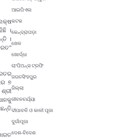
ଆଇପିଏଲ
 ଲକ୍ଷ
କଟକ
ଛି ।
କେନ୍ଦ୍ରାପଡ଼ା
୍ତି ।
ଖେଳ
ାରତ”
ଖୋର୍ଦ୍ଧା
ଚାଂପିଅନ୍ସ ଟ୍ରଫି
ାରତର
ଜଗତସିଂହପୁର
ହାର ୭
ଜିଲ୍ଲା
ଶ୍ରୀ
ଜୀବନଚର୍ଯ୍ୟା
ଥାନକୁ
ଛନ୍ତି
ଦୀପାବଳି ଓ କାଳୀ ପୂଜା
ଦୁର୍ଗାପୂଜା
ଦେଶ-ବିଦେଶ
ଭାରତ