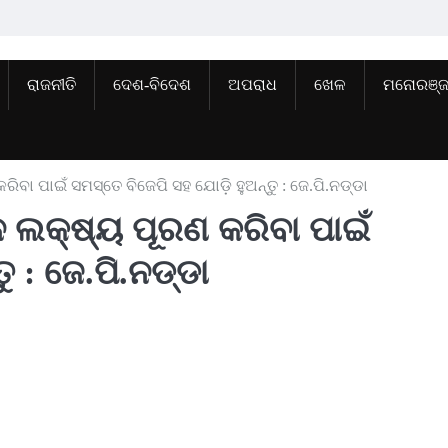
ରାଜନୀତି
ଦେଶ-ବିଦେଶ
ଅପରାଧ
ଖେଳ
ମନୋରଞ୍
ବା ପାଇଁ ସମସ୍ତେ ବିଜେପି ସହ ଯୋଡ଼ି ହୁଅନ୍ତୁ : ଜେ.ପି.ନଡ୍ଡା
 ଲକ୍ଷ୍ୟ ପୂରଣ କରିବା ପାଇଁ
ୁ : ଜେ.ପି.ନଡ୍ଡା