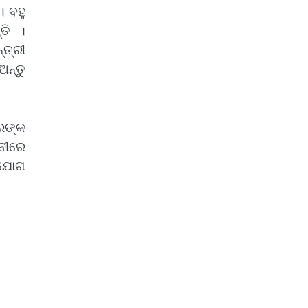
। ବହୁ
୍ତି ।
ତ୍ରୀ
ଅନ୍ତୁ
ରଙ୍କ
ଳନୀରେ
େ ଯୋଗ
2
ସୋଆର ୨୦ତମ ପ୍ରତିଷ୍ଠା