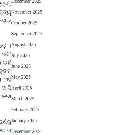
December 2025
୍ରୀ,
ତେଜିବ : ଉତ୍କଳ ସାମ୍ବାଦିକ ସଂଘ
Reporters Pen
ରୁତ୍ୱ
November 2025
ଡ ହୋଇ
October 2025
September 2025
August 2025
ଡ଼େ ।
ୟ ଏବଂ
July 2025
ହୋଇଛି
June 2025
ନୂତନ
May 2025
 ଏହି
ୁ ଆସି
April 2025
ିଳିବା
March 2025
February 2025
January 2025
୍ଶରୁ
େସ ଓ
December 2024