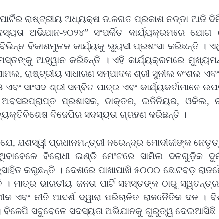
ର୍ଟିର ରାଷ୍ଟ୍ରୀୟ ଅଧ୍ୟକ୍ଷ ଡ.ଜଗତ ପ୍ରକାଶ ନଡ୍ଡା ଆଜି ଦି
ସ୍ୟତା ଅଭିଯାନ-୨୦୨୪” ସଂପର୍କିତ କାର୍ଯ୍ୟକ୍ରମରେ ଯୋଗ 
ନ୍ନ ବିକାଶମୁଳକ କାର୍ଯ୍ୟକୁ ଭୁୟସୀ ପ୍ରଶଂସା କରିଛନ୍ତି । ଏ
୍ତଙ୍କୁ ଆହ୍ୱାନ କରିଛନ୍ତି । ଏହି କାର୍ଯ୍ୟକ୍ରମରେ ମୁଖ୍ୟମନ
ାମଲ, ରାଷ୍ଟ୍ରୀୟ ସାଧାରଣ ସମ୍ପାଦକ ଶ୍ରୀ ସୁନୀଲ ବଂଶଲ ଏବଂ
 ଏବଂ ସାଂସଦ ଶ୍ରୀ ସମ୍ବିତ ପାତ୍ର ଏବଂ କାର୍ଯ୍ୟକର୍ତାମାନେ ଉପ
ଅବସରପ୍ରାପ୍ତ ପ୍ରଶାସକ, ଡାକ୍ତର, ଇଜିନିୟର, ଓକିଲ, ଚାଟ
ୟକ୍ତିବିଶେଷ ବିଜେପିର ସଦସ୍ୟତା ଗ୍ରହଣ କରିଛନ୍ତି ।
 ଯେ, ଯଶସ୍ୱୀ ପ୍ରଧାନମନ୍ତ୍ରୀ ନରେନ୍ଦ୍ର ମୋଦୀଜୀଙ୍କ ନେତୃ
ୁଥିବାବେଳେ ବିରୋଧୀ ଇଣ୍ଡି ମେଂଟରେ ସାମିଲ ଦଳଗୁଡ଼ିକ ଦୁର୍ନ
ରୋତ୍ସାହିତ କରୁଛନ୍ତି । ଦେଶରେ ପାଖାପାଖି ୫୦୦୦ ଛୋଟବଡ଼ ରାଜ
 । ମାତ୍ର ଭାରତୀୟ ଜନତା ପାର୍ଟି ସମସ୍ତଙ୍କ ଠାରୁ ସ୍ୱତନ୍ତ୍
ରୀକ ଏବଂ ନୀତି ଆଦର୍ଶ ଦ୍ୱାରା ପରିଚାଳିତ ରାଜନୈତିକ ଦଳ । ବ
। ବିଜେପି ସବୁବେଳେ ସଦସ୍ୟତା ଅଭିଯାନକୁ ଗୁରୁତ୍ୱ ଦେଇଆସିଛି 