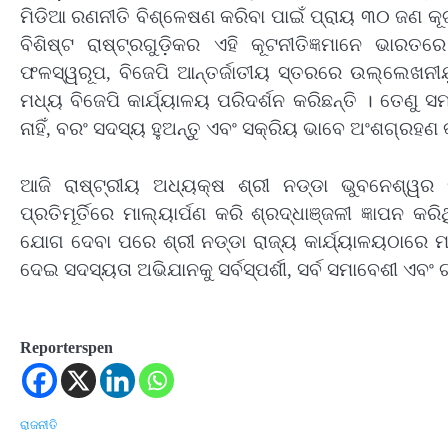
ମିଡିଆ ରଣନୀତି ବିଶ୍ଳେଷଣ କରିବା ପାଇଁ ପ୍ରାୟ ୩୦ ଜଣ କୂଟନ
ବିଶିଷ୍ଟ ରାଷ୍ଟ୍ରଗୁଡ଼ିକର ଏହି କୂଟନୀତିଜ୍ଞମାନେ ଭାରତରେ
ଫଳସ୍ୱରୂପ, ବିଜେପି ଆନ୍ତର୍ଜାତୀୟ ସ୍ତରରେ ଉଲ୍ଲେଖନୀଯ଼
ମଧ୍ୟ ବିଜେପି କାର୍ଯ୍ୟାଳୟ ପରିଦର୍ଶନ କରିଛନ୍ତି । ତେଣୁ
ନାହିଁ, ବରଂ ସଦସ୍ୟ ହୁଅନ୍ତୁ ଏବଂ ସକ୍ରିୟ ଭାବେ ଅଂଶଗ୍ରହଣ 
ଆଜି ରାଷ୍ଟ୍ରୀୟ ଅଧ୍ୟକ୍ଷ ଶ୍ରୀ ନଡ୍ଡା ଭୁବନେଶ୍ୱର
ପ୍ରତିମୂର୍ତିରେ ମାଲ୍ୟାର୍ପଣ କରି ଶ୍ରଦ୍ଧାଞ୍ଜଳୀ ଜ୍ଞାପନ 
ଯୋଗ ଦେବା ପରେ ଶ୍ରୀ ନଡ୍ଡା ରାଜ୍ୟ କାର୍ଯ୍ୟାଳୟଠାରେ ମ
ଦେଇ ସଦସ୍ୟତା ଅଭିଯାନକୁ ସର୍ବସ୍ପର୍ଶୀ, ସର୍ବ ସମାବେଶୀ ଏବଂ 
Reporterspen
ରାଜନୀତି