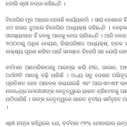
ବୋଲି ଶ୍ରୀ ନଡ୍ଡା କହିଛନ୍ତି ।
ବିଜେପିର ମୂଳ ଆଧାର ହେଉଛି କାର୍ଯ୍ୟକର୍ତା । ସାରା ଦେଶରେ
୪୦ ହଜାର ବୁଥରେ ବିଜେପିର ଅଧ୍ୟକ୍ଷ ରହିଛନ୍ତି । ଦେଢ଼ଲ
ସଦସ୍ୟମାନେ ହିଁ ଦଳକୁ ଆଗକୁ ନେଇ ଚାଲିଛନ୍ତି । ଆଜି ଦଳ
୭୦୦୦ରୁ ଅଧିକ ମେୟର, ଜିଲାପରିଷଦ ଅଧ୍ୟକ୍ଷ, ବ୍ଳକ ସମ
ଲକ୍ଷ୍ୟ ପୂରଣ କରିବା ପାଇଁ ସମସ୍ତେ ବିଜେପି ସହ ଯୋଡ଼ି ହ
ବର୍ତମାନ ଆମେରିକାଠାରୁ ଆରମ୍ଭ କରି ଚୀନ, ଜାପାନ, ଅ
ଅର୍ଥନୀତି ଆଗକୁ ବଢ଼ି ଚାଲିଛି । ଅନ୍ୟ ସବୁ ଦେଶର ଅଭିବୃ
ପ୍ରତିଶତ ହେବ ଆକଳକ କରାଯାଇଛି ଏବଂ ଆଇଏମଏଫ ଭାରତର ଅର
ନରେନ୍ଦ୍ର ମୋଦୀଜୀଙ୍କ ନେତୃତ୍ୱରେ ଭାରତ ବ୍ରିଟେନକୁ ପଛ
ଉଠିପାରିଛି । ତାଙ୍କ ନେତୃତ୍ୱରେ ଭାରତ ତୃତୀୟ ସର୍ବବୃହତ ଅ
।
ଶ୍ରୀ ନଡ୍ଡା କହିଥିଲେ ଯେ, ବର୍ତମାନ ୯୭% ମୋବାଇଲ ଉତ