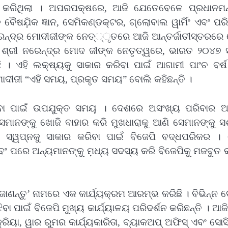
ାନ କରିଥିଲା । ଅପରପକ୍ଷରେ, ଆଜି ଯେତେବେଳେ ପ୍ରଧାନମନ୍
ୈଷଯ଼ିକ ଜ୍ଞାନ, ସେମିକଣ୍ଡକ୍ଟର, ଗ୍ଲୋବାଲ ୱାର୍ମିଂ ଏବଂ ପ
େନ୍ଦ୍ର ମୋଦୀଜୀଙ୍କ ନେତ୍‌୍‌ୃତରେ ଆଜି ଆନ୍ତର୍ଜାତୀସ୍ତରରେ
ଶ୍ରୀ ନରେନ୍ଦ୍ର ମୋଦ ଜୀଙ୍କ ନେତୃତ୍ୱରେ, ଭାରତ ୨୦୪୭ ସୁ
 ଏହି ଲକ୍ଷ୍ୟକୁ ସାକାର କରିବା ପାଇଁ ଆଗାମୀ ପାଂଚ ବର୍ଷ
 ମୋଦୀଜୀ “ଏହି ସମୟ, ପ୍ରକୃତ ସମୟ” ବୋଲି କହିଛନ୍ତି ।
ବା ପାଇଁ ଉପଯୁକ୍ତ ସମୟ଼ । ଦେଶରେ ଅସଂଖ୍ୟ ପରିବାର ଅଛ
ସେମାନଙ୍କୁ ଖୋଜି ବାହାର କରି ମୁଖଧାରାକୁ ଆଣି ସେମାନଙ୍କୁ 
ସ୍ୱପ୍ନକୁ ସାକାର କରିବା ପାଇଁ ବିଜେପି ବଦ୍ଧପରିକର । 
ଂ ପରେ ଅନ୍ୟମାନଙ୍କୁ ମ଼ଧ୍ୟ ସଦସ୍ୟ କରି ବିଜେପିକୁ ମଜବୁତ 
ୁ ଜାଣନ୍ତୁ’ ନାମରେ ଏକ କାର୍ଯ୍ୟକ୍ରମ ଆରମ୍ଭ କରିଛି । ବିଭିନ୍ନ 
ପାଇଁ ବିଜେପି ମୁଖ୍ୟ କାର୍ଯ୍ୟାଳୟ ପରିଦର୍ଶନ କରିଛନ୍ତି । ଆଜି
କ୍ରିୟା, ୱାର ରୁମର କାର୍ଯ୍ୟକାରିତା, ବ୍ୟାକଅପ୍ ଅଫିସ୍ ଏବଂ ସ