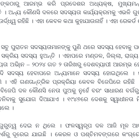
ଙ୍କଠାରୁ ଆରମ୍ଭ କରି ପ୍ରଦେଶର ଅଧ୍ୟକ୍ଷ, ମୁଖ୍ୟମନ୍ତ
ି । ଅନ୍ୟ କୌଣସି ଦଳରେ ସଦସ୍ୟତା କାର୍ଯ୍ୟକ୍ରମକୁ ଏଭଳି ଗୁ
ର୍ଦ୍ଧ୍ୱ ରହିଛି । ଏହା କେବଳ କଥା କୁହାଯାଉନାହିଁ । ଏହା ରେକର୍
ସବୁ ପୁରାତନ ସଦସ୍ୟତାମାନଙ୍କୁ ପୁଣି ଥରେ ସଦସ୍ୟ ହେବାକୁ ପ
 ସକ୍ରିୟ ସଦସ୍ୟ ହୁଅନ୍ତି । ଏହାପରେ ମଣ୍ଡଳ, ଜିଲ୍ଲା, ରାଜ୍
ସ୍ୟତା ଅଭି୍‌ାନ – ୨୦୨୪ ଗତ ୨ ତାରିଖରୁ ଦେଶବ୍ୟାପୀ ଆରମ୍ଭ 
ମୋଦି ସଦସ୍ୟ ହେବାପରେ ଅନ୍ୟମାନେ ସଦସ୍ୟ ହୋଇଥିଲେ । 
। ଏହି ଗଣତାନ୍ତ୍ରିକ ପ୍ରକ୍ରିୟା କେବଳ ବିଜେପିରେ ରହିଛି ।
ବିଜେପି ଦଳ କୌଣସି ନେତା ପୁଅକୁ ନୁହେଁ ବରଂ ସାଧାରଣ ବର୍ଗର
େତା ବନିବାକୁ ସୁଯୋଗ ଦିଆଯାଏ । ୧୯୪୭ରେ ଦେଶକୁ ସ୍ୱାଧୀନତା ମ
ଥିଲେ ।
ଗୁରୁତ୍ୱ ଦେଇ ନ ଥିଲେ । ଫଳସ୍ୱରୂପ ଦଳ ଆଜି ମୂଳ ଆଦର
ଦର୍ଶରୁ ଦୂରେଇ ଯାଇଛି । କେରଳ ଓ ପଶ୍ଚିମବଙ୍ଗରେ କଂଗ୍ର