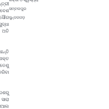
ଶିକ୍ଷା ଓ ସ୍ୱାସ୍ଥ୍ୟ
ତ୍ରୀ
ସମ୍ବଲପୁର
ରିବେଶ
 ସୌର
ସୁନ୍ଦରଗଡ଼
ଦ୍ଧା
 ଅତି
ନ୍ତି
ସଶକ୍ତ
ତେଣୁ
କରିବା
ଦେଶରୁ
 ସାରା
ୋସିଆଲ