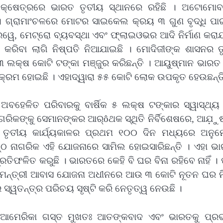
ନୀ କ୍ଷେତ୍ରରେ ଭାରତ ତୃତୀୟ ସ୍ଥାନରେ ରହିଛି । ଅଟୋମୋ
। ଗ୍ରାମାଂଚଳରେ ମୋଟର ସାଇକେଲ କ୍ରୟ ୩ ଗୁଣ ବୃଦ୍ଧି ପାଇ
ୱେ, ମେଟ୍ରୋ ବ୍ୟବସ୍ଥା ଏବଂ ଫ୍ଲାଇଓଭର ଆଦି ନିର୍ମାଣ କରାଯ
 କରିବା ଲାଗି ନିଷ୍ପତି ନିଆଯାଇଛି । ମୋଦିଜୀଙ୍କ ଶାସନର ତୃ
ଁ ୩ ଲକ୍ଷ କୋଟି ଟଙ୍କା ମଞ୍ଜୁର କରିଛନ୍ତି । ଆୟୁଷ୍ମାନ ଭାର
୍ଯ୍ୟକ୍ରମ ହୋଇଛି । ଏହାଦ୍ୱାରା ୫୫ କୋଟି ଲୋକ ଉପକୃତ ହେଉଛନ୍ତ
ବହେଳିତ ପରିବାରକୁ ବାର୍ଷିକ ୫ ଲକ୍ଷ ଟଙ୍କାର ସ୍ୱାସ୍ଥ୍ୟ 
ନାଗରିକଙ୍କୁ ସେମାନଙ୍କର ଆର୍ôଥକ ସ୍ଥିତି ନିର୍ବିଶେଷରେ, ଆଯ଼ୁ
 ତୃତୀୟ କାର୍ଯ୍ୟକାଳର ପ୍ରଥମ ୧୦୦ ଦିନ ମଧ୍ୟରେ ଅନୁ
ଠ ନାଗରିକ ଏହି ଯୋଜନାରେ ସାମିଲ ହୋଇସାରିଛନ୍ତି । ଏହା ଭ
୍ରତିଫଳିତ କରୁଛି । ଭାରତରେ କେହି ବି ଘର ବିନା ରହିବେ ନାହିଁ । ପୂ
ାନମନ୍ତ୍ରୀ ଆବାସ ଯୋଜନା ଅଧୀନରେ ଆଉ ୩ କୋଟି ନୂତନ ଘର ନିର
ସ୍ୱତନ୍ତ୍ର ପରିଚୟ ସୃଷ୍ଟି କରି ନେତୃତ୍ୱ ନେଉଛି ।
କ ଆମେରିକା ଗସ୍ତ ମୁଖତଃ ଆତଙ୍କବାଦ ଏବଂ ଭାରତକୁ ପ୍ରଭ