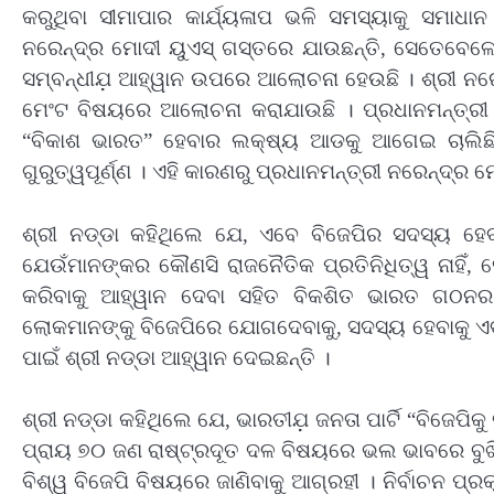
କରୁଥିବା ସୀମାପାର କାର୍ଯ୍ୟଳାପ ଭଳି ସମସ୍ୟାକୁ ସମାଧ
ନରେନ୍ଦ୍ର ମୋଦୀ ୟୁଏସ୍ ଗସ୍ତରେ ଯାଉଛନ୍ତି, ସେତେବେଳେ ବ
ସମ୍ବନ୍ଧୀଯ଼ ଆହ୍ୱାନ ଉପରେ ଆଲୋଚନା ହେଉଛି । ଶ୍ରୀ ନର
ମେଂଟ ବିଷୟରେ ଆଲୋଚନା କରାଯାଉଛି । ପ୍ରଧାନମନ୍ତ୍ରୀ 
“ବିକାଶ ଭାରତ” ହେବାର ଲକ୍ଷ୍ୟ ଆଡକୁ ଆଗେଇ ଚାଲିଛି ।
ଗୁରୁତ୍ୱପୂର୍ଣ୍ଣ । ଏହି କାରଣରୁ ପ୍ରଧାନମନ୍ତ୍ରୀ ନରେନ୍ଦ୍ର
ଶ୍ରୀ ନଡ୍ଡା କହିଥିଲେ ଯେ, ଏବେ ବିଜେପିର ସଦସ୍ୟ ହେ
ଯେଉଁମାନଙ୍କର କୌଣସି ରାଜନୈତିକ ପ୍ରତିନିଧିତ୍ୱ ନାହିଁ, 
କରିବାକୁ ଆହ୍ୱାନ ଦେବା ସହିତ ବିକଶିତ ଭାରତ ଗଠନର 
ଲୋକମାନଙ୍କୁ ବିଜେପିରେ ଯୋଗଦେବାକୁ, ସଦସ୍ୟ ହେବାକୁ ଏବ
ପାଇଁ ଶ୍ରୀ ନଡ୍ଡା ଆହ୍ୱାନ ଦେଇଛନ୍ତି ।
ଶ୍ରୀ ନଡ୍ଡା କହିଥିଲେ ଯେ, ଭାରତୀଯ଼ ଜନତା ପାର୍ଟି “ବିଜେପିକ
ପ୍ରାୟ ୭୦ ଜଣ ରାଷ୍ଟ୍ରଦୂତ ଦଳ ବିଷୟରେ ଭଲ ଭାବରେ ବୁଝିବା 
ବିଶ୍ୱ ବିଜେପି ବିଷୟରେ ଜାଣିବାକୁ ଆଗ୍ରହୀ । ନିର୍ବାଚନ ପ୍ର