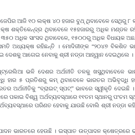
 ବିଜେପିର ଆଜି ୧୦ ଲକ୍ଷ ୪୦ ହଜାର ବୁଥ୍ ଥିବାବେଳେ ସେଥିରୁ ୮
କ୍ଷ ଶକ୍ତିକେନ୍ଦ୍ର ଥିବାବେଳେ ୧୫ହଜାରରୁ ଅଧିକ ମଣ୍ଡଳ ରହି
ର ୩୫୦ ଅଧିକ ସାଂସଦ ଥିବାବେଳେ, ୧୫୦୦ରୁ ଅଧିକ ବିଧାୟକ ଅଛନ
ତି ଅଧ୍ୟକ୍ଷ ରହିଛନ୍ତି । ମୋଦିଜୀଙ୍କ “୨୦୪୭ ବିକଶିତ ଭ
ୋଇ ଦେଶକୁ ଆଗେଇ ନେବାକୁ ଶ୍ରୀ ନଡ୍ଡା ଆହ୍ୱାନ ଦେଇଥିଲେ ।
ଷ୍ଟ୍ରେଲିଆ ଭଳି ଦେଶର ଅର୍ଥନୀତି ତଳକୁ ଖସୁଥିବାବେଳେ ଭ
ଦ୍ଧି ହାର ୫ ପ୍ରତିଶରୁ କମ୍ ଥିବାବେଳେ ଭାରତର ଅଭିବୃଦ୍ଧି 
୍ଥନୀତିକୁ “ବ୍ରାଇଟ୍ ସ୍ପଟ୍‌” ଭାବରେ ସ୍ୱୀକୃତି ଦେଇଛି । 
ରେ ପକାଇ ବିଶ୍ୱ ଅର୍ଥବ୍ୟବସ୍ଥାରେ ୧୧ତମ ସ୍ଥାନରୁ ପଂଚମ ସ୍
ର୍ଥବ୍ୟବସ୍ଥାରେ ପରିଣତ ହେବାକୁ ଯାଉଛି ବୋଲି ଶ୍ରୀ ନଡ୍ଡା କହି
୍ପାଦନ ଭାରତରେ ହେଉଛି । ଇସ୍ପାତ ଉତ୍ପାଦନ କ୍ଷେତ୍ରରେ 