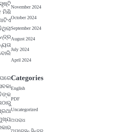
ଷ୍ଟି
November 2024
 ମିଶି
October 2024
ୋଟିଏ
ିଥିଲା
September 2024
ନ୍ଦ୍ର
August 2024
ନ୍ୟତା
July 2024
 ବୋଲି
April 2024
Categories
 ପରେ
ସବକା
English
ତିଙ୍କ
PDF
ଶଠାରୁ
Uncategorized
୍ରଥା
ମୁଖ୍ୟ
ଅପରାଧ
ସରକାର
ଅପରେସନ୍ ସିନ୍ଦୁର