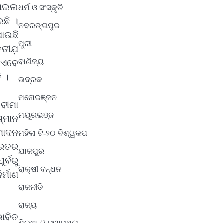
ବାଇଲ
ଧର୍ମ ଓ ସଂସ୍କୃତି
ଛି ।
ନବରଙ୍ଗପୁର
ାଉଛି
ପୁରୀ
ତୀଯ଼
ବାଣିଜ୍ୟ
ତ ଏବେ
ି ।
ଭଦ୍ରକ
ମନୋରଞ୍ଜନ
ବୀମା
ମୟୂରଭଞ୍ଜ
ଷ୍ମାନ
ମୋଦନ
ମହିଳା ଟି-୨୦ ବିଶ୍ୱକପ
ାରତର
ଯାଜପୁର
ର୍ବରୁ
ରାକ୍ଷୀ ବନ୍ଧନ
୍ମାଣ
ରାଜନୀତି
ରାଜ୍ୟ
ାବିତ