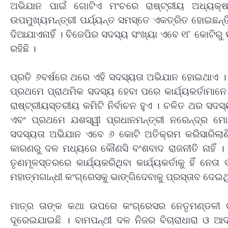
ଅଭିଯାନ ପାଇଁ ଗୋଟିଏ ମଂଚରେ ରାଷ୍ଟ୍ରୀୟ ଅଧ୍ୟକ୍ଷ
ଉପମୁଖ୍ୟମନ୍ତ୍ରୀ ପର୍ଯ୍ୟନ୍ତ ସମସ୍ତେ ଏକତ୍ରିତ ହୋଇଛନ୍ତ
ଦିଆଯାଏନାହିଁ । ବିଜେପିର ସଦସ୍ୟ ସଂଖ୍ୟା ଏବେ ୧୮ କୋଟିରୁ ଊ
ରହିଛି ।
ପ୍ରତି ୬ବର୍ଷରେ ଥରେ ଏହି ସଦସ୍ୟତା ଅଭିଯାନ ହୋଇଥାଏ । 
ପ୍ରଥମେ ପ୍ରାଥମିକ ସଦସ୍ୟ ହେବା ପରେ କାର୍ଯ୍ୟକର୍ତାମାନେ
ରାଷ୍ଟ୍ରୀୟସ୍ତରୀୟ କମିଟି ନିର୍ବାଚନ ହୁଏ । ଚଳିତ ଥର ସଦ
ଏବଂ ପ୍ରଥମେ ଯଶସ୍ୱୀ ପ୍ରଧାନମନ୍ତ୍ରୀ ନରେନ୍ଦ୍ର 
ସଦସ୍ୟତା ଅଭିଯାନ ଏବେ ୬ କୋଟି ଅତିକ୍ରମ କରିସାରିଲାଣି 
କାରଣରୁ ଦଳ ମଧ୍ୟରେ କୌଣସି ବଂଶବାଦ ରାଜନୀତି ନାହିଁ । 
ତୃଣମୂଳସ୍ତରରେ କାର୍ଯ୍ୟକରିଥିବା କାର୍ଯ୍ୟକର୍ତାକୁ ହିଁ ନ
ମହାତ୍ମଗାନ୍ଧୀ କଂଗ୍ରେସକୁ ଭାଙ୍ଗିଦେବାକୁ ପ୍ରସ୍ତାବ ଦେଇ
ମାତ୍ର ତାଙ୍କ କଥା ଉପରେ କଂଗ୍ରେସର ନେତୃମଣ୍ଡଳୀ 
ଦୂରେଇଯାଇଛି । ବାମପନ୍ଥୀ ଦଳ ନିଜର ବିଚାରାଧାରା ଓ ଆ