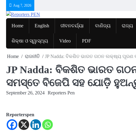
Skip
Aug 7, 2026
to
content
Home
English
ଜୀବନଚର୍ଯ୍ୟା
ବାଣିଜ୍ୟ
ରାଜ୍ୟ
ଶିକ୍ଷା ଓ ସ୍ୱାସ୍ଥ୍ୟ
Video
PDF
Home
ରାଜନୀତି
JP Nadda: ବିକଶିତ ଭାରତ ଗଠନ ଲକ୍ଷ୍ୟ ପୂରଣ କରି
JP Nadda: ବିକଶିତ ଭାରତ ଗଠନ
ସମସ୍ତେ ବିଜେପି ସହ ଯୋଡ଼ି ହୁଅନ୍ତ
September 26, 2024
Reporters Pen
Reporterspen