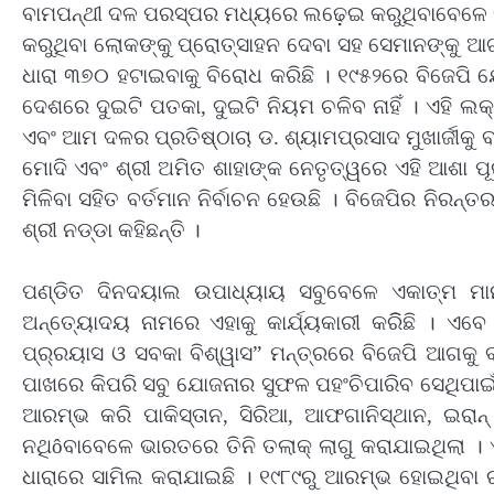
ବାମପନ୍ଥୀ ଦଳ ପରସ୍ପର ମଧ୍ୟରେ ଲଢ଼େଇ କରୁଥିବାବେଳେ ଦିଲ
କରୁଥିବା ଲୋକଙ୍କୁ ପ୍ରୋତ୍ସାହନ ଦେବା ସହ ସେମାନଙ୍କୁ ଆ
ଧାରା ୩୭୦ ହଟାଇବାକୁ ବିରୋଧ କରିଛି । ୧୯୫୨ରେ ବିଜେପି
ଦେଶରେ ଦୁଇଟି ପତକା, ଦୁଇଟି ନିୟମ ଚଳିବ ନାହିଁ । ଏହି ଲକ୍
ଏବଂ ଆମ ଦଳର ପ୍ରତିଷ୍ଠାଚା ଡ. ଶ୍ୟାମପ୍ରସାଦ ମୁଖାର୍ଜୀକୁ ବ
ମୋଦି ଏବଂ ଶ୍ରୀ ଅମିତ ଶାହାଙ୍କ ନେତୃତ୍ୱରେ ଏହି ଆଶା ପୂ
ମିଳିବା ସହିତ ବର୍ତମାନ ନିର୍ବାଚନ ହେଉଛି । ବିଜେପିର ନିରନ
ଶ୍ରୀ ନଡ୍ଡା କହିଛନ୍ତି ।
ପଣ୍ଡିତ ଦିନଦୟାଲ ଉପାଧ୍ୟାୟ ସବୁବେଳେ ଏକାତ୍ମ ମା
ଅନ୍ତ୍ୟୋଦୟ ନାମରେ ଏହାକୁ କାର୍ଯ୍ୟକାରୀ କରିିଛି । ଏବ
ପ୍ର୍ରୟାସ ଓ ସବକା ବିଶ୍ୱାସ” ମନ୍ତ୍ରରେ ବିଜେପି ଆଗକୁ ବ
ପାଖରେ କିପରି ସବୁ ଯୋଜନାର ସୁଫଳ ପହଂଚିପାରିବ ସେଥିପାଇଁ
ଆରମ୍ଭ କରି ପାକିସ୍ତାନ, ସିରିଆ, ଆଫଗାନିସ୍ଥାନ, ଇରା
ନଥିôବାବେଳେ ଭାରତରେ ତିନି ତଲାକ୍ ଲାଗୁ କରାଯାଇଥିଲା । 
ଧାରାରେ ସାମିଲ କରାଯାଇଛି । ୧୯୮୯ରୁ ଆରମ୍ଭ ହୋଇଥିବା ରା