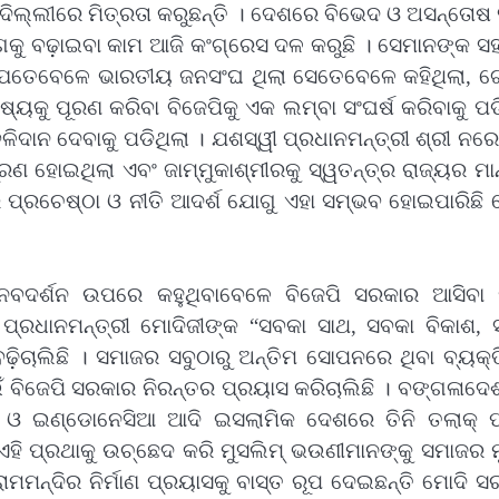
୍ଲୀରେ ମିତ୍ରତା କରୁଛନ୍ତି । ଦେଶରେ ବିଭେଦ ଓ ଅସନ୍ତୋଷ ସୃ
ଗକୁ ବଢ଼ାଇବା କାମ ଆଜି କଂଗ୍ରେସ ଦଳ କରୁଛି । ସେମାନଙ୍କ ସହ
 ଯେତେବେଳେ ଭାରତୀୟ ଜନସଂଘ ଥିଲା ସେତେବେଳେ କହିଥିଲା, ଗ
ଷ୍ୟକୁ ପୂରଣ କରିବା ବିଜେପିକୁ ଏକ ଲମ୍ବା ସଂଘର୍ଷ କରିବାକୁ ପଡ
ଳିଦାନ ଦେବାକୁ ପଡିଥିଲା । ଯଶସ୍ୱୀ ପ୍ରଧାନମନ୍ତ୍ରୀ ଶ୍ରୀ ନରେ
ରଣ ହୋଇଥିଲା ଏବଂ ଜାମ୍ମୁକାଶ୍ମୀରକୁ ସ୍ୱତନ୍ତ୍ର ରାଜ୍ୟର ମା
୍ତର ପ୍ରଚେଷ୍ଠା ଓ ନୀତି ଆଦର୍ଶ ଯୋଗୁ ଏହା ସମ୍ଭବ ହୋଇପାରିଛି
ନବଦର୍ଶନ ଉପରେ କହୁଥିବାବେଳେ ବିଜେପି ସରକାର ଆସିବା
େ ପ୍ରଧାନମନ୍ତ୍ରୀ ମୋଦିଜୀଙ୍କ “ସବକା ସାଥ, ସବକା ବିକାଶ, 
ଢ଼ିଚାଲିଛି । ସମାଜର ସବୁଠାରୁ ଅନ୍ତିମ ସୋପନରେ ଥିବା ବ୍ୟକ୍
 ବିଜେପି ସରକାର ନିରନ୍ତର ପ୍ରୟାସ କରିଚାଲିଛି । ବଙ୍ଗଳାଦେ
ନ୍ ଓ ଇଣ୍ଡୋନେସିଆ ଆଦି ଇସଲାମିକ ଦେଶରେ ତିନି ତଲାକ୍ ପ
ଏହି ପ୍ରଥାକୁ ଉଚ୍ଛେଦ କରି ମୁସଲିମ୍ ଭଉଣୀମାନଙ୍କୁ ସମାଜର 
ମମନ୍ଦିର ନିର୍ମାଣ ପ୍ରୟାସକୁ ବାସ୍ତ ରୂପ ଦେଇଛନ୍ତି ମୋଦି 