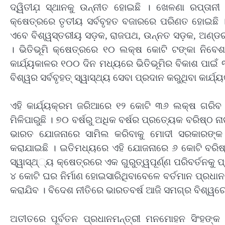
ଦ୍ୱିତୀଯ଼ ସ୍ଥାନକୁ ଉନ୍ନୀତ ହୋଇଛି । ଖେଳଣା ରପ୍ତା
କ୍ଷେତ୍ରରେ ତୃତୀୟ ସର୍ବବୃହତ ବଜାରରେ ପରିଣତ ହୋଇଛି 
ଏବେ ବିଶ୍ୱସ୍ତରୀୟ଼ ସଡ଼କ, ରାଜପଥ, ଉନ୍ନତ ସଡ଼କ, ଅଣ୍ଡର
। ଭିତିଭୂମି କ୍ଷେତ୍ରରେ ୧୦ ଲକ୍ଷ କୋଟି ଟଙ୍କା ନିବେଶ
କାର୍ଯ୍ୟ଼କାଳର ୧୦୦ ଦିନ ମଧ୍ୟରେ ଭିତିଭୂମିର ବିକାଶ ପାଇ
ବିଶ୍ୱର ସର୍ବବୃହତ୍ ସ୍ୱାସ୍ଥ୍ୟ ସେବା ପ୍ରଦାନ କରୁଥିବା କାର
ଏହି କାର୍ଯ୍ୟକ୍ରମ ଜରିଆରେ ୧୨ କୋଟି ୩୬ ଲକ୍ଷ ଗରିବ ଅ
ମିଳିପାରୁଛି । ୭୦ ବର୍ଷରୁ ଅଧିକ ବର୍ଷର ପ୍ରତ୍ୟେକ ବରିଷ୍ଠ 
ଭାରତ ଯୋଜନାରେ ସାମିଲ କରିବାକୁ ମୋଦୀ ସରକାରଙ୍କ
କରାଯାଇଛି । ଇତିମଧ୍ୟରେ ଏହି ଯୋଜନାରେ ୬ କୋଟି ବରିଷ୍
ସ୍ୱାସ୍ଥ୍‌୍ୟ କ୍ଷେତ୍ରରେ ଏକ ଗୁରୁତ୍ୱପୂର୍ଣ୍ଣ ପରିବର୍ତନକୁ ପ
୪ କୋଟି ଘର ନିର୍ମାଣ ହୋଇସାରିଥିବାବେଳେ ବର୍ତମାନ ପ୍ରଧ
କରାଯିବ । ବିଦେଶ ନୀତିରେ ଭାରତବର୍ଷ ଆଜି ସମଗ୍ର ବିଶ୍ୱରେ 
ଅତୀତରେ ପୂର୍ବତନ ପ୍ରଧାନମନ୍ତ୍ରୀ ମନମୋହନ ସିଂହଙ୍