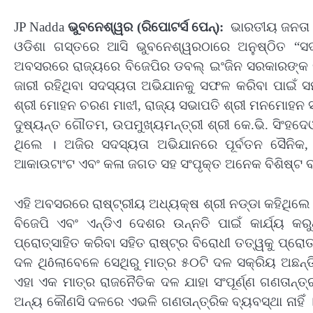
JP Nadda
ଭୁବନେଶ୍ୱର (ରିପୋଟର୍ସ ପେନ୍‌):
ଭାରତୀୟ ଜନତା ପା
ଓଡିଶା ଗସ୍ତରେ ଆସି ଭୁବନେଶ୍ୱରଠାରେ ଅନୁଷ୍ଠିତ “ସଦ
ଅବସରରେ ରାଜ୍ୟରେ ବିଜେପିର ଡବଲ୍ ଇଂଜିନ ସରକାରଙ୍କ ବିଭି
ଜାରୀ ରହିଥିବା ସଦସ୍ୟତା ଅଭିଯାନକୁ ସଫଳ କରିବା ପାଇଁ ସମସ
ଶ୍ରୀ ମୋହନ ଚରଣ ମାଝୀ, ରାଜ୍ୟ ସଭାପତି ଶ୍ରୀ ମନମୋହନ ସ
ଦୁଷ୍ୟନ୍ତ ଗୌତମ, ଉପମୁଖ୍ୟମନ୍ତ୍ରୀ ଶ୍ରୀ କେ.ଭି. ସିଂହଦେଓ
ଥିଲେ । ଅଜିର ସଦସ୍ୟତା ଅଭିଯାନରେ ପୂର୍ବତନ ସୈନିକ, 
ଆକାଉଟାଂଟ ଏବଂ କଳା ଜଗତ ସହ ସଂପୃକ୍ତ ଅନେକ ବିଶିଷ୍ଟ ବ୍
ଏହି ଅବସରରେ ରାଷ୍ଟ୍ରୀୟ ଅଧ୍ୟକ୍ଷ ଶ୍ରୀ ନଡ୍ଡା କହିଥିଲେ
ବିଜେପି ଏବଂ ଏନ୍‌ଡିଏ ଦେଶର ଉନ୍ନତି ପାଇଁ କାର୍ଯ୍ୟ କର
ପ୍ରୋତ୍ସାହିତ କରିବା ସହିତ ରାଷ୍ଟ୍ର ବିରୋଧୀ ତତ୍ୱକୁ ପ୍
ଦଳ ଥିôଲାବେଳେ ସେଥିରୁ ମାତ୍ର ୫୦ଟି ଦଳ ସକ୍ରିୟ ଅଛନ୍ତି
ଏହା ଏକ ମାତ୍ର ରାଜନୈତିକ ଦଳ ଯାହା ସଂପୂର୍ଣ୍ଣ ଗଣତାନ୍ତ୍
ଅନ୍ୟ କୌଣସି ଦଳରେ ଏଭଳି ଗଣତାନ୍ତ୍ରିକ ବ୍ୟବସ୍ଥା ନାହିଁ 