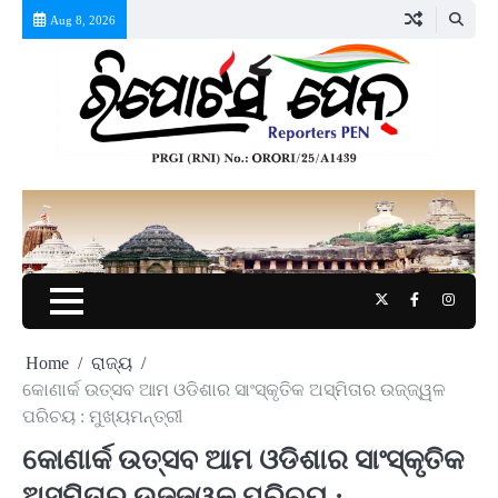
Skip
Aug 8, 2026
to
content
Twitter
Facebook
Instag
Home
ରାଜ୍ୟ
କୋଣାର୍କ ଉତ୍ସବ ଆମ ଓଡିଶାର ସାଂସ୍କୃତିକ ଅସ୍ମିତାର ଉଜ୍ଜ୍ୱଳ
ପରିଚୟ : ମୁଖ୍ୟମନ୍ତ୍ରୀ
କୋଣାର୍କ ଉତ୍ସବ ଆମ ଓଡିଶାର ସାଂସ୍କୃତିକ
ଅସ୍ମିତାର ଉଜ୍ଜ୍ୱଳ ପରିଚୟ :