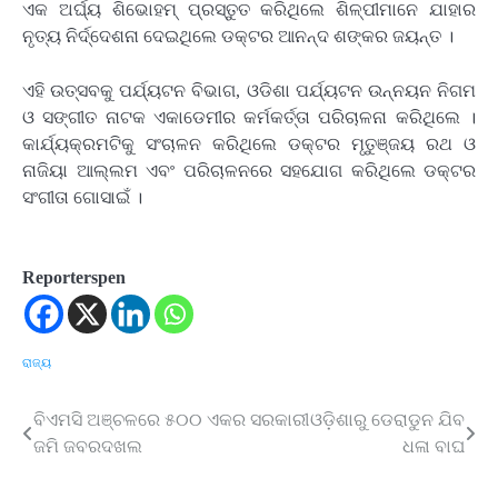
ଏକ ଅର୍ଘ୍ୟ ଶିଭୋହମ୍ ପ୍ରସ୍ତୁତ କରିଥିଲେ ଶିଳ୍ପୀମାନେ ଯାହାର
ନୃତ୍ୟ ନିର୍ଦ୍ଦେଶନା ଦେଇଥିଲେ ଡକ୍ଟର ଆନନ୍ଦ ଶଙ୍କର ଜୟନ୍ତ ।
ଏହି ଉତ୍ସବକୁ ପର୍ଯ୍ୟଟନ ବିଭାଗ, ଓଡିଶା ପର୍ଯ୍ୟଟନ ଉନ୍ନୟନ ନିଗମ
ଓ ସଙ୍ଗୀତ ନାଟକ ଏକାଡେମୀର କର୍ମକର୍ତ୍ତା ପରିଚାଳନା କରିଥିଲେ ।
କାର୍ଯ୍ୟକ୍ରମଟିକୁ ସଂଚାଳନ କରିଥିଲେ ଡକ୍ଟର ମୃତୁଞ୍ଜୟ ରଥ ଓ
ନାଜିୟା ଆଲ୍ଲମ ଏବଂ ପରିଚାଳନରେ ସହଯୋଗ କରିଥିଲେ ଡକ୍ଟର
ସଂଗୀତା ଗୋସାଇଁ ।
Reporterspen
ରାଜ୍ୟ
ବିଏମସି ଅଞ୍ଚଳରେ ୫୦୦ ଏକର ସରକାରୀ
ଓଡ଼ିଶାରୁ ଡେରାଡୁନ ଯିବ
Post
ଜମି ଜବରଦଖଲ
ଧଳା ବାଘ
navigation