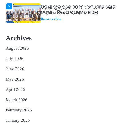
1
ଘରର ବାସ୍ତୁଦୋଷ ଦୂର କରିବ ଲିଲି ଫୁଲ!
Reporters Pen
2
‘ଭବିଷ୍ୟତ ପିଢିର ଆକାଂକ୍ଷାକୁ ପୂରଣ କରିବା
ଲାଗି ଶିକ୍ଷା ବ୍ୟବସ୍ଥାରେ ପରିବର୍ତ୍ତନ ଜରୁରୀ’
Archives
Reporters Pen
August 2026
3
୨୨ଜଣ ବୁଣାକାରଙ୍କୁ ସନ୍ଥ କବୀର ହସ୍ତତନ୍ତ
ପୁରସ୍କାର ଏବଂ ଜାତୀୟ ହସ୍ତତନ୍ତ ପୁରସ୍କାର
July 2026
ପ୍ରଦାନ, ଓଡ଼ିଶାରୁ ୨ ଜଣଙ୍କୁ ମିଳିଲା
Reporters Pen
June 2026
4
ଡିବିଟି ମାଧ୍ୟମରେ କ୍ଷତିଗ୍ରସ୍ତଙ୍କୁ
May 2026
କ୍ଷତିପୂରଣ ଦେବାକୁ ରାଜସ୍ୱ ମନ୍ତ୍ରୀଙ୍କ
ନିର୍ଦ୍ଦେଶ
Reporters Pen
April 2026
5
ଓଡ଼ିଶା ଫୁଡ୍ ପ୍ରୋ ୨୦୨୬ : ୪୩,୪୩୭ କୋଟି
March 2026
ଟଙ୍କାର ନିବେଶ ପ୍ରସ୍ତାବ ହାସଲ
February 2026
Reporters Pen
January 2026