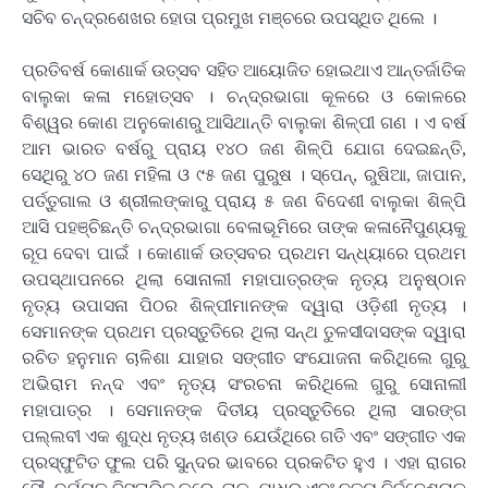
ସଚିବ ଚନ୍ଦ୍ରଶେଖର ହୋତା ପ୍ରମୁଖ ମଞ୍ଚରେ ଉପସ୍ଥିତ ଥିଲେ ।
ପ୍ରତିବର୍ଷ କୋଣାର୍କ ଉତ୍ସବ ସହିତ ଆୟୋଜିତ ହୋଇଥାଏ ଆନ୍ତର୍ଜାତିକ
ବାଲୁକା କଳା ମହୋତ୍ସବ । ଚନ୍ଦ୍ରଭାଗା କୂଳରେ ଓ କୋଳରେ
ବିଶ୍ୱର କୋଣ ଅନୁକୋଣରୁ ଆସିଥାନ୍ତି ବାଲୁକା ଶିଳ୍ପୀ ଗଣ । ଏ ବର୍ଷ
ଆମ ଭାରତ ବର୍ଷରୁ ପ୍ରାୟ ୧୪୦ ଜଣ ଶିଳ୍ପି ଯୋଗ ଦେଇଛନ୍ତି,
ସେଥିରୁ ୪୦ ଜଣ ମହିଳା ଓ ୯୫ ଜଣ ପୁରୁଷ । ସ୍ପେନ୍‌, ରୁଷିଆ, ଜାପାନ,
ପର୍ତ୍ତୁଗାଲ ଓ ଶ୍ରୀଲଙ୍କାରୁ ପ୍ରାୟ ୫ ଜଣ ବିଦେଶୀ ବାଲୁକା ଶିଳ୍ପି
ଆସି ପହଞ୍ଚିଛନ୍ତି ଚନ୍ଦ୍ରଭାଗା ବେଳାଭୂମିରେ ତାଙ୍କ କଳାନୈପୁଣ୍ୟକୁ
ରୂପ ଦେବା ପାଇଁ । କୋଣାର୍କ ଉତ୍ସବର ପ୍ରଥମ ସନ୍ଧ୍ୟାରେ ପ୍ରଥମ
ଉପସ୍ଥାପନରେ ଥିଲା ସୋନାଲୀ ମହାପାତ୍ରଙ୍କ ନୃତ୍ୟ ଅନୁଷ୍ଠାନ
ନୃତ୍ୟ ଉପାସନା ପିଠର ଶିଳ୍ପୀମାନଙ୍କ ଦ୍ୱାରା ଓଡ଼ିଶୀ ନୃତ୍ୟ ।
ସେମାନଙ୍କ ପ୍ରଥମ ପ୍ରସ୍ତୁତିରେ ଥିଲା ସନ୍ଥ ତୁଳସୀଦାସଙ୍କ ଦ୍ୱାରା
ରଚିତ ହନୁମାନ ଚାଳିଶା ଯାହାର ସଙ୍ଗୀତ ସଂଯୋଜନା କରିଥିଲେ ଗୁରୁ
ଅଭିରାମ ନନ୍ଦ ଏବଂ ନୃତ୍ୟ ସଂରଚନା କରିଥିଲେ ଗୁରୁ ସୋନାଲୀ
ମହାପାତ୍ର । ସେମାନଙ୍କ ଦିତୀୟ ପ୍ରସ୍ତୁତିରେ ଥିଲା ସାରଙ୍ଗ
ପଲ୍ଲବୀ ଏକ ଶୁଦ୍ଧ ନୃତ୍ୟ ଖଣ୍ଡ ଯେଉଁଥିରେ ଗତି ଏବଂ ସଙ୍ଗୀତ ଏକ
ପ୍ରସ୍ଫୁଟିତ ଫୁଲ ପରି ସୁନ୍ଦର ଭାବରେ ପ୍ରକଟିତ ହୁଏ । ଏହା ରାଗର