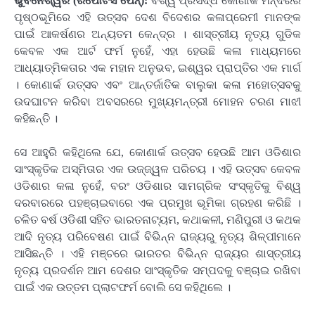
ଭୁବନେଶ୍ୱର (ରିପୋର୍ଟର୍ସ ପେନ୍‌):
ବିଶ୍ୱ ପ୍ରସିଦ୍ଧ କୋଣାର୍କ ମନ୍ଦିରର
ପୃଷ୍ଠଭୂମିରେ ଏହି ଉତ୍ସବ ଦେଶ ବିଦେଶର କଳାପ୍ରେମୀ ମାନଙ୍କ
ପାଇଁ ଆକର୍ଷଣର ଅନ୍ୟତମ କେନ୍ଦ୍ର । ଶାସ୍ତ୍ରୀୟ ନୃତ୍ୟ ଗୁଡିକ
କେବଳ ଏକ ଆର୍ଟ ଫର୍ମ ନୁହେଁ, ଏହା ହେଉଛି କଳା ମାଧ୍ୟମରେ
ଆଧ୍ୟାତ୍ମିକତାର ଏକ ମହାନ ଅନୁଭବ, ଇଶ୍ୱର ପ୍ରାପ୍ତିର ଏକ ମାର୍ଗ
। କୋଣାର୍କ ଉତ୍ସବ ଏବଂ ଆନ୍ତର୍ଜାତିକ ବାଲୁକା କଳା ମହୋତ୍ସବକୁ
ଉଦଘାଟନ କରିବା ଅବସରରେ ମୁଖ୍ୟମନ୍ତ୍ରୀ ମୋହନ ଚରଣ ମାଝୀ
କହିଛନ୍ତି ।
ସେ ଆହୁରି କହିଥିଲେ ଯେ, କୋଣାର୍କ ଉତ୍ସବ ହେଉଛି ଆମ ଓଡିଶାର
ସାଂସ୍କୃତିକ ଅସ୍ମିତାର ଏକ ଉଜ୍ଜ୍ୱଳ ପରିଚୟ । ଏହି ଉତ୍ସବ କେବଳ
ଓଡିଶାର କଳା ନୁହେଁ, ବରଂ ଓଡିଶାର ସାମଗ୍ରିକ ସଂସ୍କୃତିକୁ ବିଶ୍ୱ
ଦରବାରରେ ପହଞ୍ଚାଇବାରେ ଏକ ପ୍ରମୁଖ ଭୂମିକା ଗ୍ରହଣ କରିଛି ।
ଚଳିତ ବର୍ଷ ଓଡିଶୀ ସହିତ ଭାରତନାଟ୍ୟମ, କଥାକଳୀ, ମଣିପୁରୀ ଓ କଥକ
ଆଦି ନୃତ୍ୟ ପରିବେଷଣ ପାଇଁ ବିଭିନ୍ନ ରାଜ୍ୟରୁ ନୃତ୍ୟ ଶିଳ୍ପୀମାନେ
ଆସିଛନ୍ତି । ଏହି ମଞ୍ଚରେ ଭାରତର ବିଭିନ୍ନ ରାଜ୍ୟର ଶାସ୍ତ୍ରୀୟ
ନୃତ୍ୟ ପ୍ରଦର୍ଶନ ଆମ ଦେଶର ସାଂସ୍କୃତିକ ସମ୍ପଦକୁ ବଞ୍ଚାଇ ରଖିବା
ପାଇଁ ଏକ ଉତ୍ତମ ପ୍ଲାଟଫର୍ମ ବୋଲି ସେ କହିଥିଲେ ।