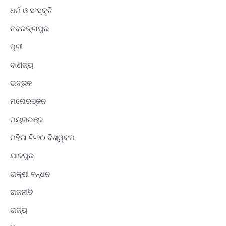
ଧର୍ମ ଓ ସଂସ୍କୃତି
ନବରଙ୍ଗପୁର
ପୁରୀ
ବାଣିଜ୍ୟ
ଭଦ୍ରକ
ମନୋରଞ୍ଜନ
ମୟୂରଭଞ୍ଜ
ମହିଳା ଟି-୨୦ ବିଶ୍ୱକପ
ଯାଜପୁର
ରାକ୍ଷୀ ବନ୍ଧନ
ରାଜନୀତି
ରାଜ୍ୟ