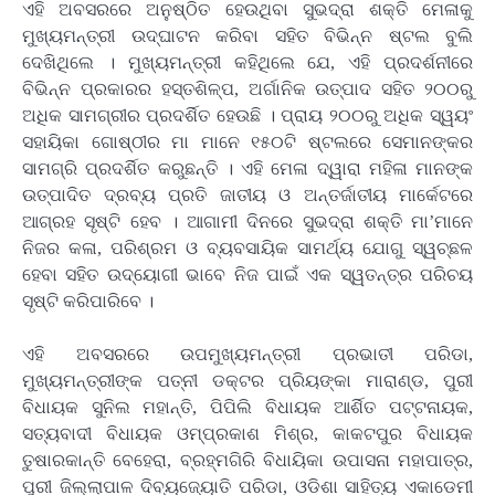
ଏହି ଅବସରରେ ଅନୁଷ୍ଠିତ ହେଉଥିବା ସୁଭଦ୍ରା ଶକ୍ତି ମେଳାକୁ
ମୁଖ୍ୟମନ୍ତ୍ରୀ ଉଦ୍ଘାଟନ କରିବା ସହିତ ବିଭିନ୍ନ ଷ୍ଟଲ ବୁଲି
ଦେଖିଥିଲେ । ମୁଖ୍ୟମନ୍ତ୍ରୀ କହିଥିଲେ ଯେ, ଏହି ପ୍ରଦର୍ଶନୀରେ
ବିଭିନ୍ନ ପ୍ରକାରର ହସ୍ତଶିଳ୍ପ, ଅର୍ଗାନିକ ଉତ୍ପାଦ ସହିତ ୨୦୦ରୁ
ଅଧିକ ସାମଗ୍ରୀର ପ୍ରଦର୍ଶିତ ହେଉଛି । ପ୍ରାୟ ୨୦୦ରୁ ଅଧିକ ସ୍ୱୟଂ
ସହାୟିକା ଗୋଷ୍ଠୀର ମା ମାନେ ୧୫୦ଟି ଷ୍ଟଲରେ ସେମାନଙ୍କର
ସାମଗ୍ରି ପ୍ରଦର୍ଶିତ କରୁଛନ୍ତି । ଏହି ମେଳା ଦ୍ୱାରା ମହିଳା ମାନଙ୍କ
ଉତ୍ପାଦିତ ଦ୍ରବ୍ୟ ପ୍ରତି ଜାତୀୟ ଓ ଅନ୍ତର୍ଜାତୀୟ ମାର୍କେଟରେ
ଆଗ୍ରହ ସୃଷ୍ଟି ହେବ । ଆଗାମୀ ଦିନରେ ସୁଭଦ୍ରା ଶକ୍ତି ମା’ମାନେ
ନିଜର କଳା, ପରିଶ୍ରମ ଓ ବ୍ୟବସାୟିକ ସାମର୍ଥ୍ୟ ଯୋଗୁ ସ୍ୱଚ୍‌ଛଳ
ହେବା ସହିତ ଉଦ୍‌ୟୋଗୀ ଭାବେ ନିଜ ପାଇଁ ଏକ ସ୍ୱତନ୍ତ୍ର ପରିଚୟ
ସୃଷ୍ଟି କରିପାରିବେ ।
ଏହି ଅବସରରେ ଉପମୁଖ୍ୟମନ୍ତ୍ରୀ ପ୍ରଭାତୀ ପରିଡା,
ମୁଖ୍ୟମନ୍ତ୍ରୀଙ୍କ ପତ୍ନୀ ଡକ୍ଟର ପ୍ରିୟଙ୍କା ମାରାଣ୍ଡ, ପୁରୀ
ବିଧାୟକ ସୁନିଲ ମହାନ୍ତି, ପିପିଲି ବିଧାୟକ ଆର୍ଶିତ ପଟ୍ଟନାୟକ,
ସତ୍ୟବାଦୀ ବିଧାୟକ ଓମ୍ପ୍ରକାଶ ମିଶ୍ର, କାକଟପୁର ବିଧାୟକ
ତୁଷାରକାନ୍ତି ବେହେରା, ବ୍ରହ୍ମଗିରି ବିଧାୟିକା ଉପାସନା ମହାପାତ୍ର,
ପୁରୀ ଜିଲ୍ଲାପାଳ ଦିବ୍ୟଜ୍ୟୋତି ପରିଡା, ଓଡିଶା ସାହିତ୍ୟ ଏକାଡେମୀ