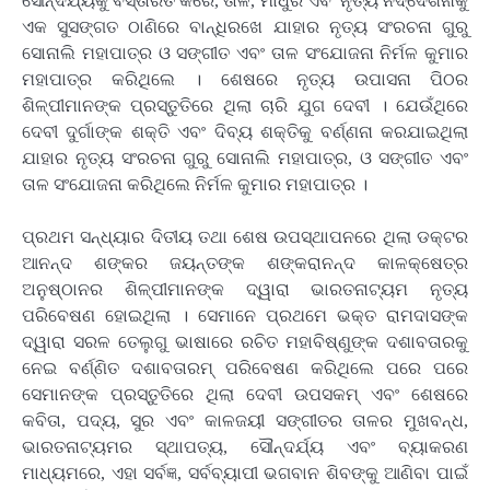
ସୌନ୍ଦର୍ଯ୍ୟକୁ ବିସ୍ତାରିତ କରେ, ତାଳ, ମାଧୁର ଏବଂ ନୃତ୍ୟ ନିର୍ଦ୍ଦେଶନାକୁ
ଏକ ସୁସଙ୍ଗତ ଠାଣିରେ ବାନ୍ଧିରଖେ ଯାହାର ନୃତ୍ୟ ସଂରଚନା ଗୁରୁ
ସୋନାଲି ମହାପାତ୍ର ଓ ସଙ୍ଗୀତ ଏବଂ ତାଳ ସଂଯୋଜନା ନିର୍ମଳ କୁମାର
ମହାପାତ୍ର କରିଥିଲେ । ଶେଷରେ ନୃତ୍ୟ ଉପାସନା ପିଠର
ଶିଳ୍ପୀମାନଙ୍କ ପ୍ରସ୍ତୁତିରେ ଥିଲା ଚାରି ଯୁଗ ଦେବୀ । ଯେଉଁଥିରେ
ଦେବୀ ଦୁର୍ଗାଙ୍କ ଶକ୍ତି ଏବଂ ଦିବ୍ୟ ଶକ୍ତିକୁ ବର୍ଣ୍ଣନା କରଯାଇଥିଲା
ଯାହାର ନୃତ୍ୟ ସଂରଚନା ଗୁରୁ ସୋନାଲି ମହାପାତ୍ର, ଓ ସଙ୍ଗୀତ ଏବଂ
ତାଳ ସଂଯୋଜନା କରିଥିଲେ ନିର୍ମଳ କୁମାର ମହାପାତ୍ର ।
ପ୍ରଥମ ସନ୍ଧ୍ୟାର ଦିତୀୟ ତଥା ଶେଷ ଉପସ୍ଥାପନରେ ଥିଲା ଡକ୍ଟର
ଆନନ୍ଦ ଶଙ୍କର ଜୟନ୍ତଙ୍କ ଶଙ୍କରାନନ୍ଦ କାଳକ୍ଷେତ୍ର
ଅନୁଷ୍ଠାନର ଶିଳ୍ପୀମାନଙ୍କ ଦ୍ୱାରା ଭାରତନାଟ୍ୟମ ନୃତ୍ୟ
ପରିବେଷଣ ହୋଇଥିଲା । ସେମାନେ ପ୍ରଥମେ ଭକ୍ତ ରାମଦାସଙ୍କ
ଦ୍ୱାରା ସରଳ ତେଲୁଗୁ ଭାଷାରେ ରଚିତ ମହାବିଷ୍ଣୁଙ୍କ ଦଶାବତାରକୁ
ନେଇ ବର୍ଣ୍ଣିତ ଦଶାବତାରମ୍ ପରିବେଷଣ କରିଥିଲେ ପରେ ପରେ
ସେମାନଙ୍କ ପ୍ରସ୍ତୁତିରେ ଥିଲା ଦେବୀ ଉପସକମ୍ ଏବଂ ଶେଷରେ
କବିତା, ପଦ୍ୟ, ସୁର ଏବଂ କାଳଜୟୀ ସଙ୍ଗୀତର ତାଳର ମୁଖବନ୍ଧ,
ଭାରତନାଟ୍ୟମର ସ୍ଥାପତ୍ୟ, ସୌନ୍ଦର୍ଯ୍ୟ ଏବଂ ବ୍ୟାକରଣ
ମାଧ୍ୟମରେ, ଏହା ସର୍ବଜ୍ଞ, ସର୍ବବ୍ୟାପୀ ଭଗବାନ ଶିବଙ୍କୁ ଆଣିବା ପାଇଁ