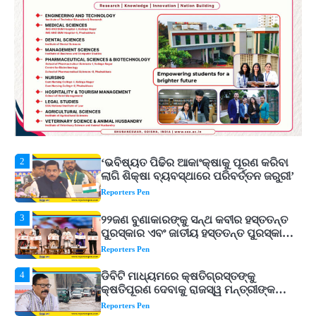
ଟଙ୍କାର ନିବେଶ ପ୍ରସ୍ତାବ ହାସଲ
Reporters Pen
1
ଘରର ବାସ୍ତୁଦୋଷ ଦୂର କରିବ ଲିଲି ଫୁଲ!
Reporters Pen
2
‘ଭବିଷ୍ୟତ ପିଢିର ଆକାଂକ୍ଷାକୁ ପୂରଣ କରିବା
ଲାଗି ଶିକ୍ଷା ବ୍ୟବସ୍ଥାରେ ପରିବର୍ତ୍ତନ ଜରୁରୀ’
Reporters Pen
3
୨୨ଜଣ ବୁଣାକାରଙ୍କୁ ସନ୍ଥ କବୀର ହସ୍ତତନ୍ତ
ପୁରସ୍କାର ଏବଂ ଜାତୀୟ ହସ୍ତତନ୍ତ ପୁରସ୍କାର
ପ୍ରଦାନ, ଓଡ଼ିଶାରୁ ୨ ଜଣଙ୍କୁ ମିଳିଲା
Reporters Pen
4
ଡିବିଟି ମାଧ୍ୟମରେ କ୍ଷତିଗ୍ରସ୍ତଙ୍କୁ
କ୍ଷତିପୂରଣ ଦେବାକୁ ରାଜସ୍ୱ ମନ୍ତ୍ରୀଙ୍କ
ନିର୍ଦ୍ଦେଶ
Reporters Pen
5
ଓଡ଼ିଶା ଫୁଡ୍ ପ୍ରୋ ୨୦୨୬ : ୪୩,୪୩୭ କୋଟି
ଟଙ୍କାର ନିବେଶ ପ୍ରସ୍ତାବ ହାସଲ
Reporters Pen