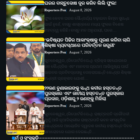
ଘରର ବାସ୍ତୁଦୋଷ ଦୂର କରିବ ଲିଲି ଫୁଲ!
Reporters Pen
August 8, 2026
ଫୁଲ କେବଳ ଘରର ସୌନ୍ଦର୍ଯ୍ୟ ବଢ଼ାଇବା କିମ୍ବା ସୁଗନ୍ଧ
ପାଇଁ ନୁହେଁ, ବାସ୍ତୁ ଶାସ୍ତ୍ରରେ ମଧ୍ୟ ଫୁଲର ବିଶେଷ
ମହତ୍ତ୍ୱ ରହିଛି। ବାସ୍ତୁ ମତ ଅନୁଯାୟୀ, ଘରେ…
‘ଭବିଷ୍ୟତ ପିଢିର ଆକାଂକ୍ଷାକୁ ପୂରଣ କରିବା ଲାଗି
ଶିକ୍ଷା ବ୍ୟବସ୍ଥାରେ ପରିବର୍ତ୍ତନ ଜରୁରୀ’
Reporters Pen
August 7, 2026
ଭୁବନେଶ୍ୱର, (ରିପୋର୍ଟର୍ସ ପେନ୍‌): ବ୍ରିକ୍ସ ସହଯୋଗରେ
ଜନ କୈନ୍ଦ୍ରିକ ଏବଂ ମାନବତା ପ୍ରଥମ ଆଭିମୁଖ୍ୟ ପାଇଁ
ଭାରତର ପ୍ରତିବଦ୍ଧତାକୁ ଦୋହରାଇଛନ୍ତି କେନ୍ଦ୍ର ଶିକ୍ଷା
ମନ୍ତ୍ରୀ ପ୍ରହ୍ଲାଦ ଯୋଶୀ…
୨୨ଜଣ ବୁଣାକାରଙ୍କୁ ସନ୍ଥ କବୀର ହସ୍ତତନ୍ତ
ପୁରସ୍କାର ଏବଂ ଜାତୀୟ ହସ୍ତତନ୍ତ ପୁରସ୍କାର
ପ୍ରଦାନ, ଓଡ଼ିଶାରୁ ୨ ଜଣଙ୍କୁ ମିଳିଲା
Reporters Pen
August 7, 2026
ଭୁବନେଶ୍ୱର, (ରିପୋର୍ଟର୍ସ ପେନ୍‌): ରାଷ୍ଟ୍ରପତି ଦ୍ରୌପଦୀ
ମୁର୍ମୁ ଆଜି ନୂଆଦିଲ୍ଲୀର ରାଷ୍ଟ୍ରପତି ଭବନ ସାଂସ୍କୃତିକ
କେନ୍ଦ୍ରରେ ଆୟୋଜିତ ଦ୍ୱାଦଶ ଜାତୀୟ ହସ୍ତତନ୍ତ ଦିବସ
ସମାରୋହରେ ଯୋଗ ଦେଇଛନ୍ତି…
ଧର୍ମ ଓ ସଂସ୍କୃତି