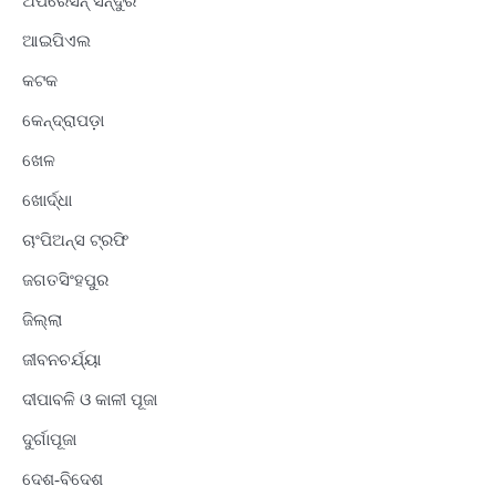
ଅପରେସନ୍ ସିନ୍ଦୁର
ଆଇପିଏଲ
କଟକ
କେନ୍ଦ୍ରାପଡ଼ା
ଖେଳ
ଖୋର୍ଦ୍ଧା
ଚାଂପିଅନ୍ସ ଟ୍ରଫି
ଜଗତସିଂହପୁର
ଜିଲ୍ଲା
ଜୀବନଚର୍ଯ୍ୟା
ଦୀପାବଳି ଓ କାଳୀ ପୂଜା
ଦୁର୍ଗାପୂଜା
ଦେଶ-ବିଦେଶ