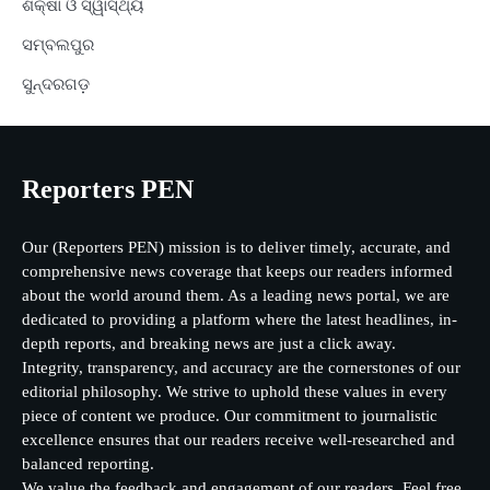
ଶିକ୍ଷା ଓ ସ୍ୱାସ୍ଥ୍ୟ
ସମ୍ବଲପୁର
ସୁନ୍ଦରଗଡ଼
Reporters PEN
Our (Reporters PEN) mission is to deliver timely, accurate, and
comprehensive news coverage that keeps our readers informed
about the world around them. As a leading news portal, we are
dedicated to providing a platform where the latest headlines, in-
depth reports, and breaking news are just a click away.
Integrity, transparency, and accuracy are the cornerstones of our
editorial philosophy. We strive to uphold these values in every
piece of content we produce. Our commitment to journalistic
excellence ensures that our readers receive well-researched and
balanced reporting.
We value the feedback and engagement of our readers. Feel free