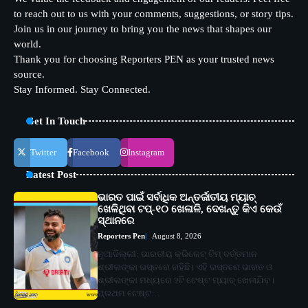
to reach out to us with your comments, suggestions, or story tips.
Join us in our journey to bring you the news that shapes our
world.
Thank you for choosing Reporters PEN as your trusted news
source.
Stay Informed. Stay Connected.
Get In Touch
Twitter
Facebook
Instagram
Latest Post
ଭାରତ ପାଇଁ ସର୍ବାଧିକ ଅନ୍ତର୍ଜାତୀୟ ମ୍ୟାଚ୍
ଖେଳିଥିବା ଟପ୍-୧୦ ଖେଳାଳି, ଦେଖନ୍ତୁ କିଏ କେଉଁ
ସ୍ଥାନରେ
Reporters Pen
August 8, 2026
ନୂଆଦିଲ୍ଲୀ: ଭାରତୀୟ କ୍ରିକେଟ୍ ଟିମ୍ ବର୍ତ୍ତମାନ
ଶ୍ରୀଲଙ୍କା ଗସ୍ତରେ ରହିଛି। ଏହି ଗସ୍ତରେ ଭାରତ ଓ
ଶ୍ରୀଲଙ୍କା ମଧ୍ୟରେ ୨ଟି ଟେଷ୍ଟ ମ୍ୟାଚ୍ ଖେଳାଯିବ।
ପ୍ରଥମ ଟେଷ୍ଟ…