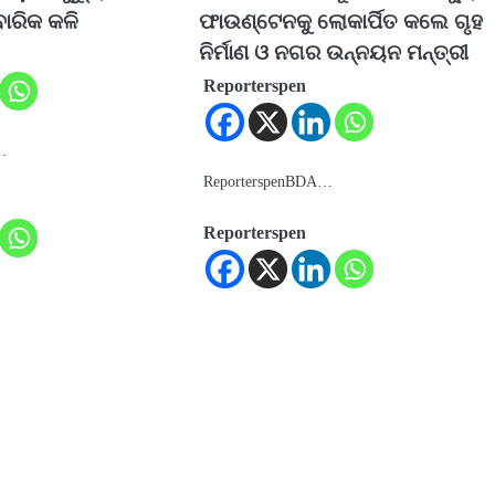
ବାରିକ କଳି
ଫାଉଣ୍ଟେନକୁ ଲୋକାର୍ପିତ କଲେ ଗୃହ
ନିର୍ମାଣ ଓ ନଗର ଉନ୍ନୟନ ମନ୍ତ୍ରୀ
Reporterspen
…
ReporterspenBDA…
Reporterspen