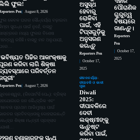
ଏହାର
ଲିଲି ଫୁଲ!
ଅସୁସ୍ଥ
ପୌରାଣିକ
ହେବାରୁ
Reporters Pen
August 8, 2026
ଗୁରୁତ୍ୱ
ରୋକିବା
ଫୁଲ କେବଳ ଘରର ସୌନ୍ଦର୍ଯ୍ୟ ବଢ଼ାଇବା
ବିଷୟରେ
ପାଇଁ, ଏହି
କିମ୍ବା ସୁଗନ୍ଧ ପାଇଁ ନୁହେଁ, ବାସ୍ତୁ
ଜାଣନ୍ତୁ।
ଟିପ୍ସଗୁଡ଼ିକୁ
ଶାସ୍ତ୍ରରେ ମଧ୍ୟ ଫୁଲର ବିଶେଷ
Reporters
ଅନୁସରଣ
ମହତ୍ତ୍ୱ ରହିଛି। ବାସ୍ତୁ ମତ ଅନୁଯାୟୀ,
Pen
କରନ୍ତୁ
ଘରେ…
October 17,
Reporters Pen
‘ଭବିଷ୍ୟତ ପିଢିର ଆକାଂକ୍ଷାକୁ
2025
October 17,
ପୂରଣ କରିବା ଲାଗି ଶିକ୍ଷା
2025
ବ୍ୟବସ୍ଥାରେ ପରିବର୍ତ୍ତନ
ଜରୁରୀ’
ଜୀବନଚର୍ଯ୍ୟା
ଦୀପାବଳି ଓ କାଳୀ
Reporters Pen
August 7, 2026
ପୂଜା
Diwali
ଭୁବନେଶ୍ୱର, (ରିପୋର୍ଟର୍ସ ପେନ୍‌): ବ୍ରିକ୍ସ
2025:
ସହଯୋଗରେ ଜନ କୈନ୍ଦ୍ରିକ ଏବଂ
ଦୀପାବଳିରେ
ମାନବତା ପ୍ରଥମ ଆଭିମୁଖ୍ୟ ପାଇଁ
ଦେବୀ
ଭାରତର ପ୍ରତିବଦ୍ଧତାକୁ ଦୋହରାଇଛନ୍ତି
ଲକ୍ଷ୍ମୀଙ୍କୁ
କେନ୍ଦ୍ର ଶିକ୍ଷା ମନ୍ତ୍ରୀ ପ୍ରହ୍ଲାଦ
ସନ୍ତୁଷ୍ଟ
ଯୋଶୀ…
କରିବା ପାଇଁ,
୨୨ଜଣ ବୁଣାକାରଙ୍କୁ ସନ୍ଥ