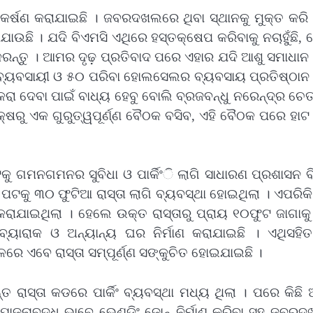
୍ଷଣ କରାଯାଇଛି । ଜବରଦଖଲରେ ଥିବା ସ୍ଥାନକୁ ମୁକ୍ତ କରି ପା
ାଉଛି । ଯଦି ବିଏମସି ଏଥିରେ ହସ୍ତକ୍ଷେପ କରିବାକୁ ନଚାହୁଁଛି,
ର କରନ୍ତୁ । ଆମର ଦୃଢ଼ ପ୍ରତିବାଦ ପରେ ଏହାର ଯଦି ଆଶୁ ସମାଧାନ
୍ୟବସାୟୀ ଓ ୫୦ ପରିବା ହୋଲସେଲର ବ୍ୟବସାୟ ପ୍ରତିଷ୍ଠାନ 
ଡାକରା ଦେବା ପାଇଁ ବାଧ୍ୟ ହେବୁ ବୋଲି ବ୍ରଜବନ୍ଧୁ ନରେନ୍ଦ୍ର ଚେ
୍ଷରୁ ଏକ ଗୁରୁତ୍ୱପୂର୍ଣ୍ଣ ବୈଠକ ବସିବ, ଏହି ବୈଠକ ପରେ ହାଟ
କୁ ଗମନଗମନର ସୁବିଧା ଓ ପାର୍କିଂି ଲାଗି ସାଧାରଣ ପ୍ରଶାସନ 
ଟକୁ ୩୦ ଫୁଟିଆ ରାସ୍ତା ଲାଗି ବ୍ୟବସ୍ଥା ହୋଇଥିଲା । ଏପରିକି
ାଯାଇଥିଲା । ହେଲେ ଉକ୍ତ ରାସ୍ତାରୁ ପ୍ରାୟ ୧୦ଫୁଟ ଜାଗାକୁ 
ୟାରାକ ଓ ଅନ୍ୟାନ୍ୟ ଘର ନିର୍ମାଣ କରାଯାଇଛି । ଏଥିସହିତ 
େ ଏବେ ରାସ୍ତା ସମ୍ପୂର୍ଣ୍ଣ ସଙ୍କୁଚିତ ହୋଇଯାଇଛି ।
ତ ରାସ୍ତା କଡରେ ପାର୍କିଂ ବ୍ୟବସ୍ଥା ମଧ୍ୟ ଥିଲା । ପରେ କିଛି 
 ଯୋଜନାବଦ୍ଧ ଭାବେ ଭେଣ୍ଡିଂ ଜୋନ୍ ନିର୍ମାଣ କରିବା ସହ ଜବର