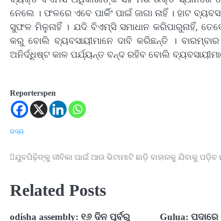
ନେଲେ । ଫଳରେ ଏବେ ପାର୍କିଂ ପାଇଁ ଜାଗା ନାହିଁ । ହାଟ ବ୍
ସୁଫଳ ମିଳୁନାହିଁ । ଯଦି ବିଏମ୍‌ସି ସମାଧାନ କରିପାରୁନାହିଁ, 
କରୁ ବୋଲି ବ୍ୟବସାୟୀମାନେ ଦାବି କରିଛନ୍ତି । ବାରମ୍ବା
ଅନିର୍ଦ୍ଧିଷ୍ଟ କାଳ ପର୍ଯ୍ୟନ୍ତ ବନ୍ଦ ରହିବ ବୋଲି ବ୍ୟବସାୟୀ
Reporterspen
ରାଜ୍ୟ
ଯୁବପିଢ଼ିଙ୍କୁ ଜୀବିକା ପାଇଁ ଆଉ ଭିଟାମାଟି ଛାଡ଼ି ବାହାରକୁ ଯିବାକୁ ପଡ଼ିବ ନା
Post
navigation
Related Posts
odisha assembly: ୧୬ ଦିନ ପୂର୍ବରୁ
Gulua: ପଦାରେ 