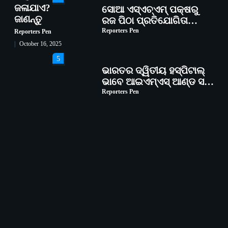
ଜଳାଯାଏ?
ସୋଆ ଏସ୍‌ଏଚ୍‌ଏମ୍ ପକ୍ଷରୁ
ଜାଣନ୍ତୁ
ରଜ ପିଠା ପ୍ରତିଯୋଗିତା
ଆୟୋଜିତ
Reporters Pen
Reporters Pen
October 16, 2025
5
ଭାରତର ଦ୍ୱିତୀୟ ହସ୍ପିଟାଲ୍
ଭାବେ ଆଇଏମ୍‌ଏସ୍ ଆଣ୍ଡ ସମ
ହସ୍ପିଟାଲ୍‌ରେ ଅତ୍ୟାଧୁନିକ
Reporters Pen
ଡିଜିସ୍କାନର ସ୍ଥାପନ
1
ସୋଆ ପକ୍ଷରୁ ରାୱେ
କାର୍ଯ୍ୟକ୍ରମ ଅଧୀନରେ ୧୧ଟି
ଗ୍ରାମରେ ୧୬ଟି କୃଷକ
Reporters Pen
ପ୍ରଶିକ୍ଷଣ କାର୍ଯ୍ୟକ୍ରମ
ଆୟୋଜିତ
2
ସୋଆର ୨୦ତମ ପ୍ରତିଷ୍ଠା
ଦିବସରେ ବିଶ୍ୱବିଦ୍ୟାଳୟର
ସଫଳତା, ଉତ୍କର୍ଷତା ଓ
Reporters Pen
ଅଗ୍ରଗତିର ସ୍ମୃତିଚାରଣ