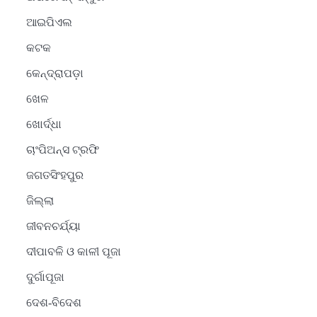
ଆଇପିଏଲ
କଟକ
କେନ୍ଦ୍ରାପଡ଼ା
ଖେଳ
ଖୋର୍ଦ୍ଧା
ଚାଂପିଅନ୍ସ ଟ୍ରଫି
ଜଗତସିଂହପୁର
ଜିଲ୍ଲା
ଜୀବନଚର୍ଯ୍ୟା
ଦୀପାବଳି ଓ କାଳୀ ପୂଜା
ଦୁର୍ଗାପୂଜା
ଦେଶ-ବିଦେଶ