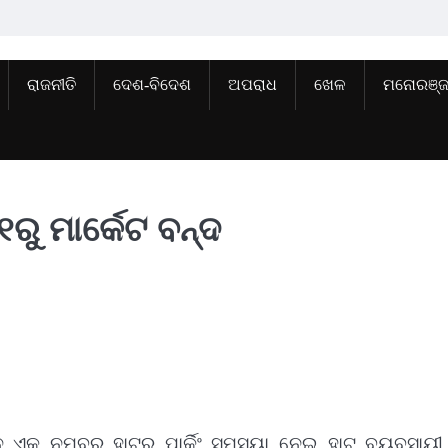
ରାଜନୀତି
ଦେଶ-ବିଦେଶ
ଅପରାଧ
ଖେଳ
ମନୋରଞ୍
୧ରୁ ମାର୍କେଟ ବନ୍ଦ
ନ ଏକ ନମ୍ବର ହାଟର ପାର୍କିଂ ସମସ୍ୟା ନେଇ ହାଟ ବ୍ୟବସାୟୀ