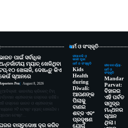
t
ଧର୍ମ ଓ ସଂସ୍କୃତି
ଭାରତ ପାଇଁ ସର୍ବାଧିକ
ଦୀପାବଳି ଓ
କାଳୀ ପୂଜା
ଅନ୍ତର୍ଜାତୀୟ ମ୍ୟାଚ୍ ଖେଳିଥିବା
ଧର୍ମ ଓ ସଂସ୍କୃତି
ଜୀବନଚର୍ଯ୍ୟା
Kids
ଟପ୍-୧୦ ଖେଳାଳି, ଦେଖନ୍ତୁ କିଏ
ଧର୍ମ ଓ
ସଂସ୍କୃତି
Health
କେଉଁ ସ୍ଥାନରେ
Mandar
during
Reporters Pen
August 8, 2026
Parvat:
Diwali:
ବିହାରର
ନୂଆଦିଲ୍ଲୀ: ଭାରତୀୟ କ୍ରିକେଟ୍ ଟିମ୍
ଆପଣଙ୍କ
ଏହି ପର୍ବତ
ବର୍ତ୍ତମାନ ଶ୍ରୀଲଙ୍କା ଗସ୍ତରେ ରହିଛି।
ପିଲାକୁ
ସମୁଦ୍ର
ଏହି ଗସ୍ତରେ ଭାରତ ଓ ଶ୍ରୀଲଙ୍କା
ବାଣର
ମଧ୍ୟରେ ୨ଟି ଟେଷ୍ଟ ମ୍ୟାଚ୍ ଖେଳାଯିବ।
ମନ୍ଥନର
ଶବ୍ଦ ଏବଂ
ପ୍ରଥମ ଟେଷ୍ଟ…
ସ୍ଥାନ
ପ୍ରଦୂଷଣ
ଥିଲା।
ଘରର ବାସ୍ତୁଦୋଷ ଦୂର କରିବ
ଯୋଗୁଁ