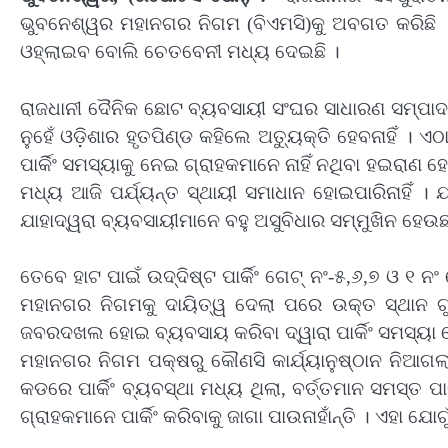
ଭୁବନେଶ୍ୱର ମହାନଗର ନିଗମ (ବିଏମସି)କୁ ଅବଗତ କରିଛି ।
ଓହ୍ଲାଇବ ବୋଲି ଚେତବେନୀ ମଧ୍ୟ ଦେଇଛି ।
ରାଜଧାନୀ ଦୈନିକ ଛୋଟ ବ୍ୟବସାୟୀ ସଂଘର ସାଧାରଣ ସମ୍ପାଦକ ବ
ନୁହେଁ ଓଡ଼ିଶାର ହୃତପିଣ୍ଡ କହିଲେ ଅତ୍ୟୁକ୍ତି ହେବନାହିଁ ।
ପାର୍କିଂ ସମସ୍ୟାକୁ ନେଇ ଗ୍ରାହକମାନେ ନାହିଁ ନଥିବା ହଇରାଣ ହେ
ମଧ୍ୟ ଆଜି ପର୍ଯ୍ୟନ୍ତ ସ୍ଥାୟୀ ସମାଧାନ ହୋଇପାରିନାହିଁ । ଯ
ଯାହାଦ୍ୱରା ବ୍ୟବସାୟୀମାନେ ବହୁ ଅସୁବିଧାର ସମ୍ମୁଖିନ ହେଉଛନ
ତେବେ ହାଟ ପାଇଁ ଉଦ୍ଦିଷ୍ଟ ପାର୍କିଂ ଗେଟ୍ ନଂ-୫,୬,୭ ଓ ୧ ନଂ
ମହାନଗର ନିଗମକୁ ଦାୟିତ୍ୱ ଦେଲା ପରେ ଉକ୍ତ ସ୍ଥାନ ଗୁଡ
ଜବରଦଖଲ ହୋଇ ବ୍ୟବସାୟ କରିବା ଦ୍ୱାରା ପାର୍କିଂ ସମସ୍ୟା
ମହାନଗର ନିଗମ ପକ୍ଷରୁ କୌଣସି କାର୍ଯ୍ୟାନୁଷ୍ଠାନ ନିଆଗଲା ନ
କଡରେ ପାର୍କିଂ ବ୍ୟବସ୍ଥା ମଧ୍ୟ ଥିଲା, ବର୍ତ୍ତମାନ ସମସ୍ତ 
ଗ୍ରାହକମାନେ ପାର୍କିଂ କରିବାକୁ ଜାଗା ପାଉନାହାଁନ୍ତି । ଏହା ଯୋ