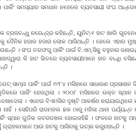
 ପାର୍କିଂ ସମସ୍ୟାର ସମଧାନ ନହେଲେ ବ୍ୟବସାୟୀ ସଂଘ ଆନ୍ଦୋ
୍ରଜବନ୍ଧୁ ନରେନ୍ଦ୍ର କହିଛନ୍ତି, ୟୁନିଟ୍‌-୧ ହାଟ ଖାଲି ଭୁବନ
 ଏଠାକୁ ଦୈନିକ ହଜାର ହଜାର ଲୋକ ଆସିଥାନ୍ତି । ହେଲେ ଏହାର ମୁ
ଉଛନ୍ତି । ସଂଘ ତରଫରୁ ପାର୍କିଂ ପାଇଁ ବି.ଏମ୍‌.ସିକୁୁ ବହୁବାର ଜଣା
ାହାଦ୍ୱାରା କି ହାଟ ଭିତରେ ବ୍ୟବସାୟୀମାନେ ହାତ ବାନ୍ଧି ବସିଛନ
୍ତି ।
 ଗେଟ୍ ସାମ୍ନା ପାର୍କିଂ ପାଇଁ ୧୯୮୪ ମସିହାରେ ସାଧାରଣ ପ୍ରସାଶନ 
ିକରେ ପାର୍କିଂ ହେଉଥିଲା । ୨୦୦୮ ମସିହାରେ ଉକ୍ତ ସ୍ଥାନ ଗ
 ଦେଖାଦେଲା । ଏନେଇ ବିଏମସିର ଦୃଷ୍ଟି ଆକର୍ଷଣ କରାଯାଇଥିଲେ
ାହିଁ । ସେହିପରି ରାଜମହଲ ଛକ ଠାରୁ ମହିଳା ଥାନା ପର୍ଯ୍ୟନ୍ତ ର
ପାର୍କିଂ ସ୍ଥାନ ଗୁଡିକ ଜବରଦଖଲ ହୋଇରହିଛି । ଫଳରେ ହାଟକୁ ଆସ
ଗୁଁ ଗ୍ରାହକମାନେ ଆଉ ହାଟକୁ ଆସିବାକୁ ଇଚ୍ଛା କରୁନାହାନ୍ତି ।