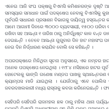
ଏନେଇ ଆଜି ସଂଘ ପକ୍ଷରୁ ବିଏମସି କମିଶନରଙ୍କ ଦୃଷ୍ଟି ଆକର
ସମସ୍ୟାର ସମାଧାନ ପାଇଁ ପଦକ୍ଷେପ ନେବାକୁ ବିଏମସିକୁ କୁହାଯ
ପୂର୍ବପରି ସାଧାରଣ ପ୍ରସାଶନ ବିଭାଗକୁ ଦାୟିତ୍ୱ ହସ୍ତାନ୍ତ
ଆମେ ଆଗାମୀ ଦିନରେ ୩୦୦୦ ବ୍ୟବସାୟୀ, ୧୫୦୦ ପରିବା ବ
ରଖିବା ସହ ଆସନ୍ତା ୧ ତାରିଖ ଠାରୁ ଅନିର୍ଦ୍ଧିଷ୍ଟ କାଳ ବନ୍ଦ 
ଦେଇଛନ୍ତି । ତେବେ ଆସନ୍ତା ଗୁରୁବାର ଦିନ ହାଟ ମହାସଂଘ ପକ
ନେଇ ଦିନ ନିର୍ଦ୍ଧାରଣ କରାଯିବ ବୋଲି ସେ କହିଛନ୍ତି ।
ଅପରପକ୍ଷରେ ମିଳିଥିବା ସୂଚନା ଅନୁସାରେ, ଏକ ନମ୍ବର ହାଟ
ଅନେକ ପପକ୍ଷେପ ନେଇଥିଲା । ୧୯୮୪ ମସିହାରେ ହାଟର ପୂର୍ବ ପ
ହୋଟେଲକୁ ଭାଙ୍ଗି ଗଣେଷ ମଣ୍ଡପ ପାଖକୁ ସ୍ଥାନାନ୍ତରଣ କର
କ୍ୟାମ୍ପସ ମାଡି ଯାଇଥିଲା । ଯେଉଁଠାରୁ ଏବେ ପୋଲିସ ବ୍
ଜବରଦଖଲକାରୀ ମଧ୍ୟ ରାସ୍ତାକୁ କବଜା କରିନେଇଛନ୍ତି । ଫଳର
ସେହିପରି ସେହିପରି ରାଜମହଲ ଛକ ଠାରୁ ମହିଳା ଥାନା ପର୍ଯ୍ୟନ୍
ବ୍ୟକ୍ତି ବିଏମସି ଅଧିକାରୀଙ୍କ ସହ ମିଶି ଉକ୍ତ ସ୍ଥାନରେ