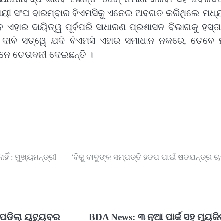
ୟବସାୟୀ ସଂଘ ବାରମ୍ବାର ବିଏମସିକୁ ଏନେଇ ଅବଗତ କରିଥିଲେ ମଧ୍ୟ
ତେବେ ଏହାର ଦାୟିତ୍ୱ ପୂର୍ବପରି ସାଧାରଣ ପ୍ରଶାସନ ବିଭାଗକୁ ହସ୍ତ
ର ଦାବି ସତ୍ୱେ ଯଦି ବିଏମସି ଏହାର ସମାଧାନ ନକରେ, ତେବେ ହ
ମାନେ ଚେତାବନୀ ଦେଇଛନ୍ତି ।
ହିଁ : ମୁଖ୍ୟମନ୍ତ୍ରୀ
‘ବିଜୁ ବାବୁଙ୍କ ସମ୍ପତ୍ତି ହଡପ ପାଇଁ ଷଡଯନ୍ତ୍ର ଚାଲ
ପଡ଼ିଲା ୟୁଟ୍ୟୁବର
BDA News: ୩ ନୂଆ ପାର୍କ ସହ ମ୍ୟୁଜ