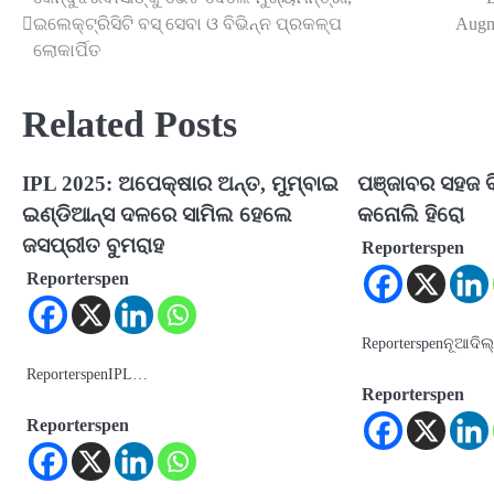
Post
ଇଲେକ୍ଟ୍ରିସିଟି ବସ୍‌ ସେବା ଓ ବିଭିନ୍ନ ପ୍ରକଳ୍ପ
Augme
navigation
ଲୋକାର୍ପିତ
Related Posts
IPL 2025: ଅପେକ୍ଷାର ଅନ୍ତ, ମୁମ୍ବାଇ
ପଞ୍ଜାବର ସହଜ ବ
ଇଣ୍ଡିଆନ୍ସ ଦଳରେ ସାମିଲ ହେଲେ
କନୋଲି ହିରୋ
ଜସପ୍ରୀତ ବୁମରାହ
Reporterspen
Reporterspen
Reporterspenନୂଆଦିଲ
ReporterspenIPL…
Reporterspen
Reporterspen