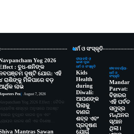
t
ଧର୍ମ ଓ ସଂସ୍କୃତି
Navpancham Yog 2026
ଦୀପାବଳି ଓ
କାଳୀ ପୂଜା
Effect : ବୁଧ-ଶନିଙ୍କ
ଧର୍ମ ଓ ସଂସ୍କୃତି
ଜୀବନଚର୍ଯ୍ୟା
Kids
ନବପଞ୍ଚମ ଦୃଷ୍ଟି ଯୋଗ: ଏହି
ଧର୍ମ ଓ
ସଂସ୍କୃତି
Health
୪ ରାଶିଙ୍କୁ ମିଳିପାରେ ବଡ଼
Mandar
during
ଆର୍ଥିକ ଲାଭ
Parvat:
Diwali:
Reporters Pen
August 7, 2026
ବିହାରର
ଆପଣଙ୍କ
ଏହି ପର୍ବତ
Navpancham Yog 2026 Effect : ବୈଦିକ
ପିଲାକୁ
ସମୁଦ୍ର
ଜ୍ୟୋତିଷ ଶାସ୍ତ୍ର ଅନୁସାରେ ଅଗଷ୍ଟ
ବାଣର
ମନ୍ଥନର
ମାସରେ ବୁଦ୍ଧିର କାରକ ବୁଧ ଏବଂ
ଶବ୍ଦ ଏବଂ
ନ୍ୟାୟର କାରକ ଶନି ଏକ ବିଶେଷ…
ସ୍ଥାନ
ପ୍ରଦୂଷଣ
ଥିଲା।
Shiva Mantras Sawan
ଯୋଗୁଁ