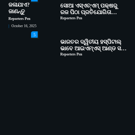
ଜଳାଯାଏ?
ସୋଆ ଏସ୍‌ଏଚ୍‌ଏମ୍ ପକ୍ଷରୁ
ଜାଣନ୍ତୁ
ରଜ ପିଠା ପ୍ରତିଯୋଗିତା
ଆୟୋଜିତ
Reporters Pen
Reporters Pen
October 16, 2025
5
ଭାରତର ଦ୍ୱିତୀୟ ହସ୍ପିଟାଲ୍
ଭାବେ ଆଇଏମ୍‌ଏସ୍ ଆଣ୍ଡ ସମ
ହସ୍ପିଟାଲ୍‌ରେ ଅତ୍ୟାଧୁନିକ
Reporters Pen
ଡିଜିସ୍କାନର ସ୍ଥାପନ
1
ସୋଆ ପକ୍ଷରୁ ରାୱେ
କାର୍ଯ୍ୟକ୍ରମ ଅଧୀନରେ ୧୧ଟି
ଗ୍ରାମରେ ୧୬ଟି କୃଷକ
Reporters Pen
ପ୍ରଶିକ୍ଷଣ କାର୍ଯ୍ୟକ୍ରମ
ଆୟୋଜିତ
2
ସୋଆର ୨୦ତମ ପ୍ରତିଷ୍ଠା
ଦିବସରେ ବିଶ୍ୱବିଦ୍ୟାଳୟର
ସଫଳତା, ଉତ୍କର୍ଷତା ଓ
Reporters Pen
ଅଗ୍ରଗତିର ସ୍ମୃତିଚାରଣ