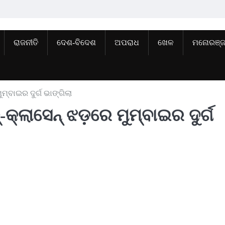
ରାଜନୀତି
ଦେଶ-ବିଦେଶ
ଅପରାଧ
ଖେଳ
ମନୋରଞ୍
ମ୍ବାଇର ଦୁର୍ଗ ଭାଙ୍ଗିଲା
୍ଲାସେନ୍‌ ଝଡ଼ରେ ମୁମ୍ବାଇର ଦୁର୍ଗ