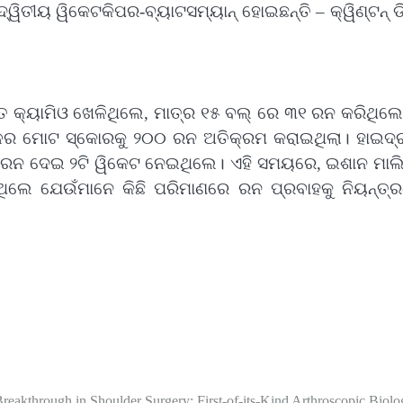
ତୀୟ ୱିକେଟକିପର-ବ୍ୟାଟସମ୍ୟାନ୍‌ ହୋଇଛନ୍ତି – କ୍ୱିଣ୍ଟନ୍‌ ଡି
ୁତ କ୍ୟାମିଓ ଖେଳିଥିଲେ, ମାତ୍ର ୧୫ ବଲ୍‌ ରେ ୩୧ ରନ କରିଥିଲ
ଦଳର ମୋଟ ସ୍କୋରକୁ ୨୦୦ ରନ ଅତିକ୍ରମ କରାଇଥିଲା। ହାଇଦ୍ର
୪ ରନ ଦେଇ ୨ଟି ୱିକେଟ ନେଇଥିଲେ। ଏହି ସମୟରେ, ଇଶାନ ମାଲି
 ଥିଲେ ଯେଉଁମାନେ କିଛି ପରିମାଣରେ ରନ ପ୍ରବାହକୁ ନିୟନ୍ତ୍
reakthrough in Shoulder Surgery: First-of-its-Kind Arthroscopic Biolo