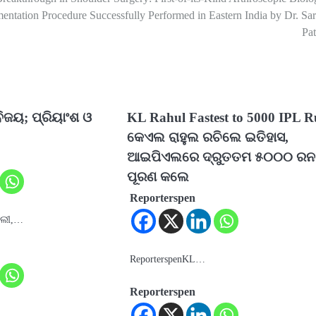
ntation Procedure Successfully Performed in Eastern India by Dr. Sa
Pat
ିଜୟ; ପ୍ରିୟାଂଶ ଓ
KL Rahul Fastest to 5000 IPL R
କେଏଲ ରାହୁଲ ରଚିଲେ ଇତିହାସ,
ଆଇପିଏଲରେ ଦ୍ରୁତତମ ୫୦୦୦ ରନ
ପୂରଣ କଲେ
Reporterspen
୍ଲୀ,…
ReporterspenKL…
Reporterspen