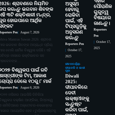
ଏହାର
2026: ଶ୍ରାବଣରେ ନିୟମିତ
ଅସୁସ୍ଥ
ପୌରାଣିକ
ଜପ କରନ୍ତୁ ଭଗବାନ ଶିବଙ୍କ
ହେବାରୁ
ଗୁରୁତ୍ୱ
ଏହି ୩ଟି ଶକ୍ତିଶାଳୀ ମନ୍ତ୍ର,
ରୋକିବା
ବିଷୟରେ
ଦୂର ହୋଇପାରେ ଆର୍ଥିକ
ପାଇଁ, ଏହି
ଜାଣନ୍ତୁ।
ସଙ୍କଟ
ଟିପ୍ସଗୁଡ଼ିକୁ
Reporters
ଅନୁସରଣ
Reporters Pen
August 7, 2026
Pen
କରନ୍ତୁ
Shiva Mantras Sawan 2026: ଶ୍ରାବଣ
October 17,
Reporters Pen
ମାସ ଭଗବାନ ଶିବଙ୍କ ଅତ୍ୟନ୍ତ ପ୍ରିୟ
2025
ମାସ ବୋଲି ଧାର୍ମିକ ବିଶ୍ୱାସ ରହିଛି। ଏହି
October 17,
ପବିତ୍ର ମାସରେ ଭକ୍ତିଭାବର ସହ
2025
ମହାଦେବଙ୍କ…
ଜୀବନଚର୍ଯ୍ୟା
ଦୀପାବଳି ଓ କାଳୀ
୨୦୨୭ ବିଶ୍ୱକପ ପାଇଁ ରବି
ପୂଜା
ଶାସ୍ତ୍ରୀଙ୍କ ଟିମ୍, ଆକାଶ
Diwali
ଚୋପ୍ରା ଦେଲେ ୧୦ରୁ ୮ ମାର୍କ
2025:
ଦୀପାବଳିରେ
Reporters Pen
August 6, 2026
ଦେବୀ
୨୦୨୭ ମସିହାର ଆଇସିସି ଦିନିକିଆ
ଲକ୍ଷ୍ମୀଙ୍କୁ
ବିଶ୍ୱକପ ଦକ୍ଷିଣ ଆଫ୍ରିକା, ଜିମ୍ବାୱେ
ସନ୍ତୁଷ୍ଟ
ଓ ନାମିବିଆରେ ଅକ୍ଟୋବର-ନଭେମ୍ବର
କରିବା ପାଇଁ,
ମାସରେ ଆୟୋଜିତ ହେବ। ଟୁର୍ଣ୍ଣାମେଣ୍ଟକୁ