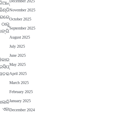
December 2025
ିଆନ୍‌
ତେଜିବ : ଉତ୍କଳ ସାମ୍ବାଦିକ ସଂଘ
Reporters Pen
ିଣ୍ଡି
November 2025
ଭରରେ
October 2025
 ଠାରୁ
September 2025
ାଙ୍ଗି
August 2025
July 2025
June 2025
ଶିକାର
May 2025
ସିପ୍‌
ର ଶତକ
April 2025
March 2025
February 2025
January 2025
ଳାଳି
 ଏହା
December 2024