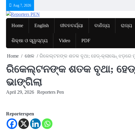
Skip
Aug 7, 2026
to
content
Home
English
ଜୀବନଚର୍ଯ୍ୟା
ବାଣିଜ୍ୟ
ରାଜ୍ୟ
ଶିକ୍ଷା ଓ ସ୍ୱାସ୍ଥ୍ୟ
Video
PDF
Home
ଖେଳ
ରିକେଲ୍ଟନଙ୍କ ଶତକ ବୃଥା; ହେଡ୍‌-କ୍ଲାସେନ୍‌ ଝଡ଼ରେ ମୁ
ରିକେଲ୍ଟନଙ୍କ ଶତକ ବୃଥା; ହେଡ୍‌-କ
ଭାଙ୍ଗିଲା
April 29, 2026
Reporters Pen
Reporterspen