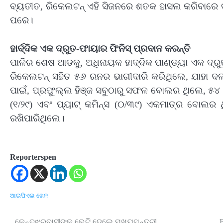
ବ୍ୟତୀତ, ରିକେଲଟନ୍‌ ଏହି ସିଜନରେ ଶତକ ହାସଲ କରିବାରେ ଦ୍ୱି
ପରେ।
ହାର୍ଦ୍ଦିକ ଏକ ଦ୍ରୁତ-ଫାୟାର ଫିନିସ୍‌ ପ୍ରଦାନ କରନ୍ତି
ପାଳିର ଶେଷ ଆଡକୁ, ଅଧିନାୟକ ହାଦ୍ଦିକ ପାଣ୍ଡ୍ୟା ଏକ ଦ୍ର
ରିକେଲଟନ୍‌ ସହିତ ୫୬ ରନର ଭାଗୀଦାରି କରିଥିଲେ, ଯାହା 
ପାଇଁ, ପ୍ରଫୁଲ୍ଲ ହିଞ୍ଜ ସବୁଠାରୁ ସଫଳ ବୋଲର ଥିଲେ, ୫
(୧/୨୯) ଏବଂ ପ୍ୟାଟ୍‌ କମିନ୍ସ (୦/୩୯) ଏକମାତ୍ର ବୋଲର
ରଖିପାରିଥିଲେ।
Reporterspen
ଆଇପିଏଲ
ଖେଳ
କେନ୍ଦୁଝରବାସୀଙ୍କୁ ଭେଟି ଦେଲେ ମୁଖ୍ୟମନ୍ତ୍ରୀ,
B