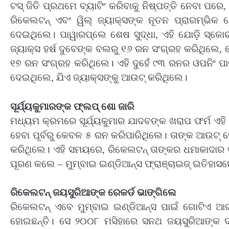
ଟସ୍‌ ଜିତି ପ୍ରଥମେ ବ୍ୟାଟିଂ କରିବାକୁ ନିଷ୍ପତ୍ତି ନେବା ପ
ରିକେଲଟନ୍‌ ଏବଂ ୱିଲ୍‌ ଜ୍ୟାକ୍ସଙ୍କ ନୂତନ ପ୍ରାରମ୍ଭିକ ଯ
ଦେଇଥିଲେ। ପାୱାରପ୍ଲେ ଶେଷ ସୁଦ୍ଧା, ଏହି ଯୋଡ଼ି ସ୍କୋ
ଜ୍ୟାକ୍ସ ହର୍ଷ ଦୁବେଙ୍କ ବଲରୁ ୧୬ ରନ ସଂଗ୍ରହ କରିଥିଲେ,
୧୭ ରନ ସଂଗ୍ରହ କରିଥିଲେ। ଏହି ଦୁହେଁ ୯୩ ରନର ଓପନିଂ ପାର୍
ଦେଇଥିଲେ, ଯିଏ ଜ୍ୟାକ୍ସଙ୍କୁ ଆଉଟ୍‌ କରିଥିଲେ।
ସୂର୍ଯ୍ୟକୁମାରଙ୍କ ଫ୍ଲପ୍‌ ଶୋ ଜାରି
ମଧ୍ୟମ କ୍ରମରେ ସୂର୍ଯ୍ୟକୁମାର ଯାଦବଙ୍କ ଖରାପ ଫର୍ମ ଏହି 
ହେବା ପୂର୍ବରୁ କେବଳ ୫ ରନ କରିପାରିଥିଲେ। ତାଙ୍କ ଆଉଟ୍‌ ହ
କରିଥିଲେ। ଏହି ସମୟରେ, ରିକେଲଟନ୍‌ ତାଙ୍କର ଧମାକାଦାର ବ
ପୂରଣ କଲେ – ମୁମ୍ବାଇ ଇଣ୍ଡିଆନ୍ସ ଫ୍ରାଞ୍ଚାଇଜ୍‌ ଇତିହା
ରିକେଲଟନ୍‌ ଜୟସୁରିଆଙ୍କ ରେକର୍ଡ ଭାଙ୍ଗିଲେ
ରିକେଲଟନ୍‌ ଏବେ ମୁମ୍ବାଇ ଇଣ୍ଡିଆନ୍ସ ପାଇଁ ଗୋଟିଏ ଆଇ
ହୋଇଛନ୍ତି। ସେ ୨୦୦୮ ମସିହାରେ ସନଥ ଜୟସୁରିଆଙ୍କ ଦ୍ୱା