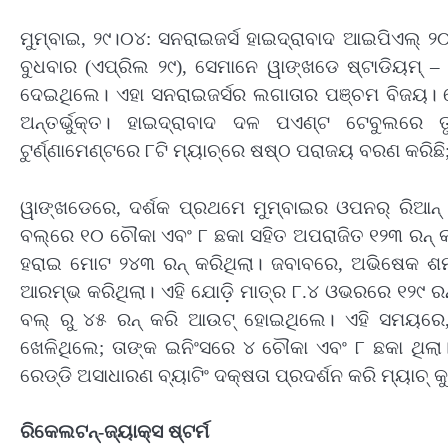
ମୁମ୍ବାଇ, ୨୯।୦୪: ସନରାଇଜର୍ସ ହାଇଦ୍ରାବାଦ ଆଇପିଏଲ୍‌ ୨
ବୁଧବାର (ଏପ୍ରିଲ ୨୯), ସେମାନେ ୱାଙ୍ଖଡେ ଷ୍ଟାଡିୟମ୍‌
ଦେଇଥିଲେ। ଏହା ସନରାଇଜର୍ସର ଲଗାତାର ପଞ୍ଚମ ବିଜୟ। ସେ
ଅନ୍ତର୍ଭୁକ୍ତ। ହାଇଦ୍ରାବାଦ ଦଳ ପଏଣ୍ଟ ଟେବୁଲରେ ତ
ଟୁର୍ଣ୍ଣାମେଣ୍ଟରେ ୮ଟି ମ୍ୟାଚ୍‌ରେ ଷଷ୍ଠ ପରାଜୟ ବରଣ କରିଛ
ୱାଙ୍ଖଡେରେ, ଦର୍ଶକ ପ୍ରଥମେ ମୁମ୍ବାଇର ଓପନର୍‌ ରିଆନ୍
ବଲ୍‌ରେ ୧୦ ଚୌକା ଏବଂ ୮ ଛକା ସହିତ ଅପରାଜିତ ୧୨୩ ରନ୍‌ କ
ହରାଇ ମୋଟ ୨୪୩ ରନ୍‌ କରିଥିଲା। ଜବାବରେ, ଅଭିଷେକ ଶର୍ମା
ଆରମ୍ଭ କରିଥିଲା। ଏହି ଯୋଡ଼ି ମାତ୍ର ୮.୪ ଓଭରରେ ୧୨୯ ରନ
ବଲ୍‌ ରୁ ୪୫ ରନ୍‌ କରି ଆଉଟ୍‌ ହୋଇଥିଲେ। ଏହି ସମୟରେ, 
ଖେଳିଥିଲେ; ତାଙ୍କ ଇନିଂସରେ ୪ ଚୌକା ଏବଂ ୮ ଛକା ଥିଲା। 
ରେଡ୍ଡି ଅସାଧାରଣ ବ୍ୟାଟିଂ ଦକ୍ଷତା ପ୍ରଦର୍ଶନ କରି ମ୍ୟାଚ୍‌ 
ରିକେଲଟନ୍‌-ଜ୍ୟାକ୍ସ ଷ୍ଟର୍ମ