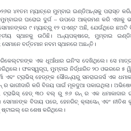
୦୨୬ର ୪୧ତମ ମ୍ୟାଚ୍‌ରେ ମୁମ୍ବାଇ ଇଣ୍ଡିଆନ୍ସକୁ ପରାସ୍ତ କରି
 – ମୁମ୍ବାଇର ଘରୋଇ ଦୁର୍ଗ – ଉପରେ ଆକ୍ରମଣ କରି ଏହାକୁ ଭା
ମାନଙ୍କର ୯ ମ୍ୟାଚ୍‌ରୁ ୧୨ ପଏଣ୍ଟ ଅଛି, ଯେଉଁଥିରେ ଛଅଟି 
ୃତୀୟ ସ୍ଥାନକୁ ଉଠିଛି। ଅନ୍ୟପକ୍ଷରେ, ମୁମ୍ବାଇ ଇଣ୍ଡି
ି; ସେମାନେ ବର୍ତ୍ତମାନ ନବମ ସ୍ଥାନରେ ଅଛନ୍ତି।
‌ ରିକେଲ୍ଟନଙ୍କ ଏକ ଧୂଆଁଧାର ଇନିଂସ ଦେଖିଥିଲେ। ସେ ମାତ୍
ରିଥିଲେ। ଫଳସ୍ୱରୂପ, ମୁମ୍ବାଇ ନିର୍ଦ୍ଧାରିତ ୨୦ ଓଭରରେ ୫ ୱି
 ଏବଂ ଟ୍ରାଭିସ୍‌ ହେଡ୍‌ଙ୍କ ସୌଜନ୍ୟରୁ ସନରାଇଜର୍ସ ଏକ ଧମା
୍‌ ର ଭାଗୀଦାରି କରି ବିଜୟ ପାଇଁ ମୂଳଦୁଆ ପକାଇଥିଲା। ଅଭିଷ
ଟ୍ରାଭିସ୍‌ ହେଡ୍‌ ୩୦ ବଲ୍‌ ରୁ ୭୬ ରନ୍‌ ର ଏକ ଧମାକାଦାର 
ସେମାନଙ୍କ ବିଦାୟ ପରେ, ହେନରିଚ୍‌ କ୍ଲାସେନ୍‌ ଏବଂ ନୀତିଶ 
କୁ ଷ୍ଟାଇଲ୍‌ ରେ ଶେଷ କରିଥିଲେ।