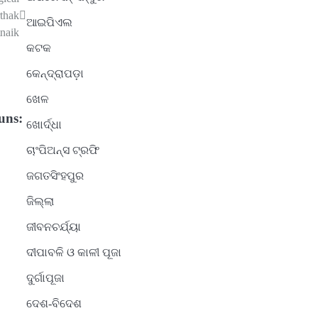
rthak
ଆଇପିଏଲ
naik
କଟକ
କେନ୍ଦ୍ରାପଡ଼ା
ଖେଳ
uns:
ଖୋର୍ଦ୍ଧା
ଚାଂପିଅନ୍ସ ଟ୍ରଫି
ଜଗତସିଂହପୁର
ଜିଲ୍ଲା
ଜୀବନଚର୍ଯ୍ୟା
ଦୀପାବଳି ଓ କାଳୀ ପୂଜା
ଦୁର୍ଗାପୂଜା
ଦେଶ-ବିଦେଶ