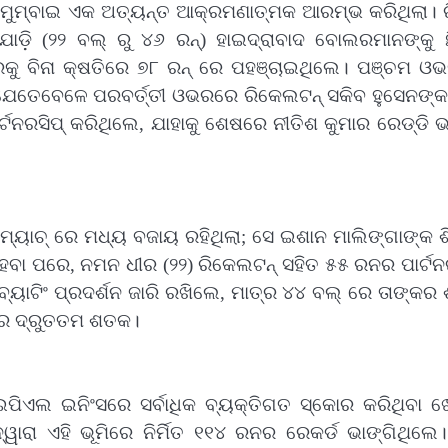
ରେ, ମୁମ୍ବାଇ ଏକ ଅତ୍ୟନ୍ତ ଆକ୍ରମଣାତ୍ମକ ଆରମ୍ଭ କରିଥିଲା। ର
ୋଡ଼ି (୨୨ ବଲ୍‌ ରୁ ୪୬ ରନ୍‌) ହାଇଦ୍ରାବାଦ ବୋଲରମାନଙ୍କୁ ଛ
ରକୁ ବିନା କ୍ଷତିରେ ୭୮ ରନ୍‌ ରେ ପହଞ୍ଚାଇଥିଲେ। ପଞ୍ଚମ ଓ
 ଯେତେବେଳେ ପରବର୍ତ୍ତୀ ଓଭରରେ ରିକେଲଟନ୍‌ ସକିବ ହୁସେନଙ୍କ
ଟନରସିପ୍‌ କରିଥିଲେ, ଯାହାକୁ ଶେଷରେ ନୀତିଶ କୁମାର ରେଡ୍ଡି ଭ
ମ୍ୟାଚ୍‌ ରେ ମଧ୍ୟ ବଜାୟ ରହିଥିଲା; ସେ ଇଶାନ ମାଲିଙ୍ଗାଙ୍କ 
େବା ପରେ, ନମନ ଧୀର (୨୨) ରିକେଲଟନ୍‌ ସହିତ ୫୫ ରନର ପାର୍ଟନର
୍ୟାଟିଂ ପ୍ରଦର୍ଶନ ଜାରି ରଖିଲେ, ମାତ୍ର ୪୪ ବଲ୍‌ ରେ ତାଙ୍କ
ସରେ ଦ୍ରୁତତମ ଶତକ।
ପିଏଲ ଇନିଂସରେ ସର୍ବାଧିକ ବ୍ୟକ୍ତିଗତ ସ୍କୋର କରିଥିବା ଖେ
ରା ଏହି ଭୂମିରେ ନିର୍ମିତ ୧୧୪ ରନର ରେକର୍ଡ ଭାଙ୍ଗିଥିଲେ।