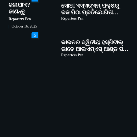
ଜଳାଯାଏ?
ସୋଆ ଏସ୍‌ଏଚ୍‌ଏମ୍ ପକ୍ଷରୁ
ଜାଣନ୍ତୁ
ରଜ ପିଠା ପ୍ରତିଯୋଗିତା
ଆୟୋଜିତ
Reporters Pen
Reporters Pen
October 16, 2025
5
ଭାରତର ଦ୍ୱିତୀୟ ହସ୍ପିଟାଲ୍
ଭାବେ ଆଇଏମ୍‌ଏସ୍ ଆଣ୍ଡ ସମ
ହସ୍ପିଟାଲ୍‌ରେ ଅତ୍ୟାଧୁନିକ
Reporters Pen
ଡିଜିସ୍କାନର ସ୍ଥାପନ
1
ସୋଆ ପକ୍ଷରୁ ରାୱେ
କାର୍ଯ୍ୟକ୍ରମ ଅଧୀନରେ ୧୧ଟି
ଗ୍ରାମରେ ୧୬ଟି କୃଷକ
Reporters Pen
ପ୍ରଶିକ୍ଷଣ କାର୍ଯ୍ୟକ୍ରମ
ଆୟୋଜିତ
2
ସୋଆର ୨୦ତମ ପ୍ରତିଷ୍ଠା
ଦିବସରେ ବିଶ୍ୱବିଦ୍ୟାଳୟର
ସଫଳତା, ଉତ୍କର୍ଷତା ଓ
Reporters Pen
ଅଗ୍ରଗତିର ସ୍ମୃତିଚାରଣ