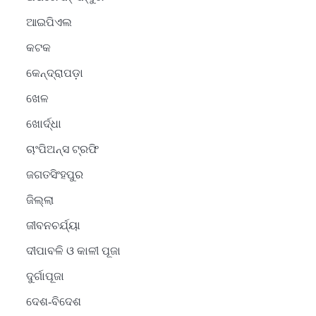
ଆଇପିଏଲ
କଟକ
କେନ୍ଦ୍ରାପଡ଼ା
ଖେଳ
ଖୋର୍ଦ୍ଧା
ଚାଂପିଅନ୍ସ ଟ୍ରଫି
ଜଗତସିଂହପୁର
ଜିଲ୍ଲା
ଜୀବନଚର୍ଯ୍ୟା
ଦୀପାବଳି ଓ କାଳୀ ପୂଜା
ଦୁର୍ଗାପୂଜା
ଦେଶ-ବିଦେଶ