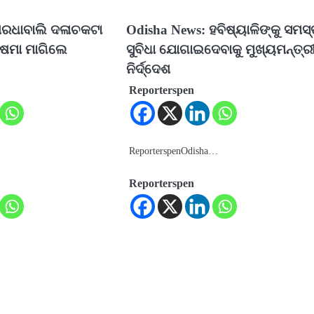
ଶରଧାବାଲି ଦଳାଚକଟା
Odisha News: ହବିଷ୍ୟାଳିଙ୍କୁ ସମସ
୍ଷମା ମାଗିଲେ
ସୁବିଧା ଯୋଗାଇଦେବାକୁ ମୁଖ୍ୟମନ୍ତ୍ର
ନିର୍ଦ୍ଦେଶ
Reporterspen
…
ReporterspenOdisha…
Reporterspen