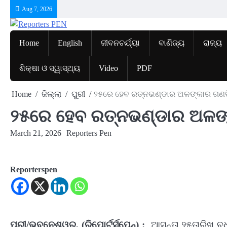
Skip
Aug 7, 2026
to
content
Home
English
ଜୀବନଚର୍ଯ୍ୟା
ବାଣିଜ୍ୟ
ରାଜ୍ୟ
ଶିକ୍ଷା ଓ ସ୍ୱାସ୍ଥ୍ୟ
Video
PDF
Home
ଜିଲ୍ଲା
ପୁରୀ
୨୫ରେ ହେବ ରତ୍ନଭଣ୍ଡାର ଅଳଙ୍କାର ଗଣତ
୨୫ରେ ହେବ ରତ୍ନଭଣ୍ଡାର ଅଳଙ
March 21, 2026
Reporters Pen
Reporterspen
ପୁରୀ/ଭୁବନେଶ୍ୱର, (ରିପୋର୍ଟର୍ସପେନ୍‌) :
ଆସନ୍ତା ୨୫ତାରିଖ ବୁଧ