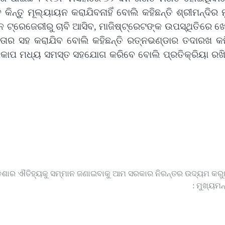
୍ତୁ ମୂଲ୍ୟାୟନ କରାଯିବନାହିଁ ବୋଲି କହିଛନ୍ତି ଶ୍ରୀମନ୍ଦିର 
ଟ୍ରେଜେରୀରୁ ଚାବି ଆସିବ, ମାଜିଷ୍ଟ୍ରେଟଙ୍କ ଉପସ୍ଥିତିରେ ଖ
୍ଛତାର ସହ କରାଯିବ ବୋଲି କହିଛନ୍ତି ରତ୍ନଭଣ୍ଡାର ତଦାରଖ କମ
କାପ ମଧ୍ୟ ସମସ୍ତ ସହଯୋଗ କରିବେ ବୋଲି ପ୍ରତିକ୍ରିୟା ରଖିଛ
଼ିଶାର ଐତିହ୍ୟକୁ ସମ୍ମାନ ଜଣାଇବାକୁ ଆମ ସରକାର ନିରନ୍ତର ଉଦ୍ୟମ କରୁଛ
: ମୁଖ୍ୟମନ