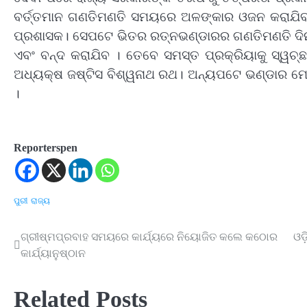
ବର୍ତ୍ତମାନ ଗଣତିମଣତି ସମୟରେ ଅଳଙ୍କାର ଓଜନ କରାଯିବ କିନ
ପ୍ରଶାସକ। ସେପଟେ ଭିତର ରତ୍ନଭଣ୍ଡାରର ଗଣତିମଣତି ଦିନ 
ଏବଂ ବନ୍ଦ କରାଯିବ । ତେବେ ସମସ୍ତ ପ୍ରକ୍ରିୟାକୁ ସ୍ୱଚ
ଅଧ୍ୟକ୍ଷ ଜଷ୍ଟିସ ବିଶ୍ୱନାଥ ରଥ। ଅନ୍ୟପଟେ ଭଣ୍ଡାର ମେ
।
Reporterspen
ପୁରୀ
ରାଜ୍ୟ
ଗ୍ରୀଷ୍ମପ୍ରବାହ ସମୟରେ କାର୍ଯ୍ୟରେ ନିୟୋଜିତ କଲେ କଠୋର
ଓଡ
Post
କାର୍ଯ୍ୟାନୁଷ୍ଠାନ
navigation
Related Posts