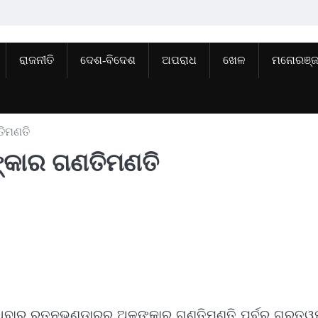
ରାଜନୀତି
ଦେଶ-ବିଦେଶ
ଅପରାଧ
ଖେଳ
ମନୋରଞ୍
ିମଣତି
୍କାର ଗଣତିମଣତି
ବାର ରତ୍ନଭଣ୍ଡାରରୁ ଅଳଙ୍କାର ଗଣତିମଣତି ପୂର୍ବରୁ ଗୁରୁତ୍ୱପୂ