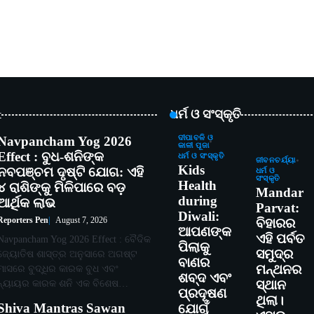
t
ଧର୍ମ ଓ ସଂସ୍କୃତି
Navpancham Yog 2026
ଦୀପାବଳି ଓ
କାଳୀ ପୂଜା
Effect : ବୁଧ-ଶନିଙ୍କ
ଧର୍ମ ଓ ସଂସ୍କୃତି
ଜୀବନଚର୍ଯ୍ୟା
Kids
ନବପଞ୍ଚମ ଦୃଷ୍ଟି ଯୋଗ: ଏହି
ଧର୍ମ ଓ
ସଂସ୍କୃତି
Health
୪ ରାଶିଙ୍କୁ ମିଳିପାରେ ବଡ଼
Mandar
during
ଆର୍ଥିକ ଲାଭ
Parvat:
Diwali:
Reporters Pen
August 7, 2026
ବିହାରର
ଆପଣଙ୍କ
ଏହି ପର୍ବତ
Navpancham Yog 2026 Effect : ବୈଦିକ
ପିଲାକୁ
ସମୁଦ୍ର
ଜ୍ୟୋତିଷ ଶାସ୍ତ୍ର ଅନୁସାରେ ଅଗଷ୍ଟ
ବାଣର
ମନ୍ଥନର
ମାସରେ ବୁଦ୍ଧିର କାରକ ବୁଧ ଏବଂ
ଶବ୍ଦ ଏବଂ
ନ୍ୟାୟର କାରକ ଶନି ଏକ ବିଶେଷ…
ସ୍ଥାନ
ପ୍ରଦୂଷଣ
ଥିଲା।
Shiva Mantras Sawan
ଯୋଗୁଁ