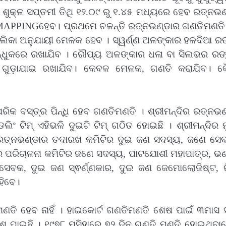
 ଶୁକ୍ଳ ସପ୍ତମୀ ତିଥି ୧୨.୦୯ ରୁ ୧.୪୫ ମଧ୍ୟରେ ହେବ ରତ୍ନଭ
D MAPPINGହେବ। ପ୍ରଥମେ ଚଳନ୍ତି ରତ୍ନଭଣ୍ଡାର ଗଣତିମଣତି
। ତାଲିକା ଅନୁଯାୟୀ ମେଳକ ହେବ । ସ୍ୱର୍ଣ୍ଣ ଅଳଙ୍କାର ହଳଦିଆ 
ିନ୍ଧୁକରେ ରଖାଯିବ । ରୌପ୍ୟ ଅଳଙ୍କାର ଧଳା ବା ସିଲଭର ରଙ
ଗୁଡ଼ାଯାଇ ରଖାଯିବ। କେବଳ ମେଳକ, ଗଣତି କରାଯିବ। କ
୍ପରିକ ବସ୍ତ୍ର ପିନ୍ଧି ହେବ ଗଣତିମଣତି । ଶ୍ରୀମନ୍ଦିର ରତ୍ନଭ
ିଂ ଟିମ୍ ଏହିଭଳି ଦୁଇଟି ଟିମ୍ ଗଠିତ ହୋଇଛି । ଶ୍ରୀମନ୍ଦିର 
 ରତ୍ନଭଣ୍ଡାର ତଦାରଖ କମିଟିର ଦୁଇ ଜଣ ସଦସ୍ୟ, ଜଣେ ସେ
୍ଦିର ପରିଚାଳନା କମିଟିର ଜଣେ ସଦସ୍ୟ, ପାଟଯୋଶୀ ମହାପାତ୍ର, ଭ
କ, ଦୁଇ ଜଣ ସ୍ଵର୍ଣ୍ଣକାର, ଦୁଇ ଜଣ ଜେମୋଲୋଜିଷ୍ଟ, ରି
ହିବେ।
ତିମଣତି ହେବ ନାହିଁ । ହାଇକୋର୍ଟ ଗଣତିମଣତି ଶେଷ ପାଇଁ ୩ମା
 ପାଇଛି । ୧୯୭୮ ମସିହାରେ ୭୨ ଦିନ ଗଣତି ମଣତି ହୋଇଥିବା