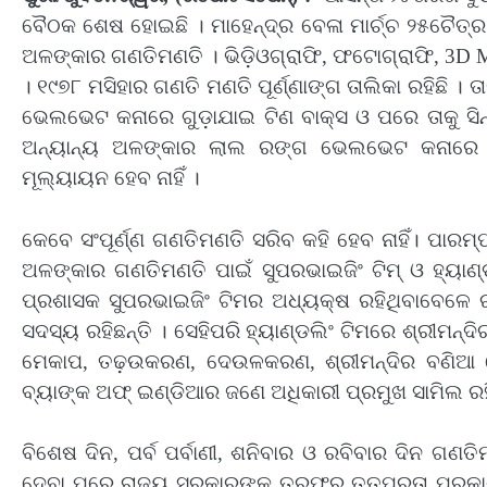
ବୈଠକ ଶେଷ ହୋଇଛି । ମାହେନ୍ଦ୍ର ବେଳା ମାର୍ଚ୍ଚ ୨୫ଚୈତ୍ର
ଅଳଙ୍କାର ଗଣତିମଣତି । ଭିଡ଼ିଓଗ୍ରାଫି, ଫଟୋଗ୍ରାଫି, 3
। ୧୯୭୮ ମସିହାର ଗଣତି ମଣତି ପୂର୍ଣ୍ଣାଙ୍ଗ ତାଲିକା ରହିଛି 
ଭେଲଭେଟ କନାରେ ଗୁଡ଼ାଯାଇ ଟିଣ ବାକ୍ସ ଓ ପରେ ତାକୁ ସ
ଅନ୍ୟାନ୍ୟ ଅଳଙ୍କାର ଲାଲ ରଙ୍ଗ ଭେଲଭେଟ କନାରେ 
ମୂଲ୍ୟାୟନ ହେବ ନାହିଁ ।
କେବେ ସଂପୂର୍ଣ୍ଣ ଗଣତିମଣତି ସରିବ କହି ହେବ ନାହିଁ। ପାରମ
ଅଳଙ୍କାର ଗଣତିମଣତି ପାଇଁ ସୁପରଭାଇଜିଂ ଟିମ୍ ଓ ହ୍ୟାଣ୍ଡଲ
ପ୍ରଶାସକ ସୁପରଭାଇଜିଂ ଟିମର ଅଧ୍ୟକ୍ଷ ରହିଥିବାବେଳେ
ସଦସ୍ୟ ରହିଛନ୍ତି । ସେହିପରି ହ୍ୟାଣ୍ଡଲିଂ ଟିମରେ ଶ୍ରୀମନ
ମେକାପ, ତଢ଼ଉକରଣ, ଦେଉଳକରଣ, ଶ୍ରୀମନ୍ଦିର ବଣିଆ ସେବ
ବ୍ୟାଙ୍କ ଅଫ୍ ଇଣ୍ଡିଆର ଜଣେ ଅଧିକାରୀ ପ୍ରମୁଖ ସାମିଲ ର
ବିଶେଷ ଦିନ, ପର୍ବ ପର୍ବାଣୀ, ଶନିବାର ଓ ରବିବାର ଦିନ ଗଣ
ଦେବା ପରେ ରାଜ୍ୟ ସରକାରଙ୍କ ତରଫରୁ ତତ୍ପରତା ପ୍ରକାଶ