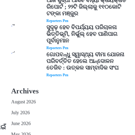
ଆଜି ସୁଦ୍ଧା ଆସିବ ବନ୍ୟା କ୍ଷୟକ୍ଷତି
ରିପୋର୍ଟ ; ୨୨ଟି ଜିଲ୍ଲାକୁ ୧୧୦କୋଟି
ଟଙ୍କା ମଞ୍ଜୁର
Reporters Pen
4
ସୁଦୃଢ଼ ହେବ ବିପର୍ଯ୍ୟୟ ପରିଚାଳନା
ଭିତ୍ତିଭୂମି, ନିର୍ଭୁଲ୍ ହେବ ପାଣିପାଗ
ପୂର୍ବାନୁମାନ
Reporters Pen
5
ଗୋପବନ୍ଧୁ ସ୍ୱାସ୍ଥ୍ୟ ବୀମା ଯୋଜନା
ପରିବର୍ତ୍ତିତ ହେଲେ ଆନ୍ଦୋଳନ
ତେଜିବ : ଉତ୍କଳ ସାମ୍ବାଦିକ ସଂଘ
Reporters Pen
Archives
August 2026
July 2026
June 2026
ାଇଁ
May 2026