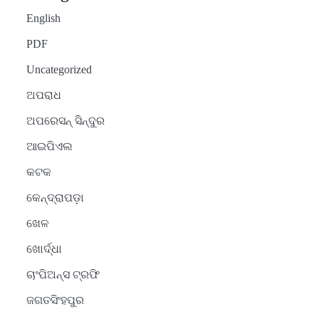
English
PDF
Uncategorized
ଅପରାଧ
ଅପରେସନ୍ ସିନ୍ଦୁର
ଆଇପିଏଲ
କଟକ
କେନ୍ଦ୍ରାପଡ଼ା
ଖେଳ
ଖୋର୍ଦ୍ଧା
ଚାଂପିଅନ୍ସ ଟ୍ରଫି
ଜଗତସିଂହପୁର