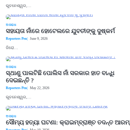
ଭୁବନେଶ୍ୱର,…
ଅପରାଧ
ସହାୟତା ନାଁରେ ହୋଟେଲରେ ଯୁବତୀଙ୍କୁ ଦୁଷ୍କର୍ମ
Reporters Pen
June 9, 2026
ଜିରୋ…
ଅପରାଧ
ସ୍ଥାଣୁ ପାଲଟିଛି ପୋଲିସ ନାଁ ସରକାର ହାତ ବାନ୍ଧି
ଦେଇଛନ୍ତି ?
Reporters Pen
May 22, 2026
ଭୁବନେଶ୍ୱର,…
ଅପରାଧ
ସୌମ୍ୟ ହତ୍ୟା ଘଟଣା: କ୍ରାଇମ୍‌ବ୍ରାଞ୍ଚ ତଦନ୍ତ ଆରମ