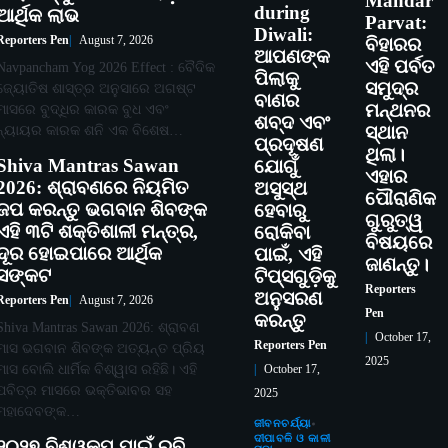
Mandar
during
ଆର୍ଥିକ ଲାଭ
Parvat:
Diwali:
Reporters Pen
August 7, 2026
ବିହାରର
ଆପଣଙ୍କ
ଏହି ପର୍ବତ
Navpancham Yog 2026 Effect : ବୈଦିକ
ପିଲାକୁ
ସମୁଦ୍ର
ଜ୍ୟୋତିଷ ଶାସ୍ତ୍ର ଅନୁସାରେ ଅଗଷ୍ଟ
ବାଣର
ମନ୍ଥନର
ମାସରେ ବୁଦ୍ଧିର କାରକ ବୁଧ ଏବଂ
ଶବ୍ଦ ଏବଂ
ନ୍ୟାୟର କାରକ ଶନି ଏକ ବିଶେଷ…
ସ୍ଥାନ
ପ୍ରଦୂଷଣ
ଥିଲା।
Shiva Mantras Sawan
ଯୋଗୁଁ
ଏହାର
2026: ଶ୍ରାବଣରେ ନିୟମିତ
ଅସୁସ୍ଥ
ପୌରାଣିକ
ଜପ କରନ୍ତୁ ଭଗବାନ ଶିବଙ୍କ
ହେବାରୁ
ଗୁରୁତ୍ୱ
ଏହି ୩ଟି ଶକ୍ତିଶାଳୀ ମନ୍ତ୍ର,
ରୋକିବା
ବିଷୟରେ
ଦୂର ହୋଇପାରେ ଆର୍ଥିକ
ପାଇଁ, ଏହି
ଜାଣନ୍ତୁ।
ସଙ୍କଟ
ଟିପ୍ସଗୁଡ଼ିକୁ
Reporters
ଅନୁସରଣ
Reporters Pen
August 7, 2026
Pen
କରନ୍ତୁ
Shiva Mantras Sawan 2026: ଶ୍ରାବଣ
October 17,
Reporters Pen
ମାସ ଭଗବାନ ଶିବଙ୍କ ଅତ୍ୟନ୍ତ ପ୍ରିୟ
2025
ମାସ ବୋଲି ଧାର୍ମିକ ବିଶ୍ୱାସ ରହିଛି। ଏହି
October 17,
ପବିତ୍ର ମାସରେ ଭକ୍ତିଭାବର ସହ
2025
ମହାଦେବଙ୍କ…
ଜୀବନଚର୍ଯ୍ୟା
ଦୀପାବଳି ଓ କାଳୀ
୨୦୨୭ ବିଶ୍ୱକପ ପାଇଁ ରବି