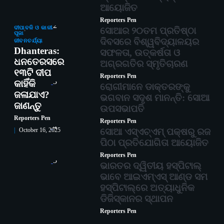
ଆୟୋଜିତ
Reporters Pen
2
ଦୀପାବଳି ଓ କାଳୀ
ସୋଆର ୨୦ତମ ପ୍ରତିଷ୍ଠା
ପୂଜା
ଦିବସରେ ବିଶ୍ୱବିଦ୍ୟାଳୟର
ଜୀବନଚର୍ଯ୍ୟା
Dhanteras:
ସଫଳତା, ଉତ୍କର୍ଷତା ଓ
ଧନତେରସରେ
ଅଗ୍ରଗତିର ସ୍ମୃତିଚାରଣ
୧୩ଟି ଦୀପ
Reporters Pen
3
କାହିଁକି
ରୋଗୀମାନେ ଡାକ୍ତରଙ୍କୁ
ଜଳାଯାଏ?
ଭଗବାନ ସଦୃଶ ମାନନ୍ତି: ସୋଆ
ଜାଣନ୍ତୁ
ଉପସଭାପତି
Reporters Pen
Reporters Pen
4
ସୋଆ ଏସ୍‌ଏଚ୍‌ଏମ୍ ପକ୍ଷରୁ ରଜ
October 16, 2025
ପିଠା ପ୍ରତିଯୋଗିତା ଆୟୋଜିତ
Reporters Pen
5
ଭାରତର ଦ୍ୱିତୀୟ ହସ୍ପିଟାଲ୍
ଭାବେ ଆଇଏମ୍‌ଏସ୍ ଆଣ୍ଡ ସମ
ହସ୍ପିଟାଲ୍‌ରେ ଅତ୍ୟାଧୁନିକ
ଡିଜିସ୍କାନର ସ୍ଥାପନ
Reporters Pen