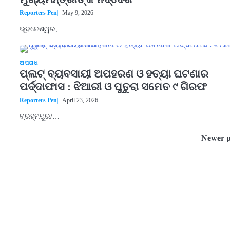
Reporters Pen
May 9, 2026
ଭୁବନେଶ୍ୱର,…
ଅପରାଧ
ପ୍ଲଟ୍ ବ୍ୟବସାୟୀ ଅପହରଣ ଓ ହତ୍ୟା ଘଟଣାର
ପର୍ଦ୍ଦାଫାସ : ଝିଆରୀ ଓ ପୁତୁରା ସମେତ ୯ ଗିରଫ
Reporters Pen
April 23, 2026
ବ୍ରହ୍ମପୁର/…
Newer p