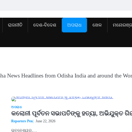
ରାଜନୀତି
ଦେଶ-ବିଦେଶ
ଅପରାଧ
ଖେଳ
ମନୋରଞ୍
sha News Headlines from Odisha India and around the Wor
ଅପରାଧ
କଲୋନୀ ପୂର୍ବତନ ସଭାପତିଙ୍କୁ ହତ୍ୟା, ଅଭିଯୁକ୍ତ ଗ
Reporters Pen
June 22, 2026
ଭୁବନେଶ୍ୱର,…