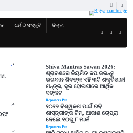
ଜନ
ଧର୍ମ ଓ ସଂସ୍କୃତି
ଜିଲ୍ଲା
Twitter
Facebook
Instag
1
Shiva Mantras Sawan 2026:
ଶ୍ରାବଣରେ ନିୟମିତ ଜପ କରନ୍ତୁ
ld.
ଭଗବାନ ଶିବଙ୍କ ଏହି ୩ଟି ଶକ୍ତିଶାଳୀ
ମନ୍ତ୍ର, ଦୂର ହୋଇପାରେ ଆର୍ଥିକ
ସଙ୍କଟ
Reporters Pen
2
୨୦୨୭ ବିଶ୍ୱକପ ପାଇଁ ରବି
ଶାସ୍ତ୍ରୀଙ୍କ ଟିମ୍, ଆକାଶ ଚୋପ୍ରା
ିରଫ
ଦେଲେ ୧୦ରୁ ୮ ମାର୍କ
Reporters Pen
3