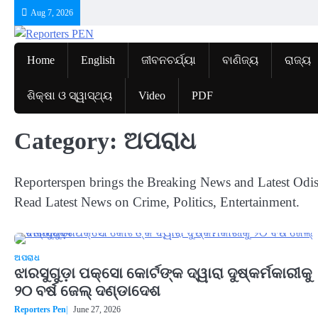
Skip
Aug 7, 2026
to
content
Home
English
ଜୀବନଚର୍ଯ୍ୟା
ବାଣିଜ୍ୟ
ରାଜ୍ୟ
ଶିକ୍ଷା ଓ ସ୍ୱାସ୍ଥ୍ୟ
Video
PDF
Category:
ଅପରାଧ
Reporterspen brings the Breaking News and Latest Odi
Read Latest News on Crime, Politics, Entertainment.
ଅପରାଧ
ଝାରସୁଗୁଡ଼ା ପକ୍ସୋ କୋର୍ଟଙ୍କ ଦ୍ୱାରା ଦୁଷ୍କର୍ମକାରୀକୁ
୨୦ ବର୍ଷ ଜେଲ୍ ଦଣ୍ଡାଦେଶ
Reporters Pen
June 27, 2026