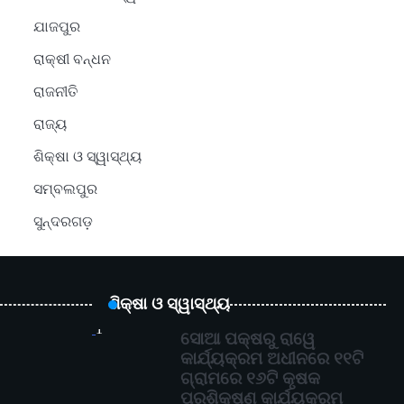
ଯାଜପୁର
ରାକ୍ଷୀ ବନ୍ଧନ
ରାଜନୀତି
ରାଜ୍ୟ
ଶିକ୍ଷା ଓ ସ୍ୱାସ୍ଥ୍ୟ
ସମ୍ବଲପୁର
ସୁନ୍ଦରଗଡ଼
ଶିକ୍ଷା ଓ ସ୍ୱାସ୍ଥ୍ୟ
1
ସୋଆ ପକ୍ଷରୁ ରାୱେ
କାର୍ଯ୍ୟକ୍ରମ ଅଧୀନରେ ୧୧ଟି
ଗ୍ରାମରେ ୧୬ଟି କୃଷକ
ପ୍ରଶିକ୍ଷଣ କାର୍ଯ୍ୟକ୍ରମ