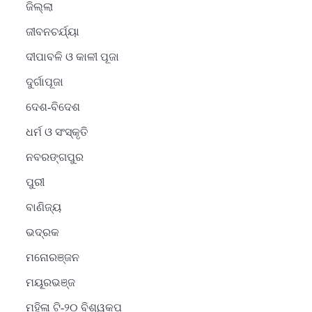
ଜିଲ୍ଲା
ଜୀବନଚର୍ଯ୍ୟା
ଦୀପାବଳି ଓ କାଳୀ ପୂଜା
ଦୁର୍ଗାପୂଜା
ଦେଶ-ବିଦେଶ
ଧର୍ମ ଓ ସଂସ୍କୃତି
ନବରଙ୍ଗପୁର
ପୁରୀ
ବାଣିଜ୍ୟ
ଭଦ୍ରକ
ମନୋରଞ୍ଜନ
ମୟୂରଭଞ୍ଜ
ମହିଳା ଟି-୨୦ ବିଶ୍ୱକପ