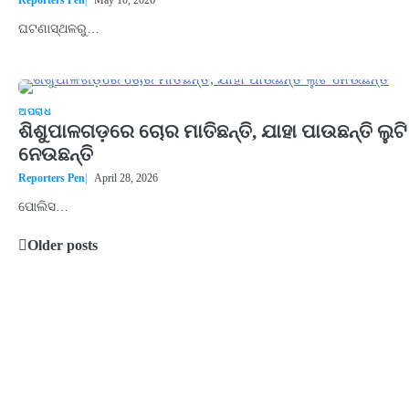
Reporters Pen
May 10, 2026
ଘଟଣାସ୍ଥଳରୁ…
ଅପରାଧ
ଶିଶୁପାଳଗଡ଼ରେ ଚୋର ମାତିଛନ୍ତି, ଯାହା ପାଉଛନ୍ତି ଲୁଟି
ନେଉଛନ୍ତି
Reporters Pen
April 28, 2026
ପୋଲିସ…
Older posts
Posts
navigation