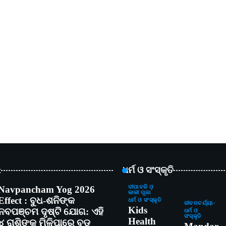
t
ଧର୍ମ ଓ ସଂସ୍କୃତି
Navpancham Yog 2026
ଦୀପାବଳି ଓ
କାଳୀ ପୂଜା
Effect : ବୁଧ-ଶନିଙ୍କ
ଧର୍ମ ଓ ସଂସ୍କୃତି
ଜୀବନଚର୍ଯ୍ୟା
Kids
ନବପଞ୍ଚମ ଦୃଷ୍ଟି ଯୋଗ: ଏହି
ଧର୍ମ ଓ
ସଂସ୍କୃତି
Health
୪ ରାଶିଙ୍କୁ ମିଳିପାରେ ବଡ଼